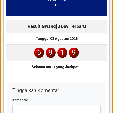
16
Result Gwangju Day Terbaru
Tanggal 08 Agustus 2026
6
9
1
9
Selamat untuk yang Jackpot!!!
Tinggalkan Komentar
Komentar