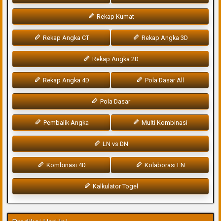
Rekap Kumat
Rekap Angka CT
Rekap Angka 3D
Rekap Angka 2D
Rekap Angka 4D
Pola Dasar All
Pola Dasar
Pembalik Angka
Multi Kombinasi
LN vs DN
Kombinasi 4D
Kolaborasi LN
Kalkulator Togel