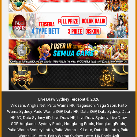
Live Draw Sydney Tercepat © 2026
Virdsam
,
Angka Net
,
Paito Warna HK
,
Nagasaon
,
Naga Saon
,
Paito
Warna Sydney
,
Paito Warna SGP
,
Data HK
,
Data SGP
,
Data Sydney
,
Data
HK 6D
,
Data Sydney 6D
,
Live Draw HK
,
Live Draw Sydney
,
Live Draw
SGP
,
Angkanet
,
Sydney Pools
,
Hongkong Pools
,
HongkongPools
,
Paito Warna Sydney Lotto
,
Paito Warna HK Lotto
,
Data HK Lotto
,
Paito
Warna HK Lotto
,
Paito Warna Sydney Lotto
,
HK Pools Asli