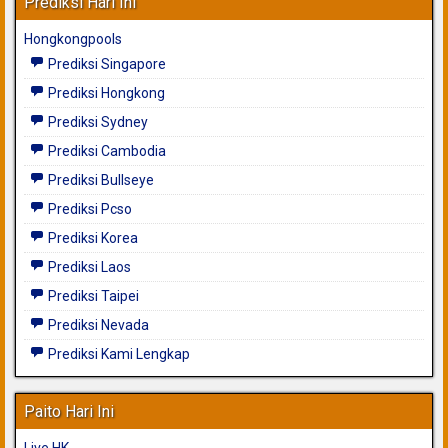
Prediksi Hari Ini
Hongkongpools
Prediksi Singapore
Prediksi Hongkong
Prediksi Sydney
Prediksi Cambodia
Prediksi Bullseye
Prediksi Pcso
Prediksi Korea
Prediksi Laos
Prediksi Taipei
Prediksi Nevada
Prediksi Kami Lengkap
Paito Hari Ini
Live HK