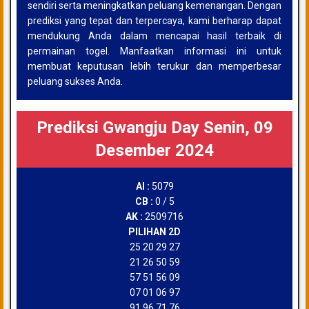
sendiri serta meningkatkan peluang kemenangan. Dengan
prediksi yang tepat dan terpercaya, kami berharap dapat
mendukung Anda dalam mencapai hasil terbaik di
permainan togel. Manfaatkan informasi ini untuk
membuat keputusan lebih terukur dan memperbesar
peluang sukses Anda.
Prediksi Gwangju Day Senin, 09
Desember 2024
AI :
5079
CB :
0 / 5
AK :
2509716
PILIHAN 2D
25 20 29 27
21 26 50 59
57 51 56 09
07 01 06 97
91 96 71 76