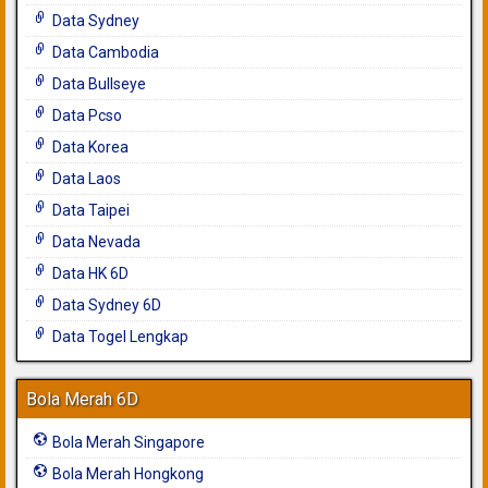
Data Sydney
Data Cambodia
Data Bullseye
Data Pcso
Data Korea
Data Laos
Data Taipei
Data Nevada
Data HK 6D
Data Sydney 6D
Data Togel Lengkap
Bola Merah 6D
Bola Merah Singapore
Bola Merah Hongkong