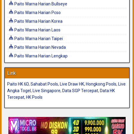
Paito Warna Harian Bullseye
Paito Warna Harian Pcso
Paito Warna Harian Korea
Paito Warna Harian Laos
Paito Warna Harian Taipei
Paito Warna Harian Nevada
Paito Warna Harian Lengkap
Link
Paito HK 6D
,
Sahabat Pools
,
Live Draw HK
,
Hongkong Pools
,
Live
Angka Togel
,
Live Singapore
,
Data SGP Tercepat
,
Data HK
Tercepat
,
HK Pools