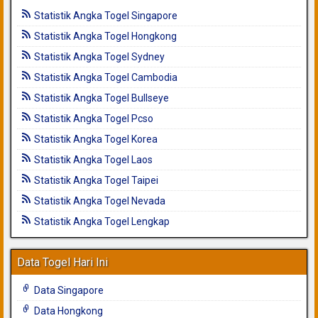
Statistik Angka Togel Singapore
Statistik Angka Togel Hongkong
Statistik Angka Togel Sydney
Statistik Angka Togel Cambodia
Statistik Angka Togel Bullseye
Statistik Angka Togel Pcso
Statistik Angka Togel Korea
Statistik Angka Togel Laos
Statistik Angka Togel Taipei
Statistik Angka Togel Nevada
Statistik Angka Togel Lengkap
Data Togel Hari Ini
Data Singapore
Data Hongkong