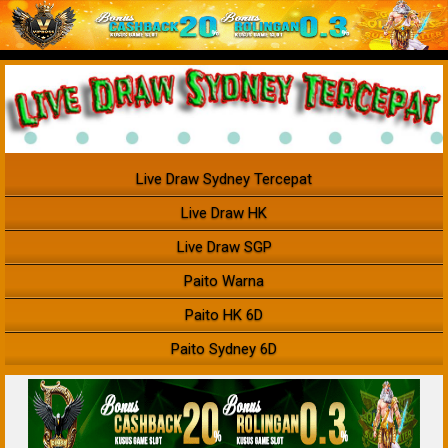
Live Draw Sydney Tercepat
Live Draw HK
Live Draw SGP
Paito Warna
Paito HK 6D
Paito Sydney 6D