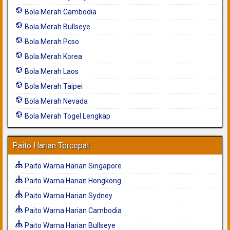
Bola Merah Cambodia
Bola Merah Bullseye
Bola Merah Pcso
Bola Merah Korea
Bola Merah Laos
Bola Merah Taipei
Bola Merah Nevada
Bola Merah Togel Lengkap
Paito Harian Tercepat
Paito Warna Harian Singapore
Paito Warna Harian Hongkong
Paito Warna Harian Sydney
Paito Warna Harian Cambodia
Paito Warna Harian Bullseye