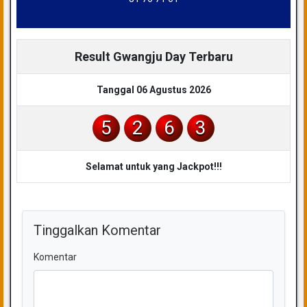
Result Gwangju Day Terbaru
Tanggal 06 Agustus 2026
5
2
6
3
Selamat untuk yang Jackpot!!!
Tinggalkan Komentar
Komentar