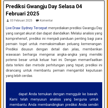
Prediksi Gwangju Day Selasa 04
Februari 2025
03 Februari 2025
Komentar
Live Draw Sydney Tercepat
menyediakan prediksi Gwangju Day
yang sangat akurat dan dapat diandalkan. Melalui analisis yang
komprehensif, prediksi ini menjadi panduan penting bagi para
pemain togel untuk memaksimalkan peluang kemenangan.
Prediksi disusun dengan detail dan jelas, memberikan
wawasan berharga mengenai angka-angka yang memiliki
potensi besar untuk keluar hari ini. Dengan memanfaatkan
data terkini dan metode perhitungan yang tepat, prediksi ini
dirancang untuk membantu pemain mengambil keputusan
yang lebih cerdas.
Prediksi Gwangju Day terbaru untuk Selasa, 04 Februari
2025
dapat Anda temukan dengan menggulir ke bawah.
Kami telah menyusun analisis yang berguna untuk
membantu Anda membandingkan prediksi Anda sendiri