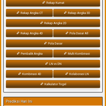
Rekap Kumat
Rekap Angka CT
Rekap Angka 3D
Rekap Angka 2D
Rekap Angka 4D
Pola Dasar All
Pola Dasar
Pembalik Angka
Multi Kombinasi
LN vs DN
Kombinasi 4D
Kolaborasi LN
Kalkulator Togel
Prediksi Hari Ini