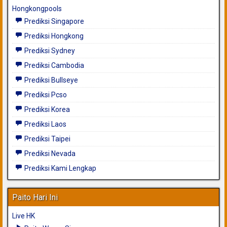
Hongkongpools
Prediksi Singapore
Prediksi Hongkong
Prediksi Sydney
Prediksi Cambodia
Prediksi Bullseye
Prediksi Pcso
Prediksi Korea
Prediksi Laos
Prediksi Taipei
Prediksi Nevada
Prediksi Kami Lengkap
Paito Hari Ini
Live HK