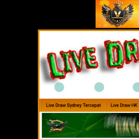
Live Draw Sydney Tercepat
Live Draw HK