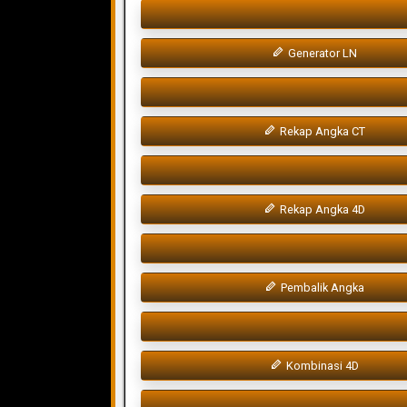
Generator LN
Rekap Angka CT
Rekap Angka 4D
Pembalik Angka
Kombinasi 4D