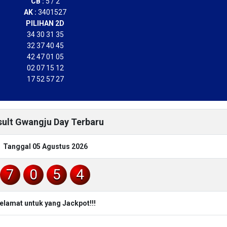
CB :
5 / 2
AK :
3401527
PILIHAN 2D
34 30 31 35
32 37 40 45
42 47 01 05
02 07 15 12
17 52 57 27
sult Gwangju Day Terbaru
Tanggal 05 Agustus 2026
7
0
5
4
elamat untuk yang Jackpot!!!