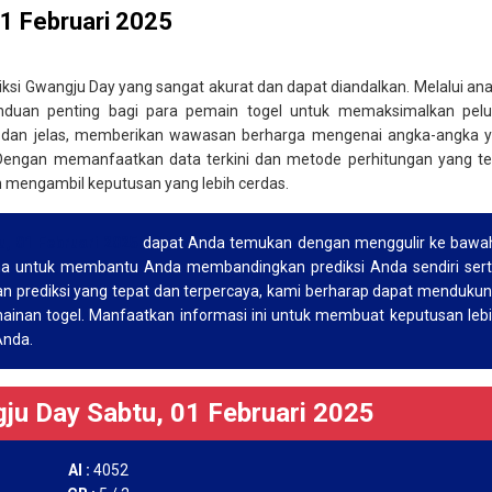
1 Februari 2025
si Gwangju Day yang sangat akurat dan dapat diandalkan. Melalui anal
panduan penting bagi para pemain togel untuk memaksimalkan pel
l dan jelas, memberikan wawasan berharga mengenai angka-angka 
i. Dengan memanfaatkan data terkini dan metode perhitungan yang te
n mengambil keputusan yang lebih cerdas.
u, 01 Februari 2025
dapat Anda temukan dengan menggulir ke bawa
na untuk membantu Anda membandingkan prediksi Anda sendiri ser
 prediksi yang tepat dan terpercaya, kami berharap dapat menduku
mainan togel. Manfaatkan informasi ini untuk membuat keputusan leb
Anda.
ju Day Sabtu, 01 Februari 2025
AI :
4052