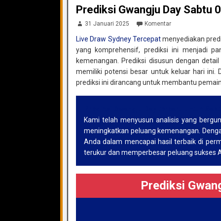
Prediksi Gwangju Day Sabtu 0
31 Januari 2025
Komentar
Live Draw Sydney Tercepat
menyediakan predik
yang komprehensif, prediksi ini menjadi 
kemenangan. Prediksi disusun dengan detai
memiliki potensi besar untuk keluar hari in
prediksi ini dirancang untuk membantu pemai
Prediksi Gwangju Day terbaru untuk Sabt
Kami telah menyusun analisis yang bergu
meningkatkan peluang kemenangan. Dengan
Anda dalam mencapai hasil terbaik di per
terukur dan memperbesar peluang sukses 
Prediksi Gwang