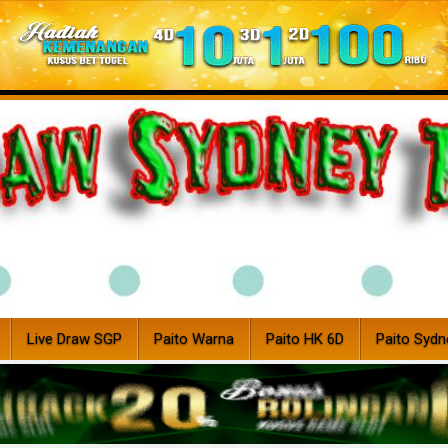
Live Draw SGP
Paito Warna
Paito HK 6D
Paito Sydn