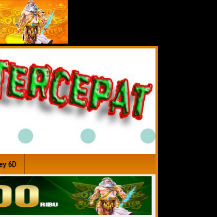
ey 6D