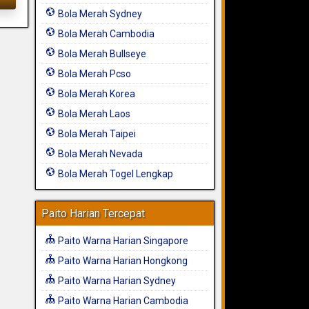
Bola Merah Sydney
Bola Merah Cambodia
Bola Merah Bullseye
Bola Merah Pcso
Bola Merah Korea
Bola Merah Laos
Bola Merah Taipei
Bola Merah Nevada
Bola Merah Togel Lengkap
Paito Harian Tercepat
Paito Warna Harian Singapore
Paito Warna Harian Hongkong
Paito Warna Harian Sydney
Paito Warna Harian Cambodia