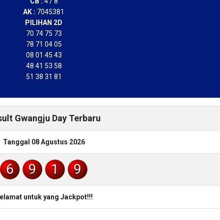
CB :
4 / 8
AK :
7045381
PILIHAN 2D
70 74 75 73
78 71 04 05
08 01 45 43
48 41 53 58
51 38 31 81
sult Gwangju Day Terbaru
Tanggal 08 Agustus 2026
6
9
1
9
elamat untuk yang Jackpot!!!