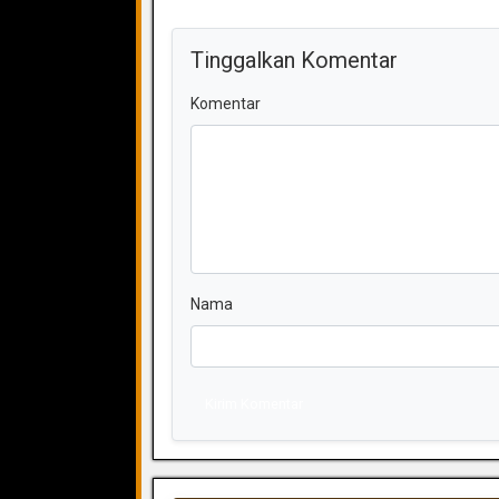
Tinggalkan Komentar
Komentar
Nama
Kirim Komentar