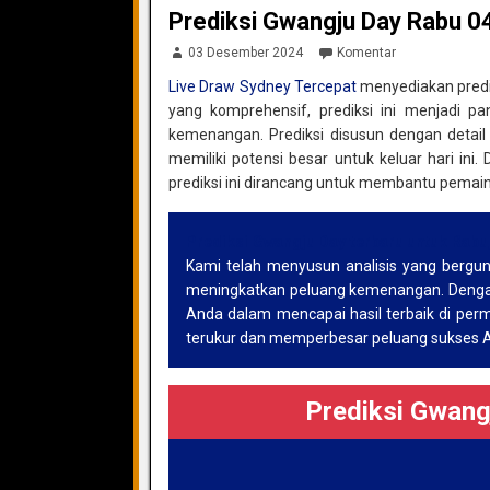
Prediksi Gwangju Day Rabu 
03 Desember 2024
Komentar
Live Draw Sydney Tercepat
menyediakan predik
yang komprehensif, prediksi ini menjadi 
kemenangan. Prediksi disusun dengan detai
memiliki potensi besar untuk keluar hari in
prediksi ini dirancang untuk membantu pemai
Prediksi Gwangju Day terbaru untuk Rab
Kami telah menyusun analisis yang bergu
meningkatkan peluang kemenangan. Dengan
Anda dalam mencapai hasil terbaik di per
terukur dan memperbesar peluang sukses 
Prediksi Gwang