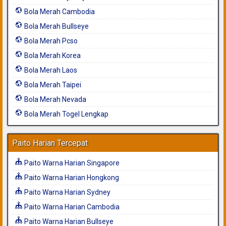
Bola Merah Cambodia
Bola Merah Bullseye
Bola Merah Pcso
Bola Merah Korea
Bola Merah Laos
Bola Merah Taipei
Bola Merah Nevada
Bola Merah Togel Lengkap
Paito Harian Tercepat
Paito Warna Harian Singapore
Paito Warna Harian Hongkong
Paito Warna Harian Sydney
Paito Warna Harian Cambodia
Paito Warna Harian Bullseye