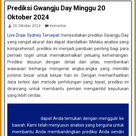
Prediksi Gwangju Day Minggu 20
Oktober 2024
20 Oktober 2024
Komentar
Live Draw Sydney Tercepat
menyediakan prediksi Gwangju Day
yang sangat akurat dan dapat diandalkan. Melalui analisis yang
komprehensif, prediksi ini menjadi panduan penting bagi para
pemain togel untuk memaksimalkan peluang kemenangan.
Prediksi disusun dengan detail dan jelas, memberikan
wawasan berharga mengenai angka-angka yang memiliki
potensi besar untuk keluar hari ini. Dengan memanfaatkan
data terkini dan metode perhitungan yang tepat, prediksi ini
dirancang untuk membantu pemain mengambil keputusan
yang lebih cerdas.
Prediksi Gwangju Day terbaru untuk Minggu, 20
Oktober 2024
dapat Anda temukan dengan menggulir ke
bawah. Kami telah menyusun analisis yang berguna untuk
membantu Anda membandingkan prediksi Anda sendiri