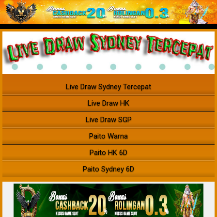
Live Draw Sydney Tercepat
Live Draw HK
Live Draw SGP
Paito Warna
Paito HK 6D
Paito Sydney 6D