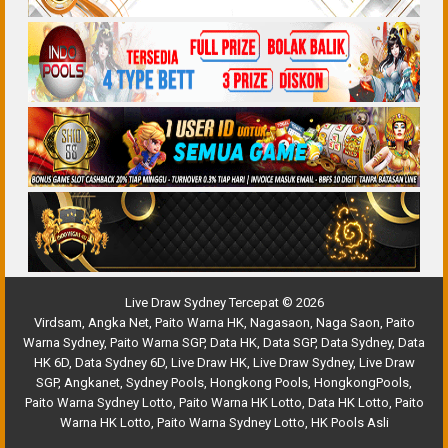
Live Draw Sydney Tercepat © 2026
Virdsam
,
Angka Net
,
Paito Warna HK
,
Nagasaon
,
Naga Saon
,
Paito
Warna Sydney
,
Paito Warna SGP
,
Data HK
,
Data SGP
,
Data Sydney
,
Data
HK 6D
,
Data Sydney 6D
,
Live Draw HK
,
Live Draw Sydney
,
Live Draw
SGP
,
Angkanet
,
Sydney Pools
,
Hongkong Pools
,
HongkongPools
,
Paito Warna Sydney Lotto
,
Paito Warna HK Lotto
,
Data HK Lotto
,
Paito
Warna HK Lotto
,
Paito Warna Sydney Lotto
,
HK Pools Asli