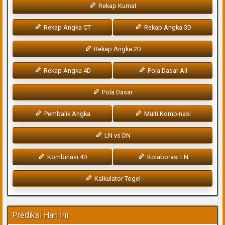
Rekap Kumat
Rekap Angka CT
Rekap Angka 3D
Rekap Angka 2D
Rekap Angka 4D
Pola Dasar All
Pola Dasar
Pembalik Angka
Multi Kombinasi
LN vs DN
Kombinasi 4D
Kolaborasi LN
Kalkulator Togel
Prediksi Hari Ini