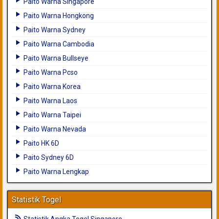
Paito Warna Singapore
Paito Warna Hongkong
Paito Warna Sydney
Paito Warna Cambodia
Paito Warna Bullseye
Paito Warna Pcso
Paito Warna Korea
Paito Warna Laos
Paito Warna Taipei
Paito Warna Nevada
Paito HK 6D
Paito Sydney 6D
Paito Warna Lengkap
Statistik Togel
Statistik Angka Togel Singapore