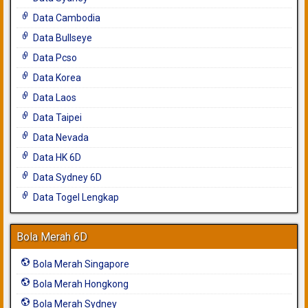
Data Cambodia
Data Bullseye
Data Pcso
Data Korea
Data Laos
Data Taipei
Data Nevada
Data HK 6D
Data Sydney 6D
Data Togel Lengkap
Bola Merah 6D
Bola Merah Singapore
Bola Merah Hongkong
Bola Merah Sydney