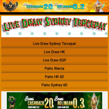
Live Draw Sydney Tercepat
Live Draw HK
Live Draw SGP
Paito Warna
Paito HK 6D
Paito Sydney 6D