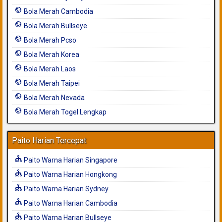
Bola Merah Cambodia
Bola Merah Bullseye
Bola Merah Pcso
Bola Merah Korea
Bola Merah Laos
Bola Merah Taipei
Bola Merah Nevada
Bola Merah Togel Lengkap
Paito Harian Tercepat
Paito Warna Harian Singapore
Paito Warna Harian Hongkong
Paito Warna Harian Sydney
Paito Warna Harian Cambodia
Paito Warna Harian Bullseye