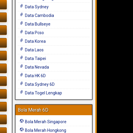
Data Sydney
Data Cambodia
Data Bullseye
Data Pcso
Data Korea
Data Laos
Data Taipei
Data Nevada
Data HK 6D
Data Sydney 6D
Data Togel Lengkap
Bola Merah 6D
Bola Merah Singapore
Bola Merah Hongkong