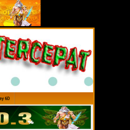
ey 6D