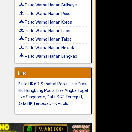
Paito Warna Harian Bullseye
Paito Warna Harian Pcso
Paito Warna Harian Korea
Paito Warna Harian Laos
Paito Warna Harian Taipei
Paito Warna Harian Nevada
Paito Warna Harian Lengkap
Link
Paito HK 6D
,
Sahabat Pools
,
Live Draw
HK
,
Hongkong Pools
,
Live Angka Togel
,
Live Singapore
,
Data SGP Tercepat
,
Data HK Tercepat
,
HK Pools