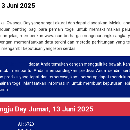
13 Juni 2025
si Gwangju Day yang sangat akurat dan dapat diandalkan. Melalui anal
panduan penting bagi para pemain togel untuk memaksimalkan pel
l dan jelas, memberikan wawasan berharga mengenai angka-angka 
i. Dengan memanfaatkan data terkini dan metode perhitungan yang te
n mengambil keputusan yang lebih cerdas.
, 13 Juni 2025
dapat Anda temukan dengan menggulir ke bawah. Ka
untuk membantu Anda membandingkan prediksi Anda sendiri ser
 prediksi yang tepat dan terpercaya, kami berharap dapat menduku
mainan togel. Manfaatkan informasi ini untuk membuat keputusan leb
Anda.
ngju Day Jumat, 13 Juni 2025
AI :
6720