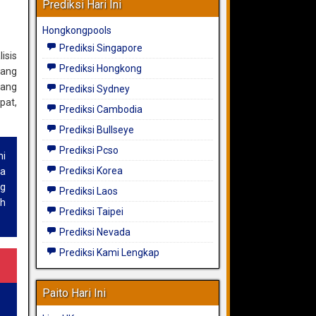
Prediksi Hari Ini
Hongkongpools
Prediksi Singapore
isis
Prediksi Hongkong
uang
yang
Prediksi Sydney
pat,
Prediksi Cambodia
Prediksi Bullseye
Prediksi Pcso
mi
Prediksi Korea
ta
ng
Prediksi Laos
ih
Prediksi Taipei
Prediksi Nevada
Prediksi Kami Lengkap
Paito Hari Ini