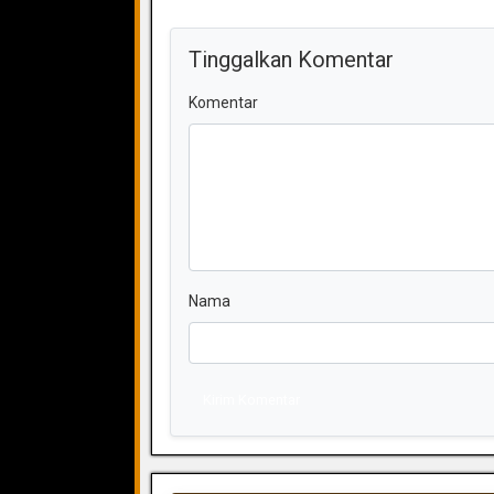
Tinggalkan Komentar
Komentar
Nama
Kirim Komentar