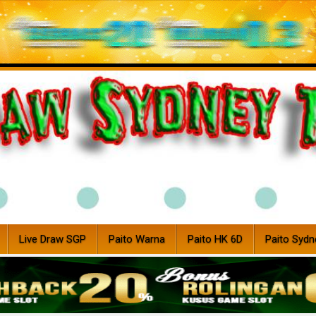
Live Draw SGP
Paito Warna
Paito HK 6D
Paito Sydn