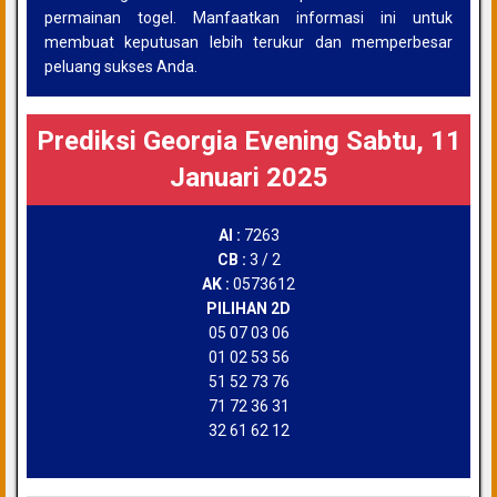
permainan togel. Manfaatkan informasi ini untuk
membuat keputusan lebih terukur dan memperbesar
peluang sukses Anda.
Prediksi Georgia Evening Sabtu, 11
Januari 2025
AI :
7263
CB :
3 / 2
AK :
0573612
PILIHAN 2D
05 07 03 06
01 02 53 56
51 52 73 76
71 72 36 31
32 61 62 12