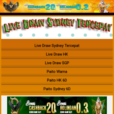
Live Draw Sydney Tercepat
Live Draw HK
Live Draw SGP
Paito Warna
Paito HK 6D
Paito Sydney 6D