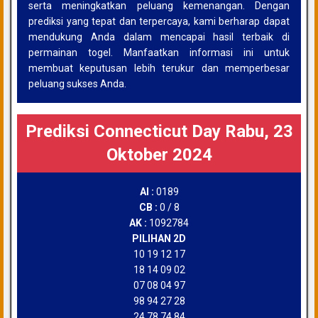
serta meningkatkan peluang kemenangan. Dengan
prediksi yang tepat dan terpercaya, kami berharap dapat
mendukung Anda dalam mencapai hasil terbaik di
permainan togel. Manfaatkan informasi ini untuk
membuat keputusan lebih terukur dan memperbesar
peluang sukses Anda.
Prediksi Connecticut Day Rabu, 23
Oktober 2024
AI :
0189
CB :
0 / 8
AK :
1092784
PILIHAN 2D
10 19 12 17
18 14 09 02
07 08 04 97
98 94 27 28
24 78 74 84