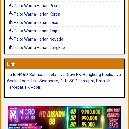
Paito Warna Harian Pcso
Paito Warna Harian Korea
Paito Warna Harian Laos
Paito Warna Harian Taipei
Paito Warna Harian Nevada
Paito Warna Harian Lengkap
Link
Paito HK 6D
,
Sahabat Pools
,
Live Draw HK
,
Hongkong Pools
,
Live
Angka Togel
,
Live Singapore
,
Data SGP Tercepat
,
Data HK
Tercepat
,
HK Pools