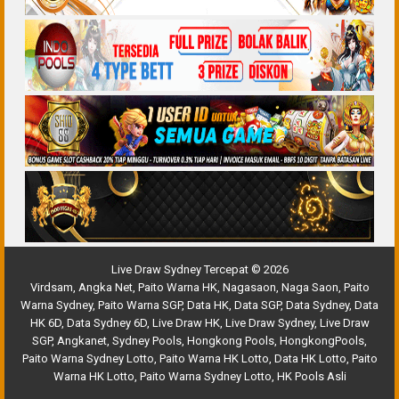
Live Draw Sydney Tercepat © 2026
Virdsam
,
Angka Net
,
Paito Warna HK
,
Nagasaon
,
Naga Saon
,
Paito
Warna Sydney
,
Paito Warna SGP
,
Data HK
,
Data SGP
,
Data Sydney
,
Data
HK 6D
,
Data Sydney 6D
,
Live Draw HK
,
Live Draw Sydney
,
Live Draw
SGP
,
Angkanet
,
Sydney Pools
,
Hongkong Pools
,
HongkongPools
,
Paito Warna Sydney Lotto
,
Paito Warna HK Lotto
,
Data HK Lotto
,
Paito
Warna HK Lotto
,
Paito Warna Sydney Lotto
,
HK Pools Asli