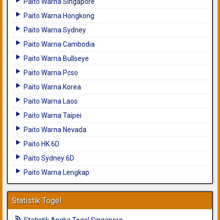
Paito Warna Singapore
Paito Warna Hongkong
Paito Warna Sydney
Paito Warna Cambodia
Paito Warna Bullseye
Paito Warna Pcso
Paito Warna Korea
Paito Warna Laos
Paito Warna Taipei
Paito Warna Nevada
Paito HK 6D
Paito Sydney 6D
Paito Warna Lengkap
Statistik Togel
Statistik Angka Togel Singapore