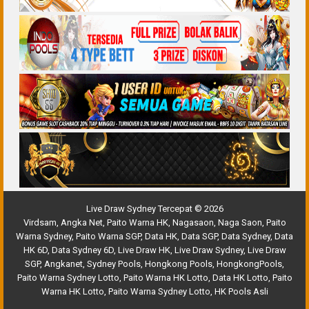
Live Draw Sydney Tercepat © 2026
Virdsam
,
Angka Net
,
Paito Warna HK
,
Nagasaon
,
Naga Saon
,
Paito
Warna Sydney
,
Paito Warna SGP
,
Data HK
,
Data SGP
,
Data Sydney
,
Data
HK 6D
,
Data Sydney 6D
,
Live Draw HK
,
Live Draw Sydney
,
Live Draw
SGP
,
Angkanet
,
Sydney Pools
,
Hongkong Pools
,
HongkongPools
,
Paito Warna Sydney Lotto
,
Paito Warna HK Lotto
,
Data HK Lotto
,
Paito
Warna HK Lotto
,
Paito Warna Sydney Lotto
,
HK Pools Asli