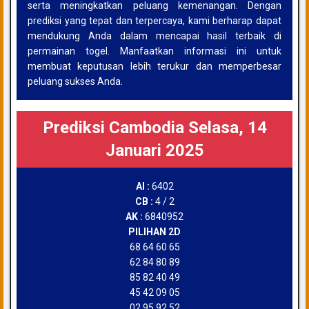
serta meningkatkan peluang kemenangan. Dengan
prediksi yang tepat dan terpercaya, kami berharap dapat
mendukung Anda dalam mencapai hasil terbaik di
permainan togel. Manfaatkan informasi ini untuk
membuat keputusan lebih terukur dan memperbesar
peluang sukses Anda.
Prediksi Cambodia Selasa, 14
Januari 2025
AI :
6402
CB :
4 / 2
AK :
6840952
PILIHAN 2D
68 64 60 65
62 84 80 89
85 82 40 49
45 42 09 05
02 95 92 52