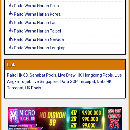
Paito Warna Harian Pcso
Paito Warna Harian Korea
Paito Warna Harian Laos
Paito Warna Harian Taipei
Paito Warna Harian Nevada
Paito Warna Harian Lengkap
Link
Paito HK 6D
,
Sahabat Pools
,
Live Draw HK
,
Hongkong Pools
,
Live
Angka Togel
,
Live Singapore
,
Data SGP Tercepat
,
Data HK
Tercepat
,
HK Pools