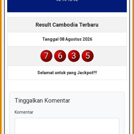
Result Cambodia Terbaru
Tanggal 08 Agustus 2026
7
6
3
5
Selamat untuk yang Jackpot!!!
Tinggalkan Komentar
Komentar