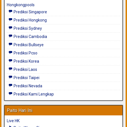
Hongkongpools
Prediksi Singapore
Prediksi Hongkong
Prediksi Sydney
Prediksi Cambodia
Prediksi Bullseye
Prediksi Pcso
Prediksi Korea
Prediksi Laos
Prediksi Taipei
Prediksi Nevada
Prediksi Kami Lengkap
Paito Hari Ini
Live HK