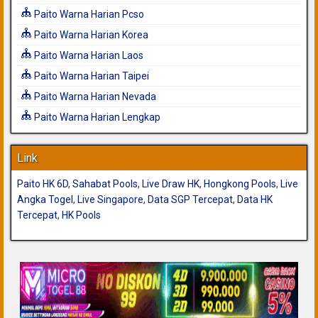
Paito Warna Harian Pcso
Paito Warna Harian Korea
Paito Warna Harian Laos
Paito Warna Harian Taipei
Paito Warna Harian Nevada
Paito Warna Harian Lengkap
Link
Paito HK 6D
,
Sahabat Pools
,
Live Draw HK
,
Hongkong Pools
,
Live
Angka Togel
,
Live Singapore
,
Data SGP Tercepat
,
Data HK
Tercepat
,
HK Pools