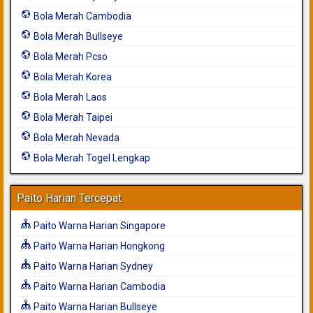
Bola Merah Cambodia
Bola Merah Bullseye
Bola Merah Pcso
Bola Merah Korea
Bola Merah Laos
Bola Merah Taipei
Bola Merah Nevada
Bola Merah Togel Lengkap
Paito Harian Tercepat
Paito Warna Harian Singapore
Paito Warna Harian Hongkong
Paito Warna Harian Sydney
Paito Warna Harian Cambodia
Paito Warna Harian Bullseye