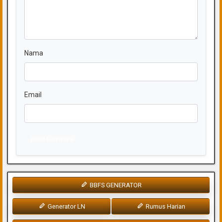
Nama
Email
Kirim Komentar
BBFS GENERATOR
Generator LN
Rumus Harian