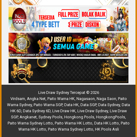
Live Draw Sydney Tercepat © 2026
Virdsam
,
Angka Net
,
Paito Warna HK
,
Nagasaon
,
Naga Saon
,
Paito
Warna Sydney
,
Paito Warna SGP
,
Data HK
,
Data SGP
,
Data Sydney
,
Data
HK 6D
,
Data Sydney 6D
,
Live Draw HK
,
Live Draw Sydney
,
Live Draw
SGP
,
Angkanet
,
Sydney Pools
,
Hongkong Pools
,
HongkongPools
,
Paito Warna Sydney Lotto
,
Paito Warna HK Lotto
,
Data HK Lotto
,
Paito
Warna HK Lotto
,
Paito Warna Sydney Lotto
,
HK Pools Asli