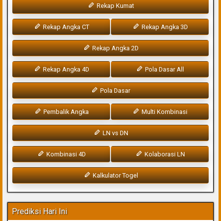
Rekap Kumat
Rekap Angka CT
Rekap Angka 3D
Rekap Angka 2D
Rekap Angka 4D
Pola Dasar All
Pola Dasar
Pembalik Angka
Multi Kombinasi
LN vs DN
Kombinasi 4D
Kolaborasi LN
Kalkulator Togel
Prediksi Hari Ini