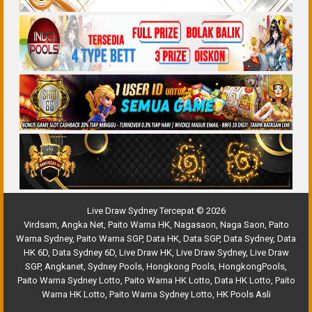
Live Draw Sydney Tercepat © 2026
Virdsam
,
Angka Net
,
Paito Warna HK
,
Nagasaon
,
Naga Saon
,
Paito
Warna Sydney
,
Paito Warna SGP
,
Data HK
,
Data SGP
,
Data Sydney
,
Data
HK 6D
,
Data Sydney 6D
,
Live Draw HK
,
Live Draw Sydney
,
Live Draw
SGP
,
Angkanet
,
Sydney Pools
,
Hongkong Pools
,
HongkongPools
,
Paito Warna Sydney Lotto
,
Paito Warna HK Lotto
,
Data HK Lotto
,
Paito
Warna HK Lotto
,
Paito Warna Sydney Lotto
,
HK Pools Asli