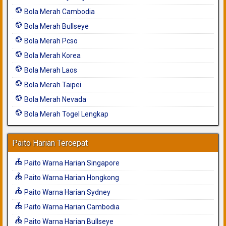
Bola Merah Cambodia
Bola Merah Bullseye
Bola Merah Pcso
Bola Merah Korea
Bola Merah Laos
Bola Merah Taipei
Bola Merah Nevada
Bola Merah Togel Lengkap
Paito Harian Tercepat
Paito Warna Harian Singapore
Paito Warna Harian Hongkong
Paito Warna Harian Sydney
Paito Warna Harian Cambodia
Paito Warna Harian Bullseye