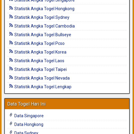
Statistik Angka Togel Hongkong
Statistik Angka Togel Sydney
Statistik Angka Togel Cambodia
Statistik Angka Togel Bullseye
Statistik Angka Togel Pcso
Statistik Angka Togel Korea
Statistik Angka Togel Laos
Statistik Angka Togel Taipei
Statistik Angka Togel Nevada
Statistik Angka Togel Lengkap
Data Togel Hari Ini
Data Singapore
Data Hongkong
Data Sydney