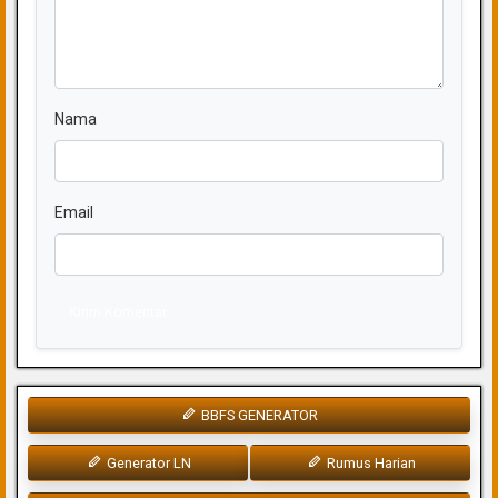
Nama
Email
Kirim Komentar
BBFS GENERATOR
Generator LN
Rumus Harian