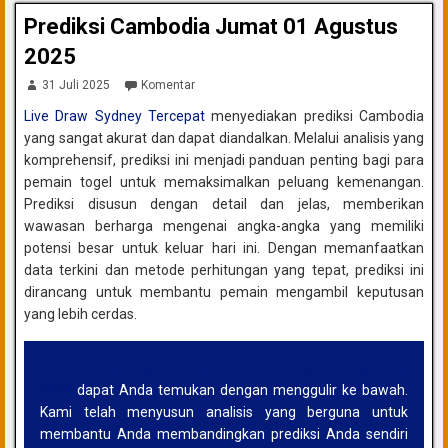
Prediksi Cambodia Jumat 01 Agustus
2025
31 Juli 2025
Komentar
Live Draw Sydney Tercepat
menyediakan prediksi Cambodia
yang sangat akurat dan dapat diandalkan. Melalui analisis yang
komprehensif, prediksi ini menjadi panduan penting bagi para
pemain togel untuk memaksimalkan peluang kemenangan.
Prediksi disusun dengan detail dan jelas, memberikan
wawasan berharga mengenai angka-angka yang memiliki
potensi besar untuk keluar hari ini. Dengan memanfaatkan
data terkini dan metode perhitungan yang tepat, prediksi ini
dirancang untuk membantu pemain mengambil keputusan
yang lebih cerdas.
Prediksi Cambodia terbaru untuk Jumat, 01 Agustus
2025
dapat Anda temukan dengan menggulir ke bawah.
Kami telah menyusun analisis yang berguna untuk
membantu Anda membandingkan prediksi Anda sendiri