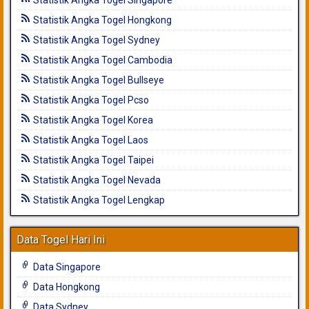
Statistik Angka Togel Hongkong
Statistik Angka Togel Sydney
Statistik Angka Togel Cambodia
Statistik Angka Togel Bullseye
Statistik Angka Togel Pcso
Statistik Angka Togel Korea
Statistik Angka Togel Laos
Statistik Angka Togel Taipei
Statistik Angka Togel Nevada
Statistik Angka Togel Lengkap
Data Togel Hari Ini
Data Singapore
Data Hongkong
Data Sydney