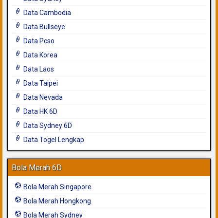
Data Cambodia
Data Bullseye
Data Pcso
Data Korea
Data Laos
Data Taipei
Data Nevada
Data HK 6D
Data Sydney 6D
Data Togel Lengkap
Bola Merah 6D
Bola Merah Singapore
Bola Merah Hongkong
Bola Merah Sydney