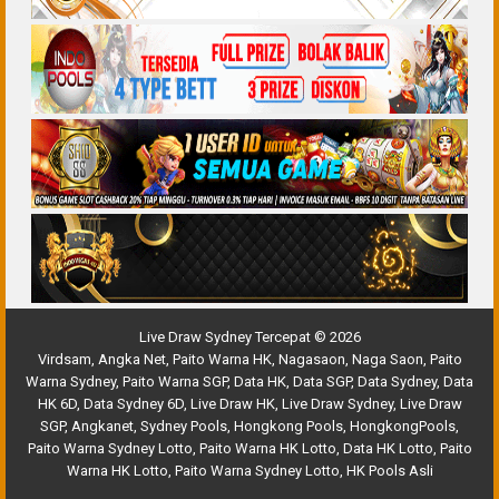
Live Draw Sydney Tercepat © 2026
Virdsam
,
Angka Net
,
Paito Warna HK
,
Nagasaon
,
Naga Saon
,
Paito
Warna Sydney
,
Paito Warna SGP
,
Data HK
,
Data SGP
,
Data Sydney
,
Data
HK 6D
,
Data Sydney 6D
,
Live Draw HK
,
Live Draw Sydney
,
Live Draw
SGP
,
Angkanet
,
Sydney Pools
,
Hongkong Pools
,
HongkongPools
,
Paito Warna Sydney Lotto
,
Paito Warna HK Lotto
,
Data HK Lotto
,
Paito
Warna HK Lotto
,
Paito Warna Sydney Lotto
,
HK Pools Asli