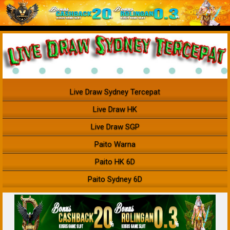
Live Draw Sydney Tercepat
Live Draw HK
Live Draw SGP
Paito Warna
Paito HK 6D
Paito Sydney 6D