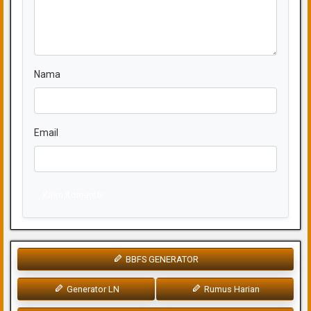
Nama
Email
Kirim Komentar
BBFS GENERATOR
Generator LN
Rumus Harian