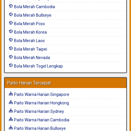
Bola Merah Cambodia
Bola Merah Bullseye
Bola Merah Pcso
Bola Merah Korea
Bola Merah Laos
Bola Merah Taipei
Bola Merah Nevada
Bola Merah Togel Lengkap
Paito Harian Tercepat
Paito Warna Harian Singapore
Paito Warna Harian Hongkong
Paito Warna Harian Sydney
Paito Warna Harian Cambodia
Paito Warna Harian Bullseye