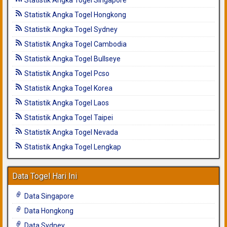
Statistik Angka Togel Hongkong
Statistik Angka Togel Sydney
Statistik Angka Togel Cambodia
Statistik Angka Togel Bullseye
Statistik Angka Togel Pcso
Statistik Angka Togel Korea
Statistik Angka Togel Laos
Statistik Angka Togel Taipei
Statistik Angka Togel Nevada
Statistik Angka Togel Lengkap
Data Togel Hari Ini
Data Singapore
Data Hongkong
Data Sydney