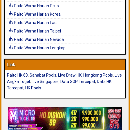
Paito Warna Harian Pcso
Paito Warna Harian Korea
Paito Warna Harian Laos
Paito Warna Harian Taipei
Paito Warna Harian Nevada
Paito Warna Harian Lengkap
Link
Paito HK 6D
,
Sahabat Pools
,
Live Draw HK
,
Hongkong Pools
,
Live
Angka Togel
,
Live Singapore
,
Data SGP Tercepat
,
Data HK
Tercepat
,
HK Pools