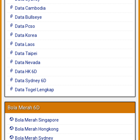
Data Cambodia
Data Bullseye
Data Pcso
Data Korea
Data Laos
Data Taipei
Data Nevada
Data HK 6D
Data Sydney 6D
Data Togel Lengkap
Bola Merah 6D
Bola Merah Singapore
Bola Merah Hongkong
Bola Merah Sydney