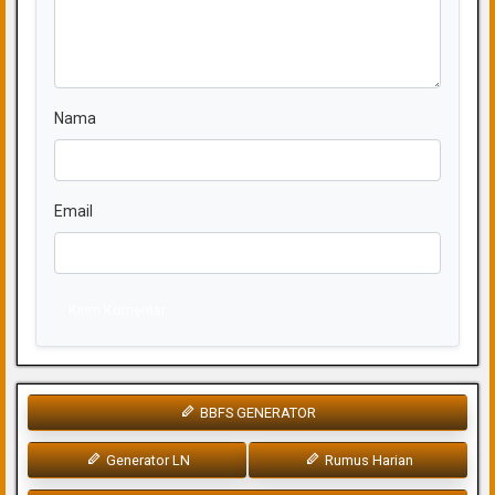
Nama
Email
Kirim Komentar
BBFS GENERATOR
Generator LN
Rumus Harian