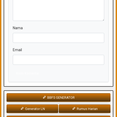
Nama
Email
Kirim Komentar
BBFS GENERATOR
Generator LN
Rumus Harian