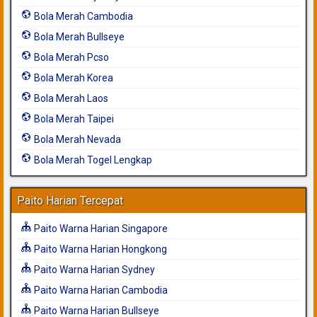
Bola Merah Cambodia
Bola Merah Bullseye
Bola Merah Pcso
Bola Merah Korea
Bola Merah Laos
Bola Merah Taipei
Bola Merah Nevada
Bola Merah Togel Lengkap
Paito Harian Tercepat
Paito Warna Harian Singapore
Paito Warna Harian Hongkong
Paito Warna Harian Sydney
Paito Warna Harian Cambodia
Paito Warna Harian Bullseye