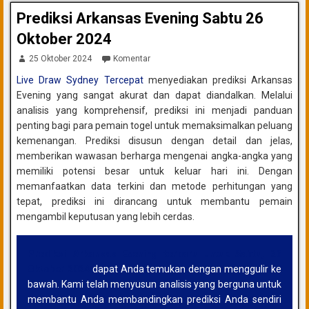
Prediksi Arkansas Evening Sabtu 26
Oktober 2024
25 Oktober 2024
Komentar
Live Draw Sydney Tercepat
menyediakan prediksi Arkansas
Evening yang sangat akurat dan dapat diandalkan. Melalui
analisis yang komprehensif, prediksi ini menjadi panduan
penting bagi para pemain togel untuk memaksimalkan peluang
kemenangan. Prediksi disusun dengan detail dan jelas,
memberikan wawasan berharga mengenai angka-angka yang
memiliki potensi besar untuk keluar hari ini. Dengan
memanfaatkan data terkini dan metode perhitungan yang
tepat, prediksi ini dirancang untuk membantu pemain
mengambil keputusan yang lebih cerdas.
Prediksi Arkansas Evening terbaru untuk Sabtu, 26
Oktober 2024
dapat Anda temukan dengan menggulir ke
bawah. Kami telah menyusun analisis yang berguna untuk
membantu Anda membandingkan prediksi Anda sendiri