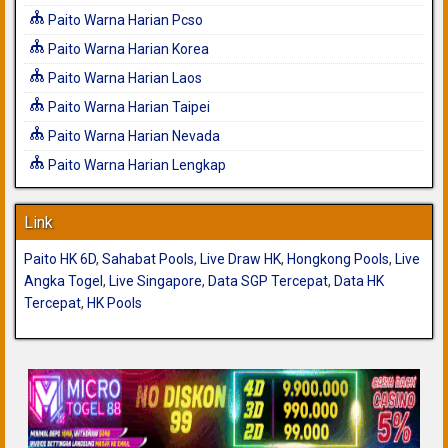
Paito Warna Harian Pcso
Paito Warna Harian Korea
Paito Warna Harian Laos
Paito Warna Harian Taipei
Paito Warna Harian Nevada
Paito Warna Harian Lengkap
Link
Paito HK 6D
,
Sahabat Pools
,
Live Draw HK
,
Hongkong Pools
,
Live
Angka Togel
,
Live Singapore
,
Data SGP Tercepat
,
Data HK
Tercepat
,
HK Pools