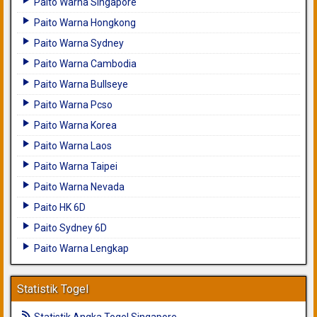
Paito Warna Singapore
Paito Warna Hongkong
Paito Warna Sydney
Paito Warna Cambodia
Paito Warna Bullseye
Paito Warna Pcso
Paito Warna Korea
Paito Warna Laos
Paito Warna Taipei
Paito Warna Nevada
Paito HK 6D
Paito Sydney 6D
Paito Warna Lengkap
Statistik Togel
Statistik Angka Togel Singapore