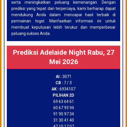
serta meningkatkan peluang kemenangan. Dengan
prediksi yang tepat dan terpercaya, kami berharap dapat
mendukung Anda dalam mencapai hasil terbaik di
permainan togel. Manfaatkan informasi ini untuk
membuat keputusan lebih terukur dan memperbesar
peluang sukses Anda.
Prediksi Adelaide Night Rabu, 27
Mei 2026
AI :
3071
CB :
7 / 3
AK :
6934107
PILIHAN 2D
69 63 64 61
60 67 93 94
91 90 97 34
31 30 41 40
47 10 17 07