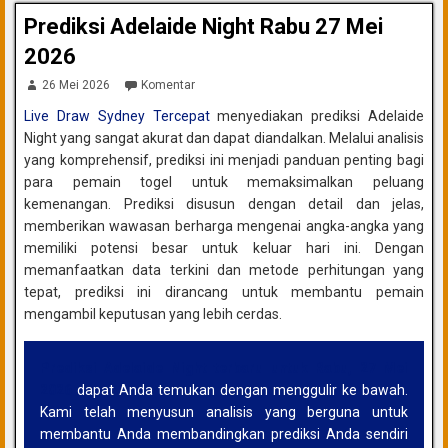
Prediksi Adelaide Night Rabu 27 Mei
2026
26 Mei 2026
Komentar
Live Draw Sydney Tercepat
menyediakan prediksi Adelaide
Night yang sangat akurat dan dapat diandalkan. Melalui analisis
yang komprehensif, prediksi ini menjadi panduan penting bagi
para pemain togel untuk memaksimalkan peluang
kemenangan. Prediksi disusun dengan detail dan jelas,
memberikan wawasan berharga mengenai angka-angka yang
memiliki potensi besar untuk keluar hari ini. Dengan
memanfaatkan data terkini dan metode perhitungan yang
tepat, prediksi ini dirancang untuk membantu pemain
mengambil keputusan yang lebih cerdas.
Prediksi Adelaide Night terbaru untuk Rabu, 27 Mei
2026
dapat Anda temukan dengan menggulir ke bawah.
Kami telah menyusun analisis yang berguna untuk
membantu Anda membandingkan prediksi Anda sendiri