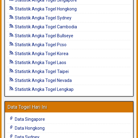
Statistik Angka Togel Hongkong
Statistik Angka Togel Sydney
Statistik Angka Togel Cambodia
Statistik Angka Togel Bullseye
Statistik Angka Togel Pcso
Statistik Angka Togel Korea
Statistik Angka Togel Laos
Statistik Angka Togel Taipei
Statistik Angka Togel Nevada
Statistik Angka Togel Lengkap
Data Togel Hari Ini
Data Singapore
Data Hongkong
Data Sydney