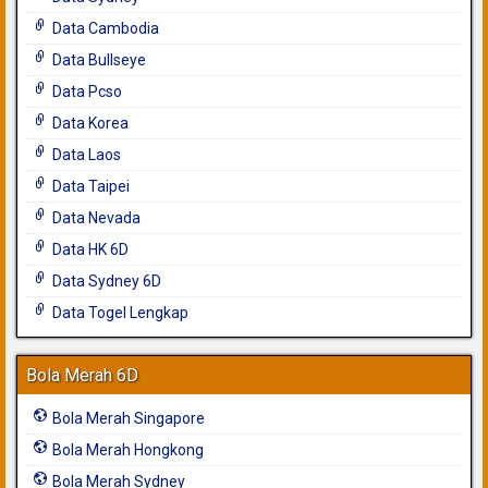
Data Cambodia
Data Bullseye
Data Pcso
Data Korea
Data Laos
Data Taipei
Data Nevada
Data HK 6D
Data Sydney 6D
Data Togel Lengkap
Bola Merah 6D
Bola Merah Singapore
Bola Merah Hongkong
Bola Merah Sydney