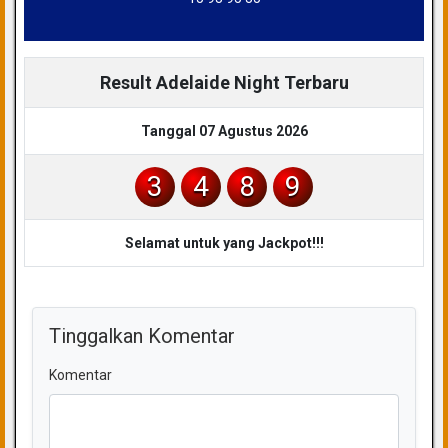
Result Adelaide Night Terbaru
Tanggal 07 Agustus 2026
3
4
8
9
Selamat untuk yang Jackpot!!!
Tinggalkan Komentar
Komentar