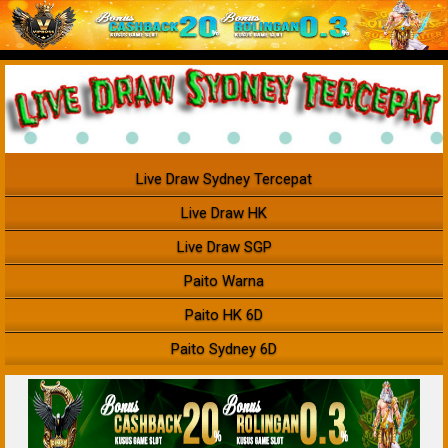
Live Draw Sydney Tercepat
Live Draw HK
Live Draw SGP
Paito Warna
Paito HK 6D
Paito Sydney 6D