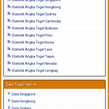
Statistik Angka Togel Hongkong
Statistik Angka Togel Sydney
Statistik Angka Togel Cambodia
Statistik Angka Togel Bullseye
Statistik Angka Togel Pcso
Statistik Angka Togel Korea
Statistik Angka Togel Laos
Statistik Angka Togel Taipei
Statistik Angka Togel Nevada
Statistik Angka Togel Lengkap
Data Togel Hari Ini
Data Singapore
Data Hongkong
Data Sydney