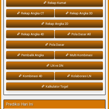
Rekap Kumat
Rekap Angka CT
Rekap Angka 3D
Rekap Angka 2D
Rekap Angka 4D
Pola Dasar All
Pola Dasar
Pembalik Angka
Multi Kombinasi
LN vs DN
Kombinasi 4D
Kolaborasi LN
Kalkulator Togel
Prediksi Hari Ini