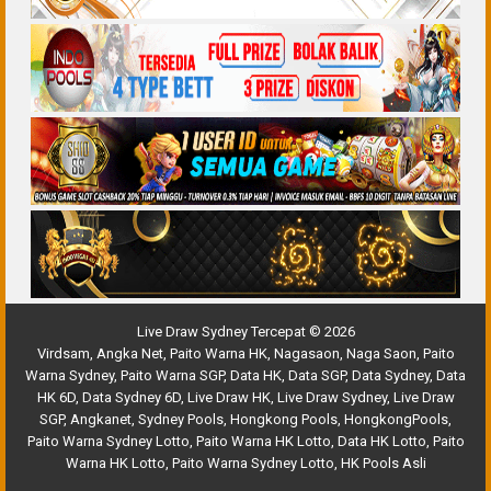
Live Draw Sydney Tercepat © 2026
Virdsam
,
Angka Net
,
Paito Warna HK
,
Nagasaon
,
Naga Saon
,
Paito
Warna Sydney
,
Paito Warna SGP
,
Data HK
,
Data SGP
,
Data Sydney
,
Data
HK 6D
,
Data Sydney 6D
,
Live Draw HK
,
Live Draw Sydney
,
Live Draw
SGP
,
Angkanet
,
Sydney Pools
,
Hongkong Pools
,
HongkongPools
,
Paito Warna Sydney Lotto
,
Paito Warna HK Lotto
,
Data HK Lotto
,
Paito
Warna HK Lotto
,
Paito Warna Sydney Lotto
,
HK Pools Asli