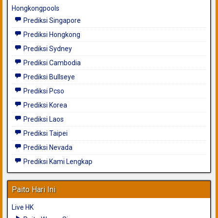
Hongkongpools
Prediksi Singapore
Prediksi Hongkong
Prediksi Sydney
Prediksi Cambodia
Prediksi Bullseye
Prediksi Pcso
Prediksi Korea
Prediksi Laos
Prediksi Taipei
Prediksi Nevada
Prediksi Kami Lengkap
Paito Hari Ini
Live HK