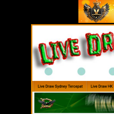
Live Draw Sydney Tercepat
Live Draw HK