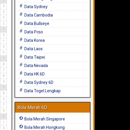
2
3
Data Sydney
5
Data Cambodia
5
Data Bullseye
2
1
Data Pcso
9
Data Korea
1
9
Data Laos
5
Data Taipei
7
8
Data Nevada
7
Data HK 6D
8
3
Data Sydney 6D
5
Data Togel Lengkap
8
4
7
Bola Merah 6D
9
8
Bola Merah Singapore
1
Bola Merah Hongkong
4