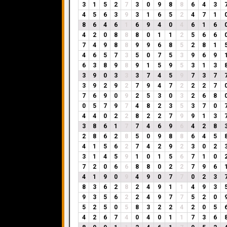
3
1
5
2
7
3
0
9
8
8
6
4
3
4
5
6
3
9
3
1
6
5
2
4
7
1
8
6
4
6
1
6
9
4
0
4
6
1
6
4
2
0
8
8
8
0
1
1
2
5
6
6
7
4
9
8
8
9
9
6
8
5
2
8
1
4
6
5
7
3
5
0
7
5
3
9
6
9
6
3
8
9
8
9
1
5
9
5
3
1
3
3
9
0
3
3
3
7
4
5
9
7
3
7
3
9
2
9
2
7
9
4
7
2
2
2
7
7
6
9
0
9
2
5
3
0
3
2
6
8
0
5
7
9
7
4
8
2
3
5
3
7
0
4
4
0
2
2
8
2
2
7
9
9
1
3
3
8
6
1
7
7
4
6
9
6
4
2
8
2
8
6
2
8
5
0
9
8
8
6
4
5
4
1
5
6
2
7
4
2
9
2
3
0
2
3
1
4
5
9
1
0
1
5
6
7
1
0
7
2
0
6
6
8
8
0
2
2
7
9
6
4
1
9
0
9
4
9
0
7
7
0
2
3
8
3
6
2
8
2
4
9
1
1
4
9
3
9
3
5
6
2
2
4
9
7
7
5
2
0
5
2
5
0
5
8
3
2
2
4
2
0
5
4
2
6
7
4
0
4
0
1
1
7
3
6