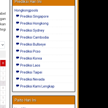
Prediksi Hari Ini
Hongkongpools
abel
Prediksi Singapore
ngan
Prediksi Hongkong
lkan
tegi
Prediksi Sydney
Prediksi Cambodia
Prediksi Bullseye
Prediksi Pcso
Prediksi Korea
D
Prediksi Laos
7
Prediksi Taipei
1
2
Prediksi Nevada
7
Prediksi Kami Lengkap
8
1
5
Paito Hari Ini
4
4