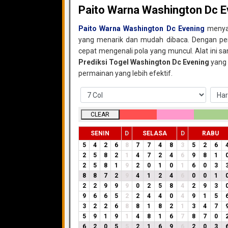
Paito Warna Washington Dc E
Paito Warna Washington Dc Evening
menyaj
yang menarik dan mudah dibaca. Dengan pe
cepat mengenali pola yang muncul. Alat ini 
Prediksi Togel Washington Dc Evening
yang 
permainan yang lebih efektif.
CLEAR
SENIN
D
SELASA
D
RABU
5
4
2
6
8
7
7
4
8
3
5
2
6
2
5
8
2
1
4
7
2
4
6
9
8
1
2
5
8
1
9
2
0
1
0
1
6
0
3
8
8
7
2
9
4
1
2
4
6
0
0
1
2
2
9
9
9
0
2
5
8
4
2
9
3
9
6
6
5
2
2
4
4
0
4
9
1
5
3
2
2
6
8
8
1
8
2
1
3
4
7
5
9
1
9
1
4
8
1
6
7
8
7
0
6
2
0
5
5
2
1
6
9
6
2
0
3