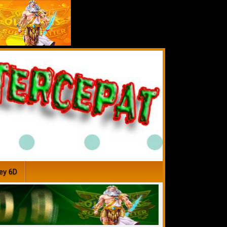
ey 6D