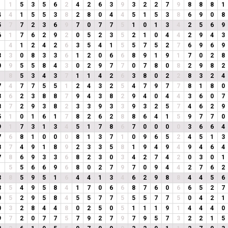
1
1
5
3
5
6
2
4
2
6
3
9
3
2
2
7
9
8
8
8
1
4
4
1
5
5
3
8
2
8
0
4
4
5
1
5
3
8
6
9
0
8
5
7
7
2
3
6
9
7
0
7
7
5
1
0
1
3
4
2
5
6
9
6
1
7
6
2
9
2
0
5
2
3
5
2
1
0
4
4
2
9
4
3
1
4
1
2
4
2
6
3
5
4
1
5
5
7
5
2
7
6
9
6
9
3
3
0
8
3
3
6
1
2
0
6
6
8
9
1
9
1
7
0
2
8
0
9
5
5
8
4
3
0
2
9
7
7
0
7
8
0
8
2
9
8
2
1
8
5
3
4
3
7
1
1
4
2
6
3
8
0
2
2
8
3
2
4
7
4
7
7
5
5
1
2
4
3
2
5
4
7
9
7
7
8
1
8
0
3
6
2
3
8
8
7
9
4
3
8
2
9
4
0
4
4
3
6
0
7
8
7
2
9
3
8
2
3
3
9
3
3
9
3
2
5
7
4
6
2
9
5
1
0
1
6
1
7
8
2
6
2
8
8
6
4
1
5
9
7
7
0
9
1
7
3
1
3
4
5
1
7
8
6
7
0
0
0
0
3
6
6
4
7
6
8
1
0
0
0
8
1
3
7
1
0
9
6
5
2
4
5
1
3
8
7
4
9
1
8
9
2
3
3
5
8
1
9
4
9
4
9
4
6
4
7
8
6
9
3
3
6
8
2
3
0
3
4
2
7
4
2
0
3
0
1
1
5
5
6
6
9
6
8
0
2
7
9
7
0
9
4
4
2
7
6
2
3
8
5
9
5
1
6
4
4
1
3
4
6
2
9
8
8
4
4
5
6
8
5
4
9
5
8
4
1
7
0
6
6
8
7
6
0
6
6
5
2
7
0
5
2
9
5
8
4
5
5
7
7
5
5
5
7
7
5
0
4
2
1
0
3
2
8
4
4
8
0
2
5
0
5
1
1
1
9
1
4
4
4
0
9
7
2
0
7
7
5
7
9
2
7
9
7
9
5
7
3
2
2
1
5