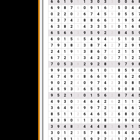
6
6
1
9
1
1
3
0
3
3
0
0
6
6
9
8
7
6
0
9
1
6
7
5
0
4
0
2
2
0
2
6
7
4
5
9
0
5
5
6
3
7
4
2
8
8
6
6
3
1
9
5
6
3
8
2
1
4
3
3
5
8
0
1
6
6
5
6
6
3
9
5
9
2
2
8
4
5
6
0
1
5
6
5
4
9
4
4
5
1
0
7
9
3
8
2
3
8
7
4
2
7
2
9
2
4
1
9
1
3
8
6
7
4
2
1
5
6
7
2
1
3
3
4
2
0
2
7
1
2
7
0
5
3
8
2
9
2
8
1
9
7
9
9
9
0
5
5
3
6
1
0
1
8
5
9
4
7
4
9
4
8
6
6
9
6
4
6
2
9
0
2
2
4
0
9
7
4
2
3
0
8
4
5
9
3
3
6
5
5
9
5
9
0
8
9
5
2
1
3
0
1
5
6
2
8
7
4
4
9
3
0
3
4
6
4
2
6
2
1
1
3
6
4
9
4
9
9
7
2
9
8
6
6
8
5
1
1
2
6
4
6
5
2
6
8
0
8
3
9
0
9
1
3
6
8
5
9
9
4
3
9
4
8
3
4
4
4
8
3
6
9
1
3
0
1
2
3
5
7
8
6
5
5
4
0
5
2
9
1
1
5
9
2
2
4
1
2
8