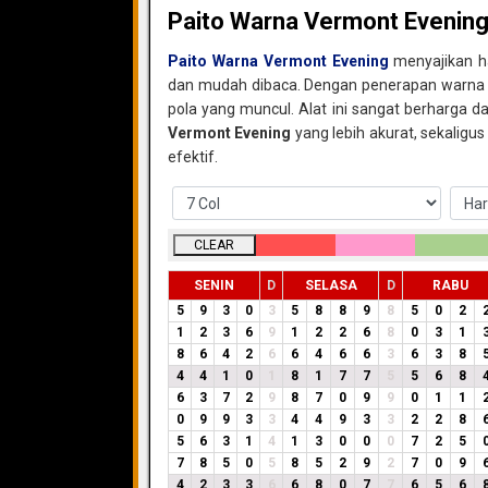
Paito Warna Vermont Evenin
Paito Warna Vermont Evening
menyajikan h
dan mudah dibaca. Dengan penerapan warna 
pola yang muncul. Alat ini sangat berharga
Vermont Evening
yang lebih akurat, sekalig
efektif.
CLEAR
SENIN
D
SELASA
D
RABU
5
9
3
0
3
5
8
8
9
8
5
0
2
1
2
3
6
9
1
2
2
6
8
0
3
1
8
6
4
2
6
6
4
6
6
3
6
3
8
4
4
1
0
1
8
1
7
7
5
5
6
8
6
3
7
2
9
8
7
0
9
9
0
1
1
0
9
9
3
3
4
4
9
3
3
2
2
8
5
6
3
1
4
1
3
0
0
0
7
2
5
7
8
5
0
5
8
5
2
9
2
7
0
9
4
2
3
3
6
6
8
0
7
7
6
5
6