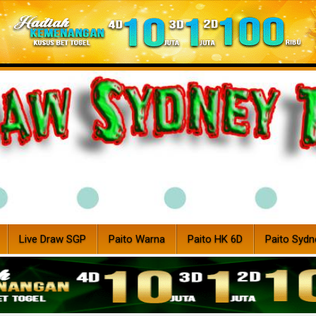
Live Draw SGP
Paito Warna
Paito HK 6D
Paito Sydn