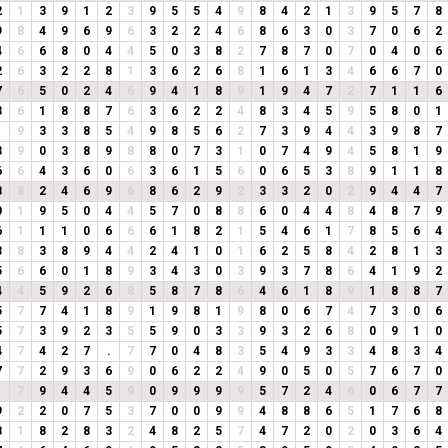
2
1
3
9
1
2
3
9
5
5
4
9
8
4
2
1
3
9
5
7
8
9
8
4
9
6
9
6
3
2
2
4
6
8
6
3
0
3
7
0
6
2
4
6
6
8
0
4
4
5
0
3
8
2
7
8
7
0
7
0
4
0
6
2
6
3
2
2
8
1
3
6
2
6
8
1
6
1
3
4
6
6
7
0
7
6
5
0
2
4
6
9
4
1
8
9
1
9
4
7
2
7
1
1
6
3
6
1
8
8
7
6
3
6
2
2
4
8
3
4
5
9
5
8
0
1
1
9
3
3
8
5
4
9
8
5
6
2
7
3
9
4
4
3
9
8
7
3
9
0
3
8
9
8
8
0
7
3
1
0
7
4
9
4
5
8
1
9
6
6
4
3
6
0
6
3
6
1
5
6
0
6
5
3
8
9
1
1
8
8
8
2
4
6
9
6
8
6
2
9
2
3
3
2
0
2
9
4
4
7
0
1
9
5
0
4
4
5
7
0
8
8
6
0
4
4
8
4
8
7
9
6
1
1
1
0
6
6
6
1
8
2
1
5
4
6
1
7
8
5
6
4
3
8
3
8
9
4
4
2
4
1
0
1
6
2
5
8
4
2
8
1
3
5
6
6
0
1
8
9
3
4
3
0
3
9
3
7
8
6
4
1
9
2
4
4
5
9
2
6
8
5
8
7
8
6
4
6
1
8
9
1
8
8
7
5
7
7
4
1
8
9
1
9
8
1
9
8
0
6
7
4
7
3
0
6
5
7
3
9
2
3
5
5
9
0
3
3
9
3
2
6
8
0
9
1
0
4
7
4
2
7
.
7
7
0
4
8
3
5
4
9
3
3
4
8
3
4
7
7
2
9
3
6
9
0
6
2
2
4
9
0
5
0
5
7
6
7
0
1
7
9
4
4
5
9
0
9
9
9
9
5
7
2
4
6
0
6
7
7
9
2
2
0
7
5
3
7
0
0
9
9
4
8
8
6
5
1
7
6
8
8
1
8
2
8
3
2
4
8
2
5
7
4
7
2
0
2
0
3
6
4