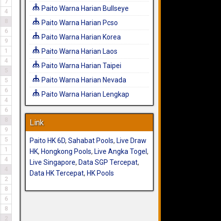
7
Paito Warna Harian Bullseye
4
8
Paito Warna Harian Pcso
6
Paito Warna Harian Korea
9
1
Paito Warna Harian Laos
4
Paito Warna Harian Taipei
5
Paito Warna Harian Nevada
5
6
Paito Warna Harian Lengkap
4
6
8
Link
9
5
Paito HK 6D
,
Sahabat Pools
,
Live Draw
1
HK
,
Hongkong Pools
,
Live Angka Togel
,
4
Live Singapore
,
Data SGP Tercepat
,
4
Data HK Tercepat
,
HK Pools
2
8
6
8
2