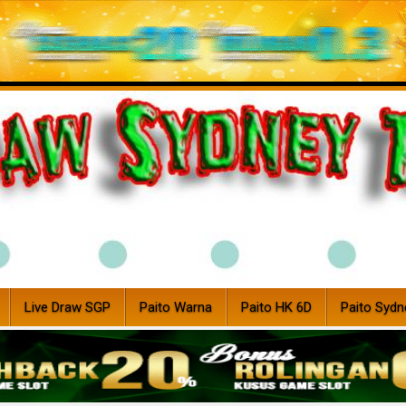
Live Draw SGP
Paito Warna
Paito HK 6D
Paito Sydn