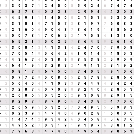
5
8
3
9
3
7
1
2
4
5
0
5
5
9
2
4
6
7
4
7
4
3
3
6
2
7
8
6
0
2
2
8
1
2
9
9
4
4
4
2
0
3
0
7
4
5
9
1
1
1
4
0
0
0
2
1
5
1
6
5
3
0
2
5
7
3
1
8
1
9
7
1
5
7
3
8
1
9
7
7
6
0
8
3
6
9
2
1
6
0
6
9
0
4
3
7
3
6
1
9
1
3
8
6
2
5
5
0
0
7
3
1
7
0
6
5
2
4
7
5
8
4
1
3
1
0
9
3
6
5
2
1
3
5
0
2
5
7
8
6
4
5
9
2
6
1
6
9
7
3
0
8
4
3
4
1
3
1
4
2
4
7
0
7
7
9
0
8
6
5
7
0
5
4
9
5
6
4
2
6
1
0
1
4
5
4
8
5
3
3
4
4
3
6
7
4
0
3
8
9
8
8
5
3
8
2
5
9
0
9
9
4
6
4
1
9
1
3
2
8
3
2
4
9
1
1
2
8
1
9
2
1
6
0
8
1
7
8
6
7
5
0
5
7
4
0
5
5
9
1
0
6
8
7
0
7
7
2
9
5
0
8
6
5
2
5
7
8
6
2
8
6
6
4
2
5
6
4
0
4
4
1
0
3
3
3
4
4
9
4
8
4
2
4
0
3
3
2
8
7
6
0
7
0
8
8
8
2
4
0
4
2
8
5
3
3
8
2
6
8
6
5
0
5
2
0
2
9
3
0
8
8
2
9
1
5
9
5
8
2
9
7
7
8
7
9
6
6
3
4
3
8
2
4
7
0
6
7
5
2
6
5
9
5
5
3
2
5
7
0
4
9
5
5
5
9
8
3
6
6
0
2
3
9
3
4
7
4
0
4
9
0
2
8
1
6
0
0
5
1
1
1
4
7
4
2
9
3
4
2
6
0
4
5
8
4
5
6
3
6
9
3
4
9
5
2
7
0
3
1
9
1
9
1
8
7
6
3
8
1
2
9
9
7
9
6
3
9
4
7
4
0
4
4
9
5
4
9
9
0
6
1