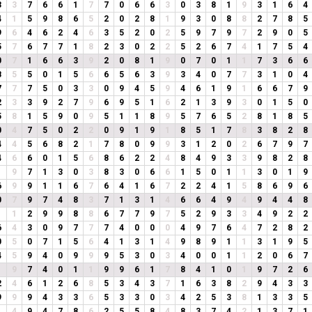
3
3
7
6
6
1
7
7
0
6
6
3
0
3
8
1
9
3
1
6
4
4
1
5
9
8
6
5
2
0
2
8
1
9
3
0
8
8
2
7
8
5
9
6
4
6
2
4
6
3
5
2
0
2
5
9
7
9
7
2
9
0
5
5
7
6
7
7
1
8
2
3
0
2
2
5
2
6
7
4
1
7
5
4
0
7
1
6
6
3
9
2
0
8
1
9
0
7
0
1
1
7
3
6
6
8
5
5
0
1
5
6
6
5
6
3
9
3
4
0
7
7
3
1
0
4
7
7
7
5
0
3
3
0
9
4
5
9
4
6
1
9
1
6
6
7
9
2
3
3
9
2
7
9
6
9
5
1
6
2
1
3
9
3
0
1
5
0
5
8
1
5
9
0
9
5
1
1
8
9
5
7
6
5
2
8
1
8
5
0
4
7
5
0
2
2
0
9
1
9
1
8
5
1
7
8
3
8
2
8
4
4
5
6
8
2
1
7
8
0
9
9
3
1
2
0
2
6
7
9
7
4
6
6
0
1
5
6
8
6
2
2
4
8
4
9
3
3
9
8
2
8
1
9
7
1
3
0
3
8
3
0
6
6
1
5
0
1
1
3
0
1
9
6
9
9
1
1
6
7
6
4
1
6
7
2
2
4
1
5
8
6
9
6
0
7
9
7
4
8
3
7
1
3
1
4
6
6
4
9
4
9
4
4
8
1
1
2
9
9
8
8
6
7
7
9
7
5
2
9
3
3
4
9
2
2
6
4
3
0
9
7
7
7
4
0
0
0
4
9
7
6
4
7
2
8
2
0
5
0
7
1
5
6
4
1
3
1
4
9
8
9
1
1
3
1
9
5
4
5
9
4
0
9
9
9
5
3
0
3
4
0
0
1
1
2
0
6
7
1
9
7
4
0
1
1
9
9
6
1
7
8
4
1
0
1
9
7
2
6
2
4
6
1
2
6
8
5
3
4
3
7
1
6
3
8
2
9
4
3
3
9
9
9
4
3
3
6
5
3
3
0
3
4
2
5
3
8
1
3
3
5
1
4
9
4
7
8
6
2
5
5
8
4
8
3
7
4
2
1
3
7
1