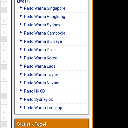
Live HK
2
Paito Warna Singapore
7
4
Paito Warna Hongkong
1
Paito Warna Sydney
7
3
Paito Warna Cambodia
5
Paito Warna Bullseye
1
Paito Warna Pcso
6
4
Paito Warna Korea
9
Paito Warna Laos
2
4
Paito Warna Taipei
9
Paito Warna Nevada
3
3
Paito HK 6D
8
Paito Sydney 6D
3
9
Paito Warna Lengkap
8
7
Statistik Togel
2