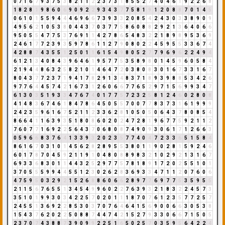
0
7
1
6
7
9
3
7
5
3
8
2
1
1
2
2
3
7
3
1
8
5
5
2
7
4
0
4
6
1
9
2
2
6
8
1
8
2
8
1
9
8
6
0
6
9
0
9
2
2
9
3
4
3
7
7
5
8
1
9
1
2
0
8
8
7
0
1
4
5
0
6
1
0
1
5
5
9
4
4
4
6
9
6
6
7
3
9
3
3
2
0
8
5
4
2
4
3
0
3
3
8
9
0
9
4
9
5
6
2
1
0
5
3
8
0
4
4
3
7
0
3
7
7
5
8
6
0
8
8
2
9
2
1
3
6
4
0
6
6
9
5
0
5
5
4
7
7
5
3
7
6
9
1
1
4
2
7
8
6
5
4
8
3
2
2
1
8
9
8
9
5
3
6
9
2
4
6
1
7
7
2
3
9
3
5
9
7
8
6
1
1
2
7
9
0
8
0
2
2
4
5
9
5
5
3
3
6
7
4
4
2
8
8
7
4
3
5
5
1
2
5
0
1
1
6
1
5
4
9
8
0
5
2
7
7
9
6
9
6
2
2
4
9
4
6
1
2
1
3
4
0
8
4
3
9
6
4
6
1
9
5
7
7
5
3
5
8
9
8
0
1
4
5
9
6
0
5
8
4
2
1
9
4
4
8
6
3
2
5
8
2
1
0
1
4
6
4
7
2
0
3
8
0
8
3
0
1
6
7
3
3
1
6
7
8
0
4
3
7
7
2
3
7
1
9
4
1
7
8
2
9
1
3
4
8
3
7
1
8
9
3
9
8
8
5
3
4
2
6
9
7
7
6
4
4
5
7
4
2
1
6
7
3
1
2
6
0
6
6
7
7
6
5
2
9
7
1
5
6
9
9
3
4
7
6
1
3
0
3
5
1
9
3
3
4
7
6
7
4
0
1
7
7
5
7
2
3
2
5
8
1
2
4
6
0
2
8
0
8
4
1
4
8
3
6
7
4
6
1
8
4
7
8
6
4
5
0
5
5
7
0
0
7
7
8
3
7
3
1
6
1
9
9
9
2
4
2
3
5
9
6
1
6
7
5
2
1
1
2
3
3
6
2
8
1
0
5
0
5
0
6
4
3
7
8
0
8
5
4
8
6
6
4
1
1
6
3
9
3
5
1
8
0
8
6
0
2
0
2
4
7
2
8
1
9
6
7
7
5
9
2
1
1
2
7
6
0
7
7
1
6
9
2
2
5
6
4
3
7
0
6
8
0
8
7
4
9
0
9
3
0
6
1
7
1
2
6
6
3
0
5
9
6
6
8
3
7
6
4
1
3
3
9
3
2
0
2
3
5
7
7
4
0
4
7
2
3
3
6
5
1
5
8
4
8
6
1
6
7
0
3
1
0
1
4
5
6
2
8
2
8
9
5
5
3
8
0
1
1
9
0
2
8
1
5
9
2
4
6
6
0
1
7
8
7
0
4
5
9
2
1
1
9
1
0
4
8
0
8
8
9
8
3
2
1
0
2
9
2
1
3
1
6
7
6
9
3
3
6
8
3
0
1
1
4
4
3
2
5
2
9
7
7
5
7
8
1
8
9
1
7
2
0
2
5
5
1
0
1
3
7
0
5
5
5
9
9
4
4
5
5
1
2
3
0
2
6
2
8
3
6
9
3
3
4
7
1
1
2
0
7
6
0
6
4
7
5
9
5
0
3
2
9
2
1
5
2
6
8
8
6
0
6
6
2
8
9
7
7
6
9
7
7
5
3
5
9
5
5
2
1
1
5
6
7
6
5
5
1
3
4
5
4
9
9
6
0
2
2
7
6
3
9
3
2
1
8
3
2
2
4
5
7
3
3
5
1
0
1
9
9
3
0
3
4
2
2
5
7
0
2
0
1
1
1
8
7
0
7
6
1
2
3
5
7
7
2
5
7
2
4
5
5
1
3
6
9
2
2
8
5
3
0
3
7
0
7
6
4
6
4
1
5
6
9
0
0
6
6
3
0
5
3
8
1
5
4
3
7
6
2
0
2
2
5
0
8
8
7
4
4
7
4
2
1
5
2
7
9
3
3
0
6
6
7
1
5
0
5
2
3
7
0
7
4
3
8
8
7
3
9
0
9
9
2
2
5
1
6
5
0
2
5
7
0
3
5
9
5
6
4
2
2
4