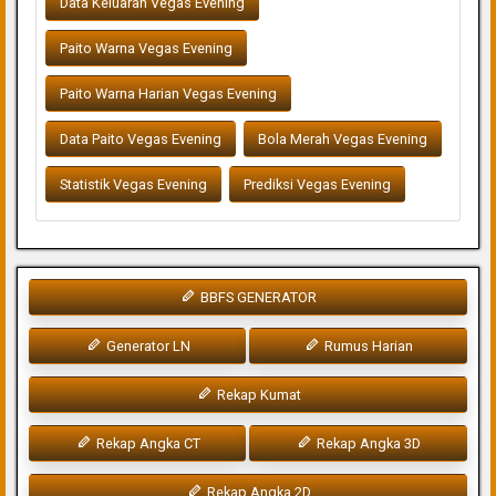
Data Keluaran Vegas Evening
Paito Warna Vegas Evening
Paito Warna Harian Vegas Evening
Data Paito Vegas Evening
Bola Merah Vegas Evening
Statistik Vegas Evening
Prediksi Vegas Evening
BBFS GENERATOR
Generator LN
Rumus Harian
Rekap Kumat
Rekap Angka CT
Rekap Angka 3D
Rekap Angka 2D