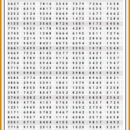
3
6
2
7
9
4
1
1
9
1
7
8
1
6
7
3
5
4
0
4
7
0
7
9
7
7
2
6
6
3
1
5
3
8
2
2
9
2
0
2
6
0
1
0
1
4
8
1
7
8
2
3
1
4
5
2
7
0
8
8
9
5
3
5
8
7
7
0
5
5
5
3
3
2
5
6
1
2
4
6
9
3
9
4
4
0
6
6
9
6
0
1
0
3
3
1
6
7
7
5
6
4
6
2
8
0
3
4
3
7
0
5
9
0
9
7
2
0
8
8
9
8
9
6
6
1
4
7
3
1
5
3
6
0
6
7
2
8
4
3
9
1
3
5
8
0
4
1
4
5
3
5
6
5
2
8
7
2
6
8
1
0
5
1
6
8
1
7
3
1
5
4
5
6
2
7
7
0
1
1
9
3
5
3
8
4
1
7
8
6
9
3
6
0
6
4
2
8
1
9
7
3
5
6
2
8
8
9
5
5
3
7
4
3
7
1
5
6
5
2
1
3
8
8
7
0
6
6
4
1
6
1
9
5
5
3
0
1
1
2
7
2
7
6
4
0
0
3
4
7
2
2
1
4
5
9
1
0
3
3
4
8
6
8
5
2
1
4
2
6
2
8
0
6
6
5
0
6
6
3
3
0
2
0
2
9
6
9
2
2
8
4
3
1
4
8
5
7
5
3
6
0
9
4
4
2
9
6
3
9
1
9
5
9
5
0
6
6
1
7
5
4
9
9
9
6
8
8
7
6
4
2
9
7
7
3
5
9
5
5
1
0
7
8
6
1
5
4
0
4
0
6
6
9
6
7
3
2
4
6
8
1
4
5
9
3
0
7
7
5
9
5
5
8
4
2
4
2
1
3
6
0
0
1
1
7
4
6
4
1
8
7
8
9
8
5
5
2
6
8
9
1
1
6
7
4
2
1
2
3
4
8
0
9
9
1
3
5
7
3
8
7
3
4
7
5
9
3
2
5
0
9
4
4
8
4
7
5
0
5
9
5
2
8
1
3
4
3
2
5
1
9
4
7
2
5
7
1
5
6
3
0
9
6
6
7
2
2
3
5
0
9
0
3
3
4
9
5
1
6
2
8
9
4
4
1
8
0
2
2
6
1
5
9
5
0
9
0
6
6
9
2
1
2
3
5
3
2
5
7
3
9
8
6
5
4
8
1
0
1
9
3
4
9
4
4
5
8
5
4
2
7
7
4
2
8
4
8
6
5
0
1
4
0
4
3
6
4
4
8
8
9
6
3
9
3
8
2
1
3
4
8
0
6
6
2
9
9
4
4
3
3
9
1
1
1
8
0
1
1
1
9
7
9
7
3
8
4
3
7
0
4
1
1
2
7
8
8
5
4
8
0
5
0
5
9
8
2
2
4
6
8
0
3
3
1
3
5
6
2
6
1
2
9
2
3
2
5
8
4
3
9
8
7
6
7
4
2
7
9
8
0
4
7
2
3
0
3
2
5
8
2
9
0
9
5
6
3
6
9
3
1
1
0
1
2
7
4
4
8
9
2
8
2
1
4
2
4
9
4
6
3
3
4
7
0
5
9
9
9
0
8
3
8
2
2
3
6
2
8
7
0
8
0
8
4
7
7
6
4
4
1
0
1
1
3
7
6
0
6
1
0
5
6
2
6
2
5
7
3
8
7
2
4
6
1
2
3
1
4
4
9
6
9
6
6
0
4
8
3
5
5
5
3
8
3
6
9
2
2
2
7
3
6
9
7
8
2
0
2
0
1
7
1
8
6
0
8
6
5
5
7
8
2
1
0
4
6
7
4
4
9
4
2
6
5
3
1
6
7
1
0
5
9
5
8
4
0
4
4
7
0
5
7
3
4
2
7
8
6
1
1
1
5
6
6
3
8
0
8
2
5
7
2
9
6
0
5
8
4
3
5
0
1
1
0
7
1
0
1
6
4
0
4
4
4
1
5
5
1
6
9
5
6
2
9
8
1
7
8
3
4
9
2
2
7
7
1
0
1
9
1
9
3
3
2
5
1
3
4
9
5
5
0
5
1
0
2
0
2
7
3
8
8
7
3
2
0
7
7