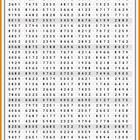
2
6
9
1
1
7
6
7
5
3
2
0
5
0
5
4
8
1
5
6
4
2
0
4
4
1
9
2
3
5
3
9
6
1
7
0
1
9
5
5
8
1
4
4
8
5
7
1
3
4
3
6
6
4
1
4
1
2
3
5
6
7
1
7
8
5
6
2
9
2
9
1
9
0
9
4
4
8
2
1
0
8
2
8
1
5
4
0
2
2
3
4
7
8
6
1
2
0
5
5
7
7
1
2
3
8
5
1
5
6
9
6
2
7
9
3
5
3
1
4
3
4
5
9
5
8
6
7
6
4
6
1
9
9
9
2
8
8
3
2
1
9
5
7
3
3
7
9
4
4
5
0
9
0
9
2
4
1
6
7
6
2
5
8
4
5
7
3
9
3
6
5
5
9
5
8
7
3
2
5
1
4
3
1
4
1
6
2
3
5
8
7
3
3
6
8
2
1
2
3
7
0
7
2
9
1
2
5
9
5
4
8
5
7
3
7
3
0
0
0
2
3
3
5
8
0
8
9
8
8
7
2
9
0
9
3
0
6
0
6
5
0
5
7
3
4
4
5
2
7
0
3
5
1
6
2
3
9
9
9
8
4
6
4
1
2
8
9
2
2
4
8
7
2
9
9
7
6
2
8
4
5
6
8
5
8
8
7
5
3
0
1
8
8
7
5
4
9
6
6
6
0
5
5
1
3
6
9
0
9
8
0
2
7
9
1
4
2
9
2
5
3
4
3
7
3
7
5
0
5
7
6
7
0
7
4
2
1
4
5
0
9
6
6
3
8
9
7
9
7
4
0
0
6
6
4
1
7
2
9
0
3
0
7
7
9
4
4
1
5
5
1
2
0
2
8
4
6
7
4
3
5
8
4
3
1
9
2
9
2
6
0
3
3
6
7
7
3
1
4
3
0
3
4
7
1
9
3
6
9
5
2
1
8
9
6
7
4
7
2
9
3
0
5
5
4
9
6
3
9
1
0
1
9
1
8
3
8
9
8
9
7
8
8
7
9
6
6
8
5
7
9
6
4
1
4
6
8
0
8
8
9
1
0
1
9
7
6
2
8
0
7
3
0
3
8
4
3
2
5
7
4
9
6
6
0
9
0
3
3
6
6
8
9
8
9
6
2
2
4
8
5
7
9
7
5
0
0
2
2
3
6
2
1
3
5
5
1
9
1
2
9
2
5
7
5
8
3
8
2
9
1
3
6
9
8
9
5
0
5
4
9
1
7
8
8
7
8
9
8
1
7
4
0
4
6
4
1
4
5
5
4
7
7
5
0
6
4
3
7
2
6
6
0
6
4
2
4
2
6
7
4
0
5
5
9
3
1
0
1
8
4
9
4
4
7
8
4
5
9
6
3
2
3
5
6
0
5
6
2
4
0
7
0
7
1
8
3
2
5
5
3
4
7
2
2
9
7
8
6
2
8
2
6
8
6
6
4
0
4
0
7
0
5
5
0
0
5
2
7
6
5
9
5
5
3
1
2
7
9
2
5
7
5
3
8
0
3
3
6
7
9
7
3
1
2
2
5
1
6
5
6
5
7
3
0
6
3
0
3
2
0
7
6
4
9
1
6
7
4
4
0
6
6
3
6
2
8
6
5
7
5
8
5
4
9
0
8
9
8
2
5
0
7
7
2
6
0
3
3
1
4
5
8
4
0
4
0
1
1
7
6
8
7
6
6
1
7
7
5
3
5
7
5
3
8
3
1
1
2
8
5
1
1
2
9
9
2
5
7
8
4
9
1
1
4
5
4
8
3
5
9
8
0
8
2
3
2
0
2
9
7
9
4
4
3
7
7
8
6
5
5
9
0
9
8
2
5
6
2
8
0
0
5
5
6
6
8
5
4
1
4
3
2
5
7
0
6
9
6
3
8
2
4
6
0
8
8
7
6
9
0
9
2
2
1
1
4
7
2
6
3
5
3
8
0
2
2
4
6
5
0
5
9
5
4
1
6
5
2
6
0
9
8
8
9
4
3
7
1
2
6
5
1
6
7
0
6
3
9
2
8
1
4
5
9
6
6
1
7
0
8
9
4
4
1
3
0
0
0