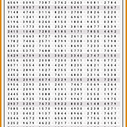
6
5
6
9
6
0
0
9
5
5
7
3
8
7
6
3
7
6
2
8
6
2
6
3
9
9
0
8
1
9
2
7
8
4
3
5
0
9
7
7
0
9
0
7
7
0
8
3
0
3
5
6
4
4
8
5
9
9
1
1
5
3
5
2
7
5
0
6
7
4
7
1
4
8
3
4
7
4
0
4
3
1
1
6
7
8
2
5
3
8
2
7
0
8
8
2
8
2
6
8
5
2
2
0
2
4
6
1
8
9
1
2
4
1
5
8
0
2
7
9
4
4
1
2
3
6
9
6
1
7
1
5
3
7
1
0
4
0
9
9
5
1
9
6
6
3
9
0
2
2
0
2
6
0
6
8
1
5
0
5
1
8
0
4
4
9
4
5
5
1
0
3
8
1
9
4
3
0
6
6
1
7
7
3
1
0
3
4
6
1
2
5
2
9
2
3
8
1
8
9
4
8
7
7
5
8
3
3
9
3
2
4
1
5
6
1
0
4
8
3
7
2
8
0
8
8
1
8
5
4
9
1
7
1
8
7
8
5
5
1
4
4
9
2
2
9
0
0
3
3
0
6
6
3
9
8
7
2
7
9
6
3
5
6
2
2
6
1
2
3
0
9
2
4
6
3
6
3
8
2
1
7
8
2
1
7
4
0
6
6
2
5
7
1
8
8
7
9
9
9
3
3
0
8
8
3
5
2
5
7
5
7
9
8
8
8
3
5
7
3
6
0
0
2
2
7
1
3
0
3
1
6
5
1
6
8
6
9
3
3
7
2
3
3
6
5
0
0
9
9
6
3
0
6
6
5
3
7
5
3
7
6
8
8
7
5
1
8
1
9
5
7
7
3
1
4
1
3
0
3
7
0
9
4
4
5
4
2
9
2
6
7
0
9
9
3
1
6
5
2
3
0
0
2
2
3
3
4
0
4
2
7
4
7
2
5
1
5
0
5
6
0
5
6
2
6
5
0
3
3
2
0
0
8
8
7
2
0
0
0
3
8
1
1
2
9
6
7
6
4
0
7
7
2
9
8
0
7
1
8
3
5
5
4
9
0
8
7
8
6
4
2
4
7
2
8
2
3
5
8
6
8
2
1
3
3
4
0
4
4
2
7
9
6
6
2
8
9
0
9
1
0
2
7
9
8
7
5
5
1
4
1
7
0
7
5
2
7
0
7
3
3
0
5
5
4
4
5
2
7
8
5
1
4
5
2
6
8
6
5
7
6
1
1
2
6
8
0
3
3
2
3
1
6
7
9
3
3
8
2
7
4
4
6
1
2
0
9
0
9
4
0
7
4
2
2
3
2
9
2
3
1
0
5
5
2
8
5
6
2
7
2
0
8
8
0
9
5
6
2
2
3
9
3
3
2
6
9
1
1
2
4
0
1
1
7
4
6
7
4
0
0
6
9
6
6
2
6
4
1
0
4
9
4
4
2
0
9
9
9
9
2
8
9
8
8
1
9
1
1
3
2
9
5
5
5
4
1
2
3
2
1
8
7
6
2
4
4
5
9
5
8
5
9
5
1
0
8
8
7
1
2
4
4
8
0
7
4
7
2
3
5
5
0
5
1
9
7
4
2
4
8
5
6
2
6
7
2
5
7
7
5
6
2
8
3
0
5
7
3
9
9
6
7
4
4
3
4
8
3
1
9
7
5
3
2
9
3
7
1
3
2
5
9
5
7
6
7
3
1
5
9
2
2
4
8
0
0
2
2
6
1
4
8
3
4
9
7
9
7
7
0
8
5
4
4
0
4
2
6
1
5
7
0
7
9
0
8
0
8
4
9
3
0
3
4
2
3
8
2
3
2
7
1
8
1
1
2
3
5
0
4
0
2
2
9
1
3
7
1
5
8
4
4
8
8
9
6
6
3
2
7
8
5
4
7
6
0
7
7
0
0
4
6
1
4
5
7
2
9
9
8
4
1
5
6
5
6
8
5
0
3
8
8
7
7
7
5
6
2
5
9
0
0
0
3
2
5
2
7
9
6
7
9
7
4
6
2
2
4
7
2
1
7
8
1
4
1
5
6
2
0
4
2
6
0
1
5
4
9