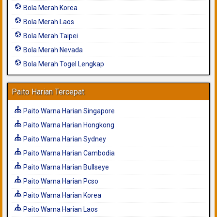
Bola Merah Korea
Bola Merah Laos
Bola Merah Taipei
Bola Merah Nevada
Bola Merah Togel Lengkap
Paito Harian Tercepat
Paito Warna Harian Singapore
Paito Warna Harian Hongkong
Paito Warna Harian Sydney
Paito Warna Harian Cambodia
Paito Warna Harian Bullseye
Paito Warna Harian Pcso
Paito Warna Harian Korea
Paito Warna Harian Laos