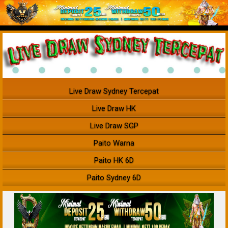
Live Draw Sydney Tercepat
Live Draw HK
Live Draw SGP
Paito Warna
Paito HK 6D
Paito Sydney 6D