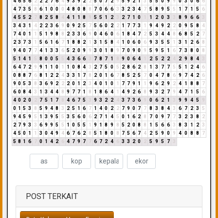
4
6
5
6
2
2
2
7
6
4
9
3
9
2
2
5
0
7
2
9
5
9
2
1
3
5
5
0
9
9
0
3
0
6
6
4
7
3
5
8
6
1
0
0
0
4
8
0
8
8
7
0
6
6
3
3
2
3
4
7
5
8
9
5
5
1
7
1
5
6
4
5
5
2
7
8
2
5
8
4
4
1
1
8
9
5
5
1
2
3
2
7
1
0
1
1
2
0
3
3
8
9
6
6
3
3
4
3
1
4
2
2
3
6
9
0
9
2
5
7
5
6
0
2
2
1
7
7
3
1
9
4
9
2
2
0
9
5
8
4
7
4
0
1
1
5
1
9
8
8
2
3
3
6
9
0
4
6
0
6
1
8
4
7
2
5
3
4
4
8
6
8
5
2
7
2
3
7
3
1
5
6
1
6
7
1
8
8
2
1
3
1
5
8
4
1
0
6
0
6
9
3
5
5
1
3
1
2
6
8
9
4
0
7
7
4
1
3
3
6
5
2
0
9
9
3
0
1
8
9
7
0
9
0
9
5
9
5
1
6
7
3
8
0
8
5
1
4
1
5
8
0
0
5
5
4
3
6
6
3
7
8
7
1
8
9
0
6
4
1
2
5
2
2
4
2
9
8
4
3
6
4
7
2
9
9
1
1
0
1
1
0
8
4
3
2
7
5
0
5
2
8
6
2
8
1
3
7
7
5
5
1
2
4
6
0
8
8
7
6
8
1
2
2
4
3
3
1
7
8
2
0
1
6
7
8
5
2
5
7
0
4
7
8
6
9
7
4
2
6
9
0
5
3
8
3
6
9
2
2
2
0
1
2
3
4
0
1
0
1
7
7
9
1
1
9
6
2
9
2
4
1
8
8
7
6
0
8
4
3
1
3
4
4
8
9
7
7
1
8
1
8
6
4
1
4
9
2
6
8
9
3
2
7
9
4
7
1
5
6
4
0
2
0
2
7
5
1
7
8
4
6
7
5
3
9
3
2
2
4
3
7
3
6
9
0
6
2
1
3
9
9
4
5
9
0
1
5
3
8
5
9
4
8
3
2
5
1
6
7
1
4
0
2
2
7
9
0
7
7
8
3
8
4
3
6
7
2
3
5
9
4
5
9
5
1
3
9
5
5
3
5
6
0
6
2
7
1
4
5
0
1
6
2
8
7
0
9
7
7
3
2
3
8
2
2
7
9
3
3
6
9
9
5
5
1
0
5
5
1
9
1
8
9
8
5
2
0
8
8
1
5
6
6
3
8
3
1
2
3
4
5
0
1
1
3
0
4
9
4
6
7
6
2
8
5
1
8
0
8
7
5
6
7
4
2
5
9
0
9
4
0
8
8
7
5
8
1
6
7
0
1
4
2
6
4
7
9
7
7
6
7
2
4
6
3
3
2
0
2
5
9
5
7
3
Clear
POST TERKAIT