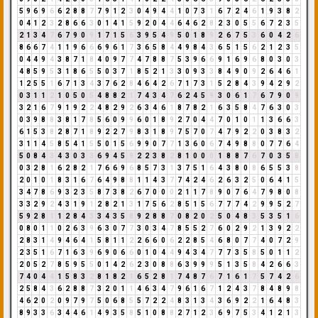
5
9
6
9
6
6
2
8
8
7
7
9
1
2
3
0
4
9
4
4
1
0
7
3
1
6
7
2
4
6
1
9
3
8
2
0
4
1
2
3
2
8
6
6
3
0
1
4
1
5
9
2
0
4
4
6
4
6
2
8
2
3
0
5
5
6
7
2
3
5
2
1
3
4
7
6
7
9
0
9
1
7
1
5
6
3
9
5
4
9
5
0
1
8
9
2
6
7
5
3
6
0
4
2
6
8
6
6
7
4
1
1
9
6
6
6
9
6
1
7
3
6
5
8
4
4
9
8
4
3
6
5
1
5
6
2
1
2
3
5
0
4
4
9
4
3
8
7
1
8
4
0
9
7
7
4
7
8
8
7
5
3
9
6
6
9
1
6
9
6
8
0
3
0
3
4
8
5
9
5
3
1
8
6
5
5
0
3
7
1
8
5
2
1
3
3
0
9
3
3
8
4
9
0
9
2
6
4
6
1
1
2
5
5
1
6
7
1
3
4
3
7
6
2
8
4
6
4
2
6
7
1
7
3
1
5
2
8
4
3
9
4
2
9
2
0
3
1
1
2
1
0
5
0
5
4
8
8
2
1
7
4
3
4
7
6
2
4
5
9
3
0
6
1
7
6
7
9
0
9
3
2
1
6
7
9
1
9
2
2
4
8
2
9
2
6
3
4
6
1
8
7
8
2
1
6
3
5
8
4
7
6
3
0
3
0
3
9
8
8
3
8
1
7
8
5
6
0
9
9
6
0
1
8
9
2
7
0
4
4
7
0
1
0
1
1
3
6
6
3
6
1
5
3
8
2
8
7
1
8
9
2
2
7
9
8
3
1
8
9
7
5
7
0
7
4
7
9
2
2
0
3
8
3
2
3
1
1
4
5
8
5
4
1
5
5
0
1
5
6
9
9
0
7
7
1
3
6
0
6
7
4
9
8
8
0
7
7
6
4
5
0
8
4
3
4
3
0
3
3
6
9
4
5
9
2
2
3
8
2
8
1
0
0
0
1
8
8
7
6
7
0
3
5
8
0
3
2
8
1
6
2
8
2
1
7
6
6
9
6
8
5
7
3
1
3
7
5
1
6
4
3
8
0
8
6
5
5
3
8
2
0
1
0
1
8
3
1
6
7
6
4
9
8
8
1
1
4
3
7
7
4
2
4
6
2
6
3
2
5
0
6
4
1
5
3
4
7
8
6
9
3
2
3
5
8
7
3
8
2
6
7
0
0
0
2
1
1
7
8
9
0
7
6
4
7
9
8
0
8
3
3
2
9
2
4
3
1
9
1
2
8
2
1
3
1
7
5
6
2
8
5
1
5
6
7
7
7
4
2
9
9
5
2
7
5
9
2
8
1
1
2
8
4
3
3
4
3
5
8
9
2
8
8
7
0
8
2
0
2
5
0
4
8
3
5
3
5
1
6
0
8
0
1
1
0
2
6
3
9
6
3
0
7
7
3
0
3
4
7
8
5
5
2
7
6
0
2
9
2
1
3
9
2
2
2
8
3
1
4
9
4
6
4
1
5
8
1
1
2
2
6
6
0
6
2
2
8
5
4
6
8
0
7
7
4
0
7
2
9
2
3
5
1
6
7
1
6
3
9
6
9
0
6
6
0
1
0
4
4
9
4
3
4
7
7
7
3
5
8
5
0
1
1
2
2
0
5
2
7
8
5
9
5
5
0
1
4
2
6
2
3
0
8
8
6
3
9
9
9
5
1
3
5
8
4
2
6
6
3
7
4
0
4
4
1
5
8
3
2
8
1
8
2
1
6
5
2
8
1
7
4
8
7
6
7
1
6
1
7
5
7
4
2
6
2
5
8
4
3
6
2
8
8
7
3
2
0
1
1
4
6
3
4
7
9
6
1
6
7
1
2
4
3
7
8
4
8
9
8
4
6
2
0
2
0
9
7
9
7
5
0
6
8
5
5
7
2
2
4
8
3
1
3
4
3
6
9
2
2
1
6
4
8
3
8
9
3
3
6
3
4
4
6
1
4
9
3
5
8
5
1
0
8
8
2
7
1
2
3
6
9
7
5
3
4
1
2
1
3