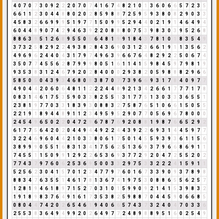
4
0
7
0
7
3
0
9
2
2
2
0
7
0
7
4
1
6
7
4
8
2
1
0
1
3
6
0
6
6
5
7
2
3
5
6
6
1
1
2
3
0
4
4
8
8
0
2
0
2
8
5
9
8
8
7
2
5
9
5
9
3
8
0
8
2
9
0
3
3
4
5
8
3
2
6
6
9
9
9
5
1
9
7
7
1
5
0
9
9
5
2
9
4
4
0
2
1
9
1
4
6
4
9
4
6
0
4
4
8
9
0
7
4
2
9
4
6
3
9
2
2
0
8
8
8
0
7
5
3
9
8
3
0
3
9
5
2
6
8
8
8
6
3
9
5
1
2
6
8
9
5
5
0
5
6
4
8
1
9
9
1
8
4
3
7
8
1
0
1
8
3
5
4
9
3
7
3
2
5
8
2
9
2
2
4
9
3
8
2
8
4
3
6
9
0
3
1
2
3
6
6
1
9
1
1
3
5
6
2
4
9
6
9
6
2
4
4
0
4
3
1
7
9
7
4
9
6
3
9
6
6
7
6
4
8
2
9
2
2
5
0
6
7
4
3
5
0
7
7
4
5
5
6
2
8
7
9
9
9
8
0
5
1
6
1
1
4
1
5
9
8
4
5
9
7
9
8
1
9
9
3
5
3
8
3
1
2
4
6
7
9
2
0
2
8
4
0
0
0
2
9
3
8
2
0
5
9
8
8
8
2
9
6
6
5
8
5
0
5
0
4
3
9
3
4
6
8
0
8
3
8
7
0
7
7
3
9
6
6
9
3
1
7
8
4
0
9
7
7
4
9
0
4
4
2
0
6
0
6
4
8
1
1
2
2
2
4
4
8
9
2
1
3
4
2
6
6
1
7
7
7
1
7
8
0
8
3
1
4
6
1
7
5
3
5
9
0
3
3
8
2
5
5
1
3
1
7
7
5
1
3
0
3
3
3
6
5
5
1
2
3
8
1
9
7
7
0
3
3
1
8
3
9
3
0
8
8
3
2
7
5
8
7
6
5
1
0
6
6
1
5
0
5
5
2
2
1
9
1
8
9
4
4
8
9
1
1
2
3
4
9
5
9
5
2
9
0
7
7
0
5
6
9
6
7
8
0
0
0
2
4
5
4
9
6
5
0
2
2
0
4
7
2
9
6
7
8
7
6
9
2
0
8
8
1
9
8
7
6
6
5
2
9
2
6
1
7
7
5
6
4
2
0
2
0
4
4
9
4
4
9
2
2
4
4
3
9
2
2
6
9
3
1
4
4
5
9
7
7
3
2
2
4
6
9
6
0
4
4
2
1
0
3
3
8
0
6
1
7
5
0
1
4
5
5
9
3
9
3
6
1
1
5
6
3
8
9
9
9
0
5
5
1
6
8
3
1
3
4
1
7
5
6
2
5
1
3
6
9
3
7
9
6
6
8
6
9
1
1
7
4
5
5
1
1
5
0
9
9
1
2
9
2
2
6
5
3
6
9
3
7
7
2
9
2
0
4
7
2
5
5
2
0
2
7
7
4
3
7
9
7
6
0
6
2
5
3
6
9
5
0
0
3
3
2
9
7
5
3
3
2
2
2
4
1
5
9
1
1
5
2
5
6
2
3
0
4
1
5
7
0
1
2
3
4
7
7
9
7
6
0
1
6
7
3
3
9
0
9
3
7
8
9
8
8
8
3
4
7
6
3
5
5
1
4
6
1
7
8
1
3
6
7
4
1
9
7
5
3
0
8
8
6
5
5
6
2
5
7
1
2
8
1
9
4
6
1
8
9
7
1
5
2
7
0
3
1
0
1
5
9
9
0
9
2
1
4
1
5
3
9
8
3
2
1
9
1
8
9
8
3
7
6
4
9
1
6
1
7
3
5
3
8
2
5
9
8
8
7
0
4
4
5
9
0
6
6
8
5
0
8
0
4
4
7
4
2
0
2
6
5
4
6
1
9
4
0
6
6
5
7
4
3
7
3
2
4
0
4
7
0
3
3
6
2
5
5
3
8
3
6
4
9
4
9
9
2
0
2
6
4
9
7
7
2
4
8
9
8
8
9
5
1
6
0
2
5
4
9