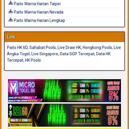
Paito Warna Harian Taipei
Paito Warna Harian Nevada
Paito Warna Harian Lengkap
Link
Paito HK 6D
,
Sahabat Pools
,
Live Draw HK
,
Hongkong Pools
,
Live
Angka Togel
,
Live Singapore
,
Data SGP Tercepat
,
Data HK
Tercepat
,
HK Pools