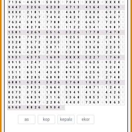
7
1
3
6
9
4
6
5
9
5
5
0
0
3
3
7
0
4
1
5
X
X
X
X
X
X
X
X
X
X
9
4
4
7
2
3
2
5
6
2
6
2
3
8
2
4
7
1
3
4
4
1
6
4
1
6
9
6
9
6
X
X
X
X
X
2
1
8
1
9
9
0
3
2
5
4
6
8
7
6
X
X
X
X
X
6
0
2
4
6
1
7
7
7
5
7
3
6
7
4
7
4
9
4
4
9
4
2
9
2
5
6
0
6
6
6
4
6
7
4
7
6
3
4
7
5
8
1
6
7
7
7
8
8
7
6
4
7
2
9
6
6
5
7
3
7
2
0
9
9
4
9
6
5
2
8
2
7
8
6
1
1
5
0
5
1
1
2
2
4
5
3
4
1
5
9
9
8
7
6
1
5
8
1
9
4
2
6
9
6
5
5
1
6
7
3
3
2
6
8
1
7
7
8
6
7
4
7
8
6
6
5
9
0
9
7
9
2
7
9
0
8
3
0
3
9
2
5
5
1
0
9
8
2
1
2
2
9
5
5
3
3
2
8
1
9
5
7
2
9
9
2
0
5
5
1
9
5
0
5
9
9
7
6
4
1
9
5
9
5
8
2
6
4
1
3
6
5
8
4
5
8
7
1
8
7
3
9
8
8
3
3
6
8
5
2
2
0
5
5
9
9
0
6
6
4
2
8
7
6
2
7
0
8
8
5
3
3
8
2
3
9
9
3
3
2
2
4
6
1
9
9
3
1
4
6
3
7
5
3
1
6
0
9
9
X
X
X
X
X
5
2
2
7
9
1
7
6
0
6
8
9
1
5
6
1
2
4
7
2
1
0
1
5
6
2
6
1
6
7
0
6
3
5
8
9
5
2
4
6
1
0
8
5
4
8
5
3
9
3
3
6
5
5
1
6
4
5
3
8
5
1
8
6
5
3
2
0
8
8
1
5
1
1
2
6
5
1
4
5
4
3
4
9
4
8
9
9
8
8
6
2
5
6
2
2
6
4
8
3
3
2
5
8
4
8
2
8
5
4
6
8
9
8
8
9
7
5
5
1
6
5
0
7
7
2
7
4
8
3
6
8
8
1
9
6
2
0
4
4
3
8
2
6
8
5
7
6
8
5
1
0
6
0
6
2
5
2
8
1
7
0
9
6
6
3
8
3
3
6
3
6
6
4
1
5
9
9
8
8
4
8
7
1
8
1
2
4
4
8
8
0
7
3
1
0
7
5
4
9
1
8
8
9
8
3
9
4
9
4
4
1
9
6
6
4
4
2
6
8
8
3
6
5
2
6
8
3
9
3
3
1
1
6
7
5
3
6
8
5
5
8
5
3
8
3
1
5
5
1
5
3
7
5
3
9
6
8
7
6
2
2
8
6
5
4
4
0
0
0
7
3
6
9
6
9
8
6
3
9
6
9
6
0
6
8
8
2
6
8
8
9
0
4
4
Clear