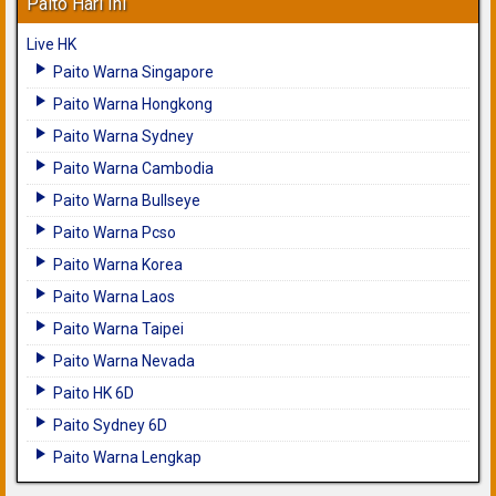
Paito Hari Ini
Live HK
Paito Warna Singapore
Paito Warna Hongkong
Paito Warna Sydney
Paito Warna Cambodia
Paito Warna Bullseye
Paito Warna Pcso
Paito Warna Korea
Paito Warna Laos
Paito Warna Taipei
Paito Warna Nevada
Paito HK 6D
Paito Sydney 6D
Paito Warna Lengkap