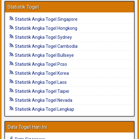
Statistik Togel
Statistik Angka Togel Singapore
Statistik Angka Togel Hongkong
Statistik Angka Togel Sydney
Statistik Angka Togel Cambodia
Statistik Angka Togel Bullseye
Statistik Angka Togel Pcso
Statistik Angka Togel Korea
Statistik Angka Togel Laos
Statistik Angka Togel Taipei
Statistik Angka Togel Nevada
Statistik Angka Togel Lengkap
Data Togel Hari Ini