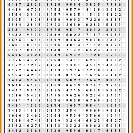
6
1
8
7
6
2
9
0
1
1
9
9
2
8
1
9
8
9
4
4
3
8
0
5
5
7
9
9
6
6
0
4
1
9
1
6
7
0
9
9
4
4
5
2
7
0
5
7
9
7
4
1
3
8
2
3
0
9
2
2
1
5
5
4
9
3
9
1
1
2
9
4
5
7
3
9
8
3
5
8
1
5
1
3
4
4
1
2
2
4
5
0
0
5
5
1
8
0
3
3
5
6
5
8
4
9
0
0
3
3
7
2
2
6
8
0
3
8
5
4
4
3
8
4
3
2
8
1
5
6
0
6
2
3
5
2
6
3
0
3
8
2
8
3
2
5
1
9
9
9
3
3
3
1
4
9
3
0
2
2
3
6
7
6
4
9
5
1
7
8
4
0
9
2
2
3
8
9
0
9
7
4
3
2
5
9
9
0
6
6
0
5
8
9
8
6
0
2
2
4
7
1
8
7
6
9
0
3
3
6
X
X
X
X
X
1
6
5
6
2
4
8
0
9
9
0
4
6
3
9
9
0
0
8
8
2
3
3
7
1
2
6
5
1
6
0
1
3
5
8
5
6
9
6
6
4
8
1
3
4
7
1
9
2
2
8
4
2
8
1
6
9
0
7
7
0
8
8
4
3
8
1
3
8
2
7
1
3
2
5
6
5
2
3
5
4
0
8
0
8
5
4
9
6
6
3
0
2
4
6
0
0
4
9
4
6
9
3
2
5
1
7
2
0
2
2
2
6
9
6
2
7
2
6
8
4
3
2
6
8
9
9
5
0
5
1
4
1
1
2
6
2
0
1
1
4
0
9
2
2
3
1
2
2
4
7
2
1
7
8
4
4
2
4
6
2
3
0
1
1
4
5
0
9
9
4
3
6
7
4
0
9
7
2
9
6
4
4
2
6
5
1
1
3
4
1
9
7
6
4
7
2
8
0
8
2
4
5
7
3
5
1
5
4
9
4
2
3
3
6
3
0
2
3
5
8
7
3
4
7
1
6
7
6
4
6
4
4
2
6
1
4
9
4
4
9
1
4
9
4
9
6
9
8
8
5
0
2
7
9
7
6
4
2
6
8
8
0
1
1
3
6
4
0
4
6
1
9
5
5
9
1
6
9
6
0
6
3
9
3
9
7
8
7
6
3
2
6
9
6
9
4
4
7
2
9
0
1
6
7
3
1
2
5
7
4
7
1
5
6
6
8
0
9
9
5
8
9
2
2
1
3
1
6
7
5
4
5
9
5
1
4
7
5
3
9
6
2
6
8
5
2
5
4
9
2
4
0
1
1
9
4
8
1
9
7
9
4
8
3
1
6
3
6
9
9
0
5
8
4
6
7
6
9
6
2
6
0
5
5
3
4
8
1
9
1
5
5
0
5
2
8
3
4
7
1
6
5
7
3
8
8
4
1
5
1
0
1
1
2
3
4
1
3
4
1
9
8
7
6
0
1
4
3
7
2
5
4
1
5
0
0
6
9
6
9
5
3
8
2
1
6
6
6
3
3
4
6
0
6
0
0
6
4
1
9
5
3
4
7
3
5
6
6
3
1
0
4
1
5
7
3
6
8
5
4
7
4
9
4
5
1
4
9
4
3
2
4
4
8
6
8
2
3
5
6
5
2
7
9
3
3
6
2
8
6
2
7
3
1
8
1
4
3
7
3
3
2
2
4
8
0
6
2
8
5
0
9
8
8
8
4
9
2
2
3
3
6
6
3
8
7
3
8
2
9
5
9
6
6
8
3
1
7
8
6
8
5
8
4