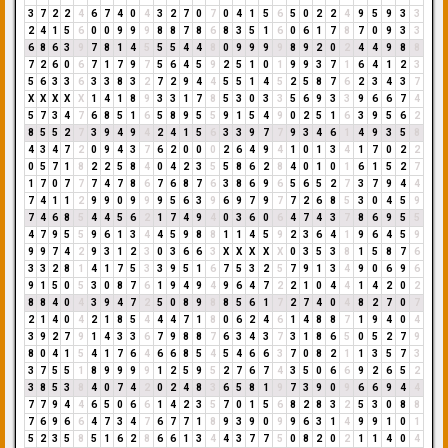
3
7
2
2
4
6
7
4
0
4
3
2
7
0
7
0
4
1
5
6
5
0
2
2
4
9
5
9
3
3
2
4
1
5
6
0
0
9
9
9
8
8
7
8
6
8
3
5
1
6
0
6
1
7
8
7
0
9
3
3
6
8
6
3
9
7
8
1
4
5
5
5
4
4
8
0
9
9
9
9
8
9
2
0
2
4
4
9
8
8
7
2
6
0
6
7
1
7
9
7
5
6
4
5
9
2
5
1
0
1
9
9
3
7
1
6
4
1
2
3
5
6
3
3
6
3
3
8
3
2
7
2
9
4
4
5
5
1
4
5
2
5
8
7
6
2
3
4
3
7
X
X
X
X
X
1
4
1
8
9
3
3
1
7
8
5
3
0
3
3
5
6
9
3
3
9
6
6
7
4
5
7
3
4
7
6
8
5
1
6
5
8
9
5
5
9
1
5
4
9
0
2
5
1
6
3
9
5
6
2
8
5
5
2
7
3
9
4
9
4
2
4
1
5
6
3
3
9
7
7
9
3
4
6
1
4
9
3
5
8
4
3
4
7
2
0
9
4
3
7
6
2
0
0
0
2
6
4
9
4
1
0
1
3
4
1
7
0
2
2
0
5
7
1
8
2
2
5
8
4
0
4
2
3
5
5
8
6
2
8
4
0
1
0
1
6
1
5
2
7
1
7
0
7
7
7
4
7
8
6
7
6
8
7
6
3
8
6
9
6
5
6
5
2
7
3
7
9
4
4
7
4
1
1
2
9
9
0
9
9
9
5
6
3
9
6
9
7
9
7
7
2
6
8
5
3
0
4
5
9
7
4
6
8
5
4
4
5
6
2
1
7
4
9
4
0
3
6
0
6
4
7
4
3
7
8
6
9
5
5
4
7
9
5
5
9
6
1
3
4
4
5
9
8
8
1
1
4
5
9
2
3
6
4
1
9
6
4
5
9
9
9
7
4
2
9
3
1
2
3
0
3
6
6
3
X
X
X
X
X
0
3
5
3
8
1
5
8
7
6
3
3
2
8
1
4
1
7
5
3
3
9
5
1
6
7
5
3
2
5
7
9
1
3
4
9
0
6
9
6
9
1
5
0
5
3
0
8
7
6
1
9
4
9
4
9
6
4
7
2
2
1
0
4
4
1
4
2
0
2
8
8
4
0
4
3
9
4
7
2
5
0
8
9
8
8
5
6
1
7
2
7
4
0
4
8
2
7
0
7
2
1
4
0
4
2
1
8
5
4
4
4
7
1
8
0
6
2
4
6
1
4
8
8
7
1
9
4
0
4
3
9
2
7
9
1
4
3
3
6
7
9
8
8
7
6
3
4
3
7
3
1
8
6
5
0
5
2
7
9
8
0
4
1
5
4
1
7
6
4
6
6
8
5
4
5
4
6
6
3
7
0
8
2
1
1
3
5
7
3
3
7
5
5
1
8
9
9
9
9
1
2
5
9
5
2
7
6
7
4
3
5
0
6
6
9
2
6
5
2
3
8
5
3
8
4
0
7
4
2
0
2
4
8
3
6
5
8
1
9
7
3
9
0
9
6
6
9
4
4
7
7
9
4
4
6
5
0
6
6
1
4
2
3
5
7
0
1
5
6
8
2
8
3
2
5
3
0
8
8
7
6
9
6
6
4
7
3
4
7
6
7
7
1
8
9
3
9
0
9
9
6
3
1
4
9
9
1
0
1
5
2
3
5
8
5
1
6
2
8
6
6
1
3
4
4
3
7
7
5
0
8
2
0
2
1
1
4
0
4