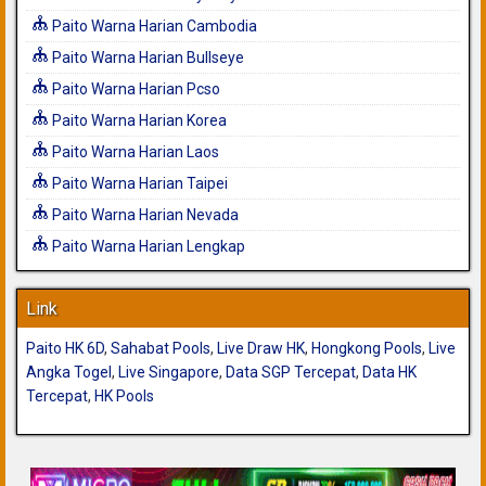
Paito Warna Harian Cambodia
Paito Warna Harian Bullseye
Paito Warna Harian Pcso
Paito Warna Harian Korea
Paito Warna Harian Laos
Paito Warna Harian Taipei
Paito Warna Harian Nevada
Paito Warna Harian Lengkap
Link
Paito HK 6D
,
Sahabat Pools
,
Live Draw HK
,
Hongkong Pools
,
Live
Angka Togel
,
Live Singapore
,
Data SGP Tercepat
,
Data HK
Tercepat
,
HK Pools