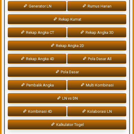
Generator LN
Rumus Harian
Rekap Kumat
Rekap Angka CT
Rekap Angka 3D
Rekap Angka 2D
Rekap Angka 4D
Pola Dasar All
Pola Dasar
Pembalik Angka
Multi Kombinasi
LN vs DN
Kombinasi 4D
Kolaborasi LN
Kalkulator Togel