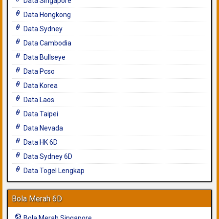
Data Singapore
Data Hongkong
Data Sydney
Data Cambodia
Data Bullseye
Data Pcso
Data Korea
Data Laos
Data Taipei
Data Nevada
Data HK 6D
Data Sydney 6D
Data Togel Lengkap
Bola Merah 6D
Bola Merah Singapore