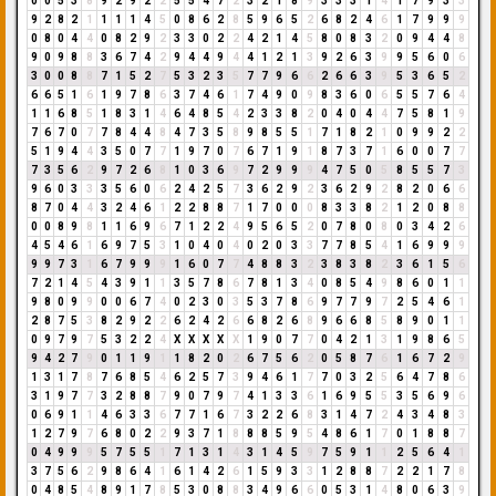
0
0
5
3
8
9
2
9
2
2
5
5
4
7
2
3
2
1
8
9
3
3
3
1
4
1
7
9
3
3
9
2
8
2
1
1
1
1
4
5
0
8
6
2
8
5
9
6
5
2
6
8
2
4
6
1
7
9
9
9
0
8
0
4
4
0
8
2
9
2
3
3
0
2
2
4
2
1
4
5
8
0
8
3
2
0
9
4
4
8
9
0
9
8
8
3
6
7
4
2
9
4
4
9
4
4
1
2
1
3
9
2
6
3
9
9
5
6
0
6
3
0
0
8
8
7
1
5
2
7
5
3
2
3
5
7
7
9
6
6
2
6
6
3
9
5
3
6
5
2
6
6
5
1
6
1
9
7
8
6
3
7
4
6
1
7
4
9
0
9
8
3
6
0
6
5
5
7
6
4
1
1
6
8
5
1
8
3
1
4
6
4
8
5
4
2
3
3
8
2
0
4
0
4
4
7
5
8
1
9
7
6
7
0
7
7
8
4
4
8
4
7
3
5
8
9
8
5
5
1
7
1
8
2
1
0
9
9
2
2
5
1
9
4
4
3
5
0
7
7
1
9
7
0
7
6
7
1
9
1
8
7
3
7
1
6
0
0
7
7
7
3
5
6
2
9
7
2
6
8
1
0
3
6
9
7
2
9
9
9
4
7
5
0
5
8
5
5
7
3
9
6
0
3
3
3
5
6
0
6
2
4
2
5
7
3
6
2
9
2
3
6
2
9
2
8
2
0
6
6
8
7
0
4
4
3
2
4
6
1
2
2
8
8
7
1
7
0
0
0
8
3
3
8
2
1
2
0
8
8
0
0
8
9
8
1
1
6
9
6
7
1
2
2
4
9
5
6
5
2
0
7
8
0
8
0
3
4
2
6
4
5
4
6
1
6
9
7
5
3
1
0
4
0
4
0
2
0
3
3
7
7
8
5
4
1
6
9
9
9
9
9
7
3
1
6
7
9
9
9
1
6
0
7
7
4
8
8
3
2
3
8
3
8
2
3
6
1
5
6
7
2
1
4
5
4
3
9
1
1
3
5
7
8
6
7
8
1
3
4
0
8
5
4
9
8
6
0
1
1
9
8
0
9
9
0
0
6
7
4
0
2
3
0
3
5
3
7
8
6
9
7
7
9
7
2
5
4
6
1
2
8
7
5
3
8
2
9
2
2
6
2
4
2
6
6
8
2
6
8
9
6
6
8
5
8
9
0
1
1
0
9
7
9
7
5
3
2
2
4
X
X
X
X
X
1
9
0
7
7
0
4
2
1
3
1
9
8
6
5
9
4
2
7
9
0
1
1
9
1
1
8
2
0
2
6
7
5
6
2
0
5
8
7
6
1
6
7
2
9
1
3
1
7
8
7
6
8
5
4
6
2
5
7
3
9
4
6
1
7
7
0
3
2
5
6
4
7
8
6
3
1
9
7
7
3
2
8
8
7
9
0
7
9
7
4
1
3
3
6
1
6
9
5
5
3
5
6
9
6
0
6
9
1
1
4
6
3
3
6
7
7
1
6
7
3
2
2
6
8
3
1
4
7
2
4
3
4
8
3
1
2
7
9
7
6
8
0
2
2
9
3
7
1
8
8
8
5
9
5
4
8
6
1
7
0
1
8
8
7
0
4
9
9
9
5
7
5
5
1
7
1
3
1
4
3
1
4
5
9
7
5
9
1
1
2
5
6
4
1
3
7
5
6
2
9
8
6
4
1
6
1
4
2
6
1
5
9
3
3
1
2
8
8
7
2
2
1
7
8
0
4
8
5
4
8
9
1
7
8
5
3
0
8
8
3
4
9
6
6
0
5
3
1
4
8
0
6
3
9