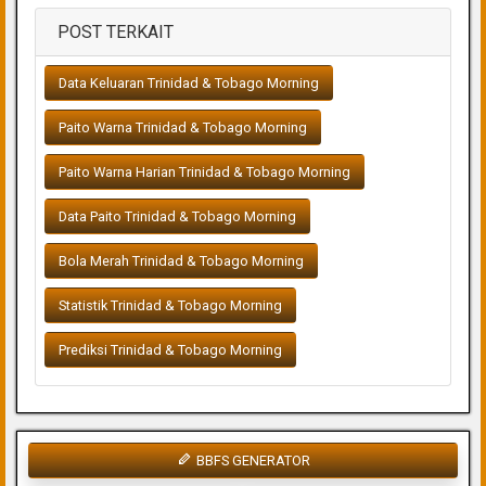
POST TERKAIT
Data Keluaran Trinidad & Tobago Morning
Paito Warna Trinidad & Tobago Morning
Paito Warna Harian Trinidad & Tobago Morning
Data Paito Trinidad & Tobago Morning
Bola Merah Trinidad & Tobago Morning
Statistik Trinidad & Tobago Morning
Prediksi Trinidad & Tobago Morning
BBFS GENERATOR