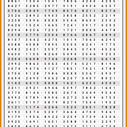
8
8
6
1
7
1
3
0
4
4
1
5
4
1
5
7
8
0
6
6
4
2
4
0
4
4
2
0
5
5
8
6
2
7
9
3
2
8
5
4
2
9
7
7
5
9
1
9
1
1
4
9
3
4
7
6
3
5
7
3
3
7
0
6
6
3
0
4
9
4
7
7
4
9
4
8
5
7
6
4
8
2
1
1
2
8
3
7
6
4
2
5
2
6
8
2
8
9
2
2
0
9
0
3
3
3
8
5
8
4
2
5
5
2
7
2
2
1
9
1
2
2
3
8
2
3
0
9
6
6
X
X
X
X
X
5
5
4
6
1
8
6
5
0
5
2
3
0
2
2
9
6
2
6
8
1
5
2
4
6
1
6
6
5
2
7
2
4
1
5
3
9
1
7
8
0
2
0
3
3
8
3
9
4
4
8
2
5
6
2
7
2
3
2
5
1
7
2
1
3
X
X
X
X
X
4
4
7
8
6
1
3
1
8
9
3
7
7
0
7
2
3
0
4
4
8
7
6
6
3
2
8
6
7
4
4
8
9
2
2
8
1
0
7
7
3
4
4
2
6
4
2
7
5
3
1
0
1
9
1
7
0
6
3
9
6
2
9
5
5
4
5
8
8
7
4
5
8
8
7
7
8
9
5
5
5
0
0
0
0
8
2
4
1
5
9
7
7
5
3
6
9
8
2
1
2
4
2
1
3
3
5
5
7
3
3
8
4
3
7
0
7
4
9
4
4
5
2
6
8
9
6
3
0
3
1
1
5
5
1
8
2
6
0
6
5
4
9
0
9
3
5
4
6
1
9
2
5
3
8
2
2
0
4
4
0
6
0
8
8
9
7
4
6
1
2
2
6
8
5
7
1
2
2
4
6
6
1
8
9
2
9
9
2
2
9
8
6
3
9
5
0
6
3
9
4
5
7
4
2
5
2
1
7
8
8
1
9
6
6
3
0
7
4
2
9
4
7
6
4
9
1
2
7
9
1
8
5
1
6
7
0
2
1
3
4
7
8
8
7
0
7
5
6
2
9
1
2
8
1
7
9
8
6
5
X
X
X
X
X
5
3
6
7
4
0
9
0
7
7
0
6
9
4
4
2
4
9
5
5
9
0
6
2
8
8
2
0
7
7
5
4
0
7
7
8
0
2
1
3
9
1
4
2
6
6
4
1
5
6
X
X
X
X
X
1
6
2
1
3
6
2
3
5
8
4
3
0
0
0
2
2
1
1
2
2
9
2
1
3
4
9
4
6
1
5
3
9
7
7
7
8
4
2
6
1
6
0
1
1
0
7
7
0
7
8
1
4
4
8
1
5
8
5
4
2
6
7
0
7
3
4
4
9
4
9
5
4
4
8
6
9
9
2
2
0
7
8
9
8
8
9
9
6
6
0
2
7
2
9
3
6
9
9
9
6
7
5
3
8
2
6
1
1
2
5
1
9
7
7
0
8
7
9
7
8
2
7
9
7
7
5
0
4
4
1
9
5
2
7
9
1
2
1
3
1
1
7
4
2
6
2
6
6
3
1
5
2
5
7
2
0
5
1
6
7
8
2
8
1
4
1
9
3
3
5
3
7
4
2
5
2
0
7
7
3
6
6
4
1
4
7
0
0
0
9
4
6
1
7
9
1
7
9
7
1
9
5
6
2
8
9
2
2
4
3
2
5
9
5
3
7
3
9
3
4
3
0
6
6
0
9
2
5
7
1
6
9
1
1
1
6
5
1
6
3
5
8
8
7
1
0
2
4
6
2
2
9
7
7
5
8
5
8
4
8
6
2
4
6
5
3
9
5
5
1
4
7
3
1
2
1
1
1
2
6
7
5
9
5