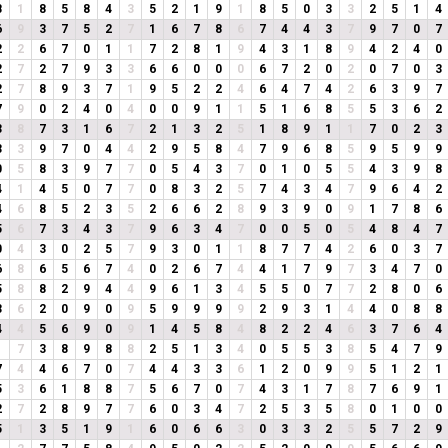
8
1
8
5
8
4
3
5
2
1
9
1
8
5
0
3
3
2
5
1
4
6
9
3
7
5
2
7
1
6
7
8
6
7
4
4
3
7
9
7
0
7
2
2
6
7
0
1
1
7
2
8
1
9
4
3
1
8
9
4
2
4
0
2
7
2
7
9
3
3
6
6
0
0
0
6
7
2
0
2
0
7
0
3
2
7
8
9
3
7
1
9
5
2
2
4
6
4
7
4
2
6
3
9
7
7
9
0
2
4
0
4
0
0
9
1
1
5
1
6
8
5
5
3
6
2
3
8
7
3
1
6
7
2
1
3
2
5
1
8
9
1
1
7
0
2
3
3
3
9
7
0
4
4
2
9
5
8
4
7
9
6
8
5
9
5
9
9
0
5
8
3
9
7
7
0
5
4
3
7
0
1
0
5
5
4
3
9
8
4
1
4
5
0
7
7
0
8
3
2
5
7
4
3
4
7
9
6
4
2
4
6
8
5
2
3
5
2
6
6
2
8
9
3
9
0
9
1
7
8
6
5
6
7
3
4
3
7
9
6
3
4
7
0
0
5
0
5
4
8
4
7
0
4
3
0
2
5
7
9
3
0
1
1
8
7
7
4
2
6
0
3
7
6
8
6
5
6
7
4
0
2
6
7
4
4
1
7
9
7
3
4
7
0
5
8
8
2
9
4
4
9
6
1
3
4
5
5
0
7
7
2
8
0
6
3
6
2
0
9
0
9
5
9
9
9
9
2
9
3
1
4
4
0
8
8
4
4
5
6
9
0
9
1
4
5
8
4
8
2
2
4
6
3
7
6
4
1
7
3
8
9
8
8
2
5
1
3
4
0
5
5
3
8
5
4
7
9
7
4
4
6
7
0
7
4
4
3
3
6
1
2
0
9
9
5
1
2
1
5
3
6
1
8
8
7
5
6
7
0
7
4
3
1
7
8
7
6
9
1
2
7
2
8
9
7
7
6
0
3
4
7
2
5
3
5
8
0
1
0
0
5
1
3
5
1
9
1
6
0
6
6
3
0
3
3
2
5
5
7
2
9