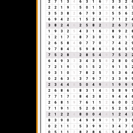
2
7
1
3
4
6
3
1
6
7
3
3
2
2
2
1
9
1
5
0
1
5
6
0
4
5
3
5
3
8
2
6
7
9
3
3
5
5
6
6
9
4
2
6
1
5
2
6
8
7
1
2
3
8
2
4
6
2
5
8
2
1
2
6
7
1
9
3
2
5
4
3
1
6
7
8
9
2
1
2
1
7
8
8
7
3
0
3
9
2
1
2
6
5
8
4
0
7
7
0
7
7
4
2
9
7
8
4
3
5
9
8
6
5
0
6
5
7
5
2
8
1
2
8
5
4
9
7
5
2
6
4
9
3
3
3
4
3
5
8
2
8
0
7
2
1
9
1
0
1
5
2
7
9
1
5
9
3
1
0
1
7
8
2
5
7
5
3
6
0
2
6
3
9
3
7
9
7
7
3
3
9
2
3
4
4
8
5
0
4
9
4
1
9
9
2
6
8
6
5
8
3
1
4
5
5
8
9
7
7
1
7
8
8
4
3
8
2
9
4
4
2
6
8
1
9
7
6
1
1
2
6
0
0
7
1
9
1
1
5
2
0
9
9
5
2
5
2
1
2
2
4
8
0
0
4
4
1
2
4
8
3
9
0
9
4
9
9
9
9
1
7
3
0
2
1
1
2
5
3
9
9
9
3
4
7
0
5
1
1
2
8
2
8
6
5
5
4
8