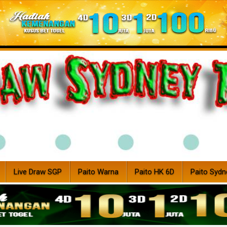
Live Draw SGP
Paito Warna
Paito HK 6D
Paito Sydn