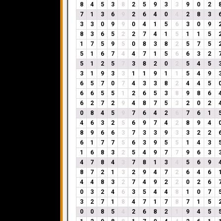
8
4
5
3
8
2
5
9
3
3
9
0
2
7
1
3
6
9
2
6
4
0
4
2
8
3
3
3
0
9
9
0
4
1
5
6
3
0
9
8
3
6
5
2
2
7
4
1
5
1
1
5
1
7
5
9
5
0
8
3
8
2
5
7
5
5
1
6
7
4
4
7
1
5
6
6
3
2
5
1
2
5
7
3
8
2
0
2
5
4
5
3
1
9
3
3
1
1
9
1
1
5
4
9
6
5
7
0
7
4
3
3
8
2
4
4
5
6
6
5
5
1
2
6
5
3
8
9
8
6
6
2
7
2
9
4
8
7
5
3
2
0
2
0
8
4
5
9
7
6
4
2
6
7
6
1
4
6
3
2
5
6
9
7
4
2
8
9
4
8
9
6
6
3
7
3
3
9
3
3
2
2
6
1
7
7
5
6
3
9
5
5
1
4
3
1
6
8
3
2
5
4
9
7
7
9
6
3
4
7
8
4
3
7
8
1
3
4
5
6
9
8
7
2
1
3
2
9
4
7
2
6
4
6
4
4
8
3
2
7
4
9
2
2
0
2
6
0
3
2
4
6
3
5
4
4
8
1
0
7
3
2
7
1
8
4
7
1
7
8
7
1
5
0
0
8
5
4
2
6
8
2
1
9
4
5