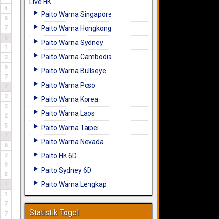
Live HK
4
Paito Warna Singapore
9
7
Paito Warna Hongkong
6
Paito Warna Sydney
1
Paito Warna Cambodia
2
6
Paito Warna Bullseye
7
Paito Warna Pcso
2
2
Paito Warna Korea
2
Paito Warna Laos
2
5
Paito Warna Taipei
7
Paito Warna Nevada
6
3
Paito HK 6D
9
Paito Sydney 6D
5
Paito Warna Lengkap
1
1
7
Statistik Togel
7