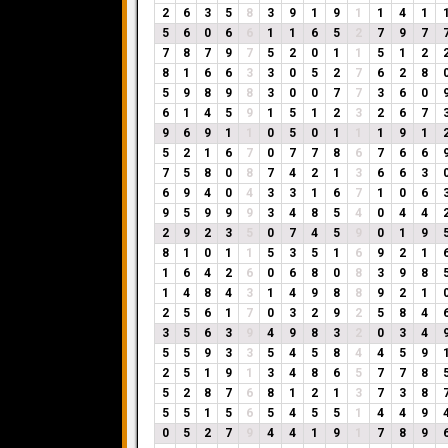
2
6
3
5
8
3
9
1
9
1
1
4
1
5
6
0
6
6
1
1
6
5
2
7
9
7
7
8
7
9
7
5
2
0
1
1
5
1
2
8
1
6
6
3
3
0
5
2
7
6
2
8
5
9
8
9
8
3
0
0
7
7
3
6
0
6
1
4
5
9
1
5
1
2
3
2
6
7
9
6
9
1
1
0
5
0
1
1
1
9
1
5
2
1
6
7
0
7
7
8
6
7
6
6
7
5
8
0
8
7
4
2
1
3
6
6
3
6
9
4
0
4
3
3
1
6
7
1
0
6
9
5
9
9
9
3
4
8
5
4
0
4
4
2
9
2
3
5
0
7
4
5
9
0
1
9
8
1
0
1
1
5
3
5
1
6
9
2
1
1
6
4
2
6
0
6
8
0
8
3
9
8
1
4
8
4
3
1
4
9
8
8
9
2
1
2
5
6
1
7
0
3
2
9
2
5
8
4
3
5
6
3
9
4
9
8
3
2
0
3
4
5
5
9
3
3
5
4
5
8
4
4
5
9
2
5
1
9
1
3
4
8
6
5
7
7
8
5
2
8
7
6
8
1
2
1
3
7
3
8
5
5
1
5
6
5
4
5
5
1
4
4
9
0
5
2
7
9
4
4
1
9
1
7
8
9