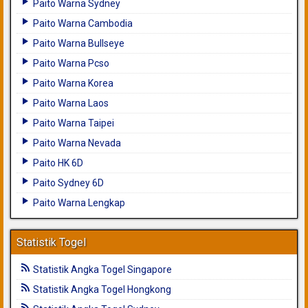
Paito Warna Sydney
Paito Warna Cambodia
Paito Warna Bullseye
Paito Warna Pcso
Paito Warna Korea
Paito Warna Laos
Paito Warna Taipei
Paito Warna Nevada
Paito HK 6D
Paito Sydney 6D
Paito Warna Lengkap
Statistik Togel
Statistik Angka Togel Singapore
Statistik Angka Togel Hongkong