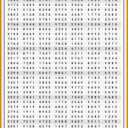
1
0
2
5
7
1
6
8
0
8
5
1
4
7
2
1
8
7
3
1
9
5
2
4
6
7
8
5
3
8
1
2
7
4
2
4
7
7
3
1
5
4
0
9
9
8
9
3
3
6
8
0
0
5
5
9
4
5
6
2
6
7
2
5
7
7
6
5
8
4
7
1
4
7
2
0
1
5
6
2
8
2
9
8
8
2
7
7
9
7
5
1
8
0
8
8
6
5
9
5
0
5
3
8
2
0
8
0
3
3
5
1
6
8
5
3
6
7
6
4
5
9
6
6
3
2
4
6
7
4
1
7
7
4
2
3
6
8
5
4
1
6
1
9
1
4
0
6
3
9
9
7
8
1
9
8
0
2
5
7
4
2
5
8
4
9
2
5
5
1
2
0
0
9
9
9
7
6
6
3
3
0
4
6
1
8
1
7
1
8
9
7
2
0
2
5
3
6
0
6
1
0
2
6
8
8
4
1
0
1
9
7
6
9
6
8
9
0
9
9
8
4
0
6
6
2
2
0
2
2
4
8
5
9
5
3
1
1
7
8
3
0
9
8
8
0
1
0
0
0
8
6
6
9
6
0
1
1
0
1
6
9
1
3
4
3
5
3
9
3
8
9
9
5
5
5
7
1
0
1
7
0
4
1
5
8
7
7
3
1
9
9
7
0
7
2
3
2
3
5
6
1
7
6
4
0
2
6
3
9
3
8
5
3
8
3
7
6
4
1
7
7
3
3
6
2
1
0
5
5
7
8
2
8
1
1
9
0
3
3
7
3
9
7
7
2
9
7
7
5
3
2
9
0
9
2
9
2
2
4
7
0
8
3
2
0
2
3
6
9
6
7
1
3
4
1
9
9
2
2
2
8
9
2
2
8
2
0
9
9
8
7
1
9
1
7
4
4
7
2
0
7
2
2
4
5
2
1
1
2
9
2
9
0
9
7
5
1
9
1
0
3
1
7
8
6
9
1
8
9
9
3
0
0
0
8
6
2
0
2
5
7
6
7
4
9
9
6
1
7
8
2
4
4
8
1
8
0
6
6
7
2
8
3
2
1
7
4
4
8
0
7
9
9
9
8
0
4
6
1
8
3
5
1
6
9
8
8
9
8
8
0
8
5
4
9
4
4
0
4
1
6
6
2
8
6
1
5
6
2
5
9
4
5
9
0
6
8
9
8
0
7
4
4
8
3
2
9
4
4
7
5
1
3
4
5
0
4
7
2
8
8
6
1
7
7
6
2
3
5
2
4
1
1
2
0
3
1
0
1
8
0
6
8
5
6
6
7
9
7
4
6
2
3
5
1
6
6
1
7
1
5
1
5
6
7
1
8
3
2
3
7
0
6
6
7
4
5
7
3
5
9
7
1
8
3
8
0
0
0
8
0
6
6
3
9
8
4
9
4
2
7
5
1
6
0
5
8
7
6
5
3
6
8
5
3
8
7
3
1
2
0
4
5
9
5
5
0
8
8
9
7
7
2
9
0
6
0
0
0
3
2
8
6
5
6
3
4
3
7
2
9
8
1
9
6
0
0
2
2
1
9
3
0
3
1
8
4
6
1
3
3
8
5
4
3
6
3
3
6
2
0
3
2
5
1
8
4
1
5
5
7
1
2
3
6
3
7
6
4
7
2
4
0
4
7
8
8
3
2
9
6
8
3
2
6
3
8
9
8
9
7
6
4
1
4
8
8
5
4
1
7
7
0
7
3
5
6
3
9
9
7
6
9
6
5
2
4
1
5
7
9
7
9
7
9
0
1
9
1
8
4
6
0
6
6
8
3
2
5
9
7
4
7
2
8
8
0
7
7
4
6
1
3
4
2
7
9
3
3
1
9
1
1
2
8
9
0
3
3
7
6
0
2
2
2
9
6
6
3
4
2
1
5
6
0
0
1
5
6
5
2
0
6
6
9
6
6
5
2
0
1
6
1
7
3
5
0
2
2
0
5
3
4
7
3
6
8
5
4
1
2
0
5
5
5
1
5
9
5
7
5
1
9
1
3
7
2
2
4
5
4
8
8
7
3
6
0
7
7
3
3
1
1
2
3
5
7
8
6
6
0
5
1
6
9
1
0
8
8
6
5
7
0
7
1
4
4
7
2
8
3
3
2
5
6
8
6
7
4
4
3
5
5
1