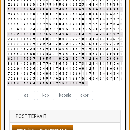
2
5
8
5
4
8
9
3
5
8
2
0
7
8
6
8
8
6
9
6
6
6
2
3
5
4
1
4
4
8
4
0
3
0
3
1
7
6
5
2
6
4
6
4
1
8
8
6
9
6
2
4
5
1
6
8
8
6
2
8
5
3
6
0
6
2
0
9
9
9
2
8
9
0
9
3
5
3
0
3
7
9
8
4
3
3
0
2
9
2
4
3
6
4
1
8
3
0
8
8
5
6
6
1
7
7
1
6
8
5
7
8
8
6
5
3
1
1
1
2
5
3
6
0
6
4
3
3
0
3
3
9
2
4
6
9
7
9
7
7
9
0
9
1
1
7
0
0
0
0
9
7
2
5
7
0
0
4
0
4
7
7
0
8
8
2
6
9
2
2
4
2
8
4
3
5
8
5
4
9
9
5
7
4
2
9
3
0
7
7
7
0
9
6
6
3
7
0
7
7
5
5
0
2
2
8
9
9
7
7
9
8
7
2
9
3
3
1
8
9
8
7
6
5
2
5
4
9
4
4
6
7
8
4
3
2
6
4
2
6
4
1
9
2
2
7
2
3
1
4
3
4
0
9
9
3
8
0
1
1
1
0
8
3
2
7
7
1
0
1
4
1
4
8
3
1
4
5
7
3
0
8
3
3
6
0
6
3
9
3
2
2
7
3
1
3
0
6
2
8
5
5
9
5
5
6
4
0
2
2
9
3
2
2
4
1
0
6
1
7
3
2
2
4
6
4
3
9
4
4
5
3
0
4
4
1
5
7
9
7
9
4
5
3
8
3
7
1
3
4
1
6
4
8
3
4
3
6
8
5
9
3
4
3
7
7
9
7
4
2
3
2
9
0
9
4
6
3
9
3
7
0
9
0
9
6
2
1
1
2
7
9
9
7
7
5
0
5
5
1
1
8
2
2
4
5
7
1
7
8
2
1
6
7
4
2
8
0
0
0
3
6
1
8
9
0
0
6
5
2
5
7
7
0
7
5
6
4
9
4
1
0
7
3
1
2
5
4
8
3
4
5
2
6
8
0
2
2
6
8
4
0
0
6
6
3
4
4
4
8
7
4
1
4
5
0
7
6
8
5
2
7
1
4
5
1
6
6
8
5
7
2
0
9
9
0
6
7
4
2
3
4
8
6
5
3
6
3
5
8
6
6
0
1
1
7
7
1
5
6
1
4
3
4
7
7
2
8
9
8
2
3
3
3
6
3
0
9
7
7
6
2
2
1
3
5
9
1
5
6
4
0
4
6
1
0
7
1
1
2
9
5
6
4
1
4
0
9
4
4
9
5
5
4
9
2
1
5
3
8
6
5
2
9
2
Clear
POST TERKAIT
Data Keluaran Toto Macau 00:01