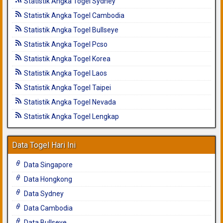
Statistik Angka Togel Sydney
Statistik Angka Togel Cambodia
Statistik Angka Togel Bullseye
Statistik Angka Togel Pcso
Statistik Angka Togel Korea
Statistik Angka Togel Laos
Statistik Angka Togel Taipei
Statistik Angka Togel Nevada
Statistik Angka Togel Lengkap
Data Togel Hari Ini
Data Singapore
Data Hongkong
Data Sydney
Data Cambodia
Data Bullseye