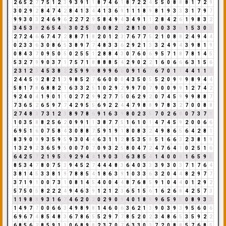
2
6
5
2
7
7
5
1
2
3
9
3
9
1
1
8
7
4
6
1
8
7
2
2
4
5
5
0
8
8
8
1
7
2
9
3
0
2
9
2
8
4
7
4
2
8
4
1
3
4
4
1
3
6
9
1
1
1
8
9
8
1
9
3
3
3
1
7
9
7
9
9
3
0
3
2
4
6
9
6
2
2
7
2
9
5
8
4
9
4
3
4
9
1
1
2
8
4
2
6
1
9
8
3
2
3
4
5
3
8
2
6
5
4
9
3
0
2
5
7
0
0
8
2
1
2
8
1
0
1
0
0
3
3
6
1
5
3
0
3
2
7
2
4
6
6
7
4
7
2
8
8
7
1
8
2
0
1
2
3
7
6
7
7
5
2
1
0
8
8
2
4
9
4
4
0
2
3
3
6
3
0
8
6
5
3
8
9
7
7
4
8
3
3
6
2
9
2
1
3
3
2
4
9
4
3
9
8
1
9
0
8
4
3
7
0
9
5
0
5
0
2
5
5
1
2
8
8
4
3
0
7
6
0
6
9
5
7
1
8
7
8
1
4
5
5
3
2
7
9
9
0
3
7
1
7
5
7
1
8
8
8
8
5
4
2
9
0
2
2
1
6
0
6
6
6
3
1
5
6
2
3
1
2
3
4
5
3
8
2
2
5
9
9
9
8
9
9
6
6
0
9
1
6
7
6
7
0
1
1
4
4
1
1
2
2
4
4
5
9
2
8
2
1
3
9
8
5
2
7
6
6
0
0
0
4
3
5
0
5
5
2
0
9
9
9
8
9
4
4
5
8
1
7
8
6
8
8
2
1
6
3
3
2
5
1
0
2
9
2
9
9
7
0
7
9
0
0
9
9
1
2
7
4
2
9
2
4
0
4
1
9
0
1
1
0
2
7
2
9
9
2
7
7
5
0
6
2
9
2
0
7
4
5
9
9
9
8
8
7
7
3
6
5
2
6
5
9
7
7
4
2
9
5
5
6
9
2
2
4
4
7
9
8
8
9
7
8
3
2
7
0
0
8
8
2
7
4
8
3
7
3
1
2
3
8
9
7
8
6
9
1
6
3
9
8
0
2
3
5
7
0
2
6
8
0
7
3
7
1
1
0
3
5
8
8
2
5
6
2
0
9
9
1
1
3
8
7
7
5
1
6
1
0
1
4
7
4
5
9
2
0
0
6
6
6
9
5
1
6
0
7
5
8
4
3
0
8
8
7
5
9
1
9
1
8
0
8
3
2
4
9
8
6
5
6
4
2
8
1
8
3
9
0
9
9
3
5
9
5
9
3
0
4
4
6
3
1
1
2
8
5
3
5
8
5
1
6
6
3
2
3
8
1
9
1
3
2
9
2
3
6
5
9
5
0
0
7
0
7
0
9
3
2
5
8
0
4
7
2
4
7
6
4
1
0
2
5
1
6
6
4
2
5
7
2
1
9
5
5
9
2
9
4
4
1
9
0
3
3
6
3
8
5
4
1
4
0
0
0
1
6
5
9
5
8
5
3
4
7
8
0
7
5
3
9
4
5
2
7
4
4
4
8
3
6
4
0
3
3
3
9
3
0
3
7
1
7
6
4
3
8
1
4
5
3
3
8
1
9
7
8
8
5
4
1
8
6
3
9
1
0
3
3
6
3
2
0
4
4
8
2
9
7
7
3
7
1
9
1
0
0
7
3
1
0
8
1
4
5
4
0
0
4
4
8
7
6
8
5
9
1
0
4
4
0
1
2
9
2
5
7
5
0
5
8
2
2
2
4
9
4
6
3
9
1
2
1
2
3
6
5
1
5
6
1
6
2
6
8
4
2
5
7
3
1
1
9
8
8
9
3
1
6
7
4
6
2
0
2
0
2
9
0
9
4
0
1
8
9
9
6
5
9
5
0
8
9
3
3
1
4
9
7
7
0
0
6
6
3
4
9
8
9
8
1
4
6
0
6
3
6
2
1
3
9
0
3
9
3
9
5
6
0
6
6
9
6
7
4
8
5
4
8
3
6
7
8
6
5
5
2
9
7
7
8
5
2
0
2
3
4
8
6
5
3
5
9
2
2
6
8
5
6
2
8
5
9
1
1
0
6
8
9
8
2
3
7
0
7
6
3
3
0
3
7
2
0
8
8
5
7
6
8
5