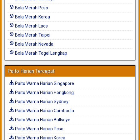
Bola Merah Pcso
Bola Merah Korea
Bola Merah Laos
Bola Merah Taipei
Bola Merah Nevada
Bola Merah Togel Lengkap
Paito Harian Tercepat
Paito Warna Harian Singapore
Paito Warna Harian Hongkong
Paito Warna Harian Sydney
Paito Warna Harian Cambodia
Paito Warna Harian Bullseye
Paito Warna Harian Pcso
Paito Warna Harian Korea