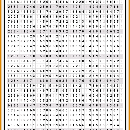
1
6
6
6
3
4
1
8
4
3
8
2
6
1
7
5
4
1
6
7
1
2
2
8
1
9
1
3
9
3
6
8
1
1
2
2
8
3
9
3
8
7
4
6
1
2
5
0
4
4
7
0
0
4
4
4
0
5
1
6
4
7
4
5
9
9
7
1
8
9
5
2
5
2
7
9
5
9
3
3
5
1
7
9
7
2
0
4
7
2
6
8
6
4
1
3
3
9
5
5
6
4
7
7
5
2
0
2
5
7
5
6
6
1
7
8
6
6
8
5
8
0
2
6
8
0
2
1
1
2
8
4
0
9
9
6
8
4
8
3
7
6
6
8
5
3
1
6
1
7
4
5
9
4
4
7
2
8
2
1
5
2
1
3
4
8
3
7
4
2
5
5
2
5
7
0
1
3
0
3
2
7
5
6
2
5
6
7
0
7
8
7
7
5
3
4
4
3
9
3
0
3
9
6
6
7
8
3
1
4
2
5
7
4
2
1
3
4
0
4
5
7
1
7
8
0
3
9
2
2
1
1
7
0
7
4
7
9
8
8
0
6
3
2
5
8
1
9
7
7
5
4
2
9
2
6
1
6
8
5
2
1
2
1
3
8
8
0
7
7
0
1
4
2
6
9
9
7
4
2
0
4
6
7
4
2
7
1
5
6
6
3
3
3
6
2
6
3
9
3
9
3
0
4
4
7
8
9
5
5
6
5
2
3
5
1
7
4
7
2
7
9
4
2
6
4
6
9
6
6
0
5
8
1
9
3
3
3
4
7
4
2
7
2
9
9
3
2
6
8
0
7
7
5
3
5
1
0
3
3
6
2
6
0
6
4
3
7
0
7
6
9
9
2
2
0
0
6
8
5
5
6
1
7
8
1
2
5
8
4
7
5
5
0
5
6
3
8
8
7
5
0
8
0
8
0
8
1
3
4
5
1
9
5
5
7
8
9
0
9
0
8
0
1
1
3
4
3
2
5
5
1
3
4
7
7
4
2
4
6
2
9
8
0
8
5
5
1
0
1
8
9
7
2
9
9
2
7
6
4
3
5
5
1
6
9
1
2
0
2
3
2
7
4
2
7
2
1
1
2
0
3
0
6
6
0
0
8
0
8
3
5
7
6
4
7
7
7
5
3
6
8
9
9
9
1
5
7
8
6
7
7
3
9
3
2
7
1
8
9
8
4
5
5
1
9
3
3
1
4
6
3
4
3
7
9
0
9
5
5
9
3
9
3
3
0
0
8
8
7
2
6
9
8
8
6
8
9
4
4
9
2
8
4
3
3
1
7
1
8
6
3
8
2
1
6
8
3
3
6
5
1
7
6
4
4
7
5
6
2
9
9
0
7
7
5
1
5
1
6
9
0
5
9
5
7
0
1
5
6
9
3
2
3
5
1
4
2
1
3
7
3
0
6
6
7
4
3
3
6
8
9
1
4
5
1
8
8
8
7
4
0
7
4
2
5
1
0
5
5
3
5
3
1
4
7
0
6
8
5
9
8
5
8
4
2
3
3
6
9
6
8
6
9
6
8
1
5
0
5
1
7
3
7
1
3
0
1
0
1
6
2
4
3
7
6
2
8
5
4
5
9
4
1
5
4
0
4
3
7
0
5
2
3
5
1
4
3
2
5
3
9
8
6
5
7
6
8
5
4
9
3
8
2
1
6
8
6
0
6
9
8
4
7
2
0
7
3
0
3
7
2
1
1
2
6
0
7
8
6
4
4
8
3
2
7
3
0
9
9
3
7
5
4
9
9
1
6
9
6
3
7
8
5
4
3
6
6
3
9
7
9
5
7
3
2
7
9
0
9
8
7
6
1
7
0
0
1
4
5
5
9
1
3
4
1
4
6
7
4
4
9
7
9
7
8
3
1
2
3
5
3
3
8
2
1
5
5
1
6
9
8
3
8
2
5
7
9
9
9
0
2
5
4
9
8
9
1
3
4
5
4
9
9
9
3
7
2
9
2
4
6
6
8
5
4
3
5
6
2
1
1
3
1
4
6
8
2
9
2
9
6
3
1
4
1
6
6
6
3
8
4
5
0
5
6
2
2
4
6