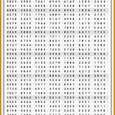
9
8
3
3
6
4
9
8
5
4
7
6
6
1
7
8
9
4
9
4
6
1
6
9
6
1
5
8
0
8
2
6
4
4
8
6
9
4
1
5
9
9
1
6
7
6
0
0
8
8
2
7
6
2
8
5
5
9
8
8
8
7
0
7
7
1
5
9
9
9
6
3
8
0
8
2
6
5
6
2
7
3
0
0
0
0
4
2
4
6
8
9
5
5
1
1
8
3
6
9
9
5
3
1
4
6
5
7
8
6
7
7
5
3
8
1
7
9
3
3
2
8
8
9
8
8
1
4
8
3
0
9
7
6
4
2
7
6
1
7
6
7
2
8
1
5
2
0
7
7
4
2
2
1
3
0
1
2
7
9
4
9
0
8
8
0
1
1
5
6
9
8
3
9
3
0
3
7
9
7
4
5
1
0
1
1
9
6
6
3
7
3
0
7
7
6
7
5
5
1
1
6
1
0
1
3
9
8
9
8
5
9
0
2
2
8
2
2
8
1
3
0
4
9
4
1
3
2
3
5
7
8
9
3
3
1
6
7
7
5
5
4
6
7
4
2
0
6
9
6
3
8
8
0
8
6
9
5
4
9
4
0
9
9
9
8
5
7
9
7
6
4
7
1
8
7
7
3
5
8
8
0
5
6
2
4
1
4
7
2
8
1
0
0
0
7
3
1
1
2
5
2
0
2
2
6
5
8
2
1
4
0
4
7
2
9
0
2
9
2
0
7
3
9
3
3
3
5
0
5
8
6
3
1
4
6
4
1
3
4
7
8
1
4
5
8
2
3
0
3
0
7
2
7
9
9
5
4
4
8
3
9
5
2
7
8
9
1
8
9
1
5
5
0
5
8
8
1
5
6
9
2
8
0
8
6
7
6
0
6
9
0
2
2
4
4
9
8
9
8
7
0
5
5
1
5
7
4
8
3
8
6
1
3
4
9
5
1
1
2
0
9
3
6
9
9
0
7
9
7
5
2
2
4
6
3
9
4
4
8
5
1
2
5
7
4
2
4
3
7
8
1
8
0
8
9
9
6
5
2
6
9
2
0
2
6
4
5
9
5
8
7
5
8
4
1
1
0
9
9
4
4
7
5
3
9
0
2
6
8
9
3
8
3
2
3
6
4
3
7
0
1
4
2
6
3
3
7
8
6
1
8
8
6
5
2
3
6
2
8
1
7
0
1
1
8
5
6
1
7
6
8
6
8
5
1
2
2
4
6
9
0
3
9
3
4
5
9
5
5
7
1
3
5
8
7
8
9
1
1
1
1
5
4
9
0
8
4
9
4
2
7
2
9
2
5
6
5
4
9
8
3
0
5
5
4
2
1
2
3
5
8
1
6
7
6
0
2
0
2
1
4
7
1
8
6
9
1
5
6
8
8
9
0
9
1
3
3
8
2
5
0
4
8
3
2
8
9
2
2
5
5
1
4
5
0
2
1
3
4
0
7
0
8
8
9
0
2
4
6
2
8
7
4
2
2
2
0
2
2
3
3
2
9
2
6
3
8
0
8
0
7
8
4
3
1
9
7
7
5
9
3
0
2
2
8
9
8
7
6
6
3
3
2
5
4
6
1
6
7
7
7
2
4
6
7
6
8
0
8
6
9
1
1
2
4
7
4
0
4
2
9
6
0
6
8
2
5
5
1
1
6
1
4
5
7
6
5
7
3
8
9
1
0
1
1
4
8
4
3
3
6
3
9
3
9
8
3
3
6
6
2
7
7
5
3
2
8
9
8
1
0
1
9
1
4
4
6
2
8
3
1
1
8
9
5
0
1
4
5
7
3
0
9
9
6
6
1
3
4
8
9
5
7
3
0
3
0
5
5
6
2
6
6
3
9
8
5
2
7
1
4
7
7
5
4
2
0
1
1
2
0
5
1
6
4
1
8
9
8
0
5
8
4
3
3
9
2
5
7
7
7
8
1
9
4
4
5
3
8
4
2
3
0
3
9
4
1
3
4
6
3
1
1
2
8
7
9
8
8
4
0
3
4
7
8
0
0
2
2
7
7
1
4
5
3
6
5
5
1
5
3
3
0
3
5
4
9
8
8