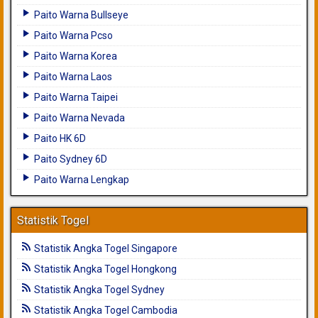
Paito Warna Bullseye
Paito Warna Pcso
Paito Warna Korea
Paito Warna Laos
Paito Warna Taipei
Paito Warna Nevada
Paito HK 6D
Paito Sydney 6D
Paito Warna Lengkap
Statistik Togel
Statistik Angka Togel Singapore
Statistik Angka Togel Hongkong
Statistik Angka Togel Sydney
Statistik Angka Togel Cambodia