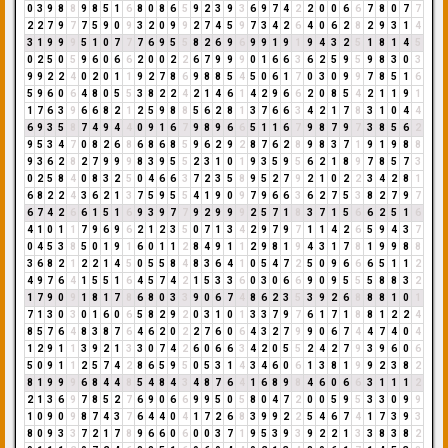
0
3
9
8
8
9
8
5
1
6
8
0
8
6
5
9
2
3
9
3
6
9
7
4
2
2
0
0
6
6
7
8
0
7
7
2
2
7
9
7
7
5
9
0
9
3
2
0
9
9
2
7
4
5
9
7
3
4
2
6
4
0
6
2
8
2
9
3
1
4
3
1
9
9
9
5
1
0
7
7
7
6
9
5
5
8
2
6
9
6
9
9
1
9
1
9
4
3
2
5
1
8
1
4
5
0
2
5
0
5
9
6
0
6
6
2
0
0
2
2
6
7
9
9
9
0
1
6
6
3
6
2
5
9
5
9
8
3
0
3
9
9
2
2
4
0
2
0
1
1
9
2
7
8
6
9
8
8
5
4
5
0
6
1
7
0
3
0
9
9
7
8
5
1
6
5
9
6
0
6
4
8
0
5
5
3
8
2
2
4
2
1
4
6
1
4
2
9
6
6
2
0
8
5
4
2
1
1
9
1
1
7
6
3
9
6
6
8
2
1
2
5
9
8
8
5
6
2
8
1
3
7
6
6
3
4
2
1
7
8
3
1
0
4
4
6
9
3
5
8
7
4
9
4
4
0
9
1
6
7
9
8
9
6
6
5
1
1
6
7
9
8
7
9
7
3
8
5
6
2
9
5
3
4
7
0
8
2
6
8
6
8
6
8
5
9
6
2
9
2
8
7
6
2
8
9
8
3
7
1
9
1
9
8
8
9
3
6
2
8
2
7
9
9
9
8
3
9
5
5
2
3
1
0
1
9
3
5
9
5
6
2
1
8
9
7
8
5
7
3
0
2
5
8
4
0
8
3
2
5
0
4
6
6
3
7
2
3
5
8
9
5
2
7
9
2
1
0
2
2
3
4
2
8
1
6
8
2
2
4
3
6
2
1
3
7
5
9
5
5
4
1
9
0
9
7
9
6
6
3
6
2
7
5
3
8
2
7
9
7
6
7
4
2
6
6
1
5
1
6
9
3
9
7
7
9
2
9
9
9
2
5
7
1
8
3
7
1
5
6
6
2
5
1
6
4
1
0
1
1
7
9
6
9
6
2
1
2
3
5
0
7
1
3
4
2
9
7
9
7
1
1
4
2
6
5
9
4
3
7
0
4
5
3
8
5
0
1
9
1
6
0
1
1
2
8
4
9
1
1
2
9
8
1
9
4
3
1
7
8
1
9
9
8
8
3
6
8
2
1
2
2
1
4
5
0
5
5
8
4
8
3
6
4
1
0
5
4
7
2
5
0
9
6
6
6
5
1
1
2
4
9
7
6
4
1
5
5
1
6
4
5
7
4
2
1
5
3
3
6
0
3
0
6
6
9
0
9
5
5
5
8
8
3
2
1
7
9
0
9
1
8
1
7
8
6
8
0
3
3
9
0
6
7
4
8
6
2
3
5
3
9
2
6
8
8
8
1
0
1
7
1
3
0
3
0
1
6
0
6
5
8
2
9
2
0
3
1
0
1
3
3
7
9
7
6
1
7
1
8
8
1
2
2
4
8
5
7
6
4
8
3
8
7
6
4
6
2
0
2
2
7
6
0
6
4
3
2
7
9
9
0
6
7
4
4
7
4
0
4
1
2
9
1
1
3
9
2
1
3
3
0
7
4
2
6
0
6
6
3
4
2
0
5
5
2
4
2
7
9
3
9
6
0
6
5
0
9
1
1
2
5
7
4
2
8
6
5
9
5
0
5
3
1
4
3
4
6
0
6
1
3
8
1
9
9
2
3
8
2
8
1
9
9
9
6
8
4
4
8
5
4
8
4
3
4
8
7
6
4
1
6
8
9
8
4
6
0
6
6
3
1
1
1
2
2
1
3
6
9
7
8
5
2
7
6
9
0
6
6
9
9
5
0
5
8
0
4
7
2
0
0
5
9
5
3
3
0
9
9
1
0
9
0
9
8
7
4
3
7
6
4
4
0
4
1
7
2
6
8
3
9
9
2
2
5
4
6
7
4
1
7
3
9
3
8
0
9
3
3
7
2
1
7
8
9
6
6
0
6
0
0
3
7
1
9
5
3
9
3
9
2
2
1
3
3
8
3
8
2