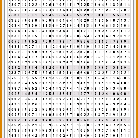
2
8
0
7
7
3
7
2
2
4
2
7
6
1
7
0
5
1
5
6
7
7
2
5
7
3
0
4
3
7
3
0
5
1
6
4
5
7
5
3
8
7
3
3
6
1
0
4
0
4
4
6
8
8
7
5
8
2
0
2
8
7
1
2
3
7
5
7
0
7
2
6
8
1
9
1
6
0
1
1
5
6
4
5
9
6
6
3
3
6
5
5
2
9
2
6
0
0
9
9
5
6
6
7
4
6
3
2
5
7
0
0
9
8
8
5
7
0
8
8
0
1
6
4
1
1
0
2
0
2
4
2
3
6
9
8
7
4
3
7
2
0
3
4
7
7
3
9
0
9
4
3
3
6
9
2
7
2
9
2
4
4
3
3
6
3
7
6
6
3
3
0
7
8
6
9
0
7
6
4
8
2
6
1
7
3
6
4
5
9
3
6
8
1
9
8
1
0
1
1
5
0
2
5
7
2
5
1
1
2
9
8
3
9
3
5
8
0
5
5
1
0
8
9
8
0
7
8
3
2
8
6
6
4
1
2
9
8
4
3
9
7
0
2
2
6
0
7
3
1
9
9
6
2
8
7
7
8
4
3
9
8
1
1
2
9
5
5
6
2
0
4
5
3
8
7
8
9
9
9
4
6
3
3
6
7
2
7
1
8
1
8
1
2
3
6
6
9
5
5
8
4
1
0
1
9
3
3
7
1
4
0
1
8
9
1
9
2
9
2
7
9
4
0
4
0
8
7
2
9
5
1
9
2
2
2
5
7
0
7
5
1
7
5
3
8
4
8
7
6
7
1
0
4
4
4
1
9
7
7
0
2
6
9
6
3
6
4
0
4
6
0
2
0
2
6
6
1
3
4
1
2
8
7
6
6
3
7
1
8
2
3
4
2
6
1
8
1
2
3
8
2
0
2
2
9
4
8
6
5
0
7
3
8
2
4
7
8
7
6
6
2
9
2
2
5
9
1
4
5
6
9
2
6
8
9
9
4
1
5
1
9
9
5
5
0
3
8
5
4
3
9
2
9
2
2
3
3
7
1
3
6
7
5
3
2
9
6
7
4
5
0
4
0
4
6
6
4
8
3
2
3
2
5
7
2
0
7
2
9
5
7
5
5
1
7
6
6
5
2
7
4
2
3
5
6
7
8
7
6
8
9
3
7
1
1
6
4
8
3
1
4
6
0
6
0
5
0
7
7
4
1
6
5
2
9
9
1
9
1
6
2
7
5
3
9
4
1
2
3
3
9
9
3
3
9
4
1
8
9
3
9
8
7
6
6
5
6
2
8
9
2
4
4
8
3
7
9
4
4
1
7
7
8
6
8
1
3
6
9
3
4
5
8
4
4
0
4
5
9
4
5
3
4
7
1
2
5
8
4
8
3
6
5
2
1
4
7
7
5
7
4
2
4
6
0
6
0
8
8
9
8
8
7
6
4
5
5
4
9
4
4
2
6
8
9
7
6
0
6
5
2
3
7
1
4
2
9
8
8
4
2
6
4
1
2
4
9
3
3
5
8
2
6
8
1
0
2
9
2
9
5
1
8
9
9
3
9
2
2
3
9
3
4
7
9
2
0
4
4
0
0
8
9
8
9
2
3
2
5
5
5
8
0
8
8
0
0
5
5
1
4
5
6
2
8
9
3
8
2
8
5
9
9
9
9
0
7
5
3
5
0
7
1
8
9
6
0
8
8
0
3
2
7
9
8
0
2
2
4
3
3
7
7
5
9
1
8
2
1
8
0
0
7
7
0
7
8
3
2
0
2
8
6
5
0
5
8
8
7
8
6
6
2
8
2
4
3
4
7
3
8
1
1
2
5
3
5
2
7
3
5
2
2
4
1
5
9
6
6
2
6
7
7
5
1
6
9
8
8
5
9
9
4
4
7
2
8
5
4
6
4
3
8
2
5
9
8
7
6
5
8
3
1
4
1
8
9
7
7
1
0
5
5
1
9
3
3
7
1
6
1
1
1
2
4
6
3
1
4
0
9
4
2
6
5
5
1
4
5
0
2
9
5
5
1
3
4
0
4
0
2
0
7
7
0
3
4
1
5