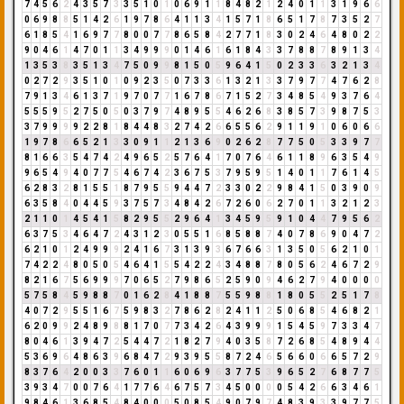
7
4
5
6
2
4
3
5
7
3
3
5
1
0
1
0
6
9
1
1
8
4
8
2
1
2
4
0
1
1
3
1
9
6
6
0
6
9
8
8
5
1
4
2
6
1
9
7
8
6
4
1
1
3
4
1
5
7
1
8
6
5
1
7
8
7
3
5
2
7
6
1
8
5
4
1
6
9
7
7
8
0
0
7
7
8
6
5
8
4
2
7
7
1
8
3
0
2
4
6
4
8
0
2
2
9
0
4
6
1
4
7
0
1
1
3
4
9
9
9
0
1
4
6
1
6
1
8
4
3
3
7
8
8
7
8
9
1
3
4
1
3
5
3
8
3
5
1
3
4
7
5
0
9
9
8
1
5
0
5
9
6
4
1
5
0
2
3
3
6
3
2
1
3
4
0
2
7
2
9
3
5
1
0
1
0
9
2
3
5
0
7
3
3
6
1
3
2
1
3
3
7
9
7
7
4
7
6
2
8
7
9
1
3
4
6
1
3
7
1
9
7
0
7
7
1
6
7
8
6
7
1
5
2
7
3
4
8
5
4
9
3
7
6
4
5
5
5
9
5
2
7
5
0
5
0
3
7
9
7
4
8
9
5
5
4
6
2
6
8
3
8
5
7
3
9
8
7
5
3
3
7
9
9
9
9
2
2
8
1
8
4
4
8
3
2
7
4
2
6
6
5
5
6
2
9
1
1
9
1
0
6
0
6
6
1
9
7
8
6
6
5
2
1
3
3
0
9
1
1
2
1
3
6
9
0
2
6
2
8
7
7
5
0
5
3
3
9
7
7
8
1
6
6
3
5
4
7
4
2
4
9
6
5
2
5
7
6
4
1
7
0
7
6
4
6
1
1
8
9
6
3
5
4
9
9
6
5
4
9
4
0
7
7
5
4
6
7
4
2
3
6
7
5
3
7
9
5
9
5
1
4
0
1
1
7
6
1
4
5
6
2
8
3
2
8
1
5
5
1
8
7
9
5
5
9
4
4
7
2
3
3
0
2
2
9
8
4
1
5
0
3
9
0
9
6
3
5
8
4
0
4
4
5
9
3
7
5
7
3
4
8
4
2
6
7
2
6
0
6
2
7
0
1
1
3
2
1
2
3
2
1
1
0
1
4
5
4
1
5
8
2
9
5
5
2
9
6
4
1
3
4
5
9
5
9
1
0
4
4
7
9
5
6
2
6
3
7
5
3
4
6
4
7
2
4
3
1
2
3
0
5
5
1
6
8
5
8
8
7
4
0
7
8
6
9
0
4
7
2
6
2
1
0
1
2
4
9
9
9
2
4
1
6
7
3
1
3
9
3
6
7
6
6
3
1
3
5
0
5
6
2
1
0
1
7
4
2
2
4
8
0
5
0
5
4
6
4
1
5
5
4
2
2
4
3
4
8
8
7
8
0
5
6
2
4
6
7
2
9
8
2
1
6
7
5
6
9
9
9
7
0
6
5
2
7
9
8
6
5
2
5
9
0
9
4
6
2
7
9
4
0
0
0
0
5
7
5
8
4
5
9
8
8
7
0
1
6
2
8
4
1
8
8
7
5
5
9
8
8
1
8
0
5
5
2
5
1
7
8
4
0
7
2
9
5
5
1
6
7
5
9
8
3
2
7
8
6
2
8
2
4
1
1
2
5
0
6
8
5
4
6
8
2
1
6
2
0
9
9
2
4
8
9
8
8
1
7
0
7
7
3
4
2
6
4
3
9
9
9
1
5
4
5
9
7
3
3
4
7
8
0
4
6
1
3
9
4
7
2
5
4
4
7
2
1
8
2
7
9
4
0
3
5
8
7
2
6
8
5
4
8
9
4
4
5
3
6
9
6
4
8
6
3
9
6
8
4
7
2
9
3
9
5
5
8
7
2
4
6
5
6
6
0
6
6
5
7
2
9
8
3
7
6
4
2
0
0
3
3
7
6
0
1
1
6
0
6
9
6
3
7
7
5
3
9
6
5
2
7
6
8
7
7
5
3
9
3
4
7
0
0
7
6
4
1
7
7
6
4
6
7
5
7
3
4
5
0
0
0
0
5
4
2
6
6
3
4
6
1
9
8
4
6
1
3
6
8
5
4
8
4
0
0
0
5
0
8
5
4
9
0
7
9
7
4
8
3
9
3
3
9
7
7
5