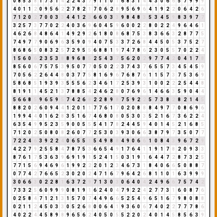
0
8
5
3
8
1
7
3
1
4
2
2
4
3
7
9
1
1
0
1
6
8
3
1
4
4
3
0
6
6
5
7
9
9
9
4
0
1
1
2
0
9
5
6
2
2
7
8
2
1
7
0
6
2
8
9
5
6
9
6
4
1
9
2
2
0
6
4
2
6
7
1
2
0
2
7
0
0
3
3
4
4
1
2
3
6
6
0
3
3
9
8
4
8
3
5
3
4
5
9
8
3
9
7
7
3
2
5
7
3
7
7
0
2
2
4
0
3
6
9
6
0
4
5
9
6
0
0
2
2
8
0
2
2
4
9
6
4
6
1
4
6
2
6
8
4
8
6
4
1
4
9
2
9
2
6
1
8
0
8
6
8
7
5
3
8
3
6
6
3
2
8
7
7
5
7
4
9
7
7
9
0
6
9
6
3
5
9
0
9
4
0
7
5
3
3
7
2
6
8
4
4
5
0
5
3
7
5
2
7
8
6
8
6
5
0
8
3
2
5
7
2
9
5
5
6
8
8
1
9
7
4
7
8
6
2
3
0
5
5
7
0
2
2
4
1
5
6
0
6
2
3
5
3
8
8
9
6
8
5
2
5
4
3
7
5
6
2
0
2
9
7
7
4
2
0
4
1
7
8
8
5
6
0
6
7
5
7
5
3
9
5
0
7
7
0
5
0
2
2
3
7
4
3
7
6
5
5
7
3
4
5
4
5
9
7
0
5
6
2
2
6
4
4
8
0
3
7
7
5
8
1
6
9
6
7
6
8
7
6
1
1
5
7
3
7
5
3
6
9
5
8
6
8
5
1
9
3
9
3
5
5
5
6
2
3
4
6
1
7
2
5
3
9
3
1
0
0
2
2
2
5
4
4
8
8
1
9
1
1
4
5
2
1
3
7
8
8
5
4
2
4
6
2
8
0
7
6
9
6
1
4
6
6
3
5
9
0
4
4
5
6
6
8
5
9
6
5
9
5
7
4
2
6
8
2
2
8
9
8
7
5
9
2
2
5
7
3
8
2
8
2
1
4
5
8
8
2
0
2
6
0
9
4
4
1
2
0
1
1
7
7
6
1
7
0
2
0
8
8
8
4
9
7
7
0
8
6
9
6
1
9
9
4
4
0
1
6
2
8
3
5
1
6
7
4
6
8
0
8
0
5
3
0
3
5
2
1
6
7
3
6
2
2
4
6
3
5
4
9
9
5
2
3
5
9
0
0
5
5
5
4
1
7
8
2
4
4
5
9
4
0
1
4
5
2
1
6
8
5
7
1
2
0
2
5
0
8
0
8
2
6
0
7
7
2
5
3
0
3
9
3
0
6
6
3
8
7
9
7
3
5
0
7
7
7
2
2
4
6
3
9
2
2
4
0
6
5
5
1
5
4
9
8
8
4
9
0
6
6
1
0
8
4
3
9
6
7
2
9
4
2
2
7
9
2
5
5
8
4
7
8
7
5
3
6
6
5
4
9
1
7
6
4
1
1
9
1
7
8
2
0
9
3
3
8
7
6
1
7
5
3
6
3
9
6
9
1
9
1
5
2
4
1
5
0
3
1
9
1
6
4
4
7
2
8
7
3
2
5
7
7
1
5
6
9
4
6
9
6
1
9
9
2
2
2
0
1
2
3
4
6
7
3
1
8
4
0
6
6
5
0
8
8
7
0
7
7
4
2
7
6
6
5
2
3
0
2
0
2
4
7
1
6
7
9
6
4
2
6
8
1
1
0
1
6
3
9
9
9
3
0
6
6
3
0
2
2
8
1
6
3
7
2
9
7
1
3
0
3
0
6
4
0
4
2
4
9
6
6
7
5
7
4
2
7
3
3
2
5
6
0
9
9
9
0
8
1
9
1
6
2
4
0
4
7
9
2
2
4
2
7
7
3
1
6
0
8
7
6
0
2
5
8
4
7
1
2
1
3
1
5
7
0
7
4
4
9
6
6
5
2
5
4
9
6
5
1
6
7
9
8
0
8
8
0
2
1
1
2
4
5
0
3
3
0
5
2
6
8
0
0
6
4
1
9
3
6
0
6
7
4
0
2
2
7
7
7
8
6
4
0
2
2
4
4
5
8
9
8
9
6
5
6
2
4
0
5
0
5
5
2
2
0
2
4
0
1
4
5
8
5
6
3
9