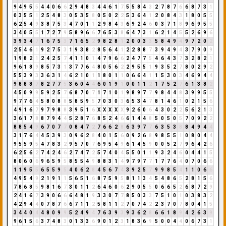
9
4
9
5
5
4
4
0
6
6
2
9
4
8
3
4
4
6
1
7
5
5
8
4
3
2
7
8
7
6
6
8
7
3
1
0
3
5
5
1
2
5
4
8
3
0
5
3
5
8
0
5
0
2
2
5
3
6
4
1
2
0
8
4
3
1
8
0
5
5
6
2
5
4
9
3
8
7
5
3
4
7
0
1
1
2
9
8
4
3
6
9
2
4
6
0
3
7
1
8
9
6
9
5
5
3
4
0
5
5
1
7
2
7
9
5
8
9
6
6
7
6
5
3
8
6
4
7
3
1
6
2
1
4
5
5
2
6
9
6
3
9
3
4
7
1
6
7
5
3
7
1
6
5
2
9
8
2
8
1
2
0
0
3
3
5
8
4
9
4
9
7
2
0
2
2
5
4
6
1
9
2
7
5
3
1
9
3
8
2
8
5
6
4
1
2
2
8
8
7
3
9
4
9
4
3
7
9
0
9
1
9
8
2
1
2
4
2
5
7
4
1
1
0
1
4
7
9
6
6
2
4
7
7
5
4
6
4
3
7
3
2
8
2
1
9
6
1
8
9
8
5
7
3
1
3
7
7
6
4
8
0
5
6
2
2
9
5
5
1
9
3
5
2
7
8
0
2
9
2
5
5
3
9
3
3
6
3
1
4
6
2
1
0
1
1
8
0
1
1
0
6
6
4
1
1
5
3
0
3
4
6
9
4
4
9
8
8
8
7
8
2
7
7
5
3
6
0
4
4
6
0
1
9
1
0
0
1
1
2
1
7
5
2
7
6
1
3
8
2
4
5
0
9
9
5
9
2
5
7
6
8
7
0
7
1
7
1
0
1
9
8
9
7
7
9
8
4
4
8
3
9
9
5
5
9
7
7
6
4
5
8
0
8
8
5
8
5
9
5
7
0
3
0
3
6
5
3
4
7
8
1
4
6
1
0
2
1
5
6
4
9
1
6
7
9
7
9
8
8
3
9
5
1
6
X
X
X
X
X
9
2
6
0
6
4
3
0
2
2
5
6
2
1
3
3
6
1
7
8
8
7
9
4
4
5
2
8
7
6
8
5
2
4
6
6
1
4
4
8
5
0
5
0
5
7
0
9
2
2
8
8
5
4
9
6
7
0
7
7
0
8
4
7
2
7
6
6
2
8
6
3
9
7
7
6
3
5
3
8
8
4
9
4
4
3
1
7
6
4
4
5
3
9
3
0
9
6
2
8
4
0
1
5
6
0
9
2
6
8
9
8
5
5
1
0
8
0
4
4
9
5
5
9
5
4
7
8
3
2
9
5
7
0
7
6
9
5
4
9
6
1
4
5
9
0
0
5
2
7
9
6
4
2
6
6
2
5
6
2
7
4
2
4
6
2
7
4
7
2
5
7
4
0
4
5
5
0
1
1
9
3
2
4
6
0
4
4
1
5
8
0
6
0
6
9
6
5
9
5
8
5
5
4
9
8
8
3
1
4
9
7
9
7
7
1
7
7
6
4
0
7
0
6
6
1
1
9
5
5
6
5
5
9
5
4
0
6
2
8
4
5
6
7
4
3
9
2
5
7
9
9
8
5
4
1
1
0
6
6
4
9
5
4
9
2
1
9
1
1
5
6
5
1
6
8
7
5
9
5
8
1
1
3
4
5
4
8
6
5
2
8
1
5
6
7
8
6
8
5
9
8
1
6
7
3
0
1
1
2
6
4
6
0
6
2
9
0
5
5
0
6
6
5
2
6
8
7
2
9
2
4
1
6
7
3
9
0
6
6
6
4
8
1
9
3
3
0
7
7
8
5
0
3
3
7
5
1
0
1
0
3
8
3
2
4
2
9
4
4
0
7
8
7
6
6
7
1
1
2
5
8
1
1
2
7
0
7
4
2
2
3
7
0
7
8
0
4
1
5
3
4
4
0
4
4
8
0
9
9
5
2
4
9
4
7
6
3
9
3
9
3
6
2
8
6
6
1
8
9
4
2
6
3
9
9
6
1
5
6
3
7
4
8
3
0
1
3
3
6
9
0
1
2
3
1
8
3
6
9
5
0
0
4
4
0
6
7
3
1