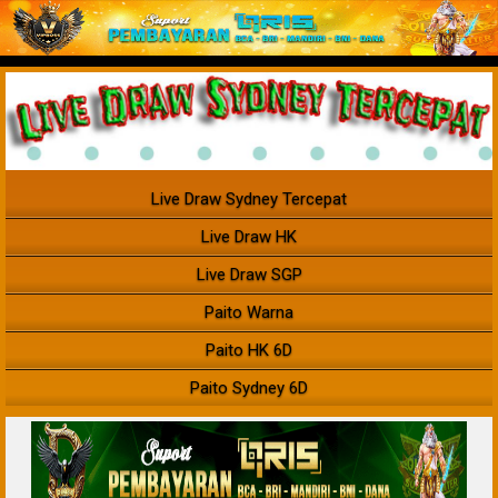
Live Draw Sydney Tercepat
Live Draw HK
Live Draw SGP
Paito Warna
Paito HK 6D
Paito Sydney 6D