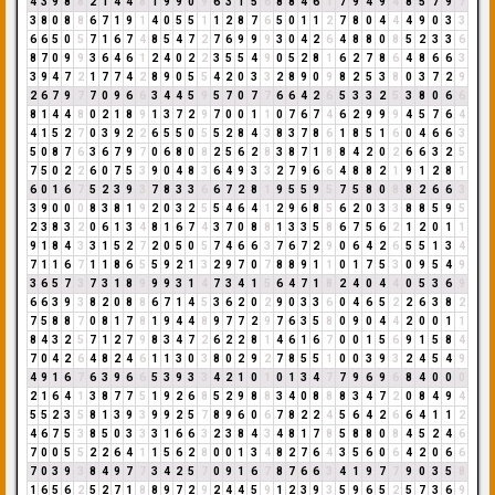
4
3
9
8
8
2
1
4
4
8
1
9
9
0
9
6
3
1
5
6
8
8
4
6
1
7
9
4
9
4
8
5
7
9
7
3
8
0
8
8
6
7
1
9
1
4
0
5
5
1
1
2
8
7
6
5
0
1
1
2
7
8
0
4
4
4
9
0
3
3
6
6
5
0
5
7
1
6
7
4
8
5
4
7
2
7
6
9
9
9
3
0
4
2
6
4
8
8
0
8
5
2
3
3
6
8
7
0
9
9
3
6
4
6
1
2
4
0
2
2
3
5
5
4
9
0
5
2
8
1
6
2
7
8
6
4
8
6
6
3
3
9
4
7
2
1
7
7
4
2
8
9
0
5
5
4
2
0
3
3
2
8
9
0
9
8
2
5
3
8
0
3
7
2
9
2
6
7
9
7
7
0
9
6
6
3
4
4
5
9
5
7
0
7
7
6
6
4
2
6
5
3
3
2
5
3
8
0
6
6
8
1
4
4
8
0
2
1
8
9
1
3
7
2
9
7
0
0
1
1
0
7
6
7
4
6
2
9
9
9
4
5
7
6
4
4
1
5
2
7
0
3
9
2
2
6
5
5
0
5
5
2
8
4
3
8
3
7
8
6
1
8
5
1
6
0
4
6
6
3
5
0
8
7
6
3
6
7
9
7
0
6
8
0
8
2
5
6
2
8
3
8
7
1
8
8
4
2
0
2
6
6
3
2
5
7
5
0
2
2
6
0
7
5
3
9
0
4
8
3
6
4
9
3
3
2
7
9
6
6
4
8
8
2
1
9
1
2
8
1
6
0
1
6
7
5
2
3
9
3
7
8
3
3
6
6
7
2
8
1
9
5
5
9
5
7
5
8
0
8
8
2
6
6
3
3
9
0
0
0
8
3
8
1
9
2
0
3
2
5
5
4
6
4
1
2
9
6
8
5
6
2
0
3
3
8
8
5
9
5
2
3
8
3
2
0
6
1
3
4
8
1
6
7
4
3
7
0
8
8
1
3
3
5
8
6
7
5
6
2
1
2
0
1
1
9
1
8
4
3
3
1
5
2
7
2
0
5
0
5
7
4
6
6
3
7
6
7
2
9
0
6
4
2
6
5
5
1
3
4
7
1
1
6
7
1
1
8
6
5
5
9
2
1
3
2
9
7
0
7
8
8
9
1
1
0
1
7
5
3
0
9
5
4
9
3
6
5
7
3
7
3
1
8
9
9
9
3
1
4
7
3
4
1
5
6
4
7
1
8
2
4
0
4
4
0
5
3
6
9
6
6
3
9
3
8
2
0
8
8
6
7
1
4
5
3
6
2
0
2
9
0
3
3
6
0
4
6
5
2
2
6
3
8
2
7
5
8
8
7
0
8
1
7
8
1
9
4
4
8
9
7
7
2
9
7
6
3
5
8
0
9
0
4
4
2
0
0
1
1
8
4
3
2
5
7
1
2
7
9
8
3
4
7
2
6
2
2
8
1
4
6
1
6
7
0
0
1
5
6
9
1
5
8
4
7
0
4
2
6
4
8
2
4
6
1
1
3
0
3
8
0
2
9
2
7
8
5
5
1
0
0
3
9
3
2
4
5
4
9
4
9
1
6
7
6
3
9
6
6
5
3
9
3
3
4
2
1
0
1
0
1
3
4
7
7
9
6
9
6
8
4
0
0
0
2
1
6
4
1
3
8
7
7
5
1
9
2
6
8
5
2
9
8
8
3
4
0
8
8
8
3
4
7
2
0
8
4
9
4
5
5
2
3
5
8
1
3
9
3
9
9
2
5
7
8
9
6
0
6
7
8
2
2
4
5
6
4
2
6
6
4
1
1
2
4
6
7
5
3
8
5
0
3
3
3
1
6
6
3
2
3
8
4
3
4
8
1
7
8
5
8
8
0
8
4
5
2
4
6
7
0
0
5
5
2
2
6
4
1
1
5
6
2
8
0
0
1
3
4
8
2
7
6
4
3
5
6
0
6
4
2
0
6
6
7
0
3
9
3
8
4
9
7
7
3
4
2
5
7
0
9
1
6
7
8
7
6
6
3
4
1
9
7
7
9
0
3
5
8
1
6
5
6
2
5
2
7
1
8
8
9
7
2
9
2
4
4
5
9
1
2
3
9
3
5
9
6
5
2
5
7
3
6
9