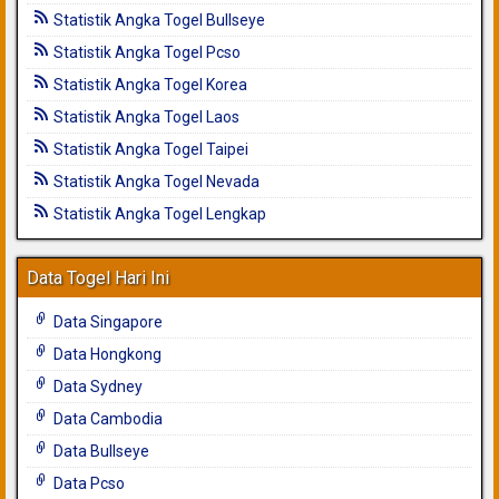
Statistik Angka Togel Bullseye
Statistik Angka Togel Pcso
Statistik Angka Togel Korea
Statistik Angka Togel Laos
Statistik Angka Togel Taipei
Statistik Angka Togel Nevada
Statistik Angka Togel Lengkap
Data Togel Hari Ini
Data Singapore
Data Hongkong
Data Sydney
Data Cambodia
Data Bullseye
Data Pcso