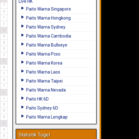
Live HK
7
Paito Warna Singapore
5
1
Paito Warna Hongkong
1
Paito Warna Sydney
4
Paito Warna Cambodia
9
6
Paito Warna Bullseye
3
Paito Warna Pcso
7
2
Paito Warna Korea
6
Paito Warna Laos
1
4
Paito Warna Taipei
7
Paito Warna Nevada
1
1
Paito HK 6D
3
Paito Sydney 6D
9
Paito Warna Lengkap
9
9
4
Statistik Togel
0