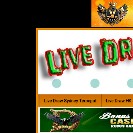
Live Draw Sydney Tercepat
Live Draw HK