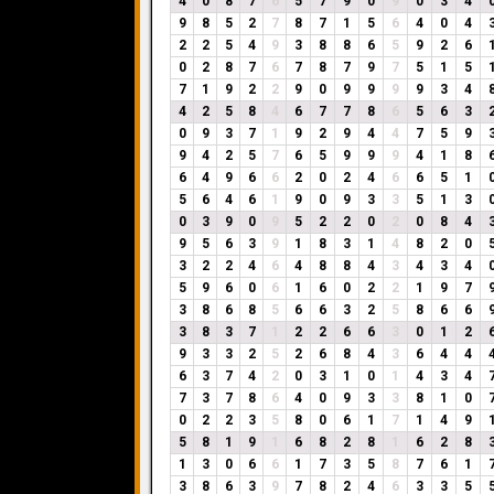
4
0
8
7
6
5
7
9
0
9
0
3
4
9
8
5
2
7
8
7
1
5
6
4
0
4
2
2
5
4
9
3
8
8
6
5
9
2
6
0
2
8
7
6
7
8
7
9
7
5
1
5
7
1
9
2
2
9
0
9
9
9
9
3
4
4
2
5
8
4
6
7
7
8
6
5
6
3
0
9
3
7
1
9
2
9
4
4
7
5
9
9
4
2
5
7
6
5
9
9
9
4
1
8
6
4
9
6
6
2
0
2
4
6
6
5
1
5
6
4
6
1
9
0
9
3
3
5
1
3
0
3
9
0
9
5
2
2
0
2
0
8
4
9
5
6
3
9
1
8
3
1
4
8
2
0
3
2
2
4
6
4
8
8
4
3
4
3
4
5
9
6
0
6
1
6
0
2
2
1
9
7
3
8
6
8
5
6
6
3
2
5
8
6
6
3
8
3
7
1
2
2
6
6
3
0
1
2
9
3
3
2
5
2
6
8
4
3
6
4
4
6
3
7
4
2
0
3
1
0
1
4
3
4
7
3
7
8
6
4
0
9
3
3
8
1
0
0
2
2
3
5
8
0
6
1
7
1
4
9
5
8
1
9
1
6
8
2
8
1
6
2
8
1
3
0
6
6
1
7
3
5
8
7
6
1
3
8
6
3
9
7
8
2
4
6
3
3
5