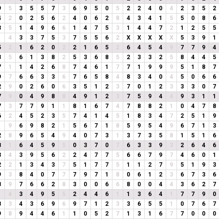
9
5
3
5
5
7
3
6
9
5
0
5
2
2
4
0
4
2
3
5
2
4
2
0
2
5
6
2
4
0
6
2
8
4
3
4
1
5
5
0
8
6
3
5
1
4
9
6
6
1
4
7
5
3
1
4
4
7
2
1
2
5
5
1
4
3
3
7
5
3
7
5
5
6
2
X
X
X
X
X
5
3
9
1
5
2
1
6
2
0
2
2
1
6
5
2
6
4
5
4
9
7
7
9
4
3
5
6
1
3
8
2
5
3
6
8
5
2
3
3
2
5
8
4
4
5
7
1
1
4
2
6
8
7
4
6
1
7
7
1
9
9
9
5
1
8
7
9
7
6
6
3
3
6
7
6
5
8
4
8
3
4
0
4
5
0
6
6
2
9
0
2
6
0
6
3
5
1
2
3
7
0
1
2
3
3
3
0
7
7
9
0
4
9
8
8
4
9
1
2
3
7
5
9
4
4
9
3
1
1
7
3
7
7
9
1
1
8
1
6
7
4
7
8
8
2
1
0
4
7
8
6
2
4
5
2
3
5
7
4
1
4
5
1
8
3
4
7
2
5
1
9
1
9
6
9
8
2
1
5
6
7
1
8
5
9
5
4
9
6
7
1
3
2
8
9
6
5
4
9
4
0
7
3
1
3
7
3
5
8
1
5
1
6
8
1
6
4
5
9
5
0
3
7
0
7
6
3
3
9
3
2
6
4
6
3
4
3
9
5
6
2
2
4
7
7
5
6
6
7
9
7
4
6
0
1
2
2
1
3
4
3
7
5
1
7
7
5
1
1
2
7
9
5
1
9
3
9
3
8
4
0
7
7
7
9
7
1
8
0
6
1
2
3
6
7
3
6
8
9
7
6
6
2
8
3
0
0
6
6
8
0
0
4
4
3
6
2
7
1
4
3
4
9
5
5
2
4
4
6
1
1
3
6
4
1
7
7
9
0
8
3
4
3
6
9
6
9
7
1
2
3
3
6
5
5
1
0
7
6
7
9
8
9
4
4
6
1
1
0
5
2
7
1
3
1
6
7
7
0
0
0