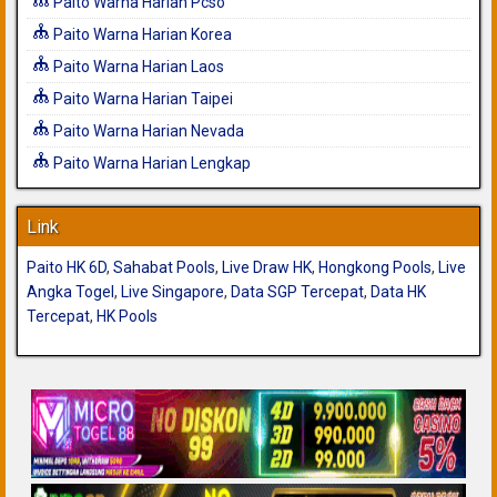
Paito Warna Harian Pcso
Paito Warna Harian Korea
Paito Warna Harian Laos
Paito Warna Harian Taipei
Paito Warna Harian Nevada
Paito Warna Harian Lengkap
Link
Paito HK 6D
,
Sahabat Pools
,
Live Draw HK
,
Hongkong Pools
,
Live
Angka Togel
,
Live Singapore
,
Data SGP Tercepat
,
Data HK
Tercepat
,
HK Pools