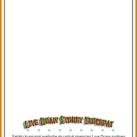
Selalu kunjungi website ini untuk mencari Live Draw sydney