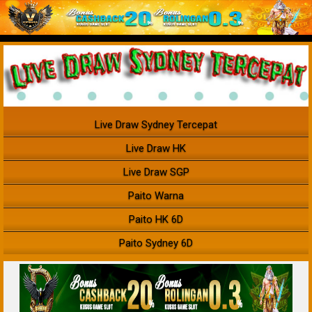
Live Draw Sydney Tercepat
Live Draw HK
Live Draw SGP
Paito Warna
Paito HK 6D
Paito Sydney 6D