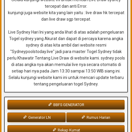
tercepat dan anti Error.
kunjungi juga website kita yang lain yaitu : live draw hk tercepat
dan live draw sgp tercepat.
Live Sydney Hari Ini yang anda lihat di atas adalah pengeluaran
Togel sydney yang Akurat dan dapat di percaya karena angka
sydney di atas kita ambil dari website resmi
"Sydneypoolstoday.live" jadi para master Togel Sydney tidak
perlu Khawatir Tentang Live Draw di website kami. sydney pools
di atas angka nya akan memulai live nya secara otomatis di
setiap hari nya pada Jam 13:30 sampai 13:50 WIB siang ini.
Selalu kunjungi website kami ini untuk mencari update terbaru
tentang pengeluaran togel Sydney.
BBFS GENERATOR
Generator LN
Rumus Harian
Rekap Kumat