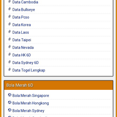
Data Cambodia
Data Bullseye
Data Pcso
Data Korea
Data Laos
Data Taipei
Data Nevada
Data HK 6D
Data Sydney 6D
Data Togel Lengkap
Bola Merah 6D
Bola Merah Singapore
Bola Merah Hongkong
Bola Merah Sydney