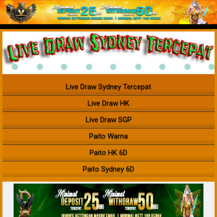
Live Draw Sydney Tercepat
Live Draw HK
Live Draw SGP
Paito Warna
Paito HK 6D
Paito Sydney 6D