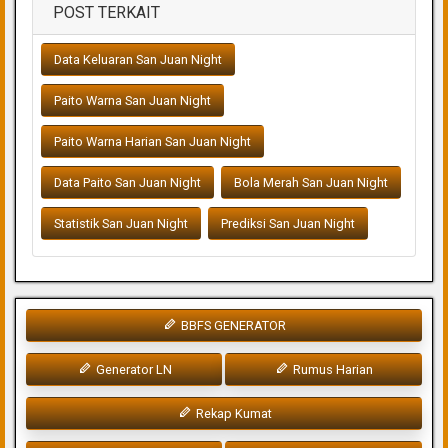
POST TERKAIT
Data Keluaran San Juan Night
Paito Warna San Juan Night
Paito Warna Harian San Juan Night
Data Paito San Juan Night
Bola Merah San Juan Night
Statistik San Juan Night
Prediksi San Juan Night
BBFS GENERATOR
Generator LN
Rumus Harian
Rekap Kumat