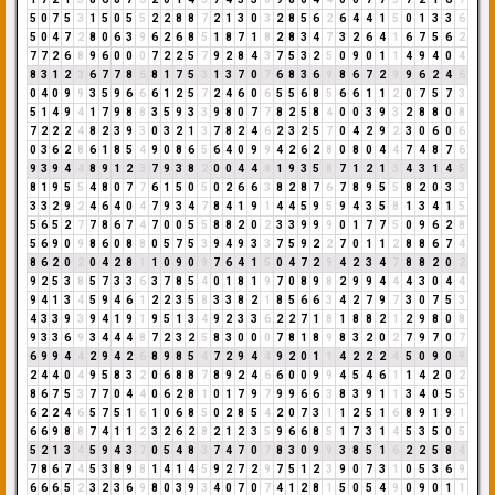
5
0
7
5
3
1
5
0
5
5
2
2
8
8
7
2
1
3
0
3
2
8
5
6
2
6
4
4
1
5
0
1
3
3
6
5
0
4
7
2
8
0
6
3
9
6
2
6
8
5
1
8
7
1
8
2
8
3
4
7
3
2
6
4
1
6
7
5
6
2
7
7
2
6
8
9
6
0
0
0
7
2
2
5
7
9
2
8
4
3
7
5
3
2
5
0
9
0
1
1
4
9
4
0
4
8
3
1
2
3
6
7
7
8
6
8
1
7
5
3
1
3
7
0
7
6
8
3
6
9
8
6
7
2
9
9
6
2
4
6
0
4
0
9
9
3
5
9
6
6
6
1
2
5
7
2
4
6
0
6
5
5
6
8
5
6
6
1
1
2
0
7
5
7
3
5
1
4
9
4
1
7
9
8
8
3
5
9
3
3
9
8
0
7
7
8
2
5
8
4
0
0
3
9
3
2
8
8
0
8
7
2
2
2
4
8
2
3
9
3
0
3
2
1
3
7
8
2
4
6
2
3
2
5
7
0
4
2
9
2
3
0
6
0
6
0
3
6
2
8
6
1
8
5
4
9
0
8
6
5
6
4
0
9
9
4
2
6
2
8
0
8
0
4
4
7
4
8
7
6
9
3
9
4
4
8
9
1
2
3
7
9
3
8
2
0
0
4
4
8
1
9
3
5
8
7
1
2
1
3
4
3
1
4
5
8
1
9
5
5
4
8
0
7
7
6
1
5
0
5
0
2
6
6
3
8
2
8
7
6
7
8
9
5
5
8
2
0
3
3
3
3
2
9
2
4
6
4
0
4
7
9
3
4
7
8
4
1
9
1
4
4
5
9
5
9
4
3
5
8
1
3
4
1
5
5
6
5
2
7
7
8
6
7
4
7
0
0
5
5
8
8
2
0
2
3
3
9
9
9
0
1
7
7
5
0
9
6
2
8
5
6
9
0
9
8
6
0
8
8
0
5
7
5
3
9
4
9
3
3
7
5
9
2
2
7
0
1
1
2
8
8
6
7
4
8
6
2
0
2
0
4
2
8
1
1
0
9
0
9
7
6
4
1
5
0
4
7
2
9
4
2
3
4
7
8
8
2
0
2
9
2
5
3
8
5
7
3
3
6
3
7
8
5
4
0
1
8
1
9
7
0
8
9
8
2
9
9
4
4
4
3
0
4
4
9
4
1
3
4
5
9
4
6
1
2
2
3
5
8
3
3
8
2
1
8
5
6
6
3
4
2
7
9
7
3
0
7
5
3
4
3
3
9
3
9
4
1
9
1
9
5
1
3
4
9
2
3
3
6
2
2
7
1
8
1
8
8
2
1
2
9
8
0
8
9
3
3
6
9
3
4
4
4
8
7
2
3
2
5
8
3
0
0
0
7
8
1
8
9
8
3
2
0
2
7
9
7
0
7
6
9
9
4
4
2
9
4
2
6
8
9
8
5
4
7
2
9
4
4
9
2
0
1
1
4
2
2
2
4
5
0
9
0
9
2
4
4
0
4
9
5
8
3
2
0
6
8
8
7
8
9
2
4
6
6
0
0
9
9
4
5
4
6
1
1
4
2
0
2
8
6
7
5
3
7
7
0
4
4
0
6
2
8
1
0
1
7
9
7
9
9
6
6
3
8
3
9
1
1
3
4
0
5
5
6
2
2
4
6
5
7
5
1
6
1
0
6
8
5
0
2
8
5
4
2
0
7
3
1
1
2
5
1
6
8
9
1
9
1
6
6
9
8
8
7
4
1
1
2
3
2
6
2
8
2
1
2
3
5
9
6
6
8
5
1
7
3
1
4
5
3
5
0
5
5
2
1
3
4
5
9
4
3
7
0
5
4
8
3
7
4
7
0
7
8
3
0
9
9
3
8
5
1
6
2
2
5
8
4
7
8
6
7
4
5
3
8
9
8
1
4
1
4
5
9
2
7
2
9
7
5
1
2
3
9
0
7
3
1
0
5
3
6
9
6
6
6
5
2
3
2
3
6
9
8
0
3
9
3
4
0
7
0
7
4
1
2
8
1
5
0
5
4
9
0
9
0
1
1