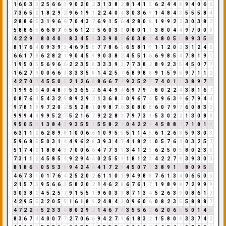
1
6
0
3
3
2
5
6
6
3
9
0
2
0
2
3
1
3
8
2
8
1
4
1
5
6
2
4
4
8
9
4
0
6
6
7
3
6
5
2
1
8
2
9
2
9
6
1
9
1
2
2
4
0
4
3
0
3
6
9
1
4
8
4
3
5
5
5
8
4
2
8
8
6
5
3
1
9
6
6
7
0
4
3
7
6
9
1
5
6
4
2
8
0
8
1
9
9
2
2
3
0
3
8
2
5
8
8
6
5
6
6
8
7
6
5
6
1
2
3
5
6
0
3
3
0
8
0
1
1
3
8
0
4
4
9
7
0
0
0
4
2
2
9
2
8
0
4
0
4
8
3
4
5
9
3
3
9
0
9
6
0
3
8
2
4
8
0
5
5
8
9
3
5
8
8
1
7
6
4
0
9
3
9
3
4
6
9
5
5
7
7
8
6
5
6
5
8
1
9
1
1
2
0
2
3
1
2
4
6
6
6
1
7
8
6
2
8
2
1
9
0
4
5
9
9
0
3
8
2
4
5
5
1
6
6
9
8
5
4
7
8
1
9
1
1
9
5
0
5
5
6
9
6
6
2
2
3
5
8
3
3
3
9
3
7
7
3
8
2
8
9
2
3
5
4
5
0
7
7
1
6
2
7
9
0
0
6
6
3
3
3
3
5
8
1
4
2
5
7
6
8
9
8
8
9
1
5
9
5
9
7
1
1
2
4
2
7
0
7
4
5
5
0
5
2
1
2
6
8
8
6
6
7
4
9
3
5
2
7
7
4
0
1
1
3
8
9
7
7
1
9
9
6
6
4
0
4
8
3
5
3
6
5
2
6
4
4
9
4
6
9
7
9
7
8
0
2
2
4
3
8
1
6
7
0
8
7
6
4
5
4
3
2
5
8
9
2
9
2
1
3
6
8
5
0
9
6
7
4
5
9
6
3
9
6
7
9
4
4
9
7
8
1
9
9
7
2
0
2
5
5
2
8
1
0
9
8
7
6
3
0
8
0
8
6
0
7
9
7
6
0
8
3
2
9
9
9
4
4
9
9
5
2
7
5
2
1
6
7
9
2
2
8
1
7
9
7
3
1
5
3
0
2
2
1
3
0
8
8
9
5
0
5
5
1
3
8
4
3
9
3
5
5
1
5
5
8
2
1
0
4
2
2
4
4
5
8
8
7
7
1
8
1
9
6
3
1
1
2
6
2
8
9
8
1
0
0
6
6
1
0
9
5
5
5
1
1
4
5
6
1
2
6
8
5
9
3
0
3
5
9
6
8
5
5
0
3
1
4
4
9
6
2
8
3
9
3
4
7
4
1
8
2
1
0
5
7
6
4
0
3
2
5
7
5
1
7
4
2
1
8
8
4
3
7
0
0
6
6
4
7
7
3
1
3
4
1
2
3
6
2
5
0
5
8
0
2
3
5
7
3
1
1
2
4
5
8
5
4
9
2
9
4
4
0
2
5
5
1
1
8
1
2
3
4
2
2
7
9
3
9
3
0
3
8
1
8
6
5
0
5
5
3
8
9
4
2
4
6
4
1
7
2
9
4
5
0
7
7
3
8
9
1
1
8
0
9
5
5
4
6
7
3
1
0
1
7
6
4
2
5
2
0
2
6
1
1
0
1
9
4
9
8
8
7
6
1
3
4
0
6
5
0
5
2
1
5
7
3
9
5
6
6
3
5
8
2
0
2
1
4
6
2
8
6
7
6
1
7
1
9
8
9
8
7
2
9
9
9
3
0
3
8
2
4
5
2
5
7
9
1
5
5
1
9
6
0
3
3
8
7
1
3
4
5
2
6
3
9
0
8
6
1
7
4
2
9
5
5
3
2
0
5
5
1
6
1
8
9
2
4
8
4
3
0
9
6
0
6
0
8
2
3
5
5
8
8
8
7
4
7
2
2
4
5
2
3
3
6
8
0
2
9
2
1
4
6
7
4
3
5
5
6
2
6
2
0
6
6
5
0
1
4
5
8
3
6
7
4
4
0
0
7
7
2
7
0
6
6
9
4
2
7
9
6
1
8
3
2
1
5
8
0
8
3
3
7
4
2