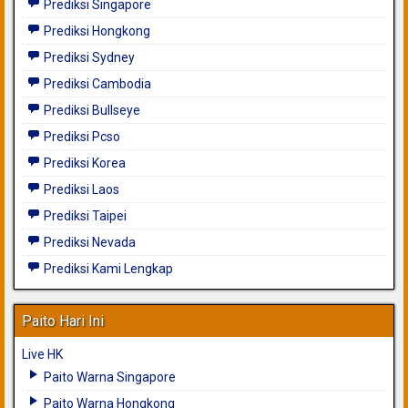
Prediksi Singapore
Prediksi Hongkong
Prediksi Sydney
Prediksi Cambodia
Prediksi Bullseye
Prediksi Pcso
Prediksi Korea
Prediksi Laos
Prediksi Taipei
Prediksi Nevada
Prediksi Kami Lengkap
Paito Hari Ini
Live HK
Paito Warna Singapore
Paito Warna Hongkong