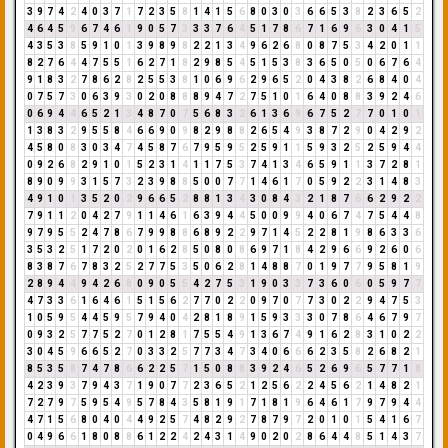
3
9
7
4
2
4
0
3
7
1
7
2
3
5
8
1
4
1
5
6
8
0
3
0
3
6
6
5
3
8
2
3
6
5
2
4
6
4
5
9
6
7
4
6
1
9
0
5
7
3
3
3
7
6
4
5
1
7
8
6
7
1
6
9
6
3
0
4
1
5
4
3
5
3
8
5
9
1
0
1
3
9
8
9
8
2
2
1
3
4
9
6
2
6
8
0
8
7
5
3
4
2
0
1
1
8
2
7
6
4
4
7
5
5
1
6
2
7
1
8
2
9
8
5
4
5
1
5
3
8
3
6
5
0
5
0
6
7
6
4
9
1
8
3
2
7
8
6
2
8
2
5
5
3
8
1
0
6
9
6
2
9
6
5
2
0
4
3
8
2
6
8
4
0
4
0
7
5
7
3
0
6
3
9
3
0
2
0
8
8
8
9
4
7
2
7
5
1
0
1
6
4
0
8
8
3
9
2
4
6
0
6
9
4
4
6
5
2
1
3
4
8
7
0
7
5
6
8
3
2
6
1
3
6
9
6
7
5
2
7
7
0
1
0
1
1
3
8
3
2
9
5
5
8
4
6
6
9
0
9
8
2
9
8
8
2
6
5
4
9
3
8
7
2
9
0
4
2
9
2
4
5
8
0
8
3
0
3
4
7
4
5
8
7
6
7
9
5
9
5
2
5
9
1
1
5
9
3
2
5
2
5
9
4
4
0
9
2
6
8
2
9
1
0
1
5
2
3
1
4
1
1
7
5
3
7
4
1
3
4
6
5
9
1
1
3
7
2
8
1
8
9
0
9
9
3
1
5
7
3
2
3
9
8
8
5
0
0
7
7
1
4
6
1
7
0
5
9
2
2
3
1
4
8
3
4
9
1
0
1
3
5
2
0
2
9
6
6
5
2
8
8
1
3
4
3
0
8
4
3
2
1
8
7
6
6
2
9
2
2
7
9
1
1
2
0
4
2
7
9
1
1
4
6
1
6
3
9
4
4
5
0
0
9
9
4
0
6
7
4
7
5
4
4
8
9
7
9
5
5
2
4
7
8
6
7
9
9
8
8
6
8
9
2
2
9
7
1
4
5
2
2
8
1
9
8
6
3
3
6
3
5
3
2
5
1
7
2
0
2
0
1
6
2
8
5
0
8
0
8
6
9
7
1
8
4
2
9
6
6
9
2
6
0
6
8
3
8
7
6
7
8
3
2
5
2
7
7
5
3
5
0
6
2
8
1
4
8
8
7
0
1
9
7
7
9
5
8
1
9
2
8
9
4
4
9
4
2
6
8
0
9
0
5
5
4
2
7
5
3
1
9
0
3
3
7
3
6
0
6
0
5
9
7
7
4
7
3
3
6
1
6
4
6
1
5
1
5
6
2
7
7
0
2
2
0
9
7
0
7
7
3
0
2
2
9
4
7
5
3
1
0
5
9
5
4
4
5
9
5
7
9
4
0
4
2
8
1
8
9
1
5
9
3
3
3
0
7
8
6
4
6
7
9
7
0
9
3
2
5
7
7
5
2
7
0
1
2
8
1
7
5
5
4
9
1
3
6
7
4
9
1
6
2
8
3
1
0
2
2
3
0
4
5
9
6
6
5
2
7
0
3
3
2
5
7
7
3
4
7
3
4
0
6
6
6
2
3
5
8
2
6
8
2
1
8
5
3
5
8
7
4
7
8
6
6
2
2
5
7
1
5
0
8
8
3
9
2
4
6
5
2
6
9
6
5
7
7
1
8
4
2
3
9
3
7
9
4
3
7
1
9
0
7
7
2
3
6
5
2
1
2
5
6
2
2
4
5
6
2
1
4
8
2
1
7
2
7
9
7
5
9
5
4
9
5
7
8
4
3
5
8
1
9
1
7
1
8
1
9
6
4
6
1
7
9
7
9
4
4
4
7
1
5
6
8
0
4
0
4
4
9
2
5
7
4
8
2
9
2
7
8
7
9
7
2
0
1
0
1
5
4
1
6
7
0
4
9
6
6
1
8
0
8
8
6
1
2
2
4
2
4
3
1
4
9
0
2
0
2
8
6
4
4
8
5
1
4
3
7