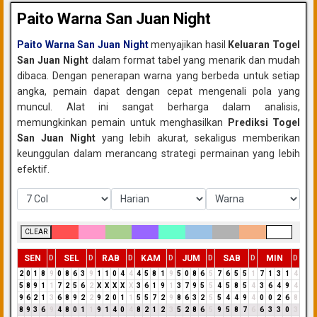
Paito Warna San Juan Night
Paito Warna San Juan Night
menyajikan hasil
Keluaran Togel
San Juan Night
dalam format tabel yang menarik dan mudah
dibaca. Dengan penerapan warna yang berbeda untuk setiap
angka, pemain dapat dengan cepat mengenali pola yang
muncul. Alat ini sangat berharga dalam analisis,
memungkinkan pemain untuk menghasilkan
Prediksi Togel
San Juan Night
yang lebih akurat, sekaligus memberikan
keunggulan dalam merancang strategi permainan yang lebih
efektif.
CLEAR
SEN
SEL
RAB
KAM
JUM
SAB
MIN
D
D
D
D
D
D
D
2
0
1
8
9
0
8
6
3
9
1
1
0
4
4
4
5
8
1
9
5
0
8
6
5
7
6
5
5
1
7
1
3
1
4
5
8
9
1
1
7
2
5
6
2
X
X
X
X
X
3
6
1
9
1
3
7
9
5
5
4
5
8
5
4
3
6
4
9
4
9
6
2
1
3
6
8
9
2
2
9
2
0
1
1
5
5
7
2
9
8
6
3
2
5
5
4
4
9
4
0
0
2
6
8
8
9
3
6
9
4
8
0
1
1
9
1
4
0
4
8
2
1
2
3
5
2
8
6
5
9
5
8
7
6
6
3
3
0
3