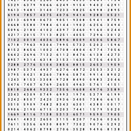
1
4
2
7
9
8
3
6
2
8
2
2
6
5
2
8
4
3
5
8
4
0
3
3
6
5
4
6
9
6
1
1
3
4
7
5
3
2
9
2
6
3
7
9
7
9
0
6
6
3
6
2
4
9
4
9
1
5
4
9
9
4
0
2
2
6
2
9
1
1
9
6
1
3
4
9
4
8
1
9
3
1
4
0
4
7
2
3
3
6
9
8
2
5
7
6
9
9
8
8
2
8
9
5
5
6
1
9
4
4
7
8
5
7
3
4
3
7
5
3
4
0
7
6
4
9
4
1
4
5
9
2
8
0
8
0
5
2
1
3
2
3
1
3
4
6
0
9
8
8
0
6
7
3
1
9
0
5
1
6
9
3
0
8
8
5
9
4
1
5
8
7
5
9
5
0
6
6
8
5
5
5
8
0
8
7
9
8
4
3
6
1
4
4
8
1
9
0
2
2
6
2
5
6
2
3
4
9
4
4
5
0
9
6
6
2
1
8
0
8
4
1
0
2
2
4
3
9
7
7
3
4
6
0
6
9
1
6
0
6
0
2
4
4
8
4
2
1
7
8
2
0
1
5
6
7
1
1
3
4
8
2
5
1
6
4
0
5
5
1
7
2
9
6
6
3
0
1
2
3
7
1
0
2
2
0
0
1
8
9
4
0
3
6
9
5
8
9
6
6
8
0
0
9
9
4
5
0
6
6
5
8
6
7
4
6
7
1
8
9
7
9
6
3
9
9
3
0
4
4
7
9
9
5
5
5
7
3
2
5
5
2
0
2
2
1
5
9
6
6
8
1
5
2
7
8
6
5
6
2
1
0
0
2
2
4
7
0
8
8
4
8
0
4
4
6
7
7
4
2
7
0
5
6
2
5
6
4
2
6
2
6
9
6
6
7
1
3
2
5
6
1
1
2
3
8
4
7
6
4
6
1
3
8
2
4
2
7
3
1
8
9
5
7
3
9
3
1
4
5
6
3
1
8
9
3
1
5
3
8
1
6
3
0
3
5
7
5
6
2
4
0
5
3
8
7
2
8
8
7
2
7
7
6
4
5
1
0
4
4
3
8
5
6
2
8
8
1
5
6
2
6
5
3
8
1
9
5
9
5
3
9
8
7
6
5
3
7
4
2
4
9
3
7
1
6
2
7
6
4
4
8
7
2
9
2
5
5
3
8
3
2
1
2
3
3
7
9
5
5
0
4
2
1
3
8
2
6
0
6
7
8
9
6
6
5
8
7
4
2
9
9
1
4
5
8
9
0
2
2
1
2
4
3
7
8
1
5
3
8
3
3
0
8
8
9
7
2
8
1
8
4
9
0
9
0
9
8
3
2
2
0
4
6
1
5
4
7
6
4
7
4
0
7
7
6
7
6
9
6
2
6
5
5
1
4
9
6
3
9
5
7
6
1
7
4
1
5
1
6
5
8
1
8
9
2
6
8
4
3
9
3
3
2
5
7
3
5
6
2
9
6
0
8
8
4
9
7
6
4
3
5
8
9
8
2
3
4
3
7
4
3
0
9
9
0
7
4
9
4
6
9
9
3
3
1
9
7
4
2
5
3
7
9
7
6
1
9
9
9
3
2
4
2
6
8
5
0
7
7
2
4
2
0
2
2
9
3
6
9
3
4
0
5
5
7
3
8
6
5
6
6
1
5
6
3
5
1
0
1
5
9
0
9
9
7
4
8
2
1
8
3
4
3
7
6
3
0
1
1
4
3
8
0
8
0
0
1
7
8
9
9
0
6
6
2
1
9
0
9
6
7
1
5
6
3
2
0
3
3
7
4
4
1
5
1
5
7
9
7
5
0
2
0
2
1
6
6
9
6
8
1
1
6
7
7
1
3
8
2
5
3
1
3
4
6
5
7
1
8
9
5
9
0
9
7
9
0
5
5
8
6
4
1
5
4
8
3
2
5
2
6
5
0
5
3
1
1
5
6
8
2
0
7
7
7
6
3
6
9
0
3
6
5
2
7
6
1
1
2
5
3
5
6
2
6
9
3
0
3
8
0
9
7
7
7
3
0
2
2
9
0
7
6
4
5
2
9
2
2
0
2
1
4
5
4
0
6
2
8
8
7
9
8
8
2
7
0
6
6
3
5
2
8
1
9
4
9
6
6
8
1
3
8
2