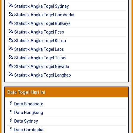
Statistik Angka Togel Sydney
Statistik Angka Togel Cambodia
Statistik Angka Togel Bullseye
Statistik Angka Togel Pcso
Statistik Angka Togel Korea
Statistik Angka Togel Laos
Statistik Angka Togel Taipei
Statistik Angka Togel Nevada
Statistik Angka Togel Lengkap
Data Togel Hari Ini
Data Singapore
Data Hongkong
Data Sydney
Data Cambodia