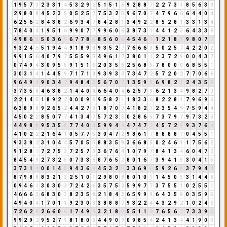
1
9
5
7
3
2
3
3
1
4
5
3
2
9
2
5
1
5
1
6
9
2
8
8
7
2
2
7
3
1
8
5
6
3
9
2
9
8
0
8
4
5
2
3
5
0
5
2
5
7
7
5
3
2
5
9
6
7
0
7
4
7
9
6
6
6
4
4
0
4
6
2
5
6
2
8
4
3
8
2
6
9
3
4
7
8
4
2
8
1
3
4
9
2
2
8
5
2
8
1
3
3
1
3
4
7
8
4
0
4
1
9
5
1
6
9
9
0
7
7
9
9
6
0
6
3
8
7
3
1
4
4
1
2
3
6
4
3
3
6
4
9
8
6
5
5
0
3
6
9
6
7
7
8
6
8
5
6
0
6
4
5
4
6
1
1
2
1
8
9
9
8
0
7
7
9
3
2
4
6
5
1
9
4
4
9
1
8
9
8
9
3
5
2
7
7
6
6
6
3
5
0
2
5
7
4
2
2
0
2
9
9
1
5
6
4
0
7
9
7
5
5
5
9
5
4
9
6
1
7
3
8
0
1
1
2
3
7
2
9
0
0
4
3
7
0
7
4
9
4
3
0
9
5
5
9
1
5
1
6
2
0
3
5
8
2
5
6
8
5
7
8
0
0
0
6
8
5
5
1
3
0
3
1
4
1
4
4
5
9
7
1
7
1
8
9
3
9
3
3
7
3
4
7
2
5
7
2
0
2
7
7
0
6
6
9
6
4
9
4
9
0
3
4
7
9
4
8
4
3
5
6
7
0
7
1
3
5
9
5
6
9
8
2
1
2
4
3
5
8
3
7
3
5
8
4
6
3
8
2
1
4
4
0
4
6
6
4
0
4
6
2
5
7
3
6
2
1
3
4
9
8
2
7
9
2
2
1
4
5
1
8
9
2
2
0
0
0
9
9
9
5
8
2
1
1
8
3
3
6
8
2
2
8
1
7
9
6
9
6
6
3
8
9
8
9
2
6
5
2
4
4
2
7
9
1
8
7
0
7
4
1
8
2
1
2
3
5
4
9
7
5
9
4
4
4
5
0
2
2
8
5
0
7
7
4
1
3
4
7
5
7
2
3
5
0
2
8
6
5
7
3
7
9
7
9
7
3
2
5
4
4
9
8
8
9
5
3
5
8
7
7
4
0
4
5
9
9
4
4
4
7
4
7
2
4
5
7
2
9
9
3
7
6
4
4
1
0
2
2
2
1
6
4
1
0
5
7
7
5
3
0
4
7
2
9
8
6
1
7
8
8
8
8
7
0
4
5
5
1
9
3
3
8
2
3
1
0
4
4
5
7
0
5
5
8
8
3
5
8
3
6
6
8
5
0
2
4
6
1
1
7
5
6
2
9
1
2
8
1
7
2
7
5
3
7
2
5
7
3
3
6
7
6
4
1
0
7
9
7
8
4
1
3
4
6
0
4
7
2
8
4
5
4
9
2
7
3
2
5
0
7
3
3
6
8
7
6
5
2
8
0
1
6
7
3
9
4
1
5
3
0
4
1
5
3
7
3
1
4
0
0
1
4
5
9
4
3
6
9
4
5
3
2
5
3
3
6
9
6
5
9
2
6
8
3
7
9
4
4
8
7
9
8
8
8
3
2
1
3
2
5
1
0
1
2
9
8
0
8
8
0
1
0
1
1
4
5
0
5
3
1
4
4
8
0
9
4
6
1
3
0
3
0
3
7
2
4
2
6
3
5
7
5
3
5
9
9
7
7
3
7
5
5
1
0
2
5
5
1
4
6
6
6
3
6
8
3
0
3
8
2
3
5
8
2
1
8
4
3
6
5
9
9
9
6
4
3
5
8
0
3
5
9
5
4
9
4
0
4
1
7
0
1
1
9
2
3
0
3
3
8
8
8
7
9
3
2
2
4
4
3
2
9
2
1
0
2
4
6
7
2
6
2
8
2
6
6
0
6
1
7
4
9
4
3
2
1
8
9
5
5
1
1
2
7
6
5
6
2
7
3
3
9
3
9
9
2
9
2
9
5
2
7
9
8
1
8
0
8
4
4
9
0
9
0
9
8
5
4
2
4
1
3
4
4
1
9
0
9