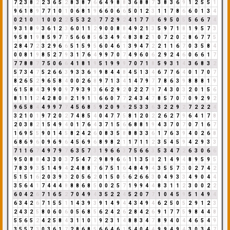
7
2
3
8
2
2
3
6
5
2
8
3
8
7
6
6
4
9
8
8
3
6
8
8
7
3
8
3
6
9
1
2
5
5
1
9
6
1
8
9
7
7
1
0
1
0
6
8
1
9
6
6
0
6
6
5
0
1
2
3
1
1
7
8
6
6
0
1
3
4
0
2
1
0
1
1
0
0
2
2
5
5
3
2
5
7
7
2
9
2
4
1
7
7
5
6
9
5
0
5
5
6
6
7
4
9
3
1
8
9
3
6
1
2
3
6
0
1
1
2
9
0
0
8
8
4
9
2
1
3
5
9
7
1
8
1
9
5
7
3
9
5
8
1
9
8
5
9
7
7
5
6
6
8
5
6
3
4
9
4
8
3
8
2
1
0
7
2
0
2
8
6
7
7
5
2
8
4
7
2
3
2
9
6
6
5
1
5
9
5
6
0
4
6
1
3
9
4
7
2
2
1
1
6
7
0
3
5
8
4
0
0
8
1
9
8
5
2
7
9
3
1
7
6
4
9
9
7
0
7
4
9
6
0
6
2
9
2
4
6
0
6
6
1
7
7
7
8
8
7
7
5
0
6
6
4
1
8
1
9
5
1
9
9
9
7
0
7
1
8
5
9
3
1
4
3
6
8
3
2
5
7
3
4
7
5
2
6
6
3
9
3
3
6
9
9
8
4
4
8
4
5
1
3
4
6
7
7
6
4
0
1
7
0
7
8
2
6
5
2
9
6
5
8
4
0
0
2
6
8
9
7
1
3
4
1
4
7
9
7
7
8
6
3
9
8
8
8
1
9
6
1
5
8
4
3
9
9
0
9
7
9
3
9
3
6
6
2
9
2
0
2
2
7
9
7
4
3
0
3
2
0
1
5
6
8
1
1
1
2
4
2
8
0
8
2
1
9
1
1
6
6
0
7
7
2
4
3
4
7
8
5
7
0
7
0
9
2
9
2
9
6
5
8
4
4
9
9
7
7
4
5
6
8
5
9
2
0
9
9
2
5
3
3
6
3
2
2
9
2
7
2
2
2
4
3
2
1
0
1
9
7
2
0
2
7
4
8
5
4
0
4
7
7
5
8
1
2
0
2
2
6
2
7
9
6
4
1
7
8
2
0
3
8
2
1
5
4
9
4
0
1
7
6
4
3
7
1
5
6
6
8
8
1
9
4
3
7
0
7
0
7
1
6
7
1
6
9
5
5
9
0
1
4
5
8
2
4
2
6
0
8
3
5
8
8
8
3
3
6
1
7
6
3
9
4
0
2
6
8
6
8
6
9
6
0
9
6
9
6
4
5
6
9
6
8
9
8
2
1
1
7
1
1
2
3
5
4
5
9
4
2
9
3
3
7
1
1
6
7
4
9
7
9
7
6
3
5
7
3
1
9
6
6
3
7
5
6
6
3
5
3
4
7
2
6
3
0
6
6
9
5
0
8
8
4
3
3
0
3
7
5
4
7
2
9
8
9
6
6
1
1
3
5
8
2
1
4
9
4
8
9
5
9
5
7
8
3
9
3
5
1
4
9
4
2
4
8
8
7
6
7
5
1
6
4
8
4
9
4
3
5
5
7
3
0
2
7
4
2
5
1
5
1
6
2
0
3
9
3
2
0
5
6
2
0
1
5
0
5
6
2
6
6
3
0
4
9
3
3
4
9
0
4
4
3
5
6
4
1
7
4
4
4
8
8
8
6
8
5
0
0
2
5
7
1
9
9
4
4
8
3
1
1
2
3
0
0
2
2
6
0
4
2
6
7
1
6
5
2
7
0
4
9
4
3
5
2
2
4
5
2
0
7
7
1
0
4
5
9
5
1
4
9
4
6
3
4
2
6
7
1
5
5
1
1
4
3
9
3
9
1
4
9
4
4
3
4
9
4
6
2
5
0
5
2
9
1
2
3
2
4
3
2
5
8
0
6
0
6
0
5
6
8
5
6
2
4
2
6
2
8
4
2
6
9
1
7
7
5
9
8
4
4
8
5
5
6
5
2
4
2
5
8
4
3
1
1
0
1
9
2
3
1
4
8
8
3
4
7
8
9
4
0
4
4
6
5
4
9
3
5
5
7
3
0
3
6
1
7
2
8
6
8
5
6
6
4
6
1
5
4
0
4
4
9
9
4
9
4
3
0
3
4
7