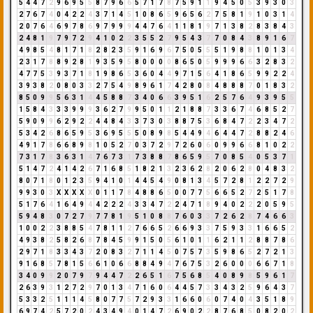
5
4
4
7
2
9
6
9
5
5
8
7
9
6
6
5
7
1
7
8
7
5
9
1
1
9
4
5
0
5
3
9
3
0
3
2
7
6
7
4
0
4
2
2
4
3
7
1
4
5
1
0
8
6
5
9
6
5
6
2
7
5
8
1
9
1
0
3
1
4
2
0
7
6
4
6
9
7
8
6
9
7
9
9
9
4
4
7
6
4
1
1
8
1
9
7
1
3
8
2
8
3
8
4
3
2
4
8
1
9
7
9
7
2
9
4
1
0
2
2
3
5
5
2
7
9
5
4
3
7
7
0
8
4
3
8
9
1
6
7
4
9
8
5
4
8
1
7
1
8
2
8
2
3
5
9
1
6
9
6
7
5
0
5
5
5
1
9
8
8
1
0
1
3
4
2
3
1
7
8
8
9
2
8
1
9
3
5
9
5
8
0
0
0
0
8
6
5
0
5
9
9
9
6
6
3
2
8
3
2
4
7
7
5
3
9
3
7
1
8
1
9
8
6
5
3
6
0
4
4
9
7
1
5
6
4
1
8
6
5
9
9
2
2
4
3
9
3
8
2
0
8
0
3
3
2
7
5
4
9
8
9
6
1
7
4
2
8
0
8
4
8
8
8
7
0
1
8
3
2
8
5
0
9
9
5
6
3
1
4
4
5
8
8
7
3
4
0
6
6
3
9
5
1
6
2
5
7
6
4
9
3
9
5
5
1
5
8
4
3
3
3
9
9
9
3
6
2
7
9
9
5
0
1
1
2
1
8
8
7
3
3
6
7
4
6
8
5
2
7
5
9
0
9
9
6
2
9
2
2
4
4
8
4
3
3
7
3
0
3
8
8
7
5
3
6
8
4
7
2
2
3
4
7
2
5
3
4
2
6
8
6
5
9
5
3
6
9
5
5
5
0
8
9
8
5
4
4
9
4
6
4
4
7
2
8
8
2
4
6
4
9
1
7
8
6
6
8
9
8
1
0
5
2
7
0
3
7
2
9
7
2
6
0
6
0
9
9
6
6
8
1
0
2
2
7
3
1
7
8
3
6
3
1
4
7
6
7
3
1
7
3
8
8
7
8
6
5
9
5
7
0
8
5
4
0
5
3
7
1
5
1
4
7
2
4
1
4
2
6
7
1
6
8
5
1
8
2
1
3
2
3
6
2
8
2
0
6
2
8
0
4
8
3
2
8
0
7
1
8
0
1
2
3
5
9
4
1
0
1
4
4
5
4
9
0
8
1
3
4
5
7
2
8
1
2
2
7
2
9
9
9
3
0
3
X
X
X
X
X
0
1
1
7
8
4
8
8
6
5
0
0
7
7
5
6
6
5
2
7
2
5
1
7
8
5
1
7
6
4
1
6
4
9
4
4
2
2
2
4
3
3
4
7
2
2
4
7
1
8
9
4
0
2
2
2
0
5
9
5
5
9
4
8
3
0
7
2
7
9
7
7
8
1
9
5
1
0
8
8
7
6
0
3
3
7
2
6
2
8
7
4
6
6
3
1
0
0
2
2
3
8
8
5
4
7
8
1
1
2
7
6
6
5
2
6
6
9
3
3
7
5
9
3
3
1
6
6
5
2
4
9
3
8
2
5
8
2
6
8
7
8
4
5
9
9
1
5
0
5
6
1
0
1
1
6
2
1
1
2
8
8
7
8
6
2
9
7
1
8
3
3
4
3
7
2
0
8
3
2
7
1
1
4
5
0
7
5
7
3
5
9
8
6
5
2
7
2
1
3
9
1
6
8
5
7
8
1
5
6
6
1
0
6
6
8
8
4
9
4
7
6
7
5
3
2
6
0
0
0
6
6
7
1
8
3
4
0
9
9
2
0
7
9
7
9
4
4
7
2
2
6
5
1
6
7
5
6
8
5
4
0
8
9
8
5
9
6
1
7
2
6
3
9
3
1
2
7
2
9
7
0
1
3
4
7
1
6
0
6
4
4
5
7
3
3
4
3
2
5
9
6
4
3
7
5
3
3
2
5
1
1
1
4
5
8
0
7
7
5
7
2
9
3
3
1
6
6
0
6
0
7
4
0
4
3
5
1
8
9
6
9
7
4
2
5
7
2
0
2
4
3
4
9
4
0
1
4
7
2
6
9
0
2
2
8
7
6
8
5
0
8
2
0
2