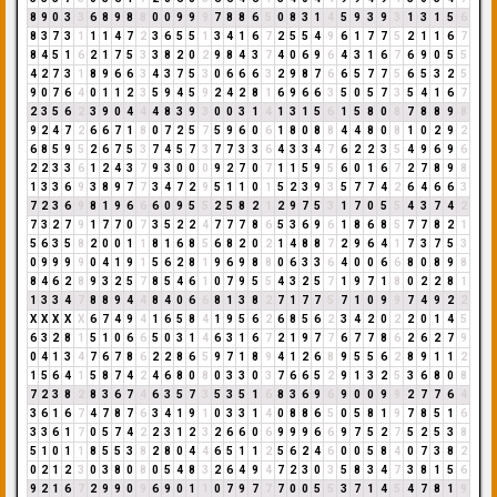
8
9
0
3
3
6
8
9
8
8
0
0
9
9
9
7
8
8
6
5
0
8
3
1
4
5
9
3
9
3
1
3
1
5
6
8
3
7
3
1
1
1
4
7
2
3
6
5
5
1
3
4
1
6
7
2
5
5
4
9
6
1
7
7
5
2
1
1
6
7
8
4
5
1
6
2
1
7
5
3
3
8
2
0
2
9
8
4
3
7
4
0
6
9
6
4
3
1
6
7
6
9
0
5
5
4
2
7
3
1
8
9
6
6
3
4
3
7
5
3
0
6
6
6
3
2
9
8
7
6
6
5
7
7
5
6
5
3
2
5
9
0
7
6
4
0
1
1
2
3
5
9
4
5
9
2
4
2
8
1
6
9
6
6
3
5
0
5
7
3
5
4
1
6
7
2
3
5
6
2
3
9
0
4
4
4
8
3
9
3
0
0
3
1
4
1
3
1
5
6
1
5
8
0
8
7
8
8
9
8
9
2
4
7
2
6
6
7
1
8
0
7
2
5
7
5
9
6
0
6
1
8
0
8
8
4
4
8
0
8
1
0
2
9
2
6
8
5
9
5
2
6
7
5
3
7
4
5
7
3
7
7
3
3
6
4
3
3
4
7
6
2
2
3
5
4
9
6
9
6
2
2
3
3
6
1
2
4
3
7
9
3
0
0
0
9
2
7
0
7
1
1
5
9
5
6
0
1
6
7
2
7
8
9
8
1
3
3
6
9
3
8
9
7
7
3
4
7
2
9
5
1
1
0
1
5
2
3
9
3
5
7
7
4
2
6
4
6
6
3
7
2
3
6
9
8
1
9
6
6
6
0
9
5
5
2
5
8
2
1
2
9
7
5
3
1
7
0
5
5
4
3
7
4
2
7
3
2
7
9
1
7
7
0
7
3
5
2
2
4
7
7
7
8
6
5
3
6
9
6
1
8
6
8
5
7
7
8
2
1
5
6
3
5
8
2
0
0
1
1
8
1
6
8
5
6
8
2
0
2
1
4
8
8
7
2
9
6
4
1
7
3
7
5
3
0
9
9
9
9
0
4
1
9
1
5
6
2
8
1
9
6
9
8
8
0
6
3
3
6
4
0
0
6
6
8
0
8
9
8
8
4
6
2
8
9
3
2
5
7
8
5
4
6
1
0
7
9
5
5
4
3
2
5
7
1
9
7
1
8
0
2
2
8
1
1
3
3
4
7
8
8
9
4
4
8
4
0
6
6
8
1
3
8
2
7
1
7
7
5
7
1
0
9
9
7
4
9
2
2
X
X
X
X
X
6
7
4
9
4
1
6
5
8
4
1
9
5
6
2
6
8
5
6
2
3
4
2
0
2
2
0
1
4
5
6
3
2
8
1
5
1
0
6
6
5
0
3
1
4
6
3
1
6
7
2
1
9
7
7
6
7
7
8
6
2
6
2
7
9
0
4
1
3
4
7
6
7
8
6
2
2
8
6
5
9
7
1
8
9
4
1
2
6
8
9
5
5
6
2
8
9
1
1
2
1
5
6
4
1
5
8
7
4
2
4
6
8
0
8
0
3
3
0
3
7
6
6
5
2
9
1
3
2
5
3
6
8
0
8
7
2
3
8
2
8
3
6
7
4
6
3
5
7
3
5
3
5
1
6
8
3
6
9
6
9
0
0
9
9
2
7
7
6
4
3
6
1
6
7
4
7
8
7
6
3
4
1
9
1
0
3
3
1
4
0
8
8
6
5
0
5
8
1
9
7
8
5
1
6
3
3
6
1
7
0
5
7
4
2
2
3
1
2
3
2
6
6
0
6
9
9
9
6
6
9
7
5
2
7
5
2
5
3
8
5
1
0
1
1
8
5
5
3
8
2
8
0
4
4
6
5
1
1
2
5
6
2
4
6
0
0
5
8
4
0
7
3
8
2
0
2
1
2
3
0
3
8
0
8
0
5
4
8
3
2
6
4
9
4
7
2
3
0
3
5
8
3
4
7
3
8
1
5
6
9
2
1
6
7
2
9
9
0
9
6
9
0
1
1
0
7
9
7
7
7
0
0
5
5
3
7
1
4
5
4
7
8
1
9