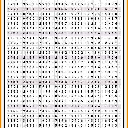
9
7
9
1
1
9
5
6
0
6
5
5
9
0
9
3
9
4
6
1
8
8
2
6
8
1
2
5
1
6
3
8
7
9
7
4
0
7
0
7
1
8
6
3
9
1
7
2
8
1
6
0
5
6
2
0
5
7
1
8
2
2
5
0
5
6
1
3
9
3
0
7
1
5
6
8
7
5
8
4
1
8
1
9
1
1
8
3
8
2
0
2
4
1
5
0
7
2
4
6
4
8
9
8
8
4
1
2
1
3
9
5
0
2
2
3
4
2
9
2
7
8
8
9
8
4
3
8
5
4
6
8
3
8
2
1
0
8
7
6
6
7
1
0
1
6
6
3
2
5
2
4
5
9
5
7
6
5
7
3
0
3
7
8
6
6
2
3
1
4
0
9
3
6
9
8
3
0
7
7
2
2
4
1
5
1
6
1
1
2
4
0
1
0
1
0
1
6
3
9
9
1
1
6
7
0
7
3
9
3
9
5
3
3
6
6
0
5
5
1
2
4
5
4
9
5
6
0
3
3
8
9
2
5
7
9
1
6
6
3
8
5
1
1
2
4
0
6
9
6
5
7
4
1
5
5
4
8
6
5
9
6
0
2
2
0
8
2
2
4
6
9
2
6
8
5
6
5
8
4
1
3
2
7
9
9
0
2
0
2
7
1
8
5
4
8
5
6
6
3
5
4
1
1
2
3
9
5
2
7
2
6
2
1
3
7
4
3
7
1
9
8
2
4
6
2
7
9
8
8
7
8
8
8
7
8
8
0
3
3
4
6
8
6
5
3
0
8
6
5
9
3
8
3
2
1
8
6
5
2
2
4
2
7
9
8
8
6
2
8
3
2
9
2
2
4
1
3
9
3
9
2
9
9
9
5
4
8
3
2
2
1
5
7
3
0
6
3
5
8
2
1
8
2
1
4
3
7
6
4
5
5
9
6
6
1
5
3
4
7
4
2
5
3
8
4
3
3
3
6
4
4
2
4
6
6
1
9
0
9
1
0
3
7
1
9
9
8
2
1
3
2
0
7
7
6
0
0
2
2
7
7
6
0
6
9
9
6
7
4
8
7
6
3
9
2
8
6
2
8
9
2
1
6
7
0
0
6
7
4
1
9
5
1
6
0
9
4
4
8
1
0
8
1
9
7
8
9
3
3
2
1
2
8
1
2
0
3
2
5
8
9
5
2
7
4
4
2
9
2
2
1
0
9
9
9
4
3
4
7
1
4
6
6
3
2
5
3
4
7
1
9
9
5
5
3
7
6
9
6
4
5
5
5
1
2
5
9
0
9
3
6
3
9
3
9
9
3
6
9
7
6
1
7
8
0
2
5
3
8
1
9
0
8
8
5
7
2
1
3
0
7
2
3
5
5
7
1
9
1
9
9
3
0
3
7
5
3
5
8
7
4
2
5
7
2
4
9
5
5
7
5
5
3
8
2
9
4
1
5
1
1
9
9
9
6
9
3
5
8
1
1
6
9
6
9
5
4
3
7
1
6
2
2
4
9
4
9
9
9
3
2
6
7
4
0
7
7
7
5
8
5
0
4
4
7
6
5
6
2
6
4
7
1
8
7
4
3
5
8
0
4
1
3
4
6
9
5
4
9
5
1
1
7
8
5
0
2
5
7
1
3
4
6
1
4
6
0
8
8
1
8
9
9
9
6
8
1
8
9
0
5
2
9
2
2
9
5
6
2
0
8
1
8
9
3
9
2
5
7
8
3
2
4
6
5
1
0
2
2
1
8
5
6
2
9
3
3
0
3
7
3
0
6
6
0
5
4
5
9
1
2
9
4
4
2
7
4
2
6
4
1
9
9
9
3
4
6
9
6
2
2
8
5
4
0
0
8
7
6
5
1
6
5
2
0
5
1
1
2
5
8
8
8
7
3
6
9
8
8
5
8
3
2
5
3
4
0
3
3
1
0
2
9
2
7
4
9
6
6
2
7
2
6
8
4
3
0
3
3
6
2
7
6
4
6
1
3
2
5
1
6
3
5
8
5
2
4
9
4
5
5
6
2
8
5
1
4
0
4
0
5
0
3
3
5
5
1
3
4