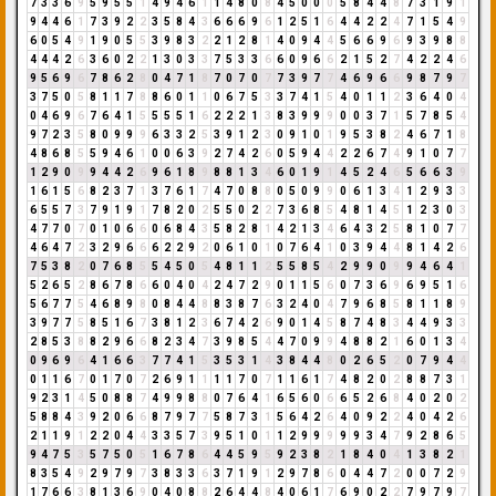
7
3
3
6
9
5
9
5
5
1
4
9
4
6
1
1
4
8
0
8
4
5
0
0
0
5
8
4
4
8
7
3
1
9
1
9
4
4
6
1
7
3
9
2
2
3
5
8
4
3
6
6
6
9
6
1
2
5
1
6
4
4
2
2
4
7
1
5
4
9
6
0
5
4
9
1
9
0
5
5
3
9
8
3
2
2
1
2
8
1
4
0
9
4
4
5
6
6
9
6
9
3
9
8
8
4
4
4
2
6
3
6
0
2
2
1
3
0
3
3
7
5
3
3
6
6
0
9
6
6
2
1
5
2
7
4
2
2
4
6
9
5
6
9
6
7
8
6
2
8
0
4
7
1
8
7
0
7
0
7
7
3
9
7
7
4
6
9
6
6
9
8
7
9
7
3
7
5
0
5
8
1
1
7
8
8
6
0
1
1
0
6
7
5
3
3
7
4
1
5
4
0
1
1
2
3
6
4
0
4
0
4
6
9
6
7
6
4
1
5
5
5
5
1
6
2
2
2
1
3
8
3
9
9
9
0
0
3
7
1
5
7
8
5
4
9
7
2
3
5
8
0
9
9
9
6
3
3
2
5
3
9
1
2
3
0
9
1
0
1
9
5
3
8
2
4
6
7
1
8
4
8
6
8
5
5
9
4
6
1
0
0
6
3
9
2
7
4
2
6
0
5
9
4
4
2
2
6
7
4
9
1
0
7
7
1
2
9
0
9
9
4
4
2
6
9
6
1
8
9
8
8
1
3
4
6
0
1
9
1
4
5
2
4
6
5
6
6
3
9
1
6
1
5
6
8
2
3
7
1
3
7
6
1
7
4
7
0
8
8
0
5
0
9
9
0
6
1
3
4
1
2
9
3
3
6
5
5
7
3
7
9
1
9
1
7
8
2
0
2
5
5
0
2
2
7
3
6
8
5
4
8
1
4
5
1
2
3
0
3
4
7
7
0
7
0
1
0
6
6
0
6
8
4
3
5
8
2
8
1
4
2
1
3
4
6
4
3
2
5
8
1
0
7
7
4
6
4
7
2
3
2
9
6
6
6
2
2
9
2
0
6
1
0
1
0
7
6
4
1
0
3
9
4
4
8
1
4
2
6
7
5
3
8
2
0
7
6
8
5
5
4
5
0
5
4
8
1
1
2
5
5
8
5
4
2
9
9
0
9
9
4
6
4
1
5
2
6
5
2
8
6
7
8
6
6
0
4
0
4
2
4
7
2
9
0
1
1
5
6
0
7
3
6
9
6
9
5
1
6
5
6
7
7
5
4
6
8
9
8
0
8
4
4
8
8
3
8
7
6
3
2
4
0
4
7
9
6
8
5
8
1
1
8
9
3
9
7
7
5
8
5
1
6
7
3
8
1
2
3
6
7
4
2
6
9
0
1
4
5
8
7
4
8
3
4
4
9
3
3
2
8
5
3
8
8
2
9
6
6
8
2
3
4
7
3
9
8
5
4
4
7
0
9
9
4
8
8
2
1
6
0
1
3
4
0
9
6
9
6
4
1
6
6
3
7
7
4
1
5
3
5
3
1
4
3
8
4
4
8
0
2
6
5
2
0
7
9
4
4
0
1
1
6
7
0
1
7
0
7
2
6
9
1
1
1
1
7
0
7
1
1
6
1
7
4
8
2
0
2
8
8
7
3
1
9
2
3
1
4
5
0
8
8
7
4
9
9
8
8
0
7
6
4
1
6
5
6
0
6
6
5
2
6
8
4
0
2
0
2
5
8
8
4
3
9
2
0
6
6
8
7
9
7
7
5
8
7
3
1
5
6
4
2
6
4
0
9
2
2
4
0
4
2
6
2
1
1
9
1
2
2
0
4
4
3
3
5
7
3
9
5
1
0
1
1
2
9
9
9
9
9
3
4
7
9
2
8
6
5
9
4
7
5
3
5
7
5
0
5
1
6
7
8
6
4
4
5
9
5
9
2
3
8
2
1
8
4
0
4
1
3
8
2
1
8
3
5
4
9
2
9
7
9
7
3
8
3
3
6
3
7
1
9
1
2
9
7
8
6
0
4
4
7
2
0
0
7
2
9
1
7
6
6
3
8
1
3
6
9
0
4
0
8
8
2
6
4
4
8
4
0
6
1
7
6
9
0
2
2
7
9
7
9
7