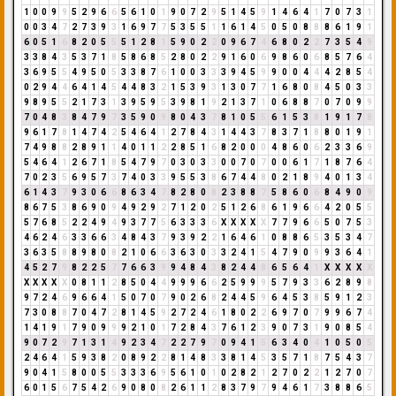
1
0
0
9
9
5
2
9
6
6
5
6
1
0
1
9
0
7
2
9
5
1
4
5
9
1
4
6
4
1
7
0
7
3
1
0
0
3
4
7
2
7
3
9
3
1
6
9
7
7
5
3
5
5
1
1
6
1
4
5
0
5
0
8
8
8
6
1
9
1
6
0
5
1
6
8
2
0
5
5
5
1
2
8
1
5
9
0
2
2
0
9
6
7
4
6
8
0
2
2
7
3
5
4
9
3
3
8
4
3
5
3
7
1
8
5
8
6
8
5
2
8
0
2
2
9
1
6
0
6
9
8
6
0
6
8
5
7
6
4
3
6
9
5
5
4
9
5
0
5
3
3
8
7
6
1
0
0
3
3
3
9
4
5
9
9
0
0
4
4
4
2
8
5
4
0
2
9
4
4
6
4
1
4
5
4
4
8
3
2
1
5
3
9
3
1
3
0
7
7
1
6
8
0
8
4
5
0
3
3
9
8
9
5
5
2
1
7
3
1
3
9
5
9
5
3
9
8
1
9
2
1
3
7
1
0
6
8
8
7
0
7
0
9
9
7
0
4
8
3
8
4
7
9
7
3
5
9
0
9
8
0
4
3
7
8
1
0
5
5
6
1
5
3
8
1
9
1
7
8
9
6
1
7
8
1
4
7
4
2
5
4
6
4
1
2
7
8
4
3
1
4
4
3
7
8
3
7
1
8
8
0
1
9
1
7
4
9
8
8
2
8
9
1
1
4
0
1
1
2
2
8
5
1
6
8
2
0
0
0
4
8
6
0
6
2
3
3
6
9
5
4
6
4
1
2
6
7
1
8
5
4
7
9
7
0
3
0
3
3
0
0
7
0
7
0
0
6
1
7
1
8
7
6
4
7
0
2
3
5
6
9
5
7
3
7
4
0
3
3
9
5
5
3
8
6
7
4
4
8
0
2
1
8
9
4
0
1
3
4
6
1
4
3
7
9
3
0
6
6
8
6
3
4
7
8
2
8
0
8
2
3
8
8
7
5
8
6
0
6
8
4
9
0
9
8
6
7
5
3
8
6
9
0
9
4
9
2
9
2
7
1
2
0
2
5
1
2
6
8
6
1
9
6
6
4
2
0
5
5
5
7
6
8
5
2
2
4
9
4
9
3
7
7
5
6
3
3
3
6
X
X
X
X
X
7
7
9
6
6
5
0
7
5
3
4
6
2
4
6
3
3
6
6
3
4
8
4
3
7
9
3
9
2
2
1
6
4
6
1
0
8
8
6
5
3
5
3
4
7
3
6
3
5
8
8
9
8
0
8
2
1
0
6
6
3
6
3
0
3
3
2
4
1
5
4
7
9
0
9
9
3
6
4
1
4
5
2
7
9
8
2
2
5
7
7
6
6
3
9
9
4
8
4
3
8
2
4
4
8
6
5
6
4
1
X
X
X
X
X
X
X
X
X
X
0
8
1
1
2
8
5
0
4
4
9
9
9
6
6
2
5
9
9
9
5
7
9
3
3
6
2
8
9
8
9
7
2
4
6
9
6
6
4
1
5
0
7
0
7
9
0
2
6
8
2
4
4
5
9
6
4
5
3
8
5
9
1
2
3
7
3
0
8
8
7
0
4
7
2
8
1
4
5
9
2
7
2
4
6
1
8
0
2
2
6
9
7
0
7
9
9
6
7
4
1
4
1
9
1
7
9
0
9
9
9
2
1
0
1
7
2
8
4
3
7
6
1
2
3
9
0
7
3
1
9
0
8
5
4
9
0
7
2
9
7
1
3
1
4
9
2
3
4
7
2
2
7
9
7
0
9
4
1
5
6
3
4
0
4
1
0
5
0
5
2
4
6
4
1
5
9
3
8
2
0
8
9
2
2
8
1
4
8
3
3
8
1
4
5
3
5
7
1
8
7
5
4
3
7
9
0
4
1
5
8
0
0
5
5
3
3
3
6
9
5
6
1
0
1
0
2
8
2
1
2
7
0
2
2
1
2
7
0
7
6
0
1
5
6
7
5
4
2
6
9
0
8
0
8
2
6
1
1
2
8
3
7
9
7
9
4
6
1
7
3
8
8
6
5