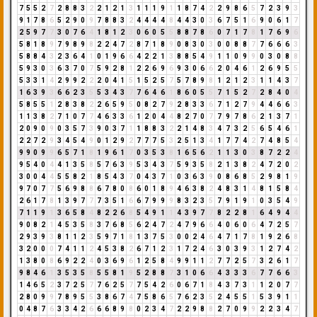
7
5
5
2
7
2
8
8
3
2
2
1
2
1
3
1
1
1
9
1
1
8
7
4
2
2
9
8
6
5
7
2
3
9
3
9
1
7
8
6
5
2
9
0
9
7
8
8
3
2
4
4
4
4
8
4
4
3
0
3
6
7
5
1
6
9
0
6
1
7
2
5
9
7
7
3
0
7
6
4
1
8
1
2
3
0
6
0
5
5
8
8
7
8
6
0
7
1
7
8
1
7
6
9
6
5
8
1
8
9
7
9
8
9
8
2
2
4
7
2
8
7
1
8
9
0
8
3
0
3
0
0
8
8
7
7
6
6
6
3
5
8
8
4
3
2
3
6
4
1
0
1
9
6
6
4
2
2
1
3
8
8
5
4
9
1
1
0
9
9
0
3
0
8
8
5
9
3
0
3
6
3
7
0
7
5
9
2
8
1
2
2
6
9
6
9
3
0
6
6
2
0
4
6
1
2
6
9
5
5
5
3
3
1
4
2
9
9
2
2
2
0
4
1
5
1
5
2
5
7
5
7
8
9
8
1
2
1
2
3
1
1
4
3
7
1
6
3
9
3
6
6
2
3
5
5
3
4
3
7
7
6
4
6
1
8
6
0
5
5
7
1
5
2
7
2
8
4
0
4
5
8
5
5
1
2
8
3
8
2
2
6
5
9
5
0
8
2
7
9
2
8
3
3
6
7
1
2
7
9
4
4
6
6
3
1
1
3
8
2
7
1
0
7
7
4
6
3
3
6
1
2
0
4
4
8
2
7
0
7
7
9
7
8
6
2
1
3
7
1
2
0
9
0
9
0
3
5
7
3
9
0
3
7
1
1
8
8
3
2
2
1
4
8
3
4
7
3
2
5
6
5
4
6
1
2
2
7
2
9
3
4
5
4
9
0
1
2
9
2
7
7
7
5
3
2
5
1
3
4
1
7
7
4
2
7
4
8
5
4
9
9
0
9
9
6
5
7
1
8
1
9
6
1
7
0
3
5
3
8
1
6
5
6
2
1
1
3
0
3
8
7
2
2
4
9
5
4
0
4
4
1
3
5
8
5
7
6
3
9
5
3
4
3
7
5
9
3
5
8
2
1
3
8
2
4
7
2
0
2
3
0
0
4
4
5
5
8
2
1
8
5
4
3
7
0
4
3
7
1
0
3
6
3
9
0
8
6
8
5
2
9
8
1
9
9
7
0
7
7
5
6
9
8
8
6
7
8
0
8
6
0
1
8
9
4
6
3
8
2
4
8
3
1
4
8
1
5
8
4
2
6
1
7
8
1
3
9
7
7
7
3
5
1
6
6
7
9
9
9
8
3
2
3
5
7
9
1
9
1
0
3
5
4
9
7
1
1
9
1
3
6
5
8
4
8
2
2
6
8
5
4
9
1
1
4
3
9
7
7
8
2
2
8
1
6
4
9
4
4
9
0
8
2
1
4
5
3
5
8
3
7
6
8
5
6
2
4
7
2
4
7
9
6
6
4
0
6
0
6
4
7
2
5
7
2
9
3
9
3
8
1
1
2
3
5
9
7
1
8
1
3
7
5
3
0
0
2
4
6
4
7
1
7
8
1
9
2
6
8
3
2
0
0
0
7
4
1
1
2
4
5
3
8
2
6
7
1
2
3
1
7
2
4
6
3
0
3
9
3
1
2
7
4
2
1
3
8
0
8
6
9
2
2
4
0
3
6
9
6
1
2
5
8
4
9
9
1
1
2
7
7
2
5
7
3
2
6
1
7
9
8
4
6
1
3
5
3
5
8
5
5
8
1
9
5
2
8
8
7
3
1
0
6
6
4
3
3
3
6
7
7
6
6
3
1
4
6
5
2
3
7
2
5
7
7
6
2
5
7
7
5
4
2
6
0
6
7
1
8
4
3
7
3
1
1
2
0
7
7
2
8
0
9
9
7
8
9
5
5
3
8
6
7
4
7
5
8
6
5
7
6
2
3
5
2
4
5
5
1
5
3
9
1
1
0
4
8
7
6
3
3
4
2
6
6
6
8
9
8
0
2
3
4
7
2
2
9
8
8
2
7
0
9
9
2
2
3
4
7