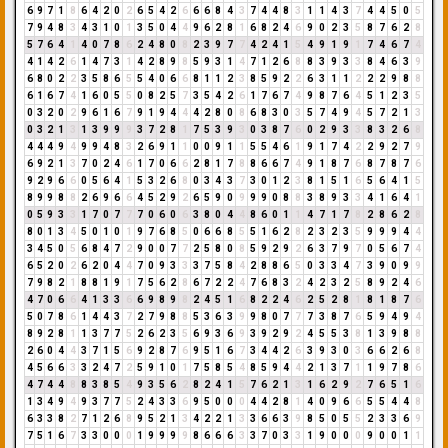
6
9
7
1
8
6
4
2
0
2
6
5
4
2
6
6
6
8
4
3
7
4
4
8
3
1
1
4
3
7
4
4
5
0
5
7
9
4
8
3
4
3
1
0
1
3
5
0
4
4
9
6
2
8
1
6
8
2
4
6
9
0
2
3
5
8
7
6
2
8
5
7
6
4
1
4
0
7
8
6
2
4
8
0
8
2
3
9
7
7
4
2
4
1
5
4
9
1
9
1
7
4
6
7
4
4
1
4
2
6
1
4
7
3
1
4
2
8
9
8
5
9
3
1
4
7
1
2
6
8
8
3
9
3
3
8
4
6
3
9
6
8
0
2
2
3
5
8
6
5
5
4
0
6
6
8
1
1
2
3
8
5
9
2
2
6
3
1
1
2
2
2
9
8
8
6
1
6
7
4
1
6
0
5
5
0
8
2
5
7
3
5
4
2
6
1
7
6
7
4
9
8
7
6
4
5
1
2
3
5
0
3
2
0
2
9
6
1
6
7
9
1
9
4
4
4
2
8
0
8
6
8
3
0
3
5
7
4
9
4
5
7
2
1
3
0
3
2
1
3
1
3
9
9
9
3
7
2
8
1
7
5
3
9
3
0
3
8
7
6
0
2
9
3
3
8
3
2
6
8
4
4
4
9
4
9
9
4
8
3
2
6
9
1
1
0
0
9
1
1
5
5
4
6
1
9
1
7
4
2
2
9
2
7
9
6
9
2
1
3
7
0
2
4
6
1
7
0
6
6
2
8
1
7
8
8
6
6
7
4
9
1
8
7
6
8
7
8
7
6
9
2
9
6
6
0
5
6
4
1
5
3
2
6
8
0
3
4
3
7
3
0
1
2
3
8
1
5
1
6
5
6
4
1
5
8
9
9
8
8
2
6
9
6
6
4
5
2
9
2
6
5
9
0
9
9
9
0
8
8
3
8
9
3
3
4
1
6
4
1
0
5
9
3
3
1
7
0
7
7
7
0
6
0
6
3
8
0
4
4
8
6
0
1
1
4
7
1
7
8
2
8
6
2
8
8
0
1
3
4
5
0
1
0
1
9
7
6
8
5
0
6
6
8
5
5
1
6
2
8
2
3
2
3
5
9
9
9
4
4
3
4
5
0
5
6
8
4
7
2
9
0
0
7
7
2
5
8
0
8
5
9
2
9
2
6
3
7
9
7
0
5
6
7
4
6
5
2
0
2
6
2
0
4
4
7
0
9
3
3
3
7
5
8
4
2
8
8
6
5
0
3
3
4
7
3
9
0
9
9
7
9
8
2
1
8
8
1
9
1
7
5
6
2
8
6
7
2
2
4
7
6
8
3
2
4
2
3
2
5
8
9
2
4
6
4
7
0
6
6
4
1
3
3
6
6
9
8
9
8
2
4
5
1
6
8
2
2
4
6
2
5
2
8
1
8
1
8
7
6
5
0
7
8
6
1
4
4
3
7
2
7
9
8
8
5
3
6
3
9
9
8
0
7
7
7
3
8
7
6
5
9
4
9
4
8
9
2
8
1
1
3
7
7
5
2
6
2
3
5
6
9
3
6
9
3
9
2
9
2
4
5
5
3
8
1
3
9
8
8
2
6
0
4
4
3
7
1
5
6
9
2
8
7
6
9
5
1
6
7
3
4
4
2
6
3
9
3
0
3
6
6
2
6
8
4
5
6
6
3
3
2
4
7
2
5
9
1
0
1
7
5
8
5
4
8
5
9
4
4
2
1
3
7
1
1
9
7
8
6
4
7
4
4
8
8
3
8
5
4
9
3
5
6
2
8
2
4
1
5
7
6
2
1
3
1
6
2
9
2
7
6
5
1
6
1
3
4
9
4
9
3
7
7
5
2
4
3
3
6
9
5
0
0
0
4
4
2
8
1
4
0
9
6
6
5
5
4
4
8
6
3
3
8
2
7
1
2
6
8
9
5
2
1
3
4
2
2
1
3
3
6
6
3
9
8
5
0
5
5
2
3
3
6
9
7
5
1
6
7
3
3
0
0
0
1
9
9
9
9
8
6
6
6
3
3
7
0
3
3
1
9
0
0
0
9
0
0
1
1