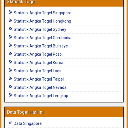
Statistik Togel
Statistik Angka Togel Singapore
Statistik Angka Togel Hongkong
Statistik Angka Togel Sydney
Statistik Angka Togel Cambodia
Statistik Angka Togel Bullseye
Statistik Angka Togel Pcso
Statistik Angka Togel Korea
Statistik Angka Togel Laos
Statistik Angka Togel Taipei
Statistik Angka Togel Nevada
Statistik Angka Togel Lengkap
Data Togel Hari Ini
Data Singapore