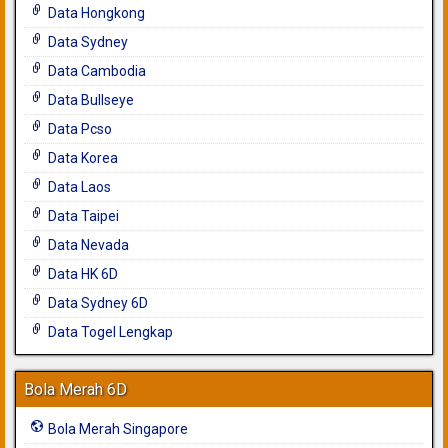
Data Hongkong
Data Sydney
Data Cambodia
Data Bullseye
Data Pcso
Data Korea
Data Laos
Data Taipei
Data Nevada
Data HK 6D
Data Sydney 6D
Data Togel Lengkap
Bola Merah 6D
Bola Merah Singapore