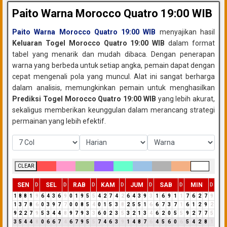
Paito Warna Morocco Quatro 19:00 WIB
Paito Warna Morocco Quatro 19:00 WIB
menyajikan hasil
Keluaran Togel Morocco Quatro 19:00 WIB
dalam format
tabel yang menarik dan mudah dibaca. Dengan penerapan
warna yang berbeda untuk setiap angka, pemain dapat dengan
cepat mengenali pola yang muncul. Alat ini sangat berharga
dalam analisis, memungkinkan pemain untuk menghasilkan
Prediksi Togel Morocco Quatro 19:00 WIB
yang lebih akurat,
sekaligus memberikan keunggulan dalam merancang strategi
permainan yang lebih efektif.
CLEAR
SEN
SEL
RAB
KAM
JUM
SAB
MIN
D
D
D
D
D
D
D
1
8
8
1
9
6
4
3
6
9
0
1
9
5
5
4
2
7
4
2
6
4
3
9
3
1
6
9
1
1
7
6
2
7
9
1
3
7
8
6
0
3
9
7
7
0
0
8
5
4
0
1
5
3
8
2
5
5
1
6
6
7
3
7
1
6
1
2
9
2
9
2
2
7
9
5
3
4
4
8
9
7
9
3
3
6
0
2
3
5
3
2
1
3
4
6
2
0
5
5
9
2
7
7
5
3
5
4
4
8
0
6
6
7
4
6
7
9
5
5
7
4
6
3
9
1
4
8
7
6
4
5
6
0
6
5
4
2
8
1