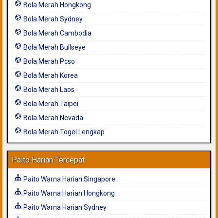
Bola Merah Hongkong
Bola Merah Sydney
Bola Merah Cambodia
Bola Merah Bullseye
Bola Merah Pcso
Bola Merah Korea
Bola Merah Laos
Bola Merah Taipei
Bola Merah Nevada
Bola Merah Togel Lengkap
Paito Harian Tercepat
Paito Warna Harian Singapore
Paito Warna Harian Hongkong
Paito Warna Harian Sydney