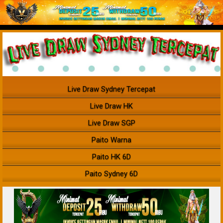
Live Draw Sydney Tercepat
Live Draw HK
Live Draw SGP
Paito Warna
Paito HK 6D
Paito Sydney 6D