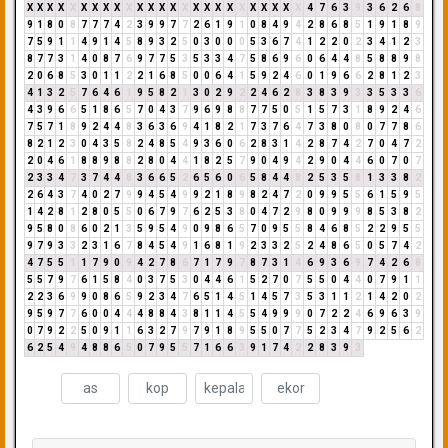
X
X
X
X
X
X
X
X
X
X
X
X
X
X
X
X
X
X
X
X
X
X
X
X
X
4
7
6
3
9
3
6
2
6
8
9
1
8
0
8
7
7
7
4
2
3
9
9
7
7
2
6
1
9
1
0
8
4
9
4
2
8
6
8
5
1
9
1
8
9
7
5
9
1
1
4
9
1
4
5
8
9
3
2
5
0
3
0
0
0
5
3
6
7
4
1
2
2
0
2
3
4
1
2
3
8
7
7
3
1
4
0
8
7
6
9
7
7
5
3
5
3
3
4
7
5
8
6
9
6
0
6
4
4
8
5
8
8
9
8
2
0
6
8
5
3
0
1
1
2
2
1
6
8
5
0
0
6
4
1
5
9
2
4
6
0
1
9
6
6
2
8
1
2
3
4
1
3
2
5
7
6
4
6
1
9
5
8
2
1
3
0
2
9
2
2
4
6
2
8
3
8
3
9
3
3
5
3
3
6
4
3
9
6
6
5
1
8
6
5
7
0
4
3
7
9
6
9
8
8
7
7
5
0
5
1
5
7
3
1
8
9
2
4
6
7
5
7
1
8
9
2
4
4
8
3
6
3
6
9
4
1
8
2
1
7
3
7
6
4
7
3
8
0
8
0
7
7
8
6
8
2
1
2
3
0
4
3
5
8
2
4
8
5
4
9
3
6
0
6
2
8
3
1
4
2
8
7
4
2
7
0
4
7
2
2
0
4
6
1
8
8
9
8
8
2
8
0
4
4
1
8
2
5
7
9
0
4
9
4
2
9
0
4
4
6
0
7
0
7
2
3
3
4
7
3
7
4
4
8
3
6
6
5
2
6
5
6
0
6
5
8
4
4
8
2
5
3
5
8
1
3
3
8
2
2
6
4
3
7
4
0
2
7
9
9
4
5
4
9
9
2
1
8
9
8
2
4
7
2
0
9
9
5
5
6
1
5
9
5
1
4
2
8
1
2
8
0
5
5
0
6
7
9
7
6
2
5
3
8
0
4
7
2
9
8
0
9
9
9
8
5
3
8
2
9
5
8
0
8
6
0
2
1
3
5
9
5
4
9
0
9
8
6
5
7
0
9
5
5
8
4
6
8
5
2
2
9
5
5
9
7
9
3
3
2
3
1
6
7
8
4
5
4
9
1
6
8
1
9
2
3
3
2
5
2
4
8
6
5
0
5
7
4
2
4
7
5
5
1
1
7
9
0
9
4
2
7
8
6
7
1
7
9
7
8
7
3
1
4
6
9
3
6
9
7
4
2
6
8
5
5
7
9
7
6
1
5
8
4
0
3
7
5
3
0
4
4
6
1
5
2
7
0
7
5
5
0
4
4
0
7
9
1
1
2
2
3
6
9
9
0
8
6
5
9
2
3
4
7
6
5
1
4
5
1
4
5
7
3
5
3
1
1
2
1
4
2
0
2
9
5
9
7
7
6
0
0
4
4
4
8
8
4
3
8
1
1
4
5
5
4
9
9
9
0
7
2
2
4
6
9
6
3
9
0
7
9
2
2
5
0
9
1
1
6
3
2
7
9
7
9
1
8
9
5
5
0
7
7
5
2
3
4
7
9
2
5
6
2
6
2
5
4
9
4
8
8
6
5
0
7
9
5
5
7
1
6
6
3
9
1
7
4
2
2
8
3
9
3
Clear