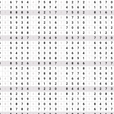
0
2
6
7
9
4
4
7
5
8
7
6
0
2
7
2
9
6
5
7
0
5
6
3
5
9
1
1
0
8
7
4
2
4
5
6
8
5
1
3
1
0
2
8
8
8
8
9
8
4
2
1
7
8
7
5
0
2
2
8
1
6
1
2
2
6
9
5
8
4
4
2
9
8
8
9
7
3
4
7
0
2
6
0
8
8
5
9
3
4
7
4
2
1
6
7
3
3
1
0
1
9
5
1
1
8
9
0
2
9
8
8
4
0
0
6
6
7
0
0
6
6
1
6
5
2
2
8
9
9
8
8
7
4
3
2
4
6
0
1
3
2
5
2
1
2
1
4
1
4
6
2
7
9
7
6
4
9
4
0
5
7
0
7
7
7
3
0
6
7
6
6
4
5
9
2
8
9
0
9
7
3
4
3
7
6
9
6
7
4
4
0
2
9
9
9
3
3
3
9
3
4
6
7
5
3
9
6
2
5
9
1
9
4
5
9
5
5
3
0
0
0
5
6
3
4
7
3
6
2
4
7
6
4
5
2
0
2
5
8
0
8
8
3
8
9
1
1
7
7
7
5
8
1
8
5
2
6
8
8
3
8
7
6
4
8
6
6
3
5
1
7
7
1
6
4
4
2
6
8
2
5
2
1
3
3
5
1
8
9
8
2
3
1
1
1
1
3
1
5
6
7
8
8
0
8
6
7
7
6
4
5
6
9
3
4
4
3
3
9
9
9
6
9
8
3
2
1
6
4
7
2
5
7
6
0
6
9
1
9
6
5
2
6
1
9
2
2
2
5
0
6
6
1
4
6
3
6
6
0
7
3
4
7
9
2
2
0
2
8
4
4
4
8
0
2
7
3
3
9
6
2
6
7
4
4
2
4
0
4
8
3
7
5
3
2
0
8
9
0
5
2
6
9
9
9
5
5
8
9
8
1
2
1
0
1
0
1
2
9
3
8
1
8
7
8
6
3
0
6
0
6
1
3
7
6
4
8
4
5
1
1
2
8
7
8
2
1
7
7
7
3
1
3
1
4
2
6
6
7
4
7