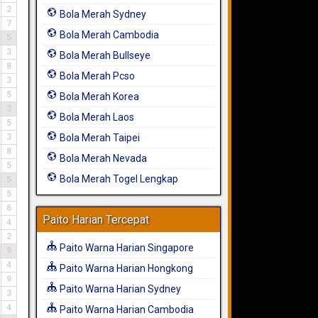
2
Bola Merah Sydney
7
Bola Merah Cambodia
5
3
Bola Merah Bullseye
8
Bola Merah Pcso
3
5
Bola Merah Korea
3
Bola Merah Laos
5
3
Bola Merah Taipei
8
Bola Merah Nevada
5
Bola Merah Togel Lengkap
5
5
6
Paito Harian Tercepat
4
2
Paito Warna Harian Singapore
9
4
Paito Warna Harian Hongkong
9
Paito Warna Harian Sydney
3
4
Paito Warna Harian Cambodia