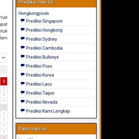
Prediksi Hari Ini
Hongkongpools
rmat
Prediksi Singapore
apat
Prediksi Hongkong
ntuk
alam
Prediksi Sydney
Prediksi Cambodia
Prediksi Bullseye
Prediksi Pcso
Prediksi Korea
D
Prediksi Laos
5
Prediksi Taipei
5
9
Prediksi Nevada
8
Prediksi Kami Lengkap
2
5
5
Paito Hari Ini
9
8