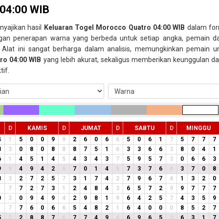
 04:00 WIB
yajikan hasil
Keluaran Togel Morocco Quatro 04:00 WIB
dalam fo
gan penerapan warna yang berbeda untuk setiap angka, pemain d
Alat ini sangat berharga dalam analisis, memungkinkan pemain u
ro 04:00 WIB
yang lebih akurat, sekaligus memberikan keunggulan d
if.
D
KAMIS
D
JUMAT
D
SABTU
D
MINGGU
4
1
5
0
0
9
9
2
6
0
6
6
5
0
6
1
7
5
7
7
7
8
3
0
8
0
8
8
8
7
5
1
6
3
3
6
6
3
8
0
4
1
6
1
4
5
1
4
5
4
3
4
3
7
5
9
5
7
3
0
6
6
3
9
9
4
9
4
2
6
7
0
1
4
5
7
3
7
6
4
3
7
0
8
8
3
2
7
2
5
7
3
1
7
4
2
7
9
6
7
4
1
3
2
0
1
7
7
2
7
3
1
2
4
8
4
3
6
5
7
2
9
9
7
7
7
0
3
0
9
4
9
4
2
9
8
1
9
6
4
2
5
7
4
3
5
9
1
7
7
6
0
6
6
5
4
8
2
1
6
4
0
0
0
8
5
2
7
5
2
2
8
8
7
6
7
7
4
9
4
6
9
6
5
2
6
3
1
7