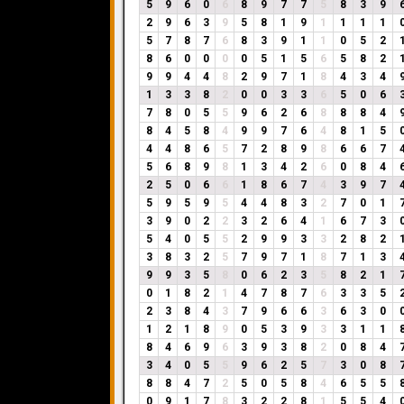
5
9
6
0
6
8
9
7
7
5
8
3
9
2
9
6
3
9
5
8
1
9
1
1
1
1
5
7
8
7
6
8
3
9
1
1
0
5
2
8
6
0
0
0
0
5
1
5
6
5
8
2
9
9
4
4
8
2
9
7
1
8
4
3
4
1
3
3
8
2
0
0
3
3
6
5
0
6
7
8
0
5
5
9
6
2
6
8
8
8
4
8
4
5
8
4
9
9
7
6
4
8
1
5
4
4
8
6
5
7
2
8
9
8
6
6
7
5
6
8
9
8
1
3
4
2
6
0
8
4
2
5
0
6
6
1
8
6
7
4
3
9
7
5
9
5
9
5
4
4
8
3
2
7
0
1
3
9
0
2
2
3
2
6
4
1
6
7
3
5
4
0
5
5
2
9
9
3
3
2
8
2
3
8
3
2
5
7
9
7
1
8
7
1
3
9
9
3
5
8
0
6
2
3
5
8
2
1
0
1
8
2
1
4
7
8
7
6
3
3
5
2
3
8
4
3
7
9
6
6
3
6
3
0
1
2
1
8
9
0
5
3
9
3
3
1
1
8
4
6
9
6
3
9
3
8
2
0
8
4
3
4
0
5
5
9
6
2
5
7
3
0
8
8
8
4
7
2
5
0
5
8
4
6
5
5
0
9
1
7
8
3
2
2
8
1
5
5
4