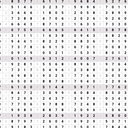
6
6
8
3
7
7
5
6
1
1
7
8
9
6
8
4
3
5
2
7
6
0
1
5
1
4
6
1
3
2
3
7
1
5
9
9
6
6
7
0
1
1
1
3
3
6
6
6
3
1
8
0
5
5
2
0
5
8
4
3
8
9
9
1
3
7
3
8
8
7
4
7
0
6
6
2
0
2
6
8
0
2
6
0
9
4
6
6
4
3
7
8
7
1
2
3
1
6
3
5
8
7
3
3
0
3
9
0
7
5
9
5
6
6
6
5
2
6
4
1
5
6
3
8
7
8
9
4
3
1
1
1
2
1
6
3
8
2
0
9
4
3
7
8
8
2
6
0
5
9
4
4
1
5
8
2
2
9
2
8
8
3
6
9
7
9
1
9
4
2
7
3
7
8
6
6
9
1
5
6
6
7
0
1
1
0
0
8
3
6
1
0
9
7
9
7
0
5
2
1
3
7
5
3
9
3
8
0
1
2
4
2
0
1
6
9
6
6
3
1
2
3
4
0
0
7
7
2
7
6
1
7
8
9
2
8
1
9
5
5
6
8
5
8
9
6
3
9
9
7
6
4
0
3
7
3
1
7
8
5
4
9
6
6
2
3
8
8
7
0
0
3
9
1
3
6
9
8
5
4
9
0
2
5
7
7
7
6
6
3
3
0
5
0
4
7
6
5
0
9
9
8
8
7
8
6
7
9
4
0
4
2
2
9
6
7
8
6
1
0
0
0
5
1
4
4
8
5
9
7
1
8
7
7
6
2
2
7
8
4
7
2
9
3
0
9
9
9
6
0
8
4
3
8
5
0
3
0
0
7
2
9
9
9
2
4
3
7
1
3
9
7
8
6
0
3
4
5
8
9
7
7
0
6
6
9
7
8
8
7
7
2
4
8
3
0
7
4
2
7
2
9
9
8
1
9
8
8
7
8
6
2
0
9
6
6
1
0
6
6
7
6
1
9
3
8
2
2
8
3
9
3
1
9
2
2
4
5
8
0
0
8
4
8
7
9
7
7
2
6
0
4
4
0
9
2
9
2
5
3
7
1
0
4
9
1
8
3
2
1
3
0
7
7
1
5
0
1
1
7
8
4
6