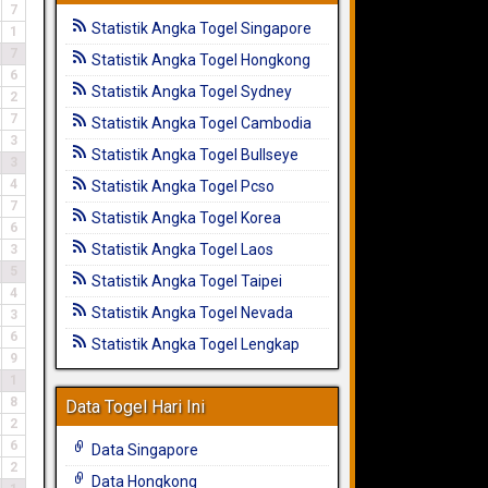
7
Statistik Angka Togel Singapore
1
7
Statistik Angka Togel Hongkong
6
Statistik Angka Togel Sydney
2
7
Statistik Angka Togel Cambodia
3
Statistik Angka Togel Bullseye
3
4
Statistik Angka Togel Pcso
7
Statistik Angka Togel Korea
6
Statistik Angka Togel Laos
3
5
Statistik Angka Togel Taipei
4
Statistik Angka Togel Nevada
3
6
Statistik Angka Togel Lengkap
9
1
8
Data Togel Hari Ini
2
6
Data Singapore
2
Data Hongkong