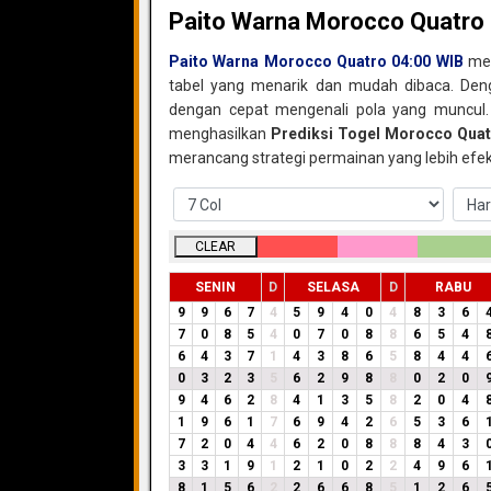
Paito Warna Morocco Quatro
Paito Warna Morocco Quatro 04:00 WIB
men
tabel yang menarik dan mudah dibaca. Den
dengan cepat mengenali pola yang muncul. 
menghasilkan
Prediksi Togel Morocco Quat
merancang strategi permainan yang lebih efekt
CLEAR
SENIN
D
SELASA
D
RABU
9
9
6
7
4
5
9
4
0
4
8
3
6
7
0
8
5
4
0
7
0
8
8
6
5
4
6
4
3
7
1
4
3
8
6
5
8
4
4
0
3
2
3
5
6
2
9
8
8
0
2
0
9
4
6
2
8
4
1
3
5
8
2
0
4
1
9
6
1
7
6
9
4
2
6
5
3
6
7
2
0
4
4
6
2
0
8
8
8
4
3
3
3
1
9
1
2
1
0
2
2
4
9
6
8
1
5
6
2
2
6
6
8
5
1
2
6