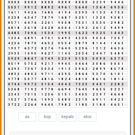
X
X
X
X
X
X
X
X
X
X
X
X
X
X
X
X
X
X
X
X
X
X
X
X
X
2
2
3
9
3
9
4
4
6
1
5
5
3
1
4
9
9
1
2
3
8
8
9
2
2
4
9
6
1
7
5
6
4
0
4
1
3
6
4
1
6
9
3
6
9
1
6
1
1
2
9
4
2
6
8
7
6
8
5
4
4
1
9
4
4
5
3
9
3
3
0
1
3
3
6
4
7
5
3
8
0
2
3
8
2
6
3
4
7
2
7
8
7
9
7
1
6
8
7
6
0
2
5
1
6
1
3
2
0
2
9
3
8
1
9
8
5
7
1
8
6
4
7
6
4
2
2
0
1
1
9
0
0
8
8
7
5
3
1
4
5
5
3
5
8
2
9
8
2
1
6
8
1
8
9
3
6
1
8
9
2
4
2
8
1
6
0
0
4
4
1
3
9
2
2
2
6
1
2
3
9
4
9
9
9
6
4
8
5
4
7
0
9
6
6
1
5
3
4
7
1
9
9
5
5
1
6
2
2
4
9
3
2
5
7
1
4
4
3
7
1
3
3
4
7
6
8
9
1
1
4
7
0
1
1
5
4
9
3
3
4
3
3
5
8
9
0
3
4
7
7
3
0
7
7
4
2
3
6
9
7
8
7
0
7
4
6
5
2
7
0
5
3
4
7
3
8
7
9
7
8
1
4
4
8
1
4
6
3
9
1
9
3
7
1
6
3
7
2
9
8
2
7
6
4
7
6
4
0
4
5
2
9
6
6
1
3
1
2
3
4
6
3
6
9
2
9
3
5
8
1
0
9
0
9
9
6
2
7
9
1
1
4
5
9
2
0
3
4
7
2
4
4
7
2
5
4
8
9
8
5
9
2
9
2
8
8
4
7
2
6
7
4
9
4
5
2
3
9
3
5
1
5
3
8
0
0
9
0
9
6
3
7
0
7
8
5
1
9
1
5
7
5
2
7
9
2
1
7
8
9
9
4
5
9
0
4
6
4
1
3
0
8
6
5
0
0
0
1
1
6
2
9
3
3
7
3
6
7
4
5
0
3
4
7
1
9
1
3
4
5
9
6
2
8
2
8
9
9
9
8
5
7
8
6
4
8
3
3
6
4
8
0
2
2
9
7
1
1
2
4
3
9
5
5
3
8
6
4
1
5
3
7
0
7
6
1
0
1
1
9
7
7
8
6
5
0
7
7
5
4
8
1
6
7
1
8
2
4
6
4
8
1
0
1
8
6
1
6
7
1
8
1
4
5
0
7
4
4
8
9
9
7
2
9
3
1
5
4
9
4
0
4
2
6
7
3
2
3
5
0
4
0
1
1
2
2
8
2
1
5
3
6
8
5
7
1
9
2
2
9
7
7
8
6
6
6
9
4
4
7
6
4
5
9
9
6
5
5
1
0
2
2
7
9
2
3
4
3
7
7
0
1
5
6
1
2
3
6
9
5
1
5
1
6
3
4
0
5
5
2
3
9
7
7
4
6
4
8
3
1
5
2
7
9
3
7
6
6
3
1
4
9
3
3
5
4
8
0
8
2
3
1
0
1
6
9
1
1
2
4
4
2
3
5
3
7
2
2
4
2
2
6
4
1
9
6
4
0
4
7
9
8
2
1
1
1
8
5
4
3
1
8
0
8
4
6
5
1
6
Clear