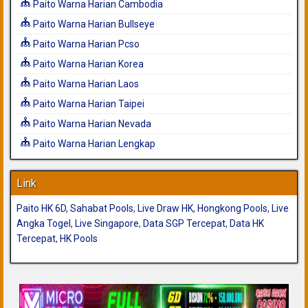
Paito Warna Harian Cambodia
Paito Warna Harian Bullseye
Paito Warna Harian Pcso
Paito Warna Harian Korea
Paito Warna Harian Laos
Paito Warna Harian Taipei
Paito Warna Harian Nevada
Paito Warna Harian Lengkap
Link
Paito HK 6D
,
Sahabat Pools
,
Live Draw HK
,
Hongkong Pools
,
Live
Angka Togel
,
Live Singapore
,
Data SGP Tercepat
,
Data HK
Tercepat
,
HK Pools