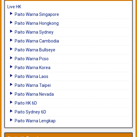
Live HK
Paito Warna Singapore
Paito Warna Hongkong
Paito Warna Sydney
Paito Warna Cambodia
Paito Warna Bullseye
Paito Warna Pcso
Paito Warna Korea
Paito Warna Laos
Paito Warna Taipei
Paito Warna Nevada
Paito HK 6D
Paito Sydney 6D
Paito Warna Lengkap