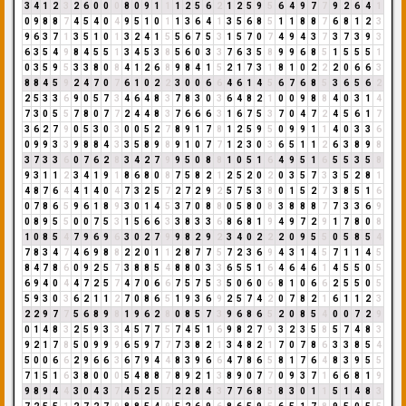
3
4
1
2
3
2
6
0
0
0
8
0
9
1
1
1
2
5
6
2
1
2
5
9
5
6
4
9
7
7
9
2
6
4
1
0
9
8
8
7
4
5
4
0
4
9
5
1
0
1
1
3
6
4
1
3
5
6
8
5
1
1
8
8
7
6
8
1
2
3
9
6
3
7
1
3
5
1
0
1
3
2
4
1
5
5
6
7
5
3
1
5
7
0
7
4
9
4
3
7
3
7
3
9
3
6
3
5
4
9
8
4
5
5
1
3
4
5
3
8
5
6
0
3
3
7
6
3
5
8
9
9
6
8
5
1
5
5
5
1
0
3
5
9
5
3
3
8
0
8
4
1
2
6
8
9
8
4
1
5
2
1
7
3
1
8
1
0
2
2
2
0
6
6
3
8
8
4
5
9
2
4
7
0
7
6
1
0
2
2
3
0
0
6
6
4
6
1
4
5
6
7
6
8
5
3
6
5
6
2
2
5
3
3
6
9
0
5
7
3
4
6
4
8
3
7
8
3
0
3
6
4
8
2
1
0
0
9
8
8
4
0
3
1
4
7
3
0
5
5
7
8
0
7
7
2
4
4
8
3
7
6
6
6
3
1
6
7
5
3
7
0
4
7
2
4
5
6
1
7
3
6
2
7
9
0
5
3
0
3
0
0
5
2
7
8
9
1
7
8
1
2
5
9
5
0
9
9
1
1
4
0
3
3
6
0
9
9
3
3
9
8
8
4
3
3
5
8
9
8
9
1
0
7
7
1
2
3
0
3
6
5
1
1
2
6
3
8
9
8
3
7
3
3
6
0
7
6
2
8
3
4
2
7
9
9
5
0
8
8
1
0
5
1
6
4
9
5
1
6
5
5
3
5
8
9
3
1
1
2
3
4
1
9
1
8
6
8
0
8
7
5
8
2
1
2
5
2
0
2
0
3
5
7
3
3
5
2
8
1
4
8
7
6
4
4
1
4
0
4
7
3
2
5
7
2
7
2
9
2
5
7
5
3
8
0
1
5
2
7
3
8
5
1
6
0
7
8
6
5
9
6
1
8
9
3
0
1
4
5
3
7
0
8
8
0
5
8
0
8
3
8
8
8
7
7
3
3
6
9
0
8
9
5
5
0
0
7
5
3
1
5
6
6
3
3
8
3
3
6
8
6
8
1
9
4
9
7
2
9
1
7
8
0
8
1
0
8
5
4
7
9
6
9
6
3
0
2
7
9
9
8
2
9
2
3
4
0
2
2
2
0
9
5
5
0
5
8
5
4
7
8
3
4
7
4
6
9
8
8
2
2
0
1
1
2
8
7
7
5
7
2
3
6
9
4
3
1
4
5
7
1
1
4
5
8
4
7
8
6
0
9
2
5
7
3
8
8
5
4
8
8
0
3
3
6
5
5
1
6
4
6
4
6
1
4
5
5
0
5
6
9
4
0
4
4
7
2
5
7
4
7
0
6
6
7
5
7
5
3
5
0
6
0
6
8
1
0
6
6
2
5
5
0
5
5
9
3
0
3
6
2
1
1
2
7
0
8
6
5
1
9
3
6
9
2
5
7
4
2
0
7
8
2
1
6
1
1
2
3
2
2
9
7
7
5
6
8
9
8
1
9
6
2
8
0
8
5
7
3
9
6
8
6
5
2
0
8
5
4
0
0
7
2
9
0
1
4
8
3
2
5
9
3
3
4
5
7
7
5
7
4
5
1
6
9
8
2
7
9
3
2
3
5
8
5
7
4
8
3
9
2
1
7
8
5
0
9
9
9
6
5
9
7
7
7
3
8
2
1
3
4
8
2
1
7
0
7
8
6
3
3
8
5
4
5
0
0
6
6
2
9
6
6
3
6
7
9
4
4
8
3
9
6
6
4
7
8
6
5
8
1
7
6
4
8
3
9
5
5
7
1
5
1
6
3
8
0
0
0
5
4
8
8
7
8
9
2
1
3
8
9
0
7
7
0
9
3
7
1
6
6
8
1
9
9
8
9
4
4
3
0
4
3
7
4
5
2
5
7
2
2
8
4
3
7
7
6
8
5
8
3
0
1
1
5
1
4
8
3