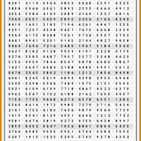
8
2
0
1
1
4
1
1
4
5
0
9
6
4
1
4
8
5
3
8
5
0
6
8
5
2
5
9
1
1
6
2
2
5
7
3
8
5
8
4
0
9
6
6
3
0
0
6
1
7
5
8
9
3
3
2
3
3
3
6
0
4
6
0
6
4
9
1
2
3
2
0
5
4
9
5
3
8
4
3
4
1
6
9
6
2
0
8
9
8
2
1
6
0
6
1
3
3
7
1
6
8
1
6
7
7
0
6
0
6
0
5
5
1
6
5
4
5
9
5
5
8
9
5
5
2
2
5
6
2
2
1
6
0
6
8
2
4
0
4
8
4
1
0
1
1
6
0
1
1
3
1
8
3
2
7
1
9
6
6
6
2
6
1
7
6
8
6
7
4
1
2
5
5
1
9
2
9
1
1
7
2
5
7
3
4
5
3
8
2
9
4
5
7
3
7
6
7
5
3
0
6
6
8
5
3
3
3
9
3
9
5
6
4
1
4
1
7
5
3
8
2
8
8
7
7
3
6
1
7
9
7
2
6
8
5
9
0
7
7
2
7
0
3
3
4
6
6
1
7
8
9
4
1
5
5
2
0
1
1
9
1
4
5
9
2
1
4
4
8
4
8
2
7
9
9
6
0
8
8
9
4
6
4
1
7
6
9
6
6
7
2
1
6
7
3
4
8
5
4
1
9
6
7
4
9
1
8
4
3
9
3
4
0
4
3
6
2
7
9
8
1
8
2
1
9
1
2
8
1
9
9
3
9
3
9
1
9
1
1
3
2
2
8
1
0
7
7
5
3
9
2
7
6
4
3
5
8
3
2
0
6
8
7
6
7
9
0
7
7
3
3
7
7
5
3
2
4
8
3
4
6
2
0
2
5
1
5
3
8
4
9
5
9
5
7
8
4
4
8
8
5
4
7
2
0
8
7
8
6
6
0
8
5
4
0
8
6
7
4
1
4
2
1
3
0
6
4
7
2
6
5
8
4
3
2
1
8
8
7
4
4
8
0
8
9
9
9
1
1
5
0
1
2
3
0
4
7
8
6
2
5
4
5
9
3
8
0
2
2
1
1
8
6
5
1
2
1
2
3
7
8
5
6
2
8
4
9
8
8
6
9
6
1
7
8
2
4
5
9
5
6
1
9
1
4
8
9
3
3
4
3
9
8
8
2
9
3
5
8
6
9
4
8
3
3
3
4
0
4
3
2
9
8
8
5
3
0
6
6
7
4
8
9
8
1
0
7
5
3
2
1
3
1
4
0
5
0
0
0
5
9
2
1
3
6
1
0
9
9
6
1
0
9
9
7
7
1
8
9
4
8
6
7
4
4
5
2
2
4
0
3
7
0
7
5
9
6
3
9
5
5
6
7
4
3
7
0
2
2
6
1
8
8
7
2
1
6
2
8
7
6
5
0
5
4
9
5
7
3
7
1
5
4
9
7
7
3
0
3
9
6
6
8
5
6
2
7
2
9
6
3
7
8
6
6
3
3
1
4
1
2
8
3
2
5
3
6
0
6
8
4
1
4
5
1
9
7
3
1
9
9
8
5
4
7
2
7
9
7
3
7
1
6
7
5
4
3
6
9
2
1
6
1
7
5
7
5
3
8
6
1
8
3
2
7
6
3
6
9
9
8
7
9
7
9
0
6
4
1
7
7
3
9
3
1
4
1
9
1
8
3
4
1
5
8
1
2
9
2
4
3
9
1
1
6
6
4
6
1
1
2
1
2
3
7
7
4
2
6
9
5
8
1
9
6
4
7
6
4
3
8
1
9
1
6
2
7
3
1
9
7
5
3
8
6
9
3
8
2
8
9
9
7
7
1
8
9
9
9
8
4
5
2
7
0
6
4
7
2
1
0
3
6
9
8
8
0
1
1
0
8
0
4
4
5
4
5
5
1
2
7
6
6
3
8
0
8
5
4
9
5
5
0
5
5
9
5
1
6
5
7
4
4
8
0
0
8
4
3
7
0
9
3
3
5
2
0
7
7
1
9
1
3
4
1
0
2
3
5
5
2
0
5
5
5
7
4
3
7
9
2
7
8
6
4
3
5
2
7