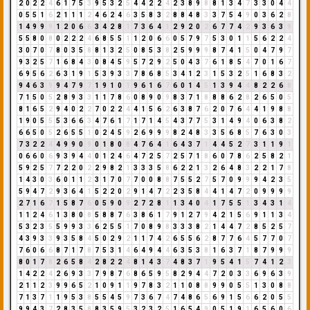
2
0
2
2
4
6
1
7
5
3
9
5
3
2
5
4
4
2
2
4
2
3
8
9
8
8
1
3
4
7
3
3
0
4
4
0
5
5
1
6
2
1
1
1
2
4
6
2
4
6
3
5
8
3
2
8
8
4
8
3
3
7
5
4
9
0
3
6
2
8
1
4
9
9
9
1
2
0
6
6
3
4
2
8
1
7
3
6
4
1
2
9
2
0
2
6
7
7
4
2
9
3
6
3
9
5
5
8
0
8
0
2
2
2
4
6
8
5
5
1
1
2
0
6
6
0
5
7
9
7
5
3
0
1
1
5
6
2
2
4
3
0
7
0
7
8
0
3
5
8
8
1
3
2
5
0
8
5
3
8
2
5
9
9
9
8
7
4
1
5
0
4
7
9
7
9
3
2
5
7
1
6
8
4
3
0
8
4
5
9
5
7
2
9
2
5
0
4
3
7
6
1
8
5
4
7
0
1
6
7
6
9
5
6
2
6
3
1
9
1
5
3
9
3
3
7
8
6
8
5
3
4
1
2
3
1
5
3
2
5
1
6
8
3
2
9
4
6
3
9
9
4
7
9
7
1
9
1
0
1
9
6
1
6
7
6
0
1
4
5
1
3
9
4
4
8
2
2
6
8
7
1
5
0
5
2
8
9
3
3
1
1
7
8
6
0
8
9
0
9
8
3
7
1
8
8
8
6
2
8
2
6
5
0
5
8
1
6
5
2
9
4
0
2
2
7
0
2
2
4
4
1
5
6
2
6
3
8
7
6
2
0
7
6
4
4
1
9
8
8
1
9
0
5
5
5
3
6
6
3
4
7
6
1
7
1
7
1
4
5
4
3
7
7
5
3
1
4
9
4
0
6
3
8
2
6
6
5
0
5
2
6
5
5
1
0
2
4
5
9
2
6
9
9
9
8
2
4
8
3
3
5
6
8
5
7
6
3
0
3
7
3
2
2
4
4
9
9
0
9
0
1
8
0
8
4
7
6
4
1
6
4
3
7
1
4
4
5
2
7
3
1
1
9
1
0
6
6
0
6
9
3
9
4
4
0
1
2
4
6
4
7
2
5
7
2
5
7
1
8
6
0
7
8
6
2
5
8
2
1
5
9
2
5
7
7
2
2
0
2
2
9
8
2
1
3
3
3
5
8
6
2
2
1
3
2
6
4
8
3
2
2
1
7
8
1
4
3
0
3
6
0
1
1
2
3
1
7
0
7
7
0
0
8
8
7
5
5
2
7
5
7
0
9
9
9
4
2
3
5
5
9
4
7
2
9
3
6
4
1
5
2
2
0
2
9
1
4
7
2
2
3
5
8
4
4
1
4
7
2
0
9
9
9
9
2
7
1
6
7
1
5
8
7
6
0
5
9
0
9
2
7
2
8
1
1
3
4
0
4
1
7
5
5
1
3
4
3
1
4
1
1
2
4
6
1
3
8
0
8
5
8
8
7
6
3
8
6
1
7
9
1
2
7
9
4
2
1
5
6
9
1
1
3
4
5
3
2
3
5
5
9
9
3
3
6
2
5
5
1
7
0
8
9
8
3
3
3
8
2
1
4
4
7
2
8
5
2
5
7
4
3
9
3
3
9
3
5
8
4
5
0
2
9
2
1
1
7
4
2
6
5
5
6
2
8
7
7
6
4
5
7
7
0
7
7
6
0
6
6
8
7
1
7
8
7
5
3
1
4
6
4
9
4
4
6
3
5
3
8
1
6
3
7
1
8
7
9
9
9
8
0
1
7
8
2
6
5
8
4
2
8
2
2
4
8
1
4
3
7
4
8
3
7
1
9
5
4
1
5
7
4
1
2
3
1
4
2
2
4
2
6
9
3
3
7
9
8
7
6
8
6
5
9
5
8
2
9
4
4
7
2
0
3
3
6
9
6
3
9
2
1
1
2
3
9
9
6
5
2
1
0
9
1
1
9
7
8
3
2
1
1
0
8
8
9
9
0
5
5
1
3
0
8
8
7
1
3
7
1
1
9
5
3
8
5
5
4
5
9
7
3
6
7
4
7
4
8
6
5
6
9
1
5
6
6
2
0
5
5
9
9
4
3
7
2
8
3
5
8
8
3
5
9
5
3
2
3
2
5
1
6
5
4
9
0
5
1
9
1
6
5
6
0
6