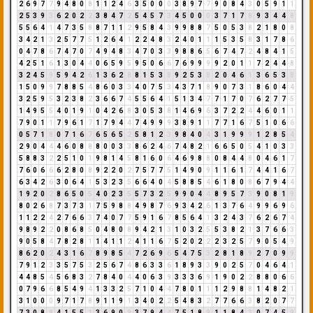
2
6
9
7
7
9
4
8
0
8
1
1
2
4
6
3
5
0
0
0
3
8
9
7
7
9
0
8
4
3
0
5
9
1
1
2
5
3
9
3
6
2
0
2
2
3
8
4
7
2
5
4
5
7
3
4
5
0
0
0
3
7
1
7
8
9
3
4
4
8
5
5
6
4
1
4
7
3
5
8
8
7
1
1
2
9
5
8
4
3
9
9
8
8
7
5
0
5
3
8
2
1
8
0
8
3
4
2
1
3
2
5
7
7
5
1
2
6
4
1
2
2
4
8
3
2
4
0
1
1
1
5
3
5
8
3
1
7
8
6
0
4
7
8
6
7
4
7
0
7
4
9
4
8
3
4
7
0
3
3
9
8
8
6
5
6
7
4
7
2
4
8
4
1
5
4
2
5
1
6
1
3
0
4
4
0
6
5
9
5
9
5
0
6
6
7
6
9
9
9
9
2
0
1
1
7
2
4
4
8
3
2
4
5
9
5
9
4
2
6
1
3
6
2
8
8
1
5
3
8
9
2
5
3
8
2
0
4
6
1
3
6
5
3
8
1
5
0
9
9
7
8
8
5
4
8
6
0
3
3
4
0
7
5
3
4
3
7
1
8
9
0
7
3
1
8
6
0
4
4
3
2
5
9
5
3
2
3
8
2
3
6
6
7
4
5
5
6
4
1
5
1
3
4
7
7
1
7
0
7
6
2
7
7
5
1
4
9
5
5
4
0
1
9
1
0
4
2
6
8
3
0
5
3
8
1
4
6
9
6
3
7
2
2
4
4
6
0
1
1
7
9
0
1
1
7
9
6
1
7
1
7
9
4
4
7
4
9
9
9
3
8
9
1
1
7
7
1
6
7
5
1
0
6
6
0
5
7
1
8
0
7
1
6
7
6
5
6
5
2
5
8
1
2
3
9
8
4
0
4
3
1
9
9
9
1
2
8
5
4
2
9
0
4
4
4
6
0
8
8
8
0
0
3
3
8
6
2
4
6
7
4
8
2
1
6
6
5
0
5
4
1
0
3
3
5
8
8
3
2
2
5
1
0
1
9
8
1
4
5
8
1
6
0
6
4
6
9
8
8
0
8
4
4
8
0
4
6
1
7
7
6
0
6
6
6
2
8
0
8
9
2
2
0
2
7
5
7
7
5
1
4
9
0
9
1
1
6
1
7
4
4
1
6
7
6
3
4
2
6
3
0
6
4
1
5
3
2
3
5
6
6
4
0
4
5
8
8
5
4
6
1
8
0
8
6
7
9
4
4
1
9
2
0
2
8
6
5
0
5
4
0
2
3
5
5
7
3
2
5
9
9
0
4
4
8
9
5
7
3
9
0
8
1
9
8
0
2
6
8
7
3
7
3
1
7
5
9
8
8
4
9
8
7
6
9
3
4
2
6
1
3
7
6
4
9
9
6
9
6
1
1
2
2
4
2
7
6
6
3
7
4
0
7
7
5
9
1
6
7
8
5
6
4
1
3
2
4
3
7
6
2
6
7
4
9
8
9
2
2
0
8
6
8
5
0
4
8
0
8
9
4
2
1
3
1
0
3
2
5
5
3
8
2
1
3
7
6
6
3
9
0
5
8
4
7
8
2
8
1
1
4
1
1
2
4
1
1
6
7
5
2
0
2
2
2
3
2
5
7
9
0
5
4
9
8
6
2
0
2
4
3
1
6
7
8
9
8
5
4
7
2
6
9
6
5
4
7
5
3
2
8
1
8
9
2
7
0
9
9
7
9
1
2
3
3
5
7
5
3
2
5
6
7
4
8
6
3
3
6
1
8
9
3
3
9
0
2
5
7
0
4
6
4
1
4
4
8
5
4
5
6
8
3
2
7
8
4
0
4
4
0
6
3
9
3
3
3
6
9
1
9
0
2
2
8
8
0
6
6
0
7
9
6
6
8
5
4
9
4
1
3
3
2
5
7
1
0
4
4
7
8
0
1
1
1
2
9
8
8
1
4
8
2
1
3
1
0
0
0
9
7
1
7
8
9
1
1
9
1
3
4
0
2
2
5
4
8
3
2
7
7
6
6
3
8
2
0
7
7
7
3
0
8
8
4
1
5
5
1
3
6
9
0
9
3
7
9
4
4
7
5
1
8
9
1
1
8
4
3
0
7
4
5
9