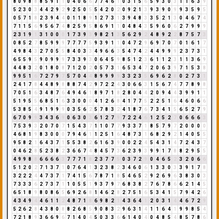
8
0
9
8
8
8
5
9
1
1
0
4
0
6
6
7
7
4
6
1
0
3
1
5
6
5
9
3
0
3
1
1
6
3
9
5
2
3
0
3
4
4
2
9
2
9
2
5
0
5
5
4
2
0
2
0
9
2
1
3
9
3
9
0
9
9
3
5
9
5
0
5
7
1
8
2
3
9
4
4
0
1
1
8
9
1
2
7
3
1
3
9
4
8
3
3
5
2
1
3
0
4
6
7
4
7
1
1
5
6
9
5
6
7
4
8
2
5
9
5
8
6
9
1
1
0
4
8
4
3
5
9
6
0
6
2
7
9
9
9
2
3
1
9
1
3
1
0
0
0
1
7
3
9
3
9
8
2
1
3
5
6
2
9
2
4
8
9
2
2
8
7
5
7
3
0
8
5
2
7
8
5
9
9
9
7
7
7
7
5
9
3
9
1
1
0
4
7
2
9
6
9
7
0
7
0
1
6
1
7
4
9
8
4
3
2
7
0
5
5
8
4
0
3
3
4
9
6
6
3
5
4
7
4
2
4
4
9
9
9
2
3
7
3
1
6
5
5
9
5
9
0
9
9
9
7
3
3
9
3
0
6
4
5
9
8
5
1
2
3
6
1
1
2
3
1
1
3
6
9
4
4
8
3
2
0
1
8
0
8
7
1
2
0
2
0
5
7
3
1
6
5
3
4
7
2
0
6
3
9
7
1
5
3
8
9
9
5
1
6
7
2
7
9
7
5
7
0
4
4
8
9
9
9
9
3
3
2
3
5
6
9
6
2
8
0
2
7
3
1
2
4
1
7
8
4
4
8
9
8
8
8
7
4
2
9
7
2
2
4
3
0
6
6
3
1
5
6
7
4
7
7
8
9
8
7
0
5
1
6
3
4
8
7
6
4
9
4
6
1
8
9
7
1
8
2
8
0
4
4
2
0
9
4
4
3
9
9
1
1
5
1
9
5
5
6
8
5
1
6
3
3
0
0
0
4
1
2
6
8
4
1
7
7
5
2
2
5
1
6
4
6
0
6
6
5
3
8
5
4
9
1
9
9
9
0
3
5
6
2
5
7
8
3
2
4
1
8
7
6
7
3
4
1
5
6
5
2
7
9
6
7
0
9
9
3
4
3
6
9
0
6
3
0
3
6
1
2
7
9
7
2
2
4
6
1
2
5
2
7
0
6
6
6
3
7
5
3
9
3
2
0
7
0
7
1
5
4
3
7
1
1
0
7
7
9
3
3
7
1
8
5
7
9
7
2
0
0
0
0
4
6
8
1
9
8
3
0
0
0
7
9
4
6
1
1
2
5
1
6
4
8
7
3
1
6
8
2
9
2
1
4
0
5
5
9
5
8
2
1
6
4
3
7
1
5
5
3
8
2
6
1
6
3
9
0
0
2
2
4
5
4
3
1
4
7
2
4
3
7
0
4
6
2
8
5
2
3
8
2
3
6
6
7
4
8
4
5
7
3
6
2
3
9
3
9
9
1
7
8
8
2
9
5
5
4
9
9
8
8
6
6
6
6
3
7
7
7
1
8
2
3
7
7
5
0
3
7
2
9
0
4
6
5
2
3
2
0
6
6
5
1
2
0
2
7
1
3
7
1
0
7
6
4
1
3
2
3
8
2
3
4
6
0
6
1
3
3
0
3
3
9
1
7
8
3
2
2
2
4
4
7
3
7
1
7
4
1
5
6
7
8
7
1
8
5
4
6
5
2
9
2
6
9
6
3
8
3
0
3
7
3
3
3
6
2
7
3
7
1
1
0
5
5
1
9
3
7
9
7
6
8
3
8
2
7
6
7
8
6
6
2
1
4
5
6
5
1
8
9
8
0
8
6
5
6
9
2
6
8
1
4
6
2
8
2
7
5
1
6
5
3
4
1
5
7
9
4
2
6
4
3
4
9
4
4
6
1
1
2
4
8
7
1
8
6
9
8
2
1
4
3
6
4
1
2
0
3
1
4
4
6
7
2
9
5
2
6
2
8
4
3
8
0
8
8
2
6
8
5
9
0
8
3
2
9
6
3
1
4
1
1
6
4
1
9
9
8
5
4
7
2
1
8
9
3
6
6
9
6
7
1
4
0
4
5
0
3
3
6
6
1
4
0
4
0
4
8
5
4
8
5
7
8
6