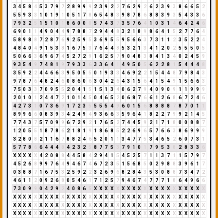
3
4
5
8
4
5
3
7
9
7
2
8
9
9
9
2
3
9
2
2
7
6
2
9
2
6
2
3
9
3
8
6
6
5
2
5
5
9
3
3
1
0
1
9
1
0
5
1
7
8
6
5
4
8
3
9
8
7
8
6
8
8
3
9
3
5
4
3
3
6
7
9
3
2
5
1
5
1
0
1
8
6
0
0
0
5
7
4
3
7
3
5
7
6
4
1
0
3
1
4
6
4
2
4
6
6
9
0
1
1
4
9
0
4
4
9
7
8
8
7
2
9
4
4
8
3
2
1
8
9
8
6
4
1
5
2
7
7
6
4
5
8
9
8
8
7
2
8
7
6
9
2
5
9
5
3
6
9
5
5
9
5
6
6
3
7
3
1
1
2
3
5
2
2
4
4
8
4
0
4
9
1
5
3
8
1
6
7
5
3
7
6
4
4
8
5
3
2
1
3
4
1
2
0
2
5
5
5
0
5
5
0
6
6
3
6
9
6
7
4
5
2
7
2
9
1
6
2
5
7
9
0
4
8
3
8
4
1
3
4
0
2
4
5
9
9
3
5
4
9
7
4
8
1
9
7
9
3
3
6
3
3
6
4
1
4
9
5
0
5
6
2
2
8
1
5
4
4
4
8
3
5
9
2
2
4
4
6
6
3
9
5
0
5
5
0
1
9
3
3
4
6
9
2
2
1
5
4
4
8
7
9
8
4
3
9
7
8
7
6
4
8
2
4
6
0
8
6
0
6
3
0
4
2
6
4
3
1
5
6
4
1
5
4
9
1
5
6
6
3
7
5
0
3
3
7
0
9
5
5
2
0
4
1
5
1
5
1
3
4
0
6
2
7
9
4
0
9
0
9
1
1
9
9
9
2
0
1
0
1
2
4
4
7
2
1
0
1
4
5
0
4
6
5
2
0
6
8
7
6
6
1
2
6
8
6
7
2
4
6
4
2
7
3
1
0
7
3
6
9
1
7
2
3
5
5
5
5
4
9
6
0
1
5
6
8
8
8
8
7
8
7
0
1
1
8
9
9
6
6
0
8
3
9
3
4
2
4
9
4
9
3
6
6
3
5
9
6
4
1
8
2
2
7
9
9
2
1
4
5
7
7
4
3
7
5
7
0
9
9
6
7
2
9
2
1
7
6
5
2
7
4
4
5
9
2
1
7
1
8
0
0
8
8
7
1
2
0
5
5
1
8
7
8
6
2
1
8
1
9
1
8
6
8
5
2
2
6
9
6
5
7
6
6
3
8
6
9
9
9
3
2
8
0
8
2
1
1
6
7
8
8
2
4
6
5
2
0
1
1
3
4
7
7
5
3
4
6
5
2
6
0
7
3
1
5
7
7
8
6
6
4
4
4
8
4
2
3
2
5
8
7
7
5
3
7
9
1
0
1
7
9
5
3
8
2
8
3
3
6
X
X
X
X
X
4
2
0
8
8
4
4
5
8
4
2
9
4
1
5
4
5
2
5
7
1
1
3
7
1
1
5
7
9
7
4
5
2
6
8
9
9
7
6
4
9
4
6
7
4
6
7
2
3
5
1
5
6
8
5
0
2
9
8
8
3
9
6
1
7
0
3
8
8
7
1
6
7
5
3
2
5
9
2
2
3
2
6
9
6
8
2
8
4
3
5
3
0
8
8
7
3
4
7
2
4
6
1
1
2
0
9
2
6
8
0
5
4
6
1
7
1
2
5
7
9
4
6
7
4
7
7
7
1
8
6
4
9
6
6
7
3
0
9
9
0
4
2
9
2
4
0
8
6
5
X
X
X
X
X
X
X
X
X
X
X
X
X
X
X
X
X
X
X
X
X
X
X
X
X
X
X
X
X
X
X
X
X
X
X
X
X
X
X
X
X
X
X
X
X
X
X
X
X
X
X
X
X
X
X
X
X
X
X
X
X
X
X
X
X
X
X
X
X
X
X
X
X
X
X
X
X
X
X
X
X
X
X
X
X
X
X
X
X
X
X
X
X
X
X
X
X
X
X
X
X
X
X
X
X
X
X
X
X
X
X
X
X
X
X
X
X
X
X
X
X
X
X
X
X