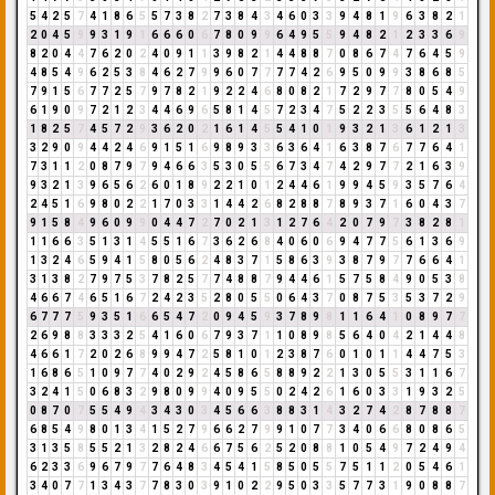
5
4
2
5
7
4
1
8
6
5
5
7
3
8
2
7
3
8
4
3
4
6
0
3
3
9
4
8
1
9
6
3
8
2
1
2
0
4
5
9
9
3
1
9
1
6
6
6
0
6
7
8
0
9
9
6
4
9
5
5
9
4
8
2
1
2
3
3
6
9
8
2
0
4
4
7
6
2
0
2
4
0
9
1
1
3
9
8
2
1
4
4
8
8
7
0
8
6
7
4
7
6
4
5
9
4
8
5
4
9
6
2
5
3
8
4
6
2
7
9
9
6
0
7
7
7
7
4
2
6
9
5
0
9
9
3
8
6
8
5
7
9
1
5
6
7
7
2
5
7
9
7
8
2
1
9
2
2
4
6
8
0
8
2
1
7
2
9
7
7
8
0
5
4
9
6
1
9
0
9
7
2
1
2
3
4
4
6
9
6
5
8
1
4
5
7
2
3
4
7
5
2
2
3
5
5
6
4
8
3
1
8
2
5
7
4
5
7
2
9
3
6
2
0
2
1
6
1
4
5
5
4
1
0
1
9
3
2
1
3
6
1
2
1
3
3
2
9
0
9
4
4
2
4
6
9
1
5
1
6
9
8
9
3
3
6
3
6
4
1
6
3
8
7
6
7
7
6
4
1
7
3
1
1
2
0
8
7
9
7
9
4
6
6
3
5
3
0
5
5
6
7
3
4
7
4
2
9
7
7
2
1
6
3
9
9
3
2
1
3
9
6
5
6
2
6
0
1
8
9
2
2
1
0
1
2
4
4
6
1
9
9
4
5
9
3
5
7
6
4
2
4
5
1
6
9
8
0
2
2
1
7
0
3
3
1
4
4
2
6
8
2
8
8
7
8
9
3
7
1
6
0
4
3
7
9
1
5
8
4
9
6
0
9
9
0
4
4
7
2
7
0
2
1
3
1
2
7
6
4
2
0
7
9
7
3
8
2
8
1
1
1
6
6
3
5
1
3
1
4
5
5
1
6
7
3
6
2
6
8
4
0
6
0
6
9
4
7
7
5
6
1
3
6
9
1
3
2
4
6
5
9
4
1
5
8
0
5
6
2
4
8
3
7
1
5
8
6
3
9
3
8
7
9
7
7
6
6
4
1
3
1
3
8
2
7
9
7
5
3
7
8
2
5
7
7
4
8
8
7
9
4
4
6
1
5
7
5
8
4
9
0
5
3
8
4
6
6
7
4
6
5
1
6
7
2
4
2
3
5
2
8
0
5
5
0
6
4
3
7
0
8
7
5
3
5
3
7
2
9
6
7
7
7
5
9
3
5
1
6
6
5
4
7
2
0
9
4
5
9
3
7
8
9
8
1
1
6
4
1
0
8
9
7
7
2
6
9
8
8
3
3
3
2
5
4
1
6
0
6
7
9
3
7
1
1
0
8
9
8
5
6
4
0
4
2
1
4
4
8
4
6
6
1
7
2
0
2
6
8
9
9
4
7
2
5
8
1
0
1
2
3
8
7
6
0
1
0
1
1
4
4
7
5
3
1
6
8
6
5
1
0
9
7
7
4
0
2
9
2
4
5
8
6
5
8
8
9
2
2
1
3
0
5
5
3
1
1
6
7
3
2
4
1
5
0
6
8
3
2
9
8
0
9
9
4
0
9
5
5
0
2
4
2
6
1
6
0
3
3
1
9
3
2
5
0
8
7
0
7
5
5
4
9
4
3
4
3
0
3
4
5
6
6
3
8
8
3
1
4
3
2
7
4
2
8
7
8
8
7
6
8
5
4
9
8
0
1
3
4
1
5
2
7
9
6
6
2
7
9
9
1
0
7
7
3
4
0
6
6
8
0
8
6
5
3
1
3
5
8
5
5
2
1
3
2
8
2
4
6
6
7
5
6
2
5
2
0
8
8
1
0
5
4
9
7
2
4
9
4
6
2
3
3
6
9
6
7
9
7
7
6
4
8
3
4
5
4
1
5
8
5
0
5
5
7
5
1
1
2
0
5
4
6
1
3
4
0
7
7
1
3
4
3
7
7
8
3
0
3
9
1
0
2
2
9
5
0
3
3
5
7
7
3
1
9
0
8
8
7