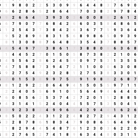
9
1
9
8
0
2
2
5
3
0
9
9
6
4
4
8
3
7
6
9
0
9
6
6
2
8
6
5
2
8
6
4
1
7
0
3
8
2
9
7
8
4
0
9
2
6
6
4
1
3
9
3
0
3
6
0
0
8
8
2
6
1
2
6
6
7
9
0
7
7
6
8
4
2
6
6
0
3
5
8
4
8
6
5
5
1
2
5
4
3
7
3
8
4
2
6
3
6
7
7
5
9
3
6
4
1
9
5
2
8
9
8
8
3
1
5
6
8
9
8
6
5
0
9
3
9
1
8
1
3
0
8
8
7
6
4
8
3
3
5
4
3
7
8
8
5
7
4
4
5
4
9
7
7
3
8
6
1
7
3
8
8
0
8
6
3
6
8
1
1
4
4
5
2
7
0
1
5
0
5
8
7
3
8
2
2
1
0
6
3
4
5
5
6
2
8
6
2
4
5
9
0
9
7
5
3
1
3
5
5
7
4
7
5
8
8
7
3
9
4
7
2
1
1
0
0
0
6
3
0
8
5
9
2
7
5
4
9
2
3
2
8
1
2
7
5
3
8
3
3
0
1
4
7
0
1
5
3
8
9
9
7
5
3
9
1
9
8
8
2
6
8
7
0
8
1
2
9
2
2
0
6
4
9
4
1
5
0
5
5
9
7
1
1
1
2
2
4
0
5
5
6
9
1
0
1
5
6
4
9
4
6
4
4
0
7
6
0
8
5
6
2
5
3
7
4
2
7
2
0
1
1
2
8
8
5
9
4
3
1
4
1
5
2
4
0
4
4
5
5
7
5
3
5
0
4
1
8
3
9
2
3
8
2
4
9
9
6
6
4
2
9
4
4
1
6
2
6
0
8
5
0
2
2
4
3
1
2
2
4
8
2
7
2
9
4
3
1
2
5
3
2
8
7
8
6
1
8
3
4
7
9
0
8
6
5
6
4
9
6
1
1
8
2
9
4
4
5
4
8
7
6
1
2
3
0
3
6
2
2
0
4
8
2
7
6
5
2
7
4
1
8
9
6
3
4
4
8
0
3
1
1