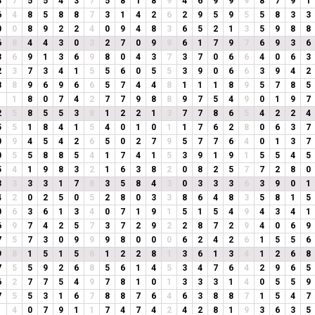
8
7
5
5
4
3
7
5
8
1
8
9
4
6
9
9
9
8
7
9
1
6
4
8
5
8
8
7
3
1
4
2
6
2
9
5
9
5
5
8
3
3
0
0
8
9
2
2
4
0
9
4
8
3
6
5
2
1
3
5
9
8
8
6
8
4
4
3
0
3
2
7
0
9
9
6
1
7
9
7
6
9
3
6
3
6
9
1
3
6
9
8
0
4
3
7
3
7
0
6
6
4
0
6
3
2
3
7
3
4
1
5
5
6
0
5
5
3
9
0
6
6
3
9
4
2
8
8
9
6
9
6
6
5
7
4
4
8
1
1
1
8
9
5
7
8
5
1
1
8
0
7
4
2
7
7
9
8
8
9
7
5
4
9
0
1
9
7
2
5
8
5
5
3
8
1
2
2
1
3
7
7
8
6
5
4
2
2
4
5
5
1
8
4
1
5
4
0
1
0
1
1
7
6
2
8
0
6
3
7
0
9
4
5
4
2
6
5
0
2
7
9
5
7
7
6
4
0
1
3
7
0
5
5
8
8
5
4
1
7
4
1
5
3
9
1
9
1
5
5
4
5
5
4
1
9
8
3
2
1
6
3
8
2
0
8
2
5
7
7
2
8
0
3
3
3
3
1
7
8
3
5
8
4
3
0
3
3
3
6
3
9
0
1
4
2
0
2
5
0
5
2
8
0
3
3
8
6
4
8
3
5
8
1
5
0
6
3
6
1
3
4
0
7
1
9
1
5
1
5
4
9
4
3
4
1
6
9
7
4
2
5
7
3
7
2
9
2
2
8
7
2
9
4
0
6
9
7
5
7
3
0
9
9
9
8
0
0
0
6
2
4
2
6
1
5
5
6
9
8
1
5
1
5
6
1
2
2
8
1
3
6
1
3
4
1
2
6
8
7
5
5
9
2
6
8
5
6
1
4
5
3
4
7
6
4
2
9
6
5
6
2
7
7
5
4
9
7
8
1
0
1
3
3
3
1
4
0
5
5
9
7
5
5
3
1
6
7
8
8
7
6
4
6
3
8
8
7
1
5
4
7
1
4
0
7
9
1
1
7
4
7
4
2
4
2
8
1
9
3
6
3
5