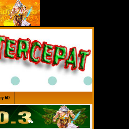
ey 6D