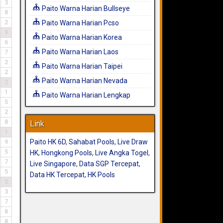
3
Paito Warna Harian Bullseye
8
2
Paito Warna Harian Pcso
9
Paito Warna Harian Korea
6
Paito Warna Harian Laos
7
2
Paito Warna Harian Taipei
2
Paito Warna Harian Nevada
2
1
Paito Warna Harian Lengkap
5
2
8
Link
1
Paito HK 6D
,
Sahabat Pools
,
Live Draw
9
5
HK
,
Hongkong Pools
,
Live Angka Togel
,
7
Live Singapore
,
Data SGP Tercepat
,
5
Data HK Tercepat
,
HK Pools
2
3
7
8
8