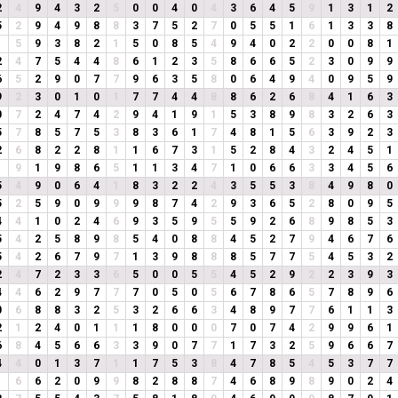
2
4
9
4
3
2
5
0
0
4
0
4
3
6
4
5
9
1
3
1
2
5
2
9
4
9
8
8
3
7
5
2
7
0
5
5
1
6
1
3
3
8
1
5
9
3
8
2
1
5
0
8
5
4
9
4
0
2
2
0
0
8
1
2
4
7
5
4
4
8
6
1
2
3
5
8
6
6
5
2
3
0
9
9
6
5
2
9
0
7
7
9
6
3
5
8
0
6
4
9
4
0
9
5
9
9
2
3
0
1
0
1
7
7
4
4
8
8
6
2
6
8
4
1
6
3
0
7
2
4
7
4
2
9
4
1
9
1
5
3
8
9
8
3
2
6
3
5
7
8
5
7
5
3
8
3
6
1
7
4
8
1
5
6
3
9
2
3
2
6
8
2
2
8
1
1
6
7
3
1
5
2
8
4
3
2
4
5
1
1
9
1
9
8
6
5
1
1
3
4
7
1
0
6
6
3
3
4
5
6
5
4
9
0
6
4
1
8
3
2
2
4
3
5
5
3
8
4
9
8
0
5
2
5
9
0
9
9
9
8
7
4
2
9
3
6
5
2
8
0
9
5
4
4
1
0
2
4
6
9
3
5
9
5
5
9
2
6
8
9
8
5
3
5
4
2
5
8
9
8
5
4
0
8
8
4
5
2
7
9
4
6
7
6
5
4
2
6
7
9
7
1
3
9
8
8
8
5
7
7
5
4
5
3
2
2
4
7
2
3
3
6
5
0
0
5
5
4
5
2
9
2
2
3
9
3
4
4
6
2
9
7
7
7
0
5
0
5
6
7
8
6
5
7
8
9
6
0
6
8
8
3
2
5
3
2
6
6
3
4
8
9
7
7
6
1
1
3
2
1
2
4
0
1
1
1
8
0
0
0
7
0
7
4
2
9
9
6
1
6
8
4
5
6
6
3
3
9
0
7
7
1
7
3
2
5
9
6
6
7
4
4
0
1
3
7
1
1
7
5
3
8
4
7
8
5
4
5
3
7
7
1
6
6
2
0
9
9
8
2
8
8
7
4
6
8
9
8
9
0
2
4