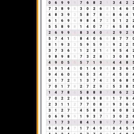
0
6
9
9
9
7
6
8
2
1
3
4
2
7
3
8
9
8
3
0
2
6
8
1
4
6
4
8
3
9
3
5
8
7
8
6
8
6
4
6
1
6
9
6
9
8
4
7
2
5
1
2
5
5
8
9
8
1
4
0
7
7
6
5
8
2
6
9
9
9
8
3
4
0
4
2
9
2
5
7
4
1
5
8
4
0
6
6
8
7
7
8
1
9
3
3
5
9
5
9
5
9
2
2
3
7
3
6
9
1
2
3
1
4
9
5
4
9
8
9
8
8
7
3
2
8
1
3
0
8
4
9
0
5
5
5
7
1
9
1
4
4
8
5
9
1
4
5
0
1
4
9
4
8
3
6
9
4
6
0
6
6
5
3
4
7
4
5
0
0
1
7
2
9
1
3
7
4
2
5
6
8
7
0
1
7
8
2
7
2
9
2
5
3
8
1
4
7
8
6
5
8
8
8
7
8
6
2
7
0
2
2
4
8
9
9
8
8
1
7
9
2
3
1
1
2
7
7
0
8
8
9
3
6
3
1
2
7
9
4
5
8
8
7
6
0
8
0
6
9
9
9
1
9
3
7
1
3
0
2
1
1
7
3
1
8
4
1
8
9
7
7
0
9
4
3
4
7
1
7
4
9
4
0
4
5