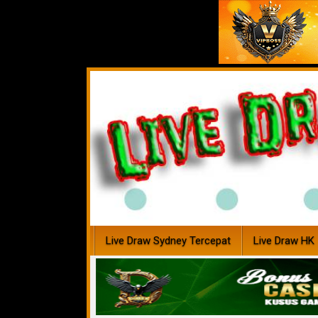
Live Draw Sydney Tercepat
Live Draw HK