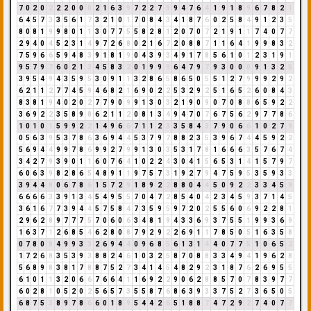
7
0
2
0
2
2
2
0
0
0
2
1
6
3
9
7
2
2
7
9
9
4
7
6
4
1
9
1
8
9
6
7
8
2
1
6
4
5
7
3
3
5
6
1
7
3
2
1
0
1
7
0
8
4
3
4
1
8
7
6
0
2
5
8
4
9
1
2
3
5
8
0
8
1
9
9
8
0
1
1
3
0
7
7
5
5
8
2
8
1
2
0
7
0
7
2
1
9
1
1
7
4
0
7
7
2
9
4
0
4
5
2
3
1
4
9
7
2
6
8
0
2
1
6
7
2
0
8
8
7
1
1
6
4
1
9
9
8
3
2
7
5
9
6
6
5
9
4
8
3
9
1
8
1
9
0
4
3
9
3
4
9
1
7
8
5
6
1
0
1
2
3
1
9
1
9
5
7
9
7
6
0
2
1
3
4
5
8
3
2
0
1
9
9
9
6
4
7
9
7
9
3
0
0
0
9
1
3
2
5
3
9
5
4
9
4
3
5
9
5
3
0
9
1
1
3
2
8
6
5
8
6
5
0
5
5
1
2
7
9
9
9
2
9
2
6
2
1
1
2
7
7
4
5
9
4
6
8
2
1
6
9
0
2
2
5
3
2
9
2
5
1
6
5
2
6
0
8
4
3
8
3
8
1
9
4
0
2
0
2
7
7
9
0
9
9
1
3
0
3
2
1
9
0
9
0
7
0
8
8
6
5
9
2
2
3
6
9
2
2
3
5
8
9
8
6
2
1
1
2
0
8
1
3
4
9
4
7
0
7
6
7
5
6
2
9
7
7
8
6
1
0
1
0
1
5
9
9
2
2
1
4
9
6
6
7
1
1
2
3
3
5
8
4
3
7
9
0
6
6
1
0
2
7
9
0
5
6
3
9
5
3
7
8
6
3
6
9
4
4
5
3
7
9
7
8
8
2
3
5
3
9
6
7
4
4
5
9
2
2
5
6
9
4
4
9
9
7
8
6
9
9
2
7
9
9
1
3
0
3
5
3
1
7
8
1
6
6
6
3
5
7
6
7
4
3
4
2
7
9
3
9
0
1
1
6
0
7
6
4
1
0
2
2
4
3
0
4
1
5
6
5
3
1
4
1
5
7
9
7
6
0
6
3
9
8
2
8
6
5
4
8
9
1
1
9
7
5
7
3
1
9
2
7
9
4
7
5
9
5
3
5
9
3
3
3
9
4
4
8
0
6
7
8
6
1
5
7
2
9
1
8
9
2
2
8
8
0
4
4
5
0
9
2
2
3
3
4
5
9
6
6
6
6
3
3
9
1
3
4
5
4
9
5
5
7
0
4
7
2
8
5
4
0
4
2
3
4
5
9
3
7
1
4
5
3
6
1
6
7
7
3
9
4
4
5
7
5
8
4
7
3
5
9
5
9
7
2
0
2
5
5
6
0
6
9
2
2
8
1
2
9
6
2
8
9
7
7
7
5
7
0
6
0
6
3
4
8
1
9
4
3
3
6
9
3
7
5
5
1
9
9
3
6
9
1
6
3
7
1
2
6
8
5
4
6
2
8
0
8
7
9
2
9
2
2
6
9
1
1
7
8
5
0
5
1
6
3
5
8
0
7
8
0
8
4
9
9
3
3
2
6
9
4
4
0
9
6
8
5
6
1
3
1
4
4
0
7
7
5
1
0
6
5
2
1
7
2
6
8
3
5
3
9
3
8
8
2
4
6
1
0
3
2
5
8
7
0
8
8
3
3
4
9
4
1
9
6
2
8
5
6
8
9
8
3
8
1
7
8
8
7
5
2
7
3
4
1
4
5
4
8
2
9
2
3
1
8
7
6
2
6
9
5
5
6
1
0
1
1
3
2
0
6
6
7
6
6
4
1
1
6
9
2
2
9
0
6
2
8
8
5
7
0
7
8
3
9
7
7
6
0
2
8
1
0
5
2
0
2
5
6
5
7
3
5
5
8
7
6
8
6
3
9
3
3
7
5
2
7
3
6
5
0
5
6
8
7
5
3
8
9
7
8
6
6
0
1
8
9
5
4
4
2
6
5
1
8
8
7
4
7
2
9
2
7
4
0
7
7