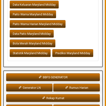
Data Keluaran Maryland Midday
Paito Warna Maryland Midday
Paito Warna Harian Maryland Midday
Data Paito Maryland Midday
Bola Merah Maryland Midday
Statistik Maryland Midday
Prediksi Maryland Midday
BBFS GENERATOR
Generator LN
Rumus Harian
Rekap Kumat