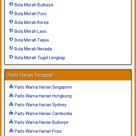
Bola Merah Bullseye
Bola Merah Pcso
Bola Merah Korea
Bola Merah Laos
Bola Merah Taipei
Bola Merah Nevada
Bola Merah Togel Lengkap
Paito Harian Tercepat
Paito Warna Harian Singapore
Paito Warna Harian Hongkong
Paito Warna Harian Sydney
Paito Warna Harian Cambodia
Paito Warna Harian Bullseye
Paito Warna Harian Pcso