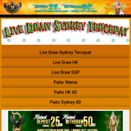
Live Draw Sydney Tercepat
Live Draw HK
Live Draw SGP
Paito Warna
Paito HK 6D
Paito Sydney 6D