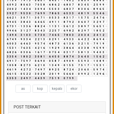
7
1
5
9
5
7
9
1
3
4
5
6
0
1
1
6
4
5
1
6
1
4
0
2
2
5
6
5
9
5
6
8
8
5
4
6
0
9
2
2
8
0
6
3
9
7
0
5
8
4
6
8
6
2
8
6
8
0
7
7
8
3
4
5
9
2
5
9
9
9
2
0
0
2
2
1
4
3
4
7
3
0
9
4
4
5
5
0
3
3
6
8
3
7
1
8
3
0
6
6
8
9
6
5
2
3
9
2
7
9
9
5
3
0
3
7
6
9
9
9
7
8
6
5
2
6
5
3
3
6
4
8
1
9
1
5
5
4
6
1
6
6
2
1
3
3
0
7
1
8
3
0
7
1
8
0
5
3
3
6
8
3
1
7
8
1
5
7
5
3
2
4
7
6
4
6
9
4
5
9
3
8
4
3
7
6
4
6
5
2
4
9
1
1
2
8
7
9
2
2
0
6
0
7
7
3
2
9
7
7
0
7
3
1
4
1
3
3
6
9
8
8
2
4
6
1
1
3
1
4
5
6
1
2
3
3
8
9
7
7
5
6
5
1
6
9
9
4
6
1
3
1
2
7
9
8
3
4
3
7
2
2
5
7
3
6
9
8
2
1
8
2
9
7
7
1
8
5
2
7
1
4
9
4
4
3
1
0
3
3
5
7
3
0
3
7
4
6
5
2
7
8
0
3
3
2
0
3
4
7
2
4
1
2
3
6
7
4
9
4
9
3
3
4
7
2
2
1
3
4
0
2
9
1
1
4
9
3
3
6
6
4
2
2
4
8
6
9
4
4
6
0
0
3
3
6
4
6
3
9
9
5
7
4
2
4
8
7
3
1
6
1
3
6
9
3
2
1
5
6
7
9
1
9
1
1
5
3
1
4
7
6
3
5
8
4
2
1
6
7
1
9
2
9
2
3
8
6
4
1
4
3
3
8
2
9
5
9
9
9
6
8
2
6
8
0
3
0
6
6
1
6
1
7
8
0
7
5
4
9
0
3
1
7
8
5
8
1
3
4
9
4
0
3
3
3
3
5
4
9
1
8
0
2
2
3
0
8
1
9
6
4
5
0
5
8
8
7
4
2
3
6
4
0
4
1
5
6
2
8
6
9
1
7
8
7
5
9
7
7
0
6
9
0
9
0
5
8
7
6
4
9
0
9
9
5
5
9
3
3
1
0
8
9
8
1
0
5
8
4
8
2
7
3
1
6
2
1
0
1
1
3
4
9
4
0
1
5
5
1
7
5
1
7
8
1
5
3
1
4
4
6
1
9
1
4
2
7
2
9
7
4
9
7
7
8
9
2
5
7
8
7
2
4
6
2
0
6
0
6
5
9
7
4
2
4
6
1
5
6
0
5
2
2
4
3
0
2
8
1
2
0
1
9
1
5
6
6
0
6
0
9
9
2
2
1
2
9
6
6
5
3
5
3
8
2
4
9
7
7
4
4
3
9
3
7
5
1
9
1
0
7
9
9
9
Clear
POST TERKAIT