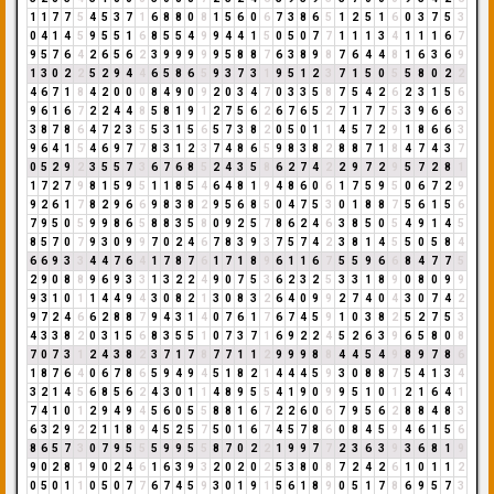
1
1
7
7
5
4
5
3
7
1
6
8
8
0
8
1
5
6
0
6
7
3
8
6
5
1
2
5
1
6
0
3
7
5
3
0
4
1
4
5
9
5
5
1
6
8
5
5
4
9
9
4
4
1
5
0
5
0
7
7
1
1
1
3
4
1
1
1
6
7
9
5
7
6
4
2
6
5
6
2
3
9
9
9
9
9
5
8
8
7
6
3
8
9
8
7
6
4
4
8
1
6
3
6
9
1
3
0
2
2
5
2
9
4
4
6
5
8
6
5
9
3
7
3
1
9
5
1
2
3
7
1
5
0
5
5
8
0
2
2
4
6
7
1
8
4
2
0
0
0
8
4
9
0
9
2
0
3
4
7
0
3
3
5
8
7
5
4
2
6
2
3
1
5
6
9
6
1
6
7
2
2
4
4
8
5
8
1
9
1
2
7
5
6
2
6
7
6
5
2
7
1
7
7
5
3
9
6
6
3
3
8
7
8
6
4
7
2
3
5
5
3
1
5
6
5
7
3
8
2
0
5
0
1
1
4
5
7
2
9
1
8
6
6
3
9
6
4
1
5
4
6
9
7
7
8
3
1
2
3
7
4
8
6
5
9
8
3
8
2
8
8
7
1
8
4
7
4
3
7
0
5
2
9
2
3
5
5
7
3
6
7
6
8
5
2
4
3
5
8
6
2
7
4
2
2
9
7
2
9
5
7
2
8
1
1
7
2
7
9
8
1
5
9
5
1
1
8
5
4
6
4
8
1
9
4
8
6
0
6
1
7
5
9
5
0
6
7
2
9
9
2
6
1
7
8
2
9
6
6
9
8
3
8
2
9
5
6
8
5
0
4
7
5
3
0
1
8
8
7
5
6
1
5
6
7
9
5
0
5
9
9
8
6
5
8
8
3
5
8
0
9
2
5
7
8
6
2
4
6
3
8
5
0
5
4
9
1
4
5
8
5
7
0
7
9
3
0
9
9
7
0
2
4
6
7
8
3
9
3
7
5
7
4
2
3
8
1
4
5
5
0
5
8
4
6
6
9
3
3
4
4
7
6
4
1
7
8
7
6
1
7
1
8
9
6
1
1
6
7
5
5
9
6
6
8
4
7
7
5
2
9
0
8
8
9
6
9
3
3
1
3
2
2
4
9
0
7
5
3
6
2
3
2
5
3
3
1
8
9
0
8
0
9
9
9
3
1
0
1
1
4
4
9
4
3
0
8
2
1
3
0
8
3
2
6
4
0
9
9
2
7
4
0
4
3
0
7
4
2
9
7
2
4
6
6
2
8
8
7
9
4
3
1
4
0
7
6
1
7
6
7
4
5
9
1
0
3
8
2
5
2
7
5
3
4
3
3
8
2
0
3
1
5
6
8
3
5
5
1
0
7
3
7
1
6
9
2
2
4
5
2
6
3
9
6
5
8
0
8
7
0
7
3
1
2
4
3
8
2
3
7
1
7
8
7
7
1
1
2
9
9
9
8
8
4
4
5
4
9
8
9
7
8
6
1
8
7
6
4
0
6
7
8
6
5
9
4
9
4
5
1
8
2
1
4
4
4
5
9
3
0
8
8
7
5
4
1
3
4
3
2
1
4
5
6
8
5
6
2
4
3
0
1
1
4
8
9
5
5
4
1
9
0
9
9
5
1
0
1
2
1
6
4
1
7
4
1
0
1
2
9
4
9
4
5
6
0
5
5
8
8
1
6
7
2
2
6
0
6
7
9
5
6
2
8
8
4
8
3
6
3
2
9
2
2
1
1
8
9
4
5
2
5
7
5
0
1
6
7
4
5
7
8
6
0
8
4
5
9
4
6
1
5
6
8
6
5
7
3
0
7
9
5
5
5
9
9
5
5
8
7
0
2
2
1
9
9
7
7
2
3
6
3
9
3
6
8
1
9
9
0
2
8
1
9
0
2
4
6
1
6
3
9
3
2
0
2
0
2
5
3
8
0
8
7
2
4
2
6
1
0
1
1
2
0
5
0
1
1
0
5
0
7
7
6
7
4
5
9
3
0
1
9
1
5
6
1
8
9
0
5
1
7
8
6
9
5
7
3