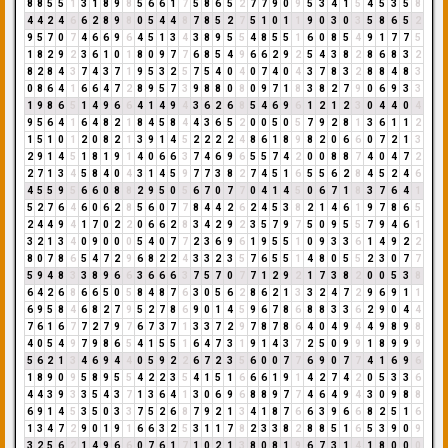
8
8
5
5
1
3
1
8
9
8
5
6
6
1
7
5
8
6
5
2
7
7
9
0
9
5
3
4
1
5
4
5
3
5
8
4
4
2
4
6
6
2
8
9
8
0
5
4
4
8
7
8
5
2
7
5
1
0
1
1
9
0
3
0
3
5
8
6
5
2
9
5
7
0
7
4
6
6
9
6
4
5
1
3
4
3
8
9
5
5
4
8
5
5
1
6
0
8
5
4
9
1
7
7
5
1
8
2
9
2
3
6
1
0
1
8
0
9
7
7
6
8
5
4
9
6
6
2
9
2
5
4
3
8
2
8
6
8
3
2
8
2
8
4
3
7
4
3
7
1
9
5
3
2
5
7
5
4
0
4
0
7
4
0
4
3
7
8
3
2
8
8
4
8
3
0
8
6
4
1
6
6
4
7
2
8
9
5
7
3
9
8
8
0
8
0
9
7
1
8
3
8
2
7
9
0
6
9
3
3
1
9
8
6
5
1
4
9
6
6
4
1
4
9
4
3
6
2
6
8
5
4
6
9
6
1
2
1
2
3
0
4
4
0
4
9
5
6
4
1
6
4
8
2
1
8
4
5
8
4
4
3
6
5
2
0
0
5
0
5
7
9
2
8
1
3
6
1
1
2
1
5
1
0
1
2
0
8
2
1
3
9
1
4
5
2
2
2
2
4
8
6
1
8
9
8
2
0
6
6
0
7
2
1
3
2
9
1
4
5
1
8
1
9
1
4
0
6
6
3
7
4
6
9
6
5
5
7
4
2
0
0
8
8
7
4
0
4
7
2
2
7
1
3
4
5
8
4
0
4
3
1
4
5
9
7
7
3
8
2
7
4
5
1
6
5
5
6
2
8
4
5
2
4
6
4
5
5
9
5
6
6
0
8
8
2
9
5
0
5
6
7
0
7
7
0
4
1
4
5
0
6
7
1
8
3
7
6
4
1
5
2
7
6
4
6
0
6
2
8
5
6
0
7
7
8
4
4
2
6
2
4
5
3
8
2
1
4
6
1
9
7
8
6
5
2
4
4
9
4
1
7
0
2
2
0
6
6
2
8
3
4
2
9
2
3
5
7
9
7
5
0
9
5
5
7
9
4
6
1
3
2
1
3
4
0
9
0
0
0
5
4
0
7
7
2
3
6
9
6
1
9
5
5
1
0
9
3
3
6
1
4
9
2
2
8
0
7
8
6
5
4
7
2
9
6
8
2
2
4
3
3
2
3
5
7
6
5
5
1
4
8
0
5
5
2
3
0
7
7
5
9
4
8
3
3
8
9
6
6
3
6
6
6
3
7
5
7
0
7
7
1
2
9
2
1
7
3
8
2
0
0
5
3
8
6
4
2
6
8
6
6
5
0
5
8
4
8
7
6
3
0
5
6
2
8
6
2
1
3
3
2
4
7
2
9
6
9
1
1
6
9
5
8
4
6
8
2
7
9
5
2
7
8
6
9
0
1
4
5
9
6
7
8
6
8
8
3
3
6
2
9
0
4
4
7
6
1
6
7
7
2
7
9
7
6
7
3
7
1
3
3
7
2
9
7
8
7
8
6
4
0
4
9
4
4
9
8
9
8
4
0
5
4
9
7
9
8
6
5
4
1
5
5
1
6
4
7
3
1
9
1
4
3
7
2
5
0
9
9
1
8
9
9
9
5
6
2
1
3
4
6
9
4
4
0
5
9
2
2
6
7
2
3
5
6
0
0
7
7
6
9
0
7
7
4
1
6
9
6
1
8
9
0
9
5
8
9
5
5
4
2
2
3
5
4
1
5
1
6
6
6
1
9
1
4
2
7
4
2
0
5
3
3
6
4
4
3
9
3
3
5
4
3
7
1
3
6
4
1
3
0
6
9
6
8
8
9
7
7
4
6
4
9
4
3
0
9
8
8
6
9
1
4
5
3
5
0
3
3
7
5
2
6
8
7
9
2
1
3
4
1
8
7
6
6
3
9
6
6
8
2
5
1
6
1
3
4
7
2
9
0
1
9
1
6
6
3
2
5
3
1
1
7
8
2
3
3
8
2
8
8
5
1
6
5
3
9
0
9
3
2
5
6
2
1
4
9
6
6
0
7
6
1
7
1
0
2
1
3
8
0
8
1
9
6
7
3
1
4
1
8
0
0
0