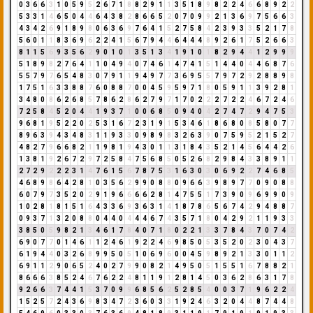
0
3
6
6
3
1
0
5
9
5
2
6
7
1
8
8
2
9
1
1
3
5
1
8
9
8
2
2
4
6
6
8
9
2
2
5
3
3
1
4
6
5
0
4
4
6
4
3
8
2
8
6
6
5
2
0
7
0
9
9
2
1
3
6
9
7
5
6
6
3
4
3
4
2
6
9
1
8
9
8
0
6
3
6
9
7
6
4
1
5
2
7
5
8
4
2
3
9
3
3
5
2
1
7
8
5
6
0
1
1
8
3
6
9
6
2
2
4
1
5
6
7
9
4
4
6
4
4
4
8
9
2
6
1
7
5
2
6
6
3
8
1
1
5
6
9
3
5
6
2
9
0
1
0
1
3
5
1
3
4
1
9
1
0
1
8
2
9
4
4
1
2
9
9
9
5
1
8
9
8
2
7
6
4
1
1
0
4
9
4
0
7
4
6
1
4
7
4
1
5
1
4
4
0
4
4
6
8
7
6
5
5
7
9
7
6
5
4
8
3
0
7
9
1
1
9
4
9
7
7
3
6
9
5
5
7
9
7
2
9
2
8
8
9
8
1
7
5
1
6
3
3
8
8
7
6
0
8
8
7
0
0
4
5
9
5
9
7
1
8
0
5
9
1
1
3
9
2
8
1
3
4
8
0
8
6
2
6
8
5
7
8
6
2
8
6
2
7
9
7
1
7
0
2
2
2
7
2
2
4
6
7
2
4
6
7
2
5
8
4
5
2
0
4
4
1
9
3
7
1
0
0
6
8
5
0
9
4
0
4
2
7
4
7
2
9
4
7
5
3
9
6
8
1
9
5
2
2
0
2
5
3
1
6
7
2
3
1
9
1
5
3
4
6
1
8
6
8
0
8
5
8
0
7
7
8
9
6
3
9
4
3
4
8
3
1
1
9
3
3
0
9
8
9
8
3
2
6
3
9
0
7
5
9
5
2
1
5
2
7
4
8
2
7
9
6
6
8
2
1
1
9
8
1
9
4
3
0
1
1
3
1
8
4
3
5
2
1
4
5
6
4
4
2
6
1
3
8
1
9
2
6
7
2
9
7
2
5
8
4
7
5
6
8
5
0
5
2
6
8
2
9
8
4
3
3
8
9
1
1
2
7
2
9
2
2
2
3
1
4
7
6
1
5
6
7
8
7
5
3
1
6
3
0
3
0
6
9
2
2
7
4
6
8
5
4
6
8
9
8
6
4
2
8
1
0
3
5
6
2
9
9
0
8
8
0
9
6
6
3
9
8
9
7
7
0
9
0
8
8
6
0
7
9
7
3
5
2
0
2
9
1
9
6
6
6
6
2
8
1
4
7
5
5
1
7
3
9
0
9
6
9
9
0
9
1
0
2
8
1
8
1
5
1
6
4
3
3
6
9
3
6
3
1
4
1
8
7
8
6
5
6
7
4
2
9
4
8
8
7
0
9
3
7
1
3
2
0
8
8
0
4
4
0
4
4
4
6
7
4
3
5
7
1
8
0
4
2
9
2
1
1
9
3
3
3
8
5
0
5
9
8
2
1
3
4
6
1
7
8
4
0
7
1
8
0
2
2
1
3
3
7
8
4
3
7
0
7
4
2
6
9
0
7
7
0
1
4
6
1
1
2
4
6
1
9
2
2
4
6
9
8
5
0
5
3
5
2
0
2
3
0
4
3
7
6
1
9
4
4
0
3
2
6
8
9
9
5
0
5
1
0
6
9
6
0
0
4
5
9
8
9
2
1
3
3
0
1
1
2
6
9
1
1
2
9
0
6
5
2
4
0
2
7
9
9
0
8
2
1
4
9
5
0
5
1
5
5
1
6
7
8
8
2
1
8
6
6
6
3
8
5
2
4
6
7
6
2
2
4
8
1
1
9
1
2
8
1
4
5
0
3
6
2
8
6
3
1
7
8
9
2
6
6
3
7
4
4
1
5
3
7
0
9
9
6
8
5
6
2
5
2
8
5
4
0
0
3
7
1
9
6
2
2
4
1
5
2
5
7
2
4
3
6
9
8
3
4
7
2
3
6
0
3
3
1
9
2
4
6
3
2
0
4
4
8
7
4
4
8