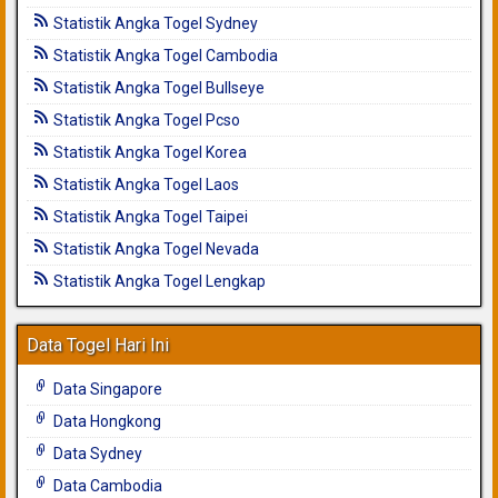
Statistik Angka Togel Sydney
Statistik Angka Togel Cambodia
Statistik Angka Togel Bullseye
Statistik Angka Togel Pcso
Statistik Angka Togel Korea
Statistik Angka Togel Laos
Statistik Angka Togel Taipei
Statistik Angka Togel Nevada
Statistik Angka Togel Lengkap
Data Togel Hari Ini
Data Singapore
Data Hongkong
Data Sydney
Data Cambodia