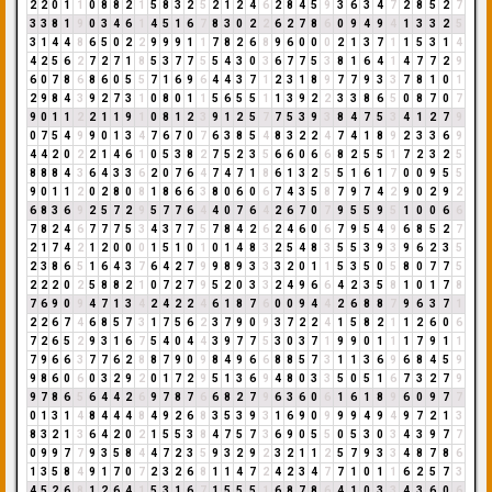
2
2
0
1
1
0
8
8
2
1
5
8
3
2
5
2
1
2
4
6
2
8
4
5
9
3
6
3
4
7
2
8
5
2
7
3
3
8
1
9
0
3
4
6
1
4
5
1
6
7
8
3
0
2
2
6
2
7
8
6
0
9
4
9
4
1
3
3
2
5
3
1
4
4
8
6
5
0
2
2
9
9
9
1
1
7
8
2
6
8
9
6
0
0
0
2
1
3
7
1
1
5
3
1
4
4
2
5
6
2
7
2
7
1
8
5
3
7
7
5
5
4
3
0
3
6
7
7
5
3
8
1
6
4
1
4
7
7
2
9
6
0
7
8
6
8
6
0
5
5
7
1
6
9
6
4
4
3
7
1
2
3
1
8
9
7
7
9
3
3
7
8
1
0
1
2
9
8
4
3
9
2
7
3
1
0
8
0
1
1
5
6
5
5
1
1
3
9
2
2
3
3
8
6
5
0
8
7
0
7
9
0
1
1
2
2
1
1
9
1
0
8
1
2
3
9
1
2
5
7
7
5
3
9
3
8
4
7
5
3
4
1
2
7
9
0
7
5
4
9
9
0
1
3
4
7
6
7
0
7
6
3
8
5
4
8
3
2
2
4
7
4
1
8
9
2
3
3
6
9
4
4
2
0
2
2
1
4
6
1
0
5
3
8
2
7
5
2
3
5
6
6
0
6
6
8
2
5
5
1
7
2
3
2
5
8
8
8
4
3
6
4
3
3
6
2
0
7
6
4
7
4
7
1
8
6
1
3
2
5
5
1
6
1
7
0
0
9
5
5
9
0
1
1
2
0
2
8
0
8
1
8
6
6
3
8
0
6
0
6
7
4
3
5
8
7
9
7
4
2
9
0
2
9
2
6
8
3
6
9
2
5
7
2
9
5
7
7
6
4
4
0
7
6
4
2
6
7
0
7
9
5
5
9
5
1
0
0
6
6
7
8
2
4
6
7
7
7
5
3
4
3
7
7
5
7
8
4
2
6
2
4
6
0
6
7
9
5
4
9
6
8
5
2
7
2
1
7
4
2
1
2
0
0
0
1
5
1
0
1
0
1
4
8
3
2
5
4
8
3
5
5
3
9
3
9
6
2
3
5
2
3
8
6
5
1
6
4
3
7
6
4
2
7
9
9
8
9
3
3
3
2
0
1
1
5
3
5
0
5
8
0
7
7
5
2
2
2
0
2
5
8
8
2
1
0
7
2
7
9
5
2
0
3
3
2
4
9
6
6
4
2
3
5
8
1
0
1
7
8
7
6
9
0
9
4
7
1
3
4
2
4
2
2
4
6
1
8
7
6
0
0
9
4
4
2
6
8
8
7
9
6
3
7
1
2
2
6
7
4
6
8
5
7
3
1
7
5
6
2
3
7
9
0
9
3
7
2
2
4
1
5
8
2
1
1
2
6
0
6
7
2
6
5
2
9
3
1
6
7
5
4
0
4
4
3
9
7
7
5
3
0
3
7
1
9
9
0
1
1
1
7
9
1
1
7
9
6
6
3
7
7
6
2
8
8
7
9
0
9
8
4
9
6
6
8
8
5
7
3
1
1
3
6
9
6
8
4
5
9
9
8
6
0
6
0
3
2
9
2
0
1
7
2
9
5
1
3
6
9
4
8
0
3
3
5
0
5
1
6
7
3
2
7
9
9
7
8
6
5
6
4
4
2
6
9
7
8
7
6
6
8
2
7
9
6
3
6
0
6
1
6
1
8
9
6
0
9
7
7
0
1
3
1
4
8
4
4
4
8
4
9
2
6
8
3
5
3
9
3
1
6
9
0
9
9
9
4
9
4
9
7
2
1
3
8
3
2
1
3
6
4
2
0
2
1
5
5
3
8
4
7
5
7
3
6
9
0
5
5
0
5
3
0
3
4
3
9
7
7
0
9
9
7
7
9
3
5
8
4
4
7
2
3
5
9
3
2
9
2
3
2
1
1
2
5
7
9
3
3
4
8
7
8
6
1
3
5
8
4
9
1
7
0
7
2
3
2
6
8
1
1
4
7
2
4
2
3
4
7
7
1
0
1
1
6
2
5
7
3
4
5
2
6
8
1
2
6
4
1
5
3
1
6
7
1
5
5
5
1
6
8
7
8
6
4
1
0
3
3
4
3
6
0
6