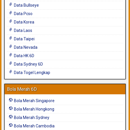
Data Bullseye
Data Pcso
Data Korea
Data Laos
Data Taipei
Data Nevada
Data HK 6D
Data Sydney 6D
Data Togel Lengkap
Bola Merah 6D
Bola Merah Singapore
Bola Merah Hongkong
Bola Merah Sydney
Bola Merah Cambodia