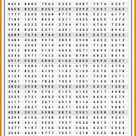
8
6
5
4
9
8
8
8
3
2
7
0
6
2
8
0
2
4
3
7
6
9
8
7
6
7
0
7
6
4
0
2
0
7
7
8
6
5
8
4
8
3
3
2
5
8
2
5
3
8
3
5
2
9
2
2
3
9
2
2
1
0
0
7
7
1
6
6
3
9
1
7
7
7
5
3
3
0
0
0
5
0
6
8
5
8
7
7
3
1
4
5
9
8
8
3
2
1
6
7
6
1
7
4
2
7
1
8
9
8
1
0
7
9
7
8
5
5
4
9
3
2
1
1
2
4
4
3
5
8
8
6
5
5
1
1
4
7
2
9
5
9
8
3
2
0
3
3
2
5
5
4
4
9
4
2
7
4
4
8
8
7
4
1
5
4
7
6
4
1
7
2
0
8
8
1
9
7
8
6
8
2
5
4
9
5
4
7
1
8
4
4
0
1
1
3
4
6
2
8
3
4
5
5
1
8
9
4
2
6
6
0
8
9
8
7
6
7
6
4
8
7
6
4
1
2
5
3
5
8
3
4
3
1
4
5
4
7
3
1
2
0
5
2
7
5
4
8
0
8
4
5
6
8
5
9
9
7
0
7
2
8
5
9
5
3
9
3
8
2
4
4
3
2
5
5
6
1
2
3
9
9
2
4
6
2
9
6
3
9
0
9
1
4
5
6
0
7
8
6
6
2
5
6
2
7
1
2
8
1
6
3
7
8
6
3
4
1
3
4
8
5
4
6
1
3
1
3
3
6
4
6
9
6
6
4
5
7
1
8
9
6
9
4
4
3
2
8
6
5
6
3
4
6
1
3
9
7
1
8
7
4
1
3
4
0
6
3
6
9
8
7
8
9
8
6
8
2
3
5
8
4
1
6
7
6
0
1
9
1
5
5
8
5
4
0
8
6
3
9
6
1
6
0
6
0
6
5
0
5
6
9
9
6
6
6
8
2
1
3
9
3
1
3
4
9
4
8
4
3
1
4
1
0
1
0
2
5
6
2
6
1
7
5
3
0
2
7
2
9
4
7
3
6
9
9
4
0
1
1
8
5
2
1
3
4
1
9
5
5
1
1
4
7
2
5
1
0
0
0
5
5
7
0
7
6
2
7
8
6
3
1
3
9
3
9
4
2
0
2
3
9
1
2
3
3
3
5
9
5
3
4
3
1
4
7
5
3
8
2
2
5
7
1
8
2
8
6
1
7
7
7
2
6
8
7
8
4
8
3
7
4
5
4
9
1
0
0
1
1
3
1
4
6
1
8
2
5
5
1
2
8
2
4
6
2
9
3
8
2
5
9
5
0
5
7
6
4
2
6
6
5
5
7
3
5
2
1
0
1
1
2
5
4
9
4
1
3
8
2
1
8
7
6
4
5
7
0
1
1
5
1
3
9
3
6
1
4
5
9
0
3
1
7
8
4
6
8
6
5
2
5
3
5
8
2
7
2
1
3
4
0
6
2
8
5
6
7
2
9
6
5
4
9
4
8
6
0
4
4
0
5
7
3
1
6
1
1
7
8
7
1
1
9
1
2
6
7
1
8
6
9
1
9
1
8
1
1
6
7
4
0
0
1
1
5
4
6
1
7
3
3
9
8
8
2
8
2
7
9
1
6
4
1
5
5
5
7
1
8
4
5
0
0
0
6
5
9
7
7
9
8
8
1
9
4
5
3
8
2
2
0
1
0
1
5
0
8
8
7
5
8
7
9
7
3
9
0
1
1
4
3
9
8
8
2
9
4
5
9
6
2
9
9
9
6
1
0
6
6
4
7
4
8
3
4
2
7
9
7
9
4
8
2
1
4
0
4
0
4
9
2
4
1
5
4
6
9
8
8
4
0
1
2
3
9
5
0
5
5
7
9
3
7
1
9
5
2
6
8
8
4
1
3
4
1
9
2
5
7
3
2
7
7
5
9
1
8
7
6
3
1
0
6
6
5
3
6
0
6
5
6
6
6
3
4
2
6
7
4
5
0
5
4
9
2
5
4
0
4
4
6
3
5
8
9
7
7
7
5
7
0
3
7
1
1
2
1
8
9
5
5
2
5
7
8
6
4
4
8