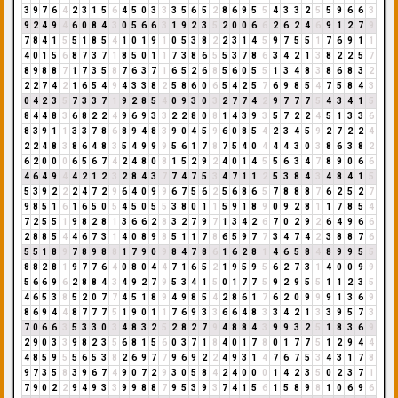
3
9
7
6
4
2
3
1
5
6
4
5
0
3
3
3
5
6
5
2
8
6
9
5
5
4
3
3
2
5
5
9
6
6
3
9
2
4
9
4
6
0
8
4
3
0
5
6
6
3
1
9
2
3
5
2
0
0
6
6
2
6
2
4
6
9
1
2
7
9
7
8
4
1
5
5
1
8
5
4
1
0
1
9
1
0
5
3
8
2
2
3
1
4
5
9
7
5
5
1
7
6
9
1
1
4
0
1
5
6
8
7
3
7
1
8
5
0
1
1
7
3
8
6
5
5
3
7
8
6
3
4
2
1
3
8
2
2
5
7
8
9
8
8
7
1
7
3
5
8
7
6
3
7
1
6
5
2
6
8
5
6
0
5
5
1
3
4
8
3
8
6
8
3
2
2
2
7
4
2
1
6
5
4
9
4
3
3
8
2
5
8
6
0
6
5
4
2
5
7
6
9
8
5
4
7
5
8
4
3
0
4
2
3
5
7
3
3
7
1
9
2
8
5
4
0
9
3
0
3
2
7
7
4
2
9
7
7
7
5
4
3
4
1
5
8
4
4
8
3
6
8
2
2
4
9
6
9
3
3
2
2
8
0
8
1
4
3
9
3
5
7
2
2
4
5
1
3
3
6
8
3
9
1
1
3
3
7
8
6
8
9
4
8
3
9
0
4
5
9
6
0
8
5
4
2
3
4
5
9
2
7
2
2
4
2
2
4
8
3
8
6
4
8
3
5
4
9
9
9
5
6
1
7
8
7
5
4
0
4
4
4
3
0
3
8
6
3
8
2
6
2
0
0
0
6
5
6
7
4
2
4
8
0
8
1
5
2
9
2
4
0
1
4
5
5
6
3
4
7
8
9
0
6
6
4
6
4
9
4
4
2
1
2
3
2
8
4
3
7
7
4
7
5
3
4
7
1
1
2
5
3
8
4
3
4
8
4
1
5
5
3
9
2
2
2
4
7
2
9
6
4
0
9
9
6
7
5
6
2
5
6
8
6
5
7
8
8
8
7
6
2
5
2
7
9
8
5
1
6
1
6
5
0
5
4
5
0
5
5
3
8
0
1
1
5
9
1
8
9
0
9
2
8
1
1
7
8
5
4
7
2
5
5
1
9
8
2
8
1
3
6
6
2
8
3
2
7
9
7
1
3
4
2
6
7
0
2
9
2
6
4
9
6
6
2
8
8
5
4
4
6
7
3
1
4
0
8
9
8
5
1
1
7
8
6
5
9
7
7
3
4
7
4
2
3
8
8
7
6
5
5
1
8
9
7
8
9
8
8
1
7
9
0
9
8
4
7
8
6
1
6
2
8
1
4
6
5
8
4
8
9
9
5
5
8
8
2
8
1
9
7
7
6
4
0
8
0
4
4
7
1
6
5
2
1
9
5
9
5
6
2
7
3
1
4
0
0
9
9
5
6
6
9
6
2
8
8
4
3
4
9
2
7
9
5
3
4
1
5
0
1
7
7
5
9
2
9
5
5
1
1
2
3
5
4
6
5
3
8
5
2
0
7
7
4
5
1
8
9
4
9
8
5
4
2
8
6
1
7
6
2
0
9
9
9
1
3
6
9
8
6
9
4
4
8
7
7
7
5
1
9
0
1
1
7
6
9
3
3
6
6
4
8
3
3
4
2
1
3
3
9
5
7
3
7
0
6
6
3
5
3
3
0
3
4
8
3
2
5
2
8
2
7
9
4
8
8
4
3
9
9
3
2
5
1
8
3
6
9
2
9
0
3
3
9
8
2
3
5
6
8
1
5
6
0
3
7
1
8
4
0
1
7
8
0
1
7
7
5
1
2
9
4
4
4
8
5
9
5
5
6
5
3
8
2
6
9
7
7
9
6
9
2
2
4
9
3
1
4
7
6
7
5
3
4
3
1
7
8
9
7
3
5
8
3
9
6
7
4
9
0
7
2
9
3
0
5
8
4
2
4
0
0
0
1
4
2
3
5
0
2
3
7
1
7
9
0
2
2
9
4
9
3
3
9
9
8
8
7
9
5
3
9
3
7
4
1
5
6
1
5
8
9
8
1
0
6
9
6