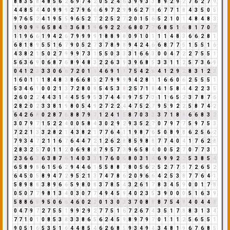
8
8
3
5
8
4
8
5
6
2
6
9
7
4
2
0
5
2
4
6
3
9
9
3
3
8
9
2
9
2
7
6
2
7
9
4
4
8
5
4
4
0
9
9
9
2
7
9
6
6
6
9
7
2
9
9
6
2
7
9
6
7
7
1
8
4
3
5
0
5
9
7
6
5
2
4
1
9
5
5
9
6
5
2
7
2
2
5
2
7
2
0
1
5
6
5
2
1
0
1
4
8
4
8
3
1
9
0
9
9
6
5
8
4
3
3
6
8
1
9
6
9
2
2
4
6
8
0
7
7
6
8
5
1
6
8
1
7
0
7
1
1
9
6
6
1
9
4
2
6
7
9
9
9
9
1
8
8
9
8
0
9
1
0
1
1
1
4
8
3
6
6
2
8
1
6
8
1
8
9
5
5
1
6
7
9
0
5
2
7
3
7
8
9
8
9
4
2
4
6
6
8
7
7
5
1
5
5
1
6
4
3
8
2
1
5
0
2
7
9
9
9
7
3
1
5
5
0
3
3
3
1
6
6
3
0
0
4
7
2
2
7
5
5
1
5
6
3
6
9
0
6
8
7
6
8
9
4
8
3
2
2
6
3
9
3
9
6
8
5
3
3
1
1
2
5
7
3
6
9
0
4
1
2
3
3
3
0
6
6
7
2
0
1
1
4
6
9
1
1
7
5
4
2
6
4
1
2
9
2
8
3
1
2
3
1
6
0
1
1
1
8
4
8
3
8
6
6
8
5
2
7
9
9
9
9
4
2
8
1
1
6
6
0
6
2
5
5
5
1
5
3
4
6
1
0
0
2
1
3
7
2
8
0
8
5
4
5
3
8
2
5
7
1
8
4
1
5
8
4
4
2
2
3
5
2
6
0
2
2
4
4
3
1
4
4
5
5
9
5
3
7
4
4
8
9
7
5
7
3
1
1
6
5
2
3
7
8
7
6
2
8
2
0
2
3
3
8
1
9
8
0
5
4
9
2
7
2
2
4
4
7
5
2
7
9
5
9
2
2
5
8
7
4
2
6
4
2
6
8
0
2
8
7
6
8
8
7
9
7
1
2
4
1
5
8
7
0
3
3
3
7
1
8
9
6
6
8
3
2
3
0
7
9
7
1
5
2
2
4
0
0
5
8
4
3
0
2
9
2
9
3
5
2
7
0
7
9
7
7
5
9
7
5
3
7
2
2
1
3
3
2
8
2
1
4
3
8
2
1
7
7
6
4
1
1
9
8
7
6
5
0
8
9
8
6
2
5
6
2
7
9
3
4
7
2
1
1
6
7
6
4
4
7
2
1
2
6
2
8
8
5
9
8
8
7
7
4
0
4
1
7
6
2
8
2
8
3
2
5
7
0
1
1
2
0
6
9
8
8
7
9
5
7
3
9
6
5
8
4
0
0
5
2
7
0
7
7
3
1
2
3
6
6
3
6
3
8
7
6
1
4
0
3
3
1
7
6
0
6
8
0
3
1
4
6
9
9
2
2
5
3
8
5
4
6
5
8
9
8
6
1
5
6
2
9
4
4
6
1
5
5
8
8
7
8
0
5
6
2
5
2
7
7
5
7
2
6
5
2
6
4
5
0
5
8
9
4
7
2
9
5
2
1
3
7
4
7
8
6
2
0
9
6
6
4
2
5
3
8
7
7
6
4
1
5
8
9
8
8
3
8
9
6
6
5
9
8
0
8
3
7
8
5
4
3
2
6
1
7
8
3
4
5
9
0
0
1
7
8
0
5
0
7
7
9
8
1
3
4
0
3
0
7
7
4
9
4
5
9
4
0
2
3
5
3
9
0
0
0
5
1
6
3
9
5
8
8
6
5
9
5
0
6
6
4
6
0
2
2
0
1
3
0
3
3
7
0
8
8
8
7
5
4
9
4
0
4
4
8
0
4
7
9
7
2
7
5
5
1
9
9
2
9
2
7
7
5
1
6
7
2
6
7
4
3
5
1
7
8
8
3
1
3
4
7
7
1
0
1
0
8
5
3
8
3
3
8
6
5
6
2
4
5
9
8
9
7
9
7
0
1
1
1
2
5
6
5
5
1
9
0
5
1
6
5
3
5
1
6
4
4
8
5
4
6
2
6
8
5
9
3
4
9
4
3
4
8
1
9
6
7
6
8
5