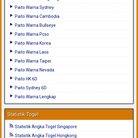
Paito Warna Sydney
Paito Warna Cambodia
Paito Warna Bullseye
Paito Warna Pcso
Paito Warna Korea
Paito Warna Laos
Paito Warna Taipei
Paito Warna Nevada
Paito HK 6D
Paito Sydney 6D
Paito Warna Lengkap
Statistik Togel
Statistik Angka Togel Singapore
Statistik Angka Togel Hongkong