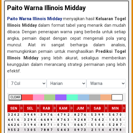
Paito Warna Illinois Midday
Paito Warna Illinois Midday
menyajikan hasil
Keluaran Togel
Illinois Midday
dalam format tabel yang menarik dan mudah
dibaca. Dengan penerapan warna yang berbeda untuk setiap
angka, pemain dapat dengan cepat mengenali pola yang
muncul. Alat ini sangat berharga dalam analisis,
memungkinkan pemain untuk menghasilkan
Prediksi Togel
Illinois Midday
yang lebih akurat, sekaligus memberikan
keunggulan dalam merancang strategi permainan yang lebih
efektif.
CLEAR
SEN
SEL
RAB
KAM
JUM
SAB
MIN
D
D
D
D
D
D
D
3
2
4
2
6
3
9
4
9
4
3
9
7
6
4
4
7
9
2
2
8
2
7
6
4
5
3
9
9
9
5
6
7
0
7
6
4
1
6
7
3
2
9
4
4
6
6
8
9
8
8
7
6
3
9
9
2
4
8
3
7
6
4
2
6
1
0
3
5
8
6
6
2
6
8
3
1
9
4
4
8
0
7
1
8
0
7
6
1
7
0
6
6
7
4
5
1
0
4
4
5
2
8
7
6
9
5
5
2
7
1
3
0
5
5
7
8
8
7
6
5
4
4
3
7
0
9
7
3
1
2
1
1
4
5
4
7
9
8
8