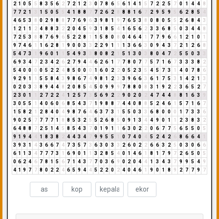
2
1
0
5
5
8
3
5
6
2
7
2
1
2
3
0
7
8
6
5
6
1
4
1
5
7
2
2
5
7
0
1
4
4
8
7
7
2
1
3
1
5
0
5
5
4
1
8
8
7
7
2
6
2
8
8
8
1
6
7
2
9
5
9
5
6
2
8
5
4
4
6
5
3
8
0
2
9
8
8
7
7
6
9
6
3
9
8
1
9
7
6
5
3
8
0
8
0
5
5
2
6
8
4
3
1
2
1
1
2
4
8
8
3
2
2
0
4
5
9
3
1
8
5
4
1
6
5
6
2
3
3
6
8
5
0
3
4
4
8
7
2
5
3
8
8
7
6
9
6
5
2
2
8
1
1
5
8
0
8
0
4
6
4
1
7
7
9
6
6
1
2
1
0
1
9
7
4
6
1
1
6
2
8
1
9
0
0
3
3
2
2
9
1
1
1
3
6
6
3
0
9
4
3
7
2
1
2
6
8
5
4
7
3
1
9
6
0
1
1
5
4
9
3
3
8
0
8
2
1
5
1
3
0
3
8
0
4
7
2
5
5
0
3
3
6
9
3
4
7
2
3
4
2
6
2
7
9
4
4
6
2
6
1
7
7
8
0
7
7
5
7
1
6
7
3
3
3
8
2
5
4
0
0
0
0
5
2
2
4
8
5
0
0
0
1
6
0
2
2
0
5
2
3
5
4
5
7
3
1
4
0
7
8
6
9
2
9
1
1
5
5
8
4
3
9
8
6
7
4
9
8
1
2
3
3
9
6
6
3
6
1
7
5
3
1
4
2
1
3
0
2
0
3
3
8
9
4
4
8
2
0
8
5
4
5
0
9
9
9
7
8
8
0
8
3
1
9
2
2
3
6
5
2
7
2
3
0
1
1
2
7
2
2
4
1
2
5
7
3
5
6
9
2
2
9
0
2
0
2
4
7
4
4
8
8
1
6
3
9
3
0
5
5
1
4
0
6
0
6
8
5
4
3
7
1
9
8
8
7
4
4
0
8
8
5
2
4
6
1
5
7
1
6
7
1
5
8
2
1
2
8
4
0
4
9
8
7
6
4
6
3
7
3
1
5
5
0
3
3
6
8
0
0
0
1
7
3
3
6
9
0
2
5
7
7
7
7
1
8
8
5
3
2
5
5
2
6
8
5
0
9
1
3
4
4
9
0
1
1
2
3
8
3
2
6
4
8
8
7
2
5
1
4
5
8
5
4
3
7
0
1
9
1
1
6
3
0
2
2
0
6
7
7
5
6
5
5
0
5
9
1
9
4
4
1
8
3
8
2
4
4
3
4
7
9
9
5
5
1
0
7
4
0
4
5
2
4
2
6
8
6
6
4
1
3
9
3
1
4
3
6
6
7
4
7
3
5
7
3
6
3
0
3
3
2
6
0
2
2
6
6
3
2
5
0
3
0
6
6
6
1
1
3
4
7
7
7
3
1
6
9
0
1
1
3
2
8
5
4
0
1
4
6
1
8
1
7
9
7
2
6
5
0
5
0
6
2
4
6
7
8
1
5
6
7
1
4
3
7
7
0
3
6
9
0
2
0
4
4
1
3
4
3
7
9
9
5
4
9
4
1
9
7
7
8
0
2
2
4
6
5
9
4
4
5
2
2
0
2
4
0
4
6
1
9
0
1
8
9
2
7
7
9
7
Clear