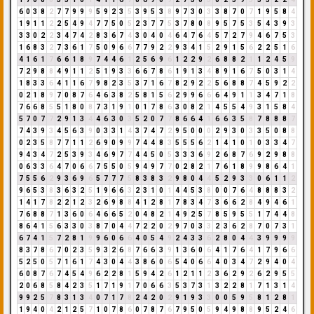
6
0
3
8
2
7
7
9
9
9
5
9
2
3
5
3
9
5
3
8
9
7
3
0
3
3
8
7
0
7
1
9
5
8
4
1
9
1
1
2
2
5
4
9
4
7
7
5
0
5
2
3
7
7
5
3
7
8
0
8
9
5
7
5
3
5
4
3
9
3
3
3
0
2
2
3
4
7
4
2
8
3
6
7
4
3
0
4
0
4
6
4
7
6
4
5
7
2
7
9
4
6
7
5
3
1
6
8
3
2
7
3
6
1
7
5
0
9
6
6
7
7
9
2
2
9
3
4
1
5
2
9
1
5
6
2
2
5
1
6
4
1
6
1
7
6
6
1
8
9
7
4
4
6
1
2
5
6
9
6
1
2
2
9
2
6
8
8
2
1
1
2
4
5
9
7
2
9
8
8
4
9
1
1
2
5
1
9
3
3
6
6
7
8
6
1
9
1
3
4
8
9
1
6
7
5
0
3
1
4
1
8
3
3
6
4
1
1
6
7
9
8
2
3
5
3
7
1
6
7
8
2
9
2
2
5
6
8
8
7
4
5
9
2
2
0
2
1
8
9
7
0
8
7
6
4
6
3
8
2
5
8
1
5
6
2
9
9
6
6
6
4
9
1
1
3
4
7
1
8
7
6
6
8
5
5
1
8
0
8
7
3
1
9
1
0
1
7
8
6
3
0
8
2
1
4
5
5
4
9
3
1
5
8
4
5
7
0
7
7
2
9
1
3
4
4
6
3
0
3
5
2
0
7
7
8
6
6
4
1
6
6
3
5
8
7
8
8
8
7
7
4
3
9
3
4
5
6
3
9
0
3
3
1
4
3
7
4
7
2
9
5
0
0
0
2
9
3
0
3
3
5
0
8
8
0
2
3
5
8
7
7
1
1
2
6
9
0
9
9
7
4
4
8
3
5
5
5
6
2
1
4
1
0
1
0
3
3
4
7
9
4
3
4
7
2
5
3
9
3
4
6
9
7
7
4
4
5
0
5
3
3
3
6
9
2
6
8
7
6
9
2
9
8
8
0
6
3
3
6
4
7
0
6
6
7
5
5
0
5
9
4
9
7
7
0
2
8
2
1
7
6
1
8
9
9
8
6
4
1
7
5
5
6
2
9
3
6
9
6
5
7
7
7
5
8
3
8
3
2
9
8
0
4
4
5
2
9
3
3
0
6
1
1
2
9
6
5
3
8
3
6
3
2
5
1
9
6
6
3
2
3
1
0
1
4
4
5
3
8
0
0
7
6
4
8
8
8
3
2
1
4
1
7
8
2
2
1
2
3
2
6
9
8
8
4
1
2
8
1
7
8
3
4
7
3
6
6
2
8
4
9
4
6
1
7
6
8
8
7
1
3
6
0
6
4
6
6
5
2
0
4
8
2
1
4
9
2
5
7
8
5
9
5
5
1
7
4
4
8
8
6
4
1
5
6
3
3
0
3
8
7
0
4
4
7
2
2
0
2
9
7
0
3
3
2
3
6
2
8
7
0
7
3
1
6
7
4
1
5
7
2
8
1
9
9
6
0
6
6
4
0
5
4
9
2
4
3
3
6
2
8
0
4
4
3
9
9
9
9
8
3
7
8
6
7
0
2
3
5
9
3
2
6
8
7
6
6
3
9
1
3
6
0
6
4
1
7
6
4
1
7
9
6
6
5
2
5
0
5
7
1
6
1
7
4
3
0
4
4
3
8
6
0
6
5
4
0
6
6
4
0
3
4
7
2
9
4
0
4
6
0
8
7
6
7
4
5
4
9
6
2
2
8
1
5
9
4
2
6
1
2
1
1
2
3
6
2
9
2
6
2
9
5
5
2
0
6
8
5
8
4
2
3
5
1
7
1
9
1
7
0
6
6
3
5
3
7
3
1
3
2
2
8
1
7
1
3
1
4
9
9
2
5
7
8
3
1
3
4
0
7
1
7
8
2
4
2
0
2
9
1
9
3
3
0
0
5
9
5
8
1
2
8
1
1
9
4
0
4
2
1
2
5
7
1
0
7
8
6
0
7
8
7
6
7
9
5
0
5
9
4
9
8
8
9
5
2
4
6