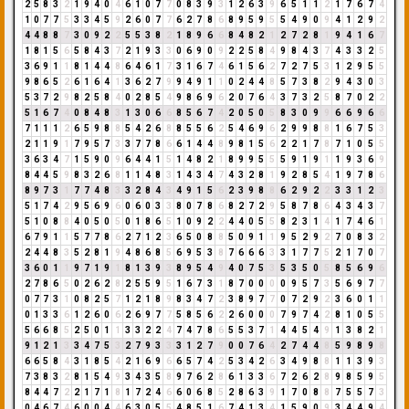
2
5
8
3
2
1
9
4
0
4
6
1
0
7
7
0
8
3
9
3
1
2
6
3
9
6
5
1
1
2
1
7
6
7
4
1
0
7
7
5
3
3
4
5
9
2
6
0
7
7
6
2
7
8
6
8
9
5
9
5
5
4
9
0
9
4
1
2
9
2
4
4
8
8
7
3
0
9
2
2
5
5
3
8
2
1
8
9
6
6
8
4
8
2
1
2
7
2
8
1
9
4
1
6
7
1
8
1
5
6
5
8
4
3
7
2
1
9
3
3
0
6
9
0
9
2
2
5
8
4
9
8
4
3
7
4
3
3
2
5
3
6
9
1
1
8
1
4
4
8
6
4
6
1
7
3
1
6
7
4
6
1
5
6
2
7
2
7
5
3
1
2
9
5
5
9
8
6
5
2
6
1
6
4
1
3
6
2
7
9
9
4
9
1
1
0
2
4
4
8
5
7
3
8
2
9
4
3
0
3
5
3
7
2
9
8
2
5
8
4
0
2
8
5
4
9
8
6
9
6
2
0
7
6
4
3
7
3
2
5
8
7
0
2
2
5
1
6
7
4
0
8
4
8
3
1
3
0
6
6
8
5
6
7
4
2
0
5
0
5
8
3
0
9
9
6
6
9
6
6
7
1
1
1
2
6
5
9
8
8
5
4
2
6
8
8
5
5
6
2
5
4
6
9
6
2
9
9
8
8
1
6
7
5
3
2
1
1
9
1
7
9
5
7
3
3
7
7
8
6
6
1
4
4
8
9
8
1
5
6
2
2
1
7
8
7
1
0
5
5
3
6
3
4
7
1
5
9
0
9
6
4
4
1
5
1
4
8
2
1
8
9
9
5
5
5
9
1
9
1
1
9
3
6
9
8
4
4
5
9
8
3
2
6
8
1
1
4
8
3
1
4
3
4
7
4
3
2
8
1
9
2
8
5
4
1
9
7
8
6
8
9
7
3
1
7
7
4
8
3
3
2
8
4
3
4
9
1
5
6
2
3
9
8
8
6
2
9
2
2
3
3
1
2
3
5
1
7
4
2
9
5
6
9
6
0
6
0
3
3
8
0
7
8
6
8
2
7
2
9
5
8
7
8
6
4
3
4
3
7
5
1
0
8
8
4
0
5
0
5
0
1
8
6
5
1
0
9
2
2
4
4
0
5
5
8
2
3
1
4
1
7
4
6
1
6
7
9
1
1
5
7
7
8
6
2
7
1
2
3
6
5
0
8
8
5
0
9
1
1
9
5
2
9
2
7
0
8
3
2
2
4
4
8
3
5
2
8
1
9
4
8
6
8
5
6
9
5
3
8
7
6
6
6
3
3
1
7
7
5
2
1
7
0
7
3
6
0
1
1
9
7
1
9
1
8
1
3
9
3
8
9
5
4
9
4
0
7
5
3
5
3
5
0
5
8
5
6
9
6
2
7
8
6
5
0
2
6
2
8
2
5
5
9
5
1
6
7
3
1
8
7
0
0
0
0
9
5
7
3
5
6
9
7
7
0
7
7
3
1
0
8
2
5
7
1
2
1
8
9
8
3
4
7
2
3
8
9
7
7
0
7
2
9
2
3
6
0
1
1
0
1
3
3
6
1
2
6
0
6
2
6
9
7
7
5
8
5
6
2
2
6
0
0
0
7
9
7
4
2
8
1
0
5
5
5
6
6
8
5
2
5
0
1
1
3
3
2
2
4
7
4
7
8
6
5
5
3
7
1
4
4
5
4
9
1
3
8
2
1
9
1
2
1
3
3
4
7
5
3
2
7
9
3
3
3
1
2
7
9
0
0
7
6
4
2
7
4
4
8
5
9
8
9
8
6
6
5
8
4
3
1
8
5
4
2
1
6
9
6
6
5
7
4
2
5
3
4
2
6
3
4
9
8
8
1
1
3
9
3
7
3
8
3
2
8
1
5
4
9
3
4
3
5
8
9
7
6
2
8
6
1
3
3
6
7
2
6
2
8
9
8
5
9
5
8
4
4
7
2
2
1
7
1
8
1
7
2
4
6
6
0
6
8
5
2
8
6
3
9
1
7
0
8
8
7
5
5
7
3
0
4
6
7
4
6
0
0
4
4
6
3
0
5
5
4
8
5
1
6
7
4
1
3
4
1
5
9
0
9
3
4
4
9
4