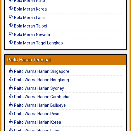
Bola Merah Pcso
Bola Merah Korea
Bola Merah Laos
Bola Merah Taipei
Bola Merah Nevada
Bola Merah Togel Lengkap
Paito Harian Tercepat
Paito Warna Harian Singapore
Paito Warna Harian Hongkong
Paito Warna Harian Sydney
Paito Warna Harian Cambodia
Paito Warna Harian Bullseye
Paito Warna Harian Pcso
Paito Warna Harian Korea
Paito Warna Harian Laos