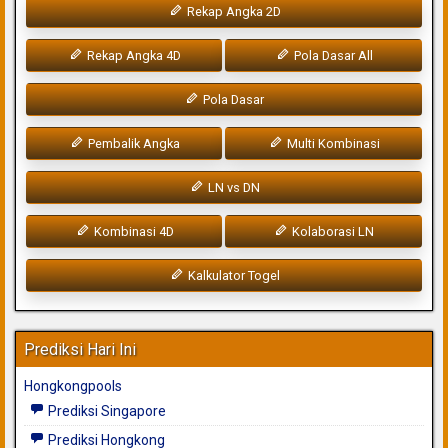
Rekap Angka 2D
Rekap Angka 4D
Pola Dasar All
Pola Dasar
Pembalik Angka
Multi Kombinasi
LN vs DN
Kombinasi 4D
Kolaborasi LN
Kalkulator Togel
Prediksi Hari Ini
Hongkongpools
Prediksi Singapore
Prediksi Hongkong