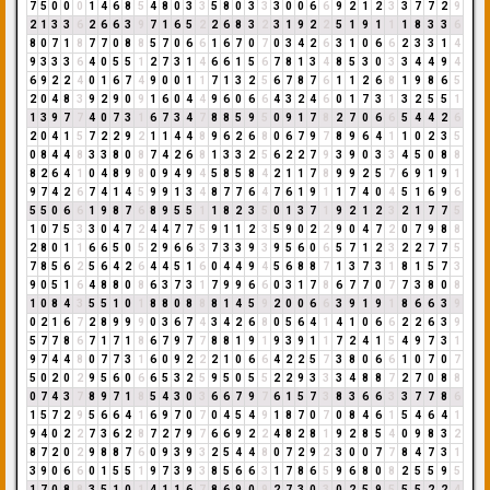
7
5
0
0
0
1
4
6
8
5
4
8
0
3
3
5
8
0
3
3
3
0
0
6
6
9
2
1
2
3
3
7
7
2
9
2
1
3
3
6
2
6
6
3
9
7
1
6
5
2
2
6
8
3
2
3
1
9
2
2
5
1
9
1
1
1
8
3
3
6
8
0
7
1
8
7
7
0
8
8
5
7
0
6
6
1
6
7
0
7
0
3
4
2
6
3
1
0
6
6
2
3
3
1
4
9
3
3
3
6
4
0
5
5
1
2
7
3
1
4
6
6
1
5
6
7
8
1
3
4
8
5
3
0
3
3
4
4
9
4
6
9
2
2
4
0
1
6
7
4
9
0
0
1
1
7
1
3
2
5
6
7
8
7
6
1
1
2
6
8
1
9
8
6
5
2
0
4
8
3
9
2
9
0
9
1
6
0
4
4
9
6
0
6
6
4
3
2
4
6
0
1
7
3
1
3
2
5
5
1
1
3
9
7
7
4
0
7
3
1
6
7
3
4
7
8
8
5
9
5
0
9
1
7
8
2
7
0
6
6
5
4
4
2
6
2
0
4
1
5
7
2
2
9
2
1
1
4
4
8
9
6
2
6
8
0
6
7
9
7
8
9
6
4
1
1
0
2
3
5
0
8
4
4
8
3
3
8
0
8
7
4
2
6
8
1
3
3
2
5
6
2
2
7
9
3
9
0
3
3
4
5
0
8
8
8
2
6
4
1
0
4
8
9
8
0
9
4
9
4
5
8
5
8
4
2
1
1
7
8
9
9
2
5
7
6
9
1
9
1
9
7
4
2
6
7
4
1
4
5
9
9
1
3
4
8
7
7
6
4
7
6
1
9
1
1
7
4
0
4
5
1
6
9
6
5
5
0
6
6
1
9
8
7
6
8
9
5
5
1
1
8
2
3
5
0
1
3
7
1
9
2
1
2
3
2
1
7
7
5
1
0
7
5
3
3
0
4
7
2
4
4
7
7
5
9
1
1
2
3
5
9
0
2
2
9
0
4
7
2
0
7
9
8
8
2
8
0
1
1
6
6
5
0
5
2
9
6
6
3
7
3
3
9
3
9
5
6
0
6
5
7
1
2
3
2
2
7
7
5
7
8
5
6
2
5
6
4
2
6
4
4
5
1
6
0
4
4
9
4
5
6
8
8
7
1
3
7
3
1
8
1
5
7
3
9
0
5
1
6
4
8
8
0
8
6
3
7
3
1
7
9
9
6
6
0
3
1
7
8
6
7
7
0
7
7
3
8
0
8
1
0
8
4
3
5
5
1
0
1
8
8
0
8
8
8
1
4
5
9
2
0
0
6
6
3
9
1
9
1
8
6
6
3
9
0
2
1
6
7
2
8
9
9
9
0
3
6
7
4
3
4
2
6
8
0
5
6
4
1
4
1
0
6
6
2
2
6
3
9
5
7
7
8
6
7
1
7
1
8
6
7
9
7
7
8
8
1
9
1
9
3
9
1
1
7
2
4
1
5
4
9
7
3
1
9
7
4
4
8
0
7
7
3
1
6
0
9
2
2
2
1
0
6
6
4
2
2
5
7
3
8
0
6
6
1
0
7
0
7
5
0
2
0
2
9
5
6
0
6
6
5
3
2
5
9
5
0
5
5
2
2
9
3
3
3
4
8
8
7
2
7
0
8
8
0
7
4
3
7
8
9
7
1
8
5
4
3
0
3
6
6
7
9
7
6
1
5
7
3
8
3
6
6
3
3
7
7
8
6
1
5
7
2
9
5
6
6
4
1
6
9
7
0
7
0
4
5
4
9
1
8
7
0
7
0
8
4
6
1
5
4
6
4
1
9
4
0
2
2
7
3
6
2
8
7
2
7
9
7
6
6
9
2
2
4
8
2
8
1
9
2
8
5
4
0
9
8
3
2
8
7
2
0
2
9
8
8
7
6
0
9
3
9
3
2
5
4
4
8
0
7
2
9
2
3
0
0
7
7
8
4
7
3
1
3
9
0
6
6
0
1
5
5
1
9
7
3
9
3
8
5
6
6
3
1
7
8
6
5
9
6
8
0
8
2
5
5
9
5
1
7
0
8
8
3
5
1
0
1
4
1
1
6
7
8
6
9
0
9
2
7
3
0
3
0
2
5
9
5
5
5
2
2
4