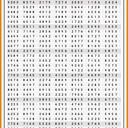
9
2
0
3
3
8
3
7
4
2
2
1
7
9
7
7
2
7
4
2
2
0
0
3
3
1
1
0
6
6
2
4
2
4
6
9
0
3
2
5
5
5
2
9
2
4
3
7
5
3
5
1
2
3
5
5
6
4
4
8
1
2
2
8
1
5
2
2
3
5
0
4
8
2
1
7
8
8
8
7
4
3
1
2
3
7
1
8
9
8
0
5
1
3
4
4
3
3
6
9
2
2
4
9
4
0
7
3
8
2
1
8
3
6
9
9
9
1
5
6
4
8
8
9
8
2
8
4
5
9
6
5
1
3
4
7
6
7
0
7
1
0
5
5
1
6
5
1
2
3
4
8
9
3
3
6
2
2
9
2
1
7
2
5
7
4
7
3
7
1
6
9
3
2
5
0
1
9
5
5
3
5
1
1
2
6
6
1
8
9
0
4
7
8
6
2
4
9
3
3
5
0
9
0
9
1
6
3
3
6
4
1
1
2
3
7
1
9
6
6
2
8
3
6
9
0
8
9
3
3
2
7
7
6
4
4
0
7
0
7
1
9
5
0
5
8
4
9
9
9
4
6
1
7
8
1
6
9
2
2
6
1
7
8
6
8
0
1
8
9
0
7
2
7
9
9
9
5
2
7
2
3
2
7
9
0
7
7
5
3
2
0
3
9
3
5
7
1
0
1
3
9
7
7
5
5
4
7
6
4
3
5
5
3
8
6
0
7
7
5
0
5
0
3
3
7
0
3
2
5
9
1
1
3
4
6
9
3
7
1
8
1
0
9
9
3
2
5
7
3
4
1
0
6
6
2
2
7
4
2
6
1
6
9
6
9
3
5
6
2
5
2
1
5
6
3
8
2
9
2
5
8
7
7
5
8
5
8
9
8
3
7
7
3
1
5
3
1
7
8
6
5
7
0
7
1
4
1
5
6
8
6
7
3
1
3
5
5
2
7
1
9
1
8
9
4
1
9
3
3
3
4
5
2
7
9
9
8
7
6
0
2
3
8
2
7
1
5
5
1
8
3
3
6
9
0
7
4
6
1
9
0
1
5
6
6
3
4
5
9
2
1
1
6
7
9
2
4
2
6
5
6
1
9
1
7
5
7
3
1
2
6
1
7
8
8
8
1
2
3
3
8
7
0
7
1
9
7
5
3
4
1
2
2
4
6
0
0
4
4
9
8
7
8
6
7
7
0
2
2
7
0
4
5
9
1
8
1
2
3
4
1
3
8
2
6
3
7
0
7
4
6
9
9
9
8
7
1
2
3
2
0
7
0
7
8
4
3
9
3
2
2
7
4
2
8
8
0
9
9
2
9
5
5
1
4
2
9
7
7
2
7
2
3
5
4
5
1
2
3
8
1
9
7
7
3
2
8
3
2
3
2
9
1
1
8
1
1
5
6
2
2
8
3
2
3
9
5
9
5
8
8
3
5
8
4
4
9
1
1
0
9
1
5
6
6
0
5
0
5
5
7
0
3
3
8
8
5
1
6
5
9
7
7
5
2
1
1
8
9
9
4
9
1
1
5
9
2
3
5
2
2
2
0
2
7
9
5
6
2
2
9
7
8
6
6
2
5
7
3
8
9
5
7
3
2
6
1
1
2
3
8
0
3
3
6
6
1
5
6
8
8
1
3
4
9
0
5
3
8
6
7
7
1
8
8
2
3
5
8
3
1
3
5
8
1
9
1
9
1
6
2
9
3
3
4
7
4
5
9
5
9
6
2
8
3
9
0
9
9
6
4
9
1
1
2
7
1
3
4
1
9
6
6
3
8
6
7
2
9
0
9
1
1
2
2
5
9
2
2
8
1
1
3
4
6
2
5
2
7
8
9
7
5
3
2
6
3
8
2
4
1
3
3
6
3
4
6
6
3
6
9
3
7
1
5
9
5
6
2
6
7
1
6
7
1
1
3
8
2
7
2
4
2
6
3
0
2
6
8
5
6
7
0
7
3
2
2
5
7
9
3
4
0
4
7
7
3
4
7
7
1
0
0
0
5
3
2
0
2
8
3
0
1
1
2
5
6
1
7
6
7
6
0
6
1
0
0
4
4