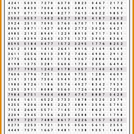
4
2
4
1
5
5
0
3
9
3
7
2
7
0
7
6
3
7
0
7
3
8
2
3
5
0
4
6
7
4
2
1
7
2
9
4
7
6
9
6
8
4
3
0
3
7
0
0
4
4
5
4
6
5
2
4
8
4
1
5
8
5
5
7
3
1
9
9
6
6
2
1
9
7
7
0
7
1
7
8
9
3
9
8
8
8
2
7
7
5
7
6
1
3
4
6
0
2
2
4
9
8
5
7
3
3
5
0
0
0
6
5
5
7
3
1
4
0
2
2
6
0
2
7
9
3
8
7
0
7
4
1
8
7
6
2
8
0
2
2
3
9
2
4
6
2
5
1
0
1
7
0
9
5
5
5
7
6
0
6
6
7
0
7
7
1
1
8
0
8
4
6
0
8
8
8
0
6
9
6
3
8
7
1
8
1
4
3
7
1
6
0
4
0
4
2
7
7
2
9
3
0
2
6
8
6
4
2
1
3
4
9
8
5
4
2
1
9
2
2
8
9
4
9
4
1
2
2
9
2
8
9
1
0
1
6
7
1
7
8
3
9
5
1
6
2
4
1
3
4
8
3
9
9
9
2
6
4
3
7
4
3
7
5
3
1
3
7
3
1
3
9
0
0
0
8
3
6
4
1
8
5
9
5
5
5
1
8
4
3
0
4
7
7
5
1
5
7
2
9
3
2
9
5
5
1
7
7
6
4
8
2
5
2
7
9
6
1
2
3
0
1
8
8
7
1
4
1
4
5
2
6
4
1
5
8
9
1
6
7
2
1
4
9
4
6
5
4
9
4
3
6
1
1
2
2
5
5
6
2
9
0
1
3
4
3
8
7
2
9
7
4
0
6
6
4
9
0
6
6
2
9
1
2
3
2
7
7
5
3
6
6
5
6
2
8
4
0
3
3
3
1
3
6
9
9
3
6
7
4
2
8
8
0
8
9
6
0
3
3
8
1
9
8
8
1
3
7
5
3
3
2
8
1
9
5
6
0
6
6
1
7
3
4
7
3
2
5
6
2
6
4
9
4
4
2
3
7
7
5
7
9
9
3
3
1
2
4
2
6
8
1
7
8
6
1
8
5
7
3
7
1
4
0
4
4
1
3
9
3
7
6
0
6
6
0
7
9
6
6
7
2
5
1
6
5
0
6
4
1
9
7
5
5
1
1
2
8
6
5
4
6
0
9
9
2
1
4
1
5
3
1
5
8
4
7
3
0
4
4
5
9
4
9
4
3
7
4
0
4
5
8
0
1
1
9
0
1
3
4
1
9
8
0
8
8
7
2
6
8
1
1
8
6
5
5
5
7
6
4
4
9
2
7
9
8
3
4
2
6
7
9
3
9
3
1
2
9
5
5
3
9
1
1
2
8
0
8
8
7
0
5
6
0
6
1
7
2
6
8
6
0
8
7
6
7
2
0
3
3
7
9
8
4
3
8
7
5
1
6
9
4
0
4
4
4
8
8
7
6
4
7
4
7
2
8
8
8
7
6
0
4
2
8
1
5
0
6
4
1
1
6
1
1
2
6
5
2
2
4
3
7
3
3
6
1
8
7
8
6
0
5
2
0
2
2
3
7
9
7
9
2
5
5
1
9
2
0
6
6
0
9
8
5
4
2
2
6
7
4
4
8
8
9
8
3
5
9
6
6
5
7
9
5
5
7
1
5
4
9
2
6
6
9
6
5
5
7
1
8
7
1
4
5
9
1
7
3
1
4
8
6
2
1
3
3
1
9
5
5
2
2
0
9
9
2
9
4
5
9
3
1
5
6
2
6
2
3
0
3
4
5
8
8
7
1
9
9
4
4
1
7
9
8
8
8
8
7
9
7
7
2
5
7
3
7
4
8
9
8
8
6
1
7
8
4
2
2
6
8
5
1
5
7
3
6
5
2
3
5
0
2
7
3
1
2
2
5
3
8
9
7
2
1
3
3
0
1
5
6
0
5
6
9
6
5
6
1
5
6
2
3
5
5
1
4
4
4
9
4
7
5
7
9
7
1
6
6
7
4
9
4
8
1
9
1
1
3
8
2
9
3
5
1
6
1
4
4
8
3