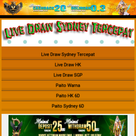
Live Draw Sydney Tercepat
Live Draw HK
Live Draw SGP
Paito Warna
Paito HK 6D
Paito Sydney 6D