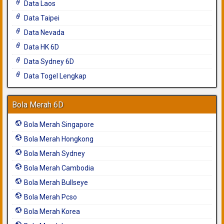
Data Laos
Data Taipei
Data Nevada
Data HK 6D
Data Sydney 6D
Data Togel Lengkap
Bola Merah 6D
Bola Merah Singapore
Bola Merah Hongkong
Bola Merah Sydney
Bola Merah Cambodia
Bola Merah Bullseye
Bola Merah Pcso
Bola Merah Korea