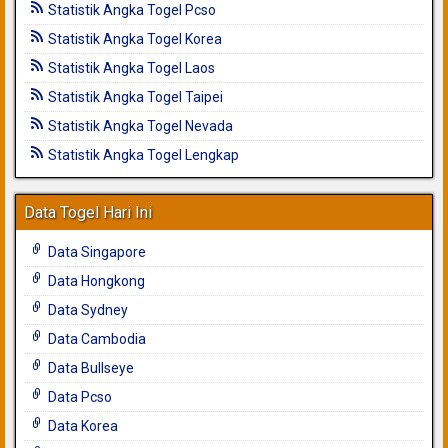
Statistik Angka Togel Pcso
Statistik Angka Togel Korea
Statistik Angka Togel Laos
Statistik Angka Togel Taipei
Statistik Angka Togel Nevada
Statistik Angka Togel Lengkap
Data Togel Hari Ini
Data Singapore
Data Hongkong
Data Sydney
Data Cambodia
Data Bullseye
Data Pcso
Data Korea