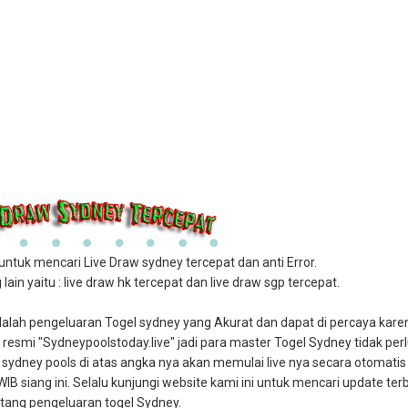
 untuk mencari Live Draw sydney tercepat dan anti Error.
lain yaitu : live draw hk tercepat dan live draw sgp tercepat.
 adalah pengeluaran Togel sydney yang Akurat dan dapat di percaya kare
e resmi "Sydneypoolstoday.live" jadi para master Togel Sydney tidak per
 sydney pools di atas angka nya akan memulai live nya secara otomatis 
B siang ini. Selalu kunjungi website kami ini untuk mencari update ter
tang pengeluaran togel Sydney.