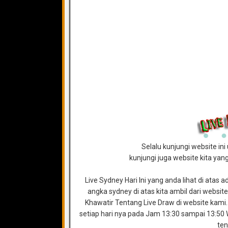
Selalu kunjungi website ini
kunjungi juga website kita yang 
Live Sydney Hari Ini yang anda lihat di atas
angka sydney di atas kita ambil dari websit
Khawatir Tentang Live Draw di website kami.
setiap hari nya pada Jam 13:30 sampai 13:50 WI
ten