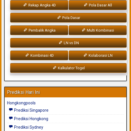
Rekap Angka 4D
Pola Dasar All
Pola Dasar
Pembalik Angka
Multi Kombinasi
LN vs DN
Kombinasi 4D
Kolaborasi LN
Kalkulator Togel
Prediksi Hari Ini
Hongkongpools
Prediksi Singapore
Prediksi Hongkong
Prediksi Sydney