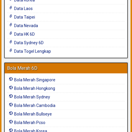
Data Laos
Data Taipei
Data Nevada
Data HK 6D
Data Sydney 6D
Data Togel Lengkap
Bola Merah 6D
Bola Merah Singapore
Bola Merah Hongkong
Bola Merah Sydney
Bola Merah Cambodia
Bola Merah Bullseye
Bola Merah Pcso
Bola Merah Korea