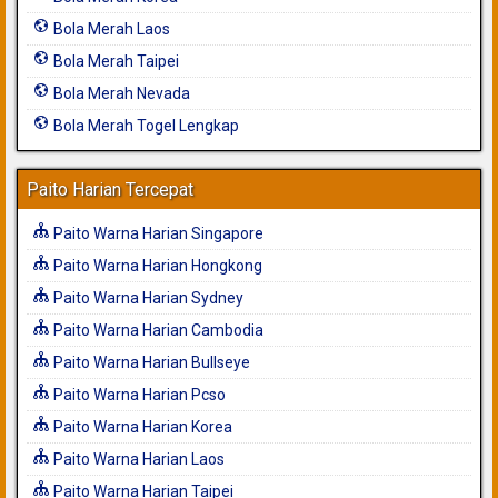
Bola Merah Laos
Bola Merah Taipei
Bola Merah Nevada
Bola Merah Togel Lengkap
Paito Harian Tercepat
Paito Warna Harian Singapore
Paito Warna Harian Hongkong
Paito Warna Harian Sydney
Paito Warna Harian Cambodia
Paito Warna Harian Bullseye
Paito Warna Harian Pcso
Paito Warna Harian Korea
Paito Warna Harian Laos
Paito Warna Harian Taipei