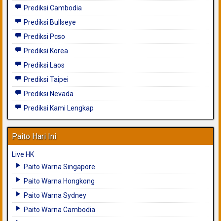
Prediksi Cambodia
Prediksi Bullseye
Prediksi Pcso
Prediksi Korea
Prediksi Laos
Prediksi Taipei
Prediksi Nevada
Prediksi Kami Lengkap
Paito Hari Ini
Live HK
Paito Warna Singapore
Paito Warna Hongkong
Paito Warna Sydney
Paito Warna Cambodia