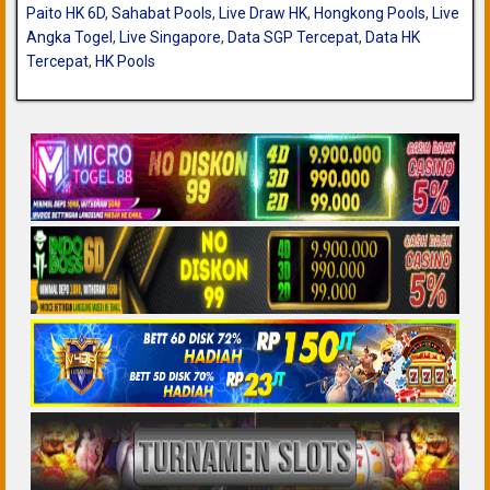
Paito HK 6D
,
Sahabat Pools
,
Live Draw HK
,
Hongkong Pools
,
Live
Angka Togel
,
Live Singapore
,
Data SGP Tercepat
,
Data HK
Tercepat
,
HK Pools