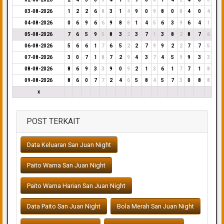
03-08-2026
1
2
2
6
8
3
1
4
9
0
9
8
0
8
4
0
4
04-08-2026
0
6
9
6
6
9
8
8
1
4
5
6
3
9
6
4
1
05-08-2026
7
6
5
9
5
8
3
2
3
7
1
3
8
2
8
7
6
06-08-2026
5
6
6
1
7
6
5
2
2
7
9
9
2
2
7
7
5
07-08-2026
3
0
7
1
8
7
2
9
4
3
7
4
5
9
9
3
3
08-08-2026
8
6
9
3
3
9
0
9
2
1
3
6
1
7
7
1
8
09-08-2026
8
6
0
7
7
2
4
6
5
8
4
5
7
3
0
8
8
x
POST TERKAIT
Data Keluaran San Juan Night
Paito Warna San Juan Night
Paito Warna Harian San Juan Night
Data Paito San Juan Night
Bola Merah San Juan Night