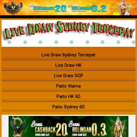
Live Draw Sydney Tercepat
Live Draw HK
Live Draw SGP
Paito Warna
Paito HK 6D
Paito Sydney 6D