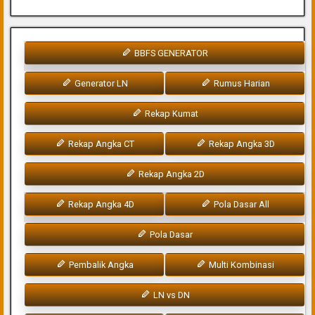
BBFS GENERATOR
Generator LN
Rumus Harian
Rekap Kumat
Rekap Angka CT
Rekap Angka 3D
Rekap Angka 2D
Rekap Angka 4D
Pola Dasar All
Pola Dasar
Pembalik Angka
Multi Kombinasi
LN vs DN