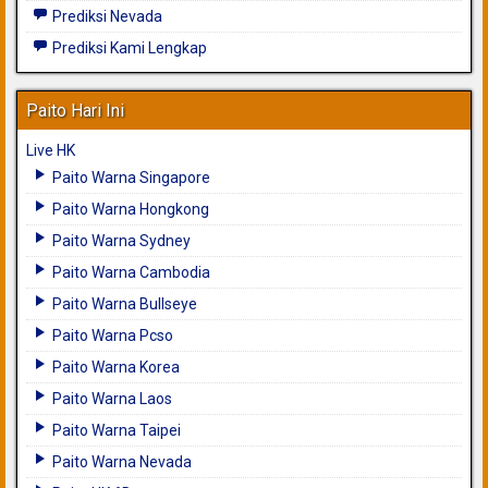
Prediksi Nevada
Prediksi Kami Lengkap
Paito Hari Ini
Live HK
Paito Warna Singapore
Paito Warna Hongkong
Paito Warna Sydney
Paito Warna Cambodia
Paito Warna Bullseye
Paito Warna Pcso
Paito Warna Korea
Paito Warna Laos
Paito Warna Taipei
Paito Warna Nevada