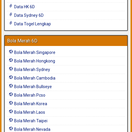
Data HK 6D
Data Sydney 6D
Data Togel Lengkap
Bola Merah 6D
Bola Merah Singapore
Bola Merah Hongkong
Bola Merah Sydney
Bola Merah Cambodia
Bola Merah Bullseye
Bola Merah Pcso
Bola Merah Korea
Bola Merah Laos
Bola Merah Taipei
Bola Merah Nevada