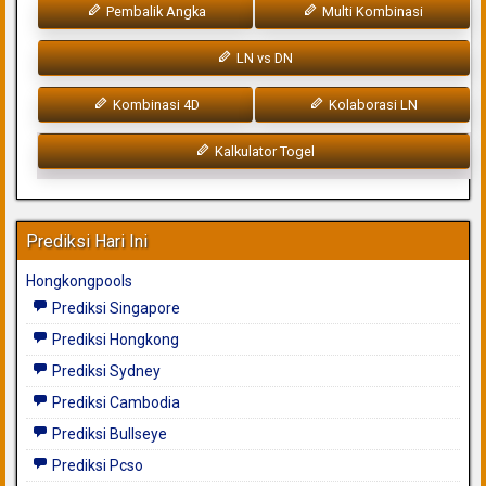
Pembalik Angka
Multi Kombinasi
LN vs DN
Kombinasi 4D
Kolaborasi LN
Kalkulator Togel
Prediksi Hari Ini
Hongkongpools
Prediksi Singapore
Prediksi Hongkong
Prediksi Sydney
Prediksi Cambodia
Prediksi Bullseye
Prediksi Pcso