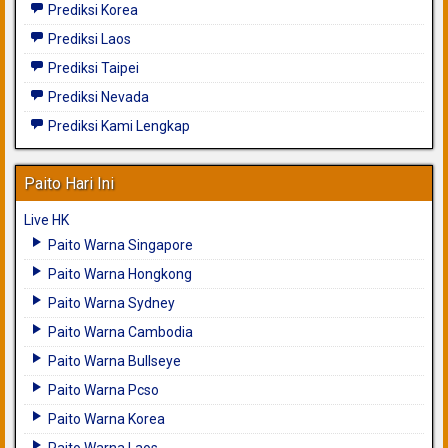
Prediksi Korea
Prediksi Laos
Prediksi Taipei
Prediksi Nevada
Prediksi Kami Lengkap
Paito Hari Ini
Live HK
Paito Warna Singapore
Paito Warna Hongkong
Paito Warna Sydney
Paito Warna Cambodia
Paito Warna Bullseye
Paito Warna Pcso
Paito Warna Korea
Paito Warna Laos