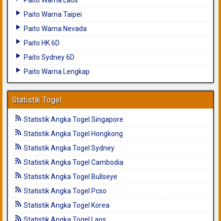
Paito Warna Taipei
Paito Warna Nevada
Paito HK 6D
Paito Sydney 6D
Paito Warna Lengkap
Statistik Togel
Statistik Angka Togel Singapore
Statistik Angka Togel Hongkong
Statistik Angka Togel Sydney
Statistik Angka Togel Cambodia
Statistik Angka Togel Bullseye
Statistik Angka Togel Pcso
Statistik Angka Togel Korea
Statistik Angka Togel Laos