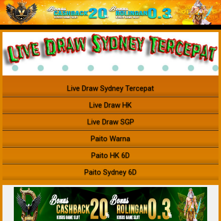
Live Draw Sydney Tercepat
Live Draw HK
Live Draw SGP
Paito Warna
Paito HK 6D
Paito Sydney 6D