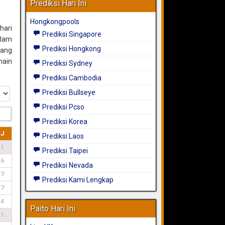
Prediksi Hari Ini
Hongkongpools
hari
Prediksi Singapore
alam
Prediksi Hongkong
cang
main
Prediksi Sydney
Prediksi Cambodia
Prediksi Bullseye
Prediksi Pcso
Prediksi Korea
J
Prediksi Laos
1
Prediksi Taipei
6
Prediksi Nevada
7
Prediksi Kami Lengkap
7
4
Paito Hari Ini
1