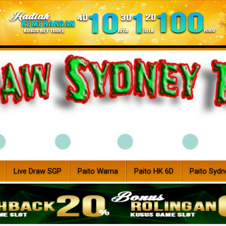
Live Draw SGP
Paito Warna
Paito HK 6D
Paito Sydn