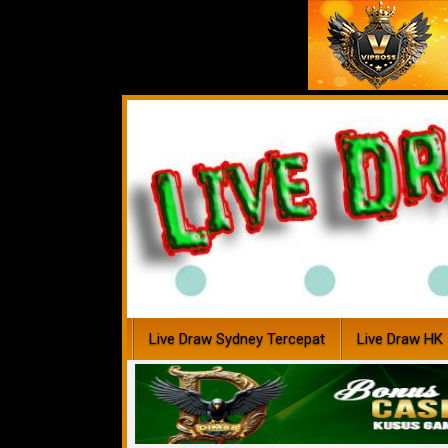
Live Draw Sydney Tercepat
Live Draw HK