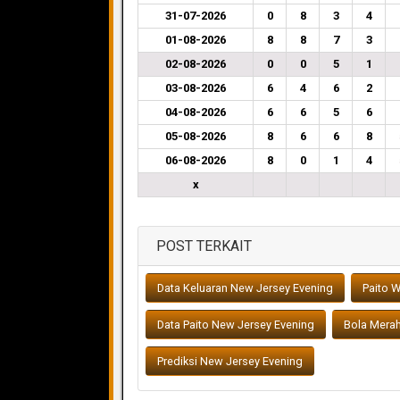
31-07-2026
0
8
3
4
01-08-2026
8
8
7
3
02-08-2026
0
0
5
1
03-08-2026
6
4
6
2
04-08-2026
6
6
5
6
05-08-2026
8
6
6
8
06-08-2026
8
0
1
4
x
POST TERKAIT
Data Keluaran New Jersey Evening
Paito 
Data Paito New Jersey Evening
Bola Mera
Prediksi New Jersey Evening