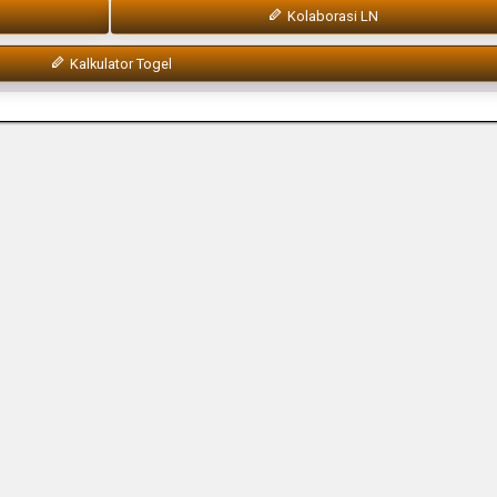
Kolaborasi LN
Kalkulator Togel