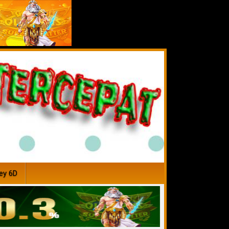
ey 6D