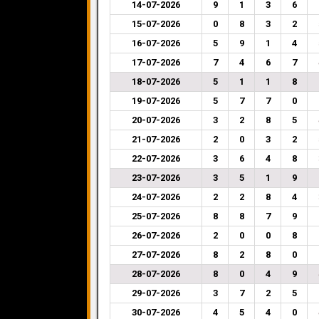
14-07-2026
9
1
3
6
15-07-2026
0
8
3
2
16-07-2026
5
9
1
4
17-07-2026
7
4
6
7
18-07-2026
5
1
1
8
19-07-2026
5
7
7
0
20-07-2026
3
2
8
5
21-07-2026
2
0
3
2
22-07-2026
3
6
4
8
23-07-2026
3
5
1
9
24-07-2026
2
2
8
4
25-07-2026
8
8
7
9
26-07-2026
2
0
0
8
27-07-2026
8
2
8
0
28-07-2026
8
0
4
9
29-07-2026
3
7
2
5
30-07-2026
4
5
4
0