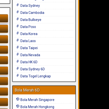
Data Sydney
Data Cambodia
Data Bullseye
Data Pcso
Data Korea
Data Laos
Data Taipei
Data Nevada
Data HK 6D
Data Sydney 6D
Data Togel Lengkap
Bola Merah 6D
Bola Merah Singapore
Bola Merah Hongkong