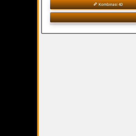
Kombinasi 4D