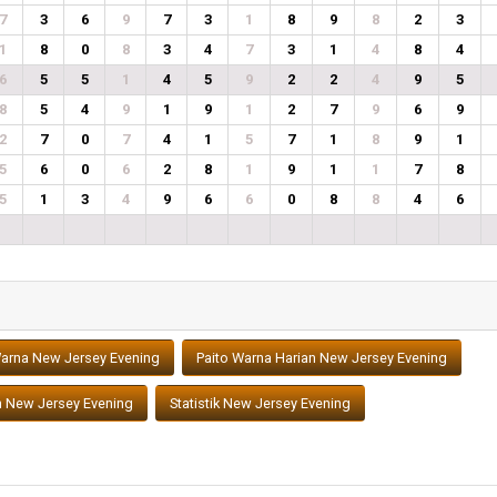
7
3
6
9
7
3
1
8
9
8
2
3
1
8
0
8
3
4
7
3
1
4
8
4
6
5
5
1
4
5
9
2
2
4
9
5
8
5
4
9
1
9
1
2
7
9
6
9
2
7
0
7
4
1
5
7
1
8
9
1
5
6
0
6
2
8
1
9
1
1
7
8
5
1
3
4
9
6
6
0
8
8
4
6
Warna New Jersey Evening
Paito Warna Harian New Jersey Evening
h New Jersey Evening
Statistik New Jersey Evening