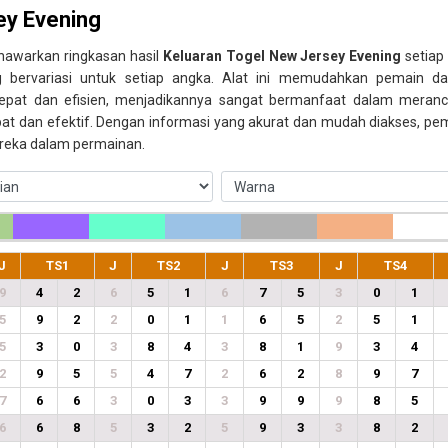
ey Evening
awarkan ringkasan hasil
Keluaran Togel New Jersey Evening
setiap 
g bervariasi untuk setiap angka. Alat ini memudahkan pemain d
cepat dan efisien, menjadikannya sangat bermanfaat dalam meran
epat dan efektif. Dengan informasi yang akurat dan mudah diakses, pe
reka dalam permainan.
J
TS1
J
TS2
J
TS3
J
TS4
9
4
2
6
5
1
6
7
5
3
0
1
5
9
2
2
0
1
1
6
5
2
5
1
5
3
0
3
8
4
3
8
1
9
3
4
2
9
5
5
4
7
2
6
2
8
9
7
7
6
6
3
0
3
3
9
9
9
8
5
6
6
8
5
3
2
5
9
3
3
8
2