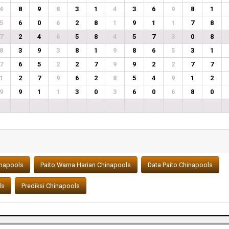
4
8
9
8
3
1
4
3
6
9
8
1
5
6
0
6
2
8
1
9
1
1
7
8
7
2
4
6
5
8
4
5
7
3
0
8
8
3
9
3
8
1
9
8
6
5
3
1
7
6
5
2
2
7
9
9
2
2
7
7
1
2
7
9
6
2
8
5
4
9
1
2
9
9
1
1
3
0
3
6
0
6
8
0
inapools
Paito Warna Harian Chinapools
Data Paito Chinapools
ls
Prediksi Chinapools