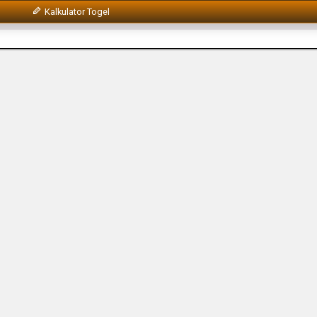
Kalkulator Togel