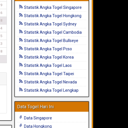
9
Statistik Angka Togel Singapore
6
Statistik Angka Togel Hongkong
8
Statistik Angka Togel Sydney
4
Statistik Angka Togel Cambodia
5
Statistik Angka Togel Bullseye
3
Statistik Angka Togel Pcso
8
Statistik Angka Togel Korea
Statistik Angka Togel Laos
Statistik Angka Togel Taipei
Statistik Angka Togel Nevada
Statistik Angka Togel Lengkap
Data Togel Hari Ini
Data Singapore
Data Hongkong