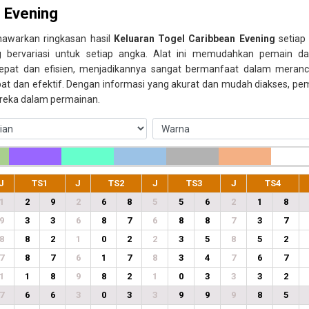
 Evening
warkan ringkasan hasil
Keluaran Togel Caribbean Evening
setiap 
g bervariasi untuk setiap angka. Alat ini memudahkan pemain d
cepat dan efisien, menjadikannya sangat bermanfaat dalam meran
epat dan efektif. Dengan informasi yang akurat dan mudah diakses, pe
reka dalam permainan.
J
TS1
J
TS2
J
TS3
J
TS4
1
2
9
2
6
8
5
5
6
2
1
8
9
3
3
6
8
7
6
8
8
7
3
7
8
8
2
1
0
2
2
3
5
8
5
2
7
8
7
6
1
7
8
3
4
7
6
7
1
1
8
9
8
2
1
0
3
3
3
2
7
6
6
3
0
3
3
9
9
9
8
5