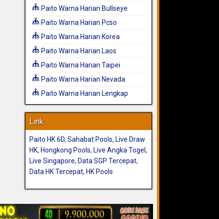
Paito Warna Harian Bullseye
Paito Warna Harian Pcso
Paito Warna Harian Korea
Paito Warna Harian Laos
Paito Warna Harian Taipei
Paito Warna Harian Nevada
Paito Warna Harian Lengkap
Link
Paito HK 6D
,
Sahabat Pools
,
Live Draw
HK
,
Hongkong Pools
,
Live Angka Togel
,
Live Singapore
,
Data SGP Tercepat
,
Data HK Tercepat
,
HK Pools