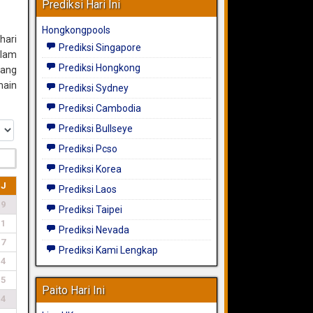
Prediksi Hari Ini
Hongkongpools
hari
Prediksi Singapore
alam
Prediksi Hongkong
cang
main
Prediksi Sydney
Prediksi Cambodia
Prediksi Bullseye
Prediksi Pcso
Prediksi Korea
J
Prediksi Laos
9
Prediksi Taipei
1
Prediksi Nevada
7
Prediksi Kami Lengkap
4
5
Paito Hari Ini
4