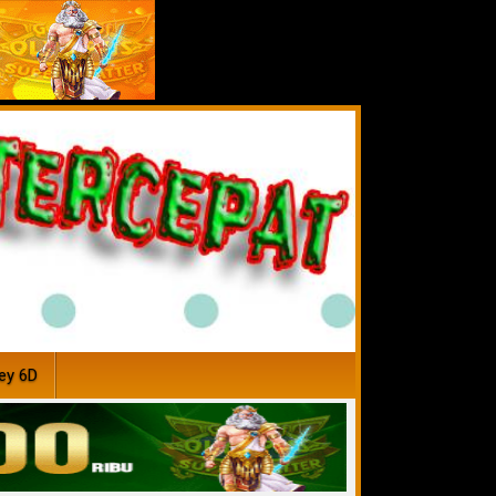
ey 6D