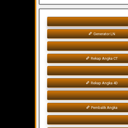
Generator LN
Rekap Angka CT
Rekap Angka 4D
Pembalik Angka