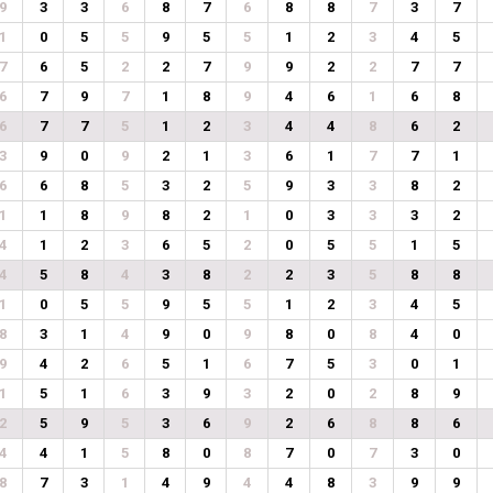
9
3
3
6
8
7
6
8
8
7
3
7
1
0
5
5
9
5
5
1
2
3
4
5
7
6
5
2
2
7
9
9
2
2
7
7
6
7
9
7
1
8
9
4
6
1
6
8
6
7
7
5
1
2
3
4
4
8
6
2
3
9
0
9
2
1
3
6
1
7
7
1
6
6
8
5
3
2
5
9
3
3
8
2
1
1
8
9
8
2
1
0
3
3
3
2
4
1
2
3
6
5
2
0
5
5
1
5
4
5
8
4
3
8
2
2
3
5
8
8
1
0
5
5
9
5
5
1
2
3
4
5
8
3
1
4
9
0
9
8
0
8
4
0
9
4
2
6
5
1
6
7
5
3
0
1
1
5
1
6
3
9
3
2
0
2
8
9
2
5
9
5
3
6
9
2
6
8
8
6
4
4
1
5
8
0
8
7
0
7
3
0
8
7
3
1
4
9
4
4
8
3
9
9