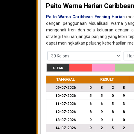
Paito Warna Harian Caribbean
Paito Warna Caribbean Evening Harian
mena
dengan penggunaan visualisasi warna yan
mengenali tren dan pola keluaran dengan 
strategi taruhan jangka panjang yang lebih t
dapat meningkatkan peluang keberhasilan me
CLEAR
TANGGAL
RESULT
09-07-2026
0
8
2
8
10-07-2026
5
5
0
9
11-07-2026
6
6
5
3
12-07-2026
8
9
8
8
13-07-2026
9
9
1
0
14-07-2026
9
2
5
2