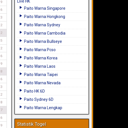
Live HK
9
Paito Warna Singapore
6
Paito Warna Hongkong
3
Paito Warna Sydney
2
2
Paito Warna Cambodia
5
Paito Warna Bullseye
2
Paito Warna Pcso
6
Paito Warna Korea
9
Paito Warna Laos
8
Paito Warna Taipei
6
Paito Warna Nevada
3
Paito HK 6D
2
Paito Sydney 6D
8
Paito Warna Lengkap
7
6
Statistik Togel
9