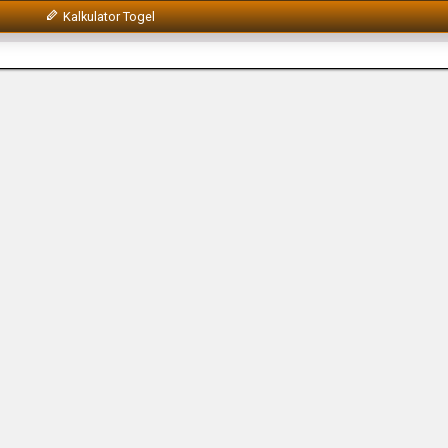
Kalkulator Togel