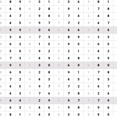
4
8
9
8
3
1
4
3
6
9
8
1
5
6
0
6
2
8
1
9
1
1
7
8
5
4
7
2
9
8
8
7
4
2
4
8
6
4
5
9
9
7
7
7
2
9
4
7
1
9
9
9
0
6
6
6
6
3
5
6
7
3
6
9
7
3
1
8
9
8
2
3
9
6
2
8
1
5
6
9
5
5
6
5
2
5
0
5
9
2
2
2
1
3
4
2
8
7
3
1
4
9
4
4
8
3
9
9
9
9
1
1
3
0
3
6
0
6
8
0
5
6
0
6
2
8
1
9
1
1
7
8
8
7
2
9
4
3
7
4
5
9
9
3
6
4
5
9
9
7
7
7
2
9
4
7
4
4
3
7
7
6
4
7
8
6
2
6
9
6
4
1
2
9
2
9
7
7
7
9
1
6
3
9
4
6
1
9
8
8
9
6
4
8
1
9
4
0
4
3
0
3
9
0