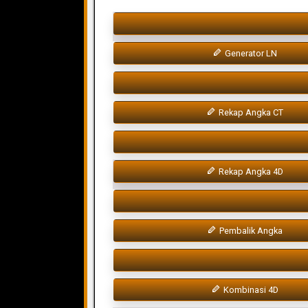
Generator LN
Rekap Angka CT
Rekap Angka 4D
Pembalik Angka
Kombinasi 4D