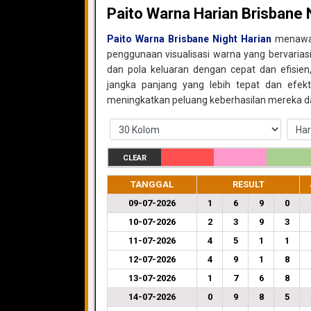
Paito Warna Harian Brisbane 
Paito Warna Brisbane Night Harian
menawar
penggunaan visualisasi warna yang bervaria
dan pola keluaran dengan cepat dan efisie
jangka panjang yang lebih tepat dan efek
meningkatkan peluang keberhasilan mereka d
CLEAR
TANGGAL
RESULT
09-07-2026
1
6
9
0
10-07-2026
2
3
9
3
11-07-2026
4
5
1
1
12-07-2026
4
9
1
8
13-07-2026
1
7
6
8
14-07-2026
0
9
8
5