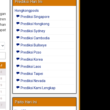
Prediksi Hari Ini
Hongkongpools
ngan
Prediksi Singapore
tren
Prediksi Hongkong
uhan
apat
Prediksi Sydney
Prediksi Cambodia
Prediksi Bullseye
Prediksi Pcso
Prediksi Korea
J
Prediksi Laos
4
Prediksi Taipei
8
Prediksi Nevada
9
Prediksi Kami Lengkap
1
6
Paito Hari Ini
7