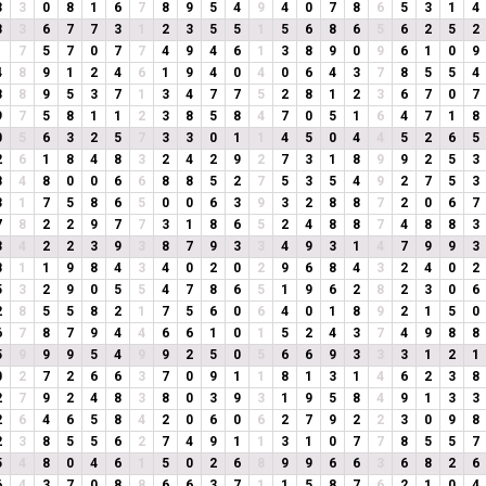
3
3
0
8
1
6
7
8
9
5
4
9
4
0
7
8
6
5
3
1
4
8
3
6
7
7
3
1
2
3
5
5
1
5
6
8
6
5
6
2
5
2
1
7
5
7
0
7
7
4
9
4
6
1
3
8
9
0
9
6
1
0
9
4
8
9
1
2
4
6
1
9
4
0
4
0
6
4
3
7
8
5
5
4
8
8
9
5
3
7
1
3
4
7
7
5
2
8
1
2
3
6
7
0
7
9
7
5
8
1
1
2
3
8
5
8
4
7
0
5
1
6
4
7
1
8
0
5
6
3
2
5
7
3
3
0
1
1
4
5
0
4
4
5
2
6
5
2
6
1
8
4
8
3
2
4
2
9
2
7
3
1
8
9
9
2
5
3
8
4
8
0
0
6
6
8
8
5
2
7
5
3
5
4
9
2
7
5
3
3
1
7
5
8
6
5
0
0
6
3
9
3
2
8
8
7
2
0
6
7
7
8
2
2
9
7
7
3
1
8
6
5
2
4
8
8
7
4
8
8
3
3
4
2
2
3
9
3
8
7
9
3
3
4
9
3
1
4
7
9
9
3
8
1
1
9
8
4
3
4
0
2
0
2
9
6
8
4
3
2
4
0
2
5
3
2
9
0
5
5
4
7
8
6
5
1
9
6
2
8
2
3
0
6
2
8
5
5
8
2
1
7
5
6
0
6
4
0
1
8
9
2
1
5
0
6
7
8
7
9
4
4
6
6
1
0
1
5
2
4
3
7
4
9
8
8
5
9
9
9
5
4
9
9
2
5
0
5
6
6
9
3
3
3
1
2
1
0
2
7
2
6
6
3
7
0
9
1
1
8
1
3
1
4
6
2
3
8
2
7
9
2
4
8
3
8
0
3
9
3
1
9
5
8
4
9
1
3
3
2
6
4
6
5
8
4
2
0
6
0
6
2
7
9
2
2
3
0
9
8
2
3
8
5
5
6
2
7
4
9
1
1
3
1
0
7
7
8
5
5
7
5
4
8
0
4
6
1
5
0
2
6
8
9
9
6
6
3
6
8
2
6
6
4
3
7
0
8
8
6
6
3
7
1
1
5
8
7
6
2
1
0
4