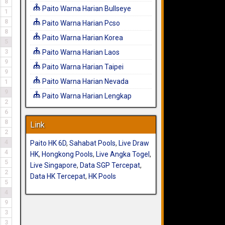
8
Paito Warna Harian Bullseye
1
8
Paito Warna Harian Pcso
8
Paito Warna Harian Korea
5
3
Paito Warna Harian Laos
9
Paito Warna Harian Taipei
9
Paito Warna Harian Nevada
1
9
Paito Warna Harian Lengkap
2
6
8
Link
2
4
Paito HK 6D
,
Sahabat Pools
,
Live Draw
4
HK
,
Hongkong Pools
,
Live Angka Togel
,
5
Live Singapore
,
Data SGP Tercepat
,
2
Data HK Tercepat
,
HK Pools
5
4
9
3
3