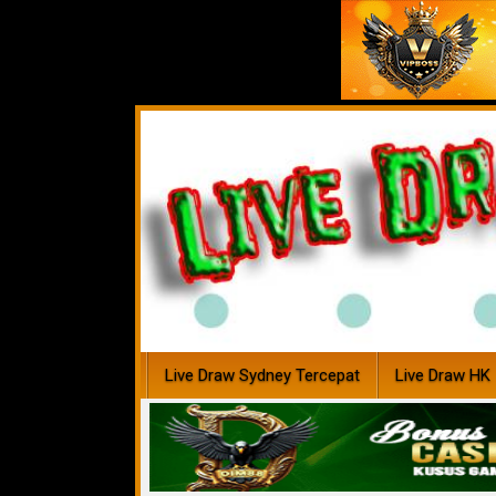
Live Draw Sydney Tercepat
Live Draw HK