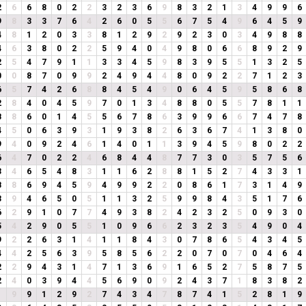
2
6
6
8
0
2
2
3
2
3
6
9
8
3
2
1
3
4
9
9
6
9
8
3
3
7
6
4
2
6
0
5
5
6
7
5
4
9
6
4
5
9
4
8
1
2
0
3
3
8
1
2
9
2
9
2
3
0
3
4
9
8
8
4
6
3
8
0
2
2
5
9
4
0
4
9
8
0
6
6
8
9
2
9
2
5
4
7
9
1
1
3
3
4
5
9
8
3
9
5
5
1
3
2
5
0
0
8
7
0
9
9
2
4
9
4
4
8
0
9
2
2
7
1
2
3
6
5
7
4
2
6
8
8
4
5
4
9
0
6
4
5
9
5
8
6
8
2
8
4
0
4
5
9
7
0
1
3
4
8
8
0
5
5
7
8
1
1
8
8
6
0
1
4
5
5
6
7
8
6
3
9
9
6
6
7
4
7
8
4
5
0
6
3
9
3
1
9
3
8
2
6
3
6
7
4
1
3
8
0
9
4
0
9
2
4
6
1
4
0
1
1
3
9
4
5
9
8
0
2
2
6
4
7
0
2
2
4
6
8
4
4
8
7
7
3
0
3
5
7
5
6
3
4
6
5
4
8
3
1
1
6
2
8
8
1
5
2
7
4
3
3
1
8
8
6
9
4
5
9
4
9
9
2
2
0
8
6
1
7
3
1
4
9
3
9
4
6
5
0
5
1
1
3
2
5
9
9
8
4
3
5
1
7
6
6
2
9
1
0
7
7
4
9
3
8
2
4
2
3
2
5
0
9
3
0
5
4
2
9
0
5
5
1
0
9
6
6
2
3
2
3
5
4
9
0
4
9
2
2
6
3
1
4
1
1
8
4
3
0
7
8
6
5
4
3
4
5
4
4
2
5
6
3
9
5
8
5
6
2
2
0
7
0
7
0
4
6
4
2
2
9
4
3
1
4
7
1
3
6
9
1
6
5
2
7
5
8
7
5
2
4
0
3
9
4
4
5
6
9
0
9
2
4
3
7
1
8
3
8
2
1
9
9
1
2
9
2
7
4
3
4
7
8
7
4
1
5
2
8
1
9