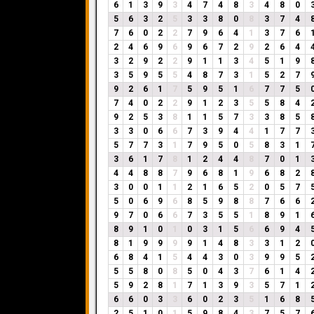
6
1
3
9
3
4
7
4
8
3
4
8
0
5
6
3
2
5
3
3
8
0
8
3
7
4
7
6
0
2
2
7
9
6
4
1
3
7
6
2
4
6
9
6
9
6
7
2
9
2
6
4
3
2
9
2
2
9
1
1
3
4
5
1
9
3
5
9
5
5
4
8
7
3
1
5
2
7
9
2
6
1
7
5
9
5
1
6
7
7
5
7
4
0
2
2
9
1
2
3
5
5
8
4
9
2
5
3
8
1
1
5
7
3
3
8
5
3
3
0
6
6
7
3
9
4
4
1
7
7
5
7
7
3
1
7
9
5
0
5
8
3
1
3
6
1
7
8
1
2
4
4
8
7
0
1
4
4
8
8
7
9
6
8
1
9
6
8
2
3
0
0
1
1
2
1
6
5
2
0
5
7
5
0
6
9
6
8
5
9
8
8
7
6
6
9
7
0
6
6
7
3
5
5
1
8
9
1
8
9
1
0
1
0
3
1
5
6
6
9
4
8
1
9
9
9
9
1
4
8
3
3
1
2
6
8
4
1
5
4
4
3
0
3
9
9
5
5
5
8
0
8
5
0
4
3
7
6
1
4
5
9
2
8
1
7
1
3
9
3
5
7
1
6
6
0
3
3
6
0
2
3
5
1
6
8
2
5
1
0
1
5
9
8
4
3
7
5
7