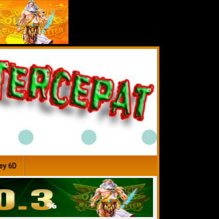
ey 6D