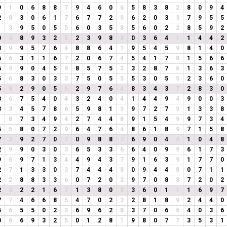
9
1
0
6
8
8
7
9
4
6
0
6
5
8
3
8
2
8
0
9
4
2
8
3
0
6
1
7
6
7
7
2
9
6
2
0
3
3
7
9
5
5
1
3
9
5
0
5
5
6
0
3
5
8
5
6
0
2
2
8
5
9
2
0
3
8
9
3
2
5
2
3
9
8
8
0
3
6
4
1
1
4
4
2
8
9
9
5
7
6
4
8
8
6
4
1
9
5
4
5
9
8
1
4
0
6
6
3
1
1
6
7
2
0
6
7
4
5
4
1
7
8
1
5
6
6
6
9
9
0
4
5
9
8
5
7
5
3
3
2
8
7
6
1
3
6
3
5
6
8
3
0
3
3
7
5
0
5
5
5
3
0
5
5
2
3
6
0
5
8
2
9
0
5
5
2
9
7
6
4
8
3
4
3
7
2
8
3
0
8
6
7
5
4
0
4
3
2
4
0
4
1
4
4
9
4
9
0
0
3
3
3
4
5
7
8
6
5
9
8
1
9
9
7
2
7
9
1
3
3
8
1
8
7
3
4
9
4
2
7
4
4
8
9
1
5
4
9
9
7
3
4
5
5
8
0
7
2
9
6
4
7
6
4
8
6
1
8
9
7
1
5
8
7
3
9
2
7
0
7
0
9
8
8
7
6
9
0
4
4
1
0
4
8
2
9
9
0
3
0
3
6
5
3
3
6
6
4
0
9
9
6
1
7
3
9
6
9
7
1
3
4
4
9
4
3
7
9
1
6
3
9
1
7
7
0
2
7
1
3
3
0
3
7
4
4
4
8
0
9
4
4
8
0
7
1
1
2
2
8
8
3
3
6
0
7
2
0
2
9
7
0
8
8
7
2
0
2
2
3
2
2
1
6
7
1
3
8
0
8
3
6
0
1
1
1
6
9
7
7
7
4
6
6
8
5
4
7
0
2
2
2
8
1
8
9
2
4
4
0
5
6
5
5
0
2
2
6
9
6
2
8
3
7
0
6
6
4
0
3
6
0
6
6
9
3
2
5
0
1
2
8
1
9
8
0
7
7
3
5
3
1