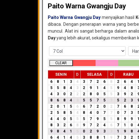
Paito Warna Gwangju Day
Paito Warna Gwangju Day
menyajikan hasil
K
dibaca. Dengan penerapan warna yang berbe
muncul. Alat ini sangat berharga dalam ana
Day
yang lebih akurat, sekaligus memberikan 
CLEAR
SENIN
D
SELASA
D
RABU
6
8
1
3
4
3
7
2
6
8
2
6
4
5
5
8
4
3
2
9
1
4
5
9
4
8
4
3
0
2
2
2
8
0
5
5
3
9
2
8
6
8
4
3
5
5
7
5
3
5
2
3
2
0
1
5
6
6
7
2
0
2
7
6
8
2
5
8
5
4
8
4
0
7
7
0
7
3
4
4
0
5
5
5
7
9
5
5
8
9
9
8
3
2
6
8
9
7
2
4
6
7
1
0
9
8
4
1
5
0
2
9
3
3
1
9
8
6
4
1
4
5
3
8
8
1
9
7
3
2