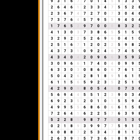
9
3
1
6
7
7
0
1
4
5
1
3
3
2
6
4
6
1
2
3
3
4
7
5
5
2
2
3
6
7
4
7
2
7
0
7
3
0
4
7
3
7
6
4
5
7
9
5
5
9
4
0
1
7
6
5
2
9
7
0
0
0
8
3
2
4
1
3
0
3
7
3
8
6
5
5
1
5
3
2
9
2
2
5
2
6
9
6
0
4
1
2
5
1
6
7
1
2
0
2
2
5
9
8
4
3
7
3
1
0
9
2
4
6
7
4
5
4
3
4
0
4
2
0
9
6
6
3
5
9
3
0
9
6
6
1
7
4
0
4
0
9
9
6
3
3
0
3
0
8
6
0
6
7
6
1
5
0
4
2
6
2
8
1
8
9
1
6
1
6
1
1
5
6
5
9
2
3
5
2
5
1
4
2
9
0
9
8
0
5
4
9
0
7
3
5
6
9
4
4
5
5
1
2
3
9
0
3
6
9
2
3
5
2
0
1
0
1
5
5
9
4
9
9
5
5
6
8
6
0
6
6
1
5
7
2
6
4
1
6
2
2
5
7
6
3
9
5
2
2
8
1
9
8
7
7
5
0
1
3
0
2
1
8
9
3
9
9
7
7
5
9
1
6
0
8
8
7
2
5
3
4
7
8
1
1
2
6
3
9
3
5
7
3
6
9
8
9
7