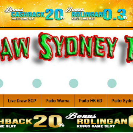
Live Draw SGP
Paito Warna
Paito HK 6D
Paito Sydn