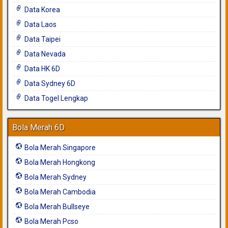
Data Korea
Data Laos
Data Taipei
Data Nevada
Data HK 6D
Data Sydney 6D
Data Togel Lengkap
Bola Merah 6D
Bola Merah Singapore
Bola Merah Hongkong
Bola Merah Sydney
Bola Merah Cambodia
Bola Merah Bullseye
Bola Merah Pcso