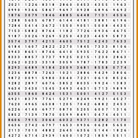
2
0
2
1
3
1
2
2
6
8
8
3
1
8
9
2
8
6
0
6
0
4
5
3
8
4
3
5
5
1
1
9
6
3
9
0
9
9
0
9
9
3
6
6
3
5
8
6
7
4
9
6
9
7
7
0
9
2
8
1
6
8
9
6
6
9
6
9
2
2
1
8
7
6
4
3
0
7
9
7
1
8
4
6
1
4
8
8
5
4
6
4
4
8
3
7
1
3
1
4
4
5
5
6
2
1
2
8
8
7
5
6
5
5
1
6
7
8
7
6
6
1
4
4
8
4
1
8
1
9
3
8
8
1
9
6
1
9
6
6
7
2
8
4
3
5
4
1
4
5
3
6
7
2
9
1
5
5
0
5
9
0
5
1
6
5
0
0
8
8
4
4
3
5
8
7
1
5
3
8
5
8
8
2
1
8
7
6
4
1
1
1
8
2
1
7
7
2
6
8
0
9
3
6
9
4
6
7
5
3
9
1
8
7
6
3
0
2
6
8
9
2
6
9
6
5
2
5
0
5
4
3
2
3
5
4
4
5
9
5
5
8
7
3
1
3
5
7
4
2
3
7
9
7
7
4
2
1
5
6
4
6
0
5
5
7
5
1
2
3
4
2
4
3
7
7
6
3
3
6
6
1
8
4
3
1
6
0
7
7
2
8
2
2
4
2
2
7
0
7
1
8
4
5
9
7
3
3
3
6
8
1
0
6
6
0
9
4
3
7
8
6
5
1
6
8
7
4
6
1
6
4
1
0
1
5
9
3
5
8
7
6
2
2
4
8
6
7
1
8
8
3
3
3
6
8
8
5
7
3
3
7
3
7
1
9
9
2
5
7
0
2
1
5
6
1
2
3
0
3
2
8
6
3
9
5
2
6
2
8
0
2
3
3
6
3
3
1
8
9
3
0
5
9
5
9
7
8
7
6
1
7
8
3
2
2
2
3
9
3
8
2
9
3
3
6
4
8
9
8
9
1
8
4
3
2
0
0
9
9
3
6
8
1
9
8
5
5
8
4
0
7
7
4
2
3
2
3
6
9
8
8
7
8
6
7
2
6
3
9
1
0
2
1
3
2
8
8
6
5
9
4
2
9
2
3
8
0
6
6
9
8
7
2
9
0
0
9
1
1
5
9
8
0
8
3
0
4
0
4
7
2
2
1
3
0
6
1
0
1
8
5
2
6
8
9
2
8
2
1
2
8
9
7
7
6
0
7
6
4
3
8
5
2
7
8
0
3
5
8
9
9
2
4
6
1
3
8
3
2
9
6
3
4
7
3
4
3
0
3
1
5
4
5
9
3
4
9
3
3
4
6
3
1
4
5
7
1
3
4
9
8
9
9
9
6
3
5
5
1
1
8
6
0
6
8
4
2
4
6
1
5
3
1
4
5
0
0
1
1
4
1
2
7
9
5
1
5
3
8
6
9
2
1
3
8
3
7
9
7
7
7
6
1
7
5
2
7
9
7
8
2
4
9
4
9
9
2
1
3
4
5
2
7
9
7
6
2
0
2
4
9
6
5
2
6
5
0
8
8
1
2
0
5
5
7
0
4
2
6
6
8
8
2
1
2
4
5
3
8
6
2
2
6
8
4
1
4
0
4
6
9
7
7
5
0
8
7
0
7
5
2
0
5
5
6
0
0
7
7
1
3
1
6
7
5
8
5
2
7
7
1
3
9
3
7
8
7
0
7
0
5
9
9
9
8
4
9
1
1
0
4
7
4
2
4
0
1
1
2
8
6
0
6
6
7
9
1
5
6
3
0
6
4
1
6
0
3
2
5
9
3
7
1
8
3
2
8
2
1
1
1
7
0
7
0
6
3
6
9
2
7
4
2
6
6
7
9
7
7
1
6
5
3
8
0
9
3
6
9
0
6
2
8
1
5
6
5
0
5
2
1
1
3
4
7
0
1
0
1
4
8
8
2
1
2
6
4
5
9
6
3
5
6
2
5
1
4
4
8
1
8
2
6
8
4
2
7
2
9
6
7
1
4
5
2
9
3
9
3
1
6
0
0
0
1
0
7
2
9
1
8
5
9
5
5
5
1
1
2