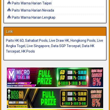
Paito Warna Harian Taipei
Paito Warna Harian Nevada
Paito Warna Harian Lengkap
Link
Paito HK 6D
,
Sahabat Pools
,
Live Draw HK
,
Hongkong Pools
,
Live
Angka Togel
,
Live Singapore
,
Data SGP Tercepat
,
Data HK
Tercepat
,
HK Pools