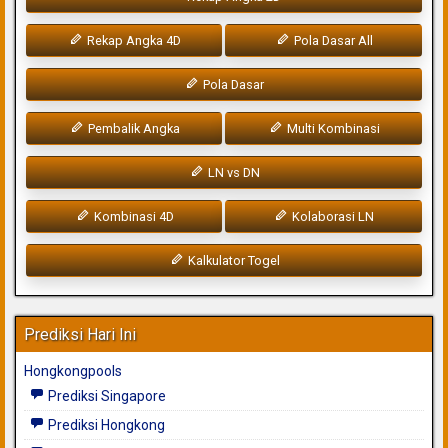
Rekap Angka 4D
Pola Dasar All
Pola Dasar
Pembalik Angka
Multi Kombinasi
LN vs DN
Kombinasi 4D
Kolaborasi LN
Kalkulator Togel
Prediksi Hari Ini
Hongkongpools
Prediksi Singapore
Prediksi Hongkong