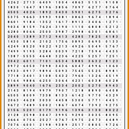
4
2
6
2
8
2
7
1
3
4
6
4
0
9
9
1
0
0
4
4
4
8
6
3
9
5
1
5
1
6
9
1
0
8
8
1
8
3
0
3
1
6
4
7
2
8
1
9
6
6
3
8
5
6
2
7
0
9
7
7
6
2
7
7
5
0
7
6
4
1
4
5
0
5
5
4
0
2
6
8
1
8
9
2
2
3
4
3
0
3
5
9
0
1
1
6
2
7
5
3
3
2
7
6
4
5
3
7
5
3
9
6
6
3
9
3
9
9
3
3
9
0
8
1
9
0
8
6
3
9
9
6
7
4
2
1
8
9
4
4
8
6
0
1
1
9
1
8
4
3
1
3
5
2
7
1
6
1
7
8
8
9
1
3
4
3
4
0
6
6
1
2
7
1
8
9
0
3
4
7
8
1
5
9
5
7
6
2
4
6
3
1
9
0
9
1
1
1
0
1
6
8
0
8
8
5
2
1
2
3
6
2
8
0
8
8
0
6
6
3
2
5
0
0
0
3
9
8
7
6
2
9
9
8
8
6
3
0
1
1
6
8
6
1
7
2
0
4
0
4
1
3
8
9
8
3
7
1
2
3
9
4
1
3
4
4
2
8
5
4
7
8
2
5
7
4
1
8
3
2
1
4
3
0
3
5
8
1
4
5
2
1
0
2
2
1
7
5
6
2
0
8
9
3
3
0
6
9
5
5
0
1
3
3
6
4
2
4
9
4
8
5
2
0
2
9
0
2
2
4
9
2
1
3
4
4
9
2
6
8
5
0
4
9
4
5
7
6
7
4
7
4
9
9
9
9
1
9
5
5
3
2
8
4
3
0
0
3
9
3
7
2
1
8
9
7
5
9
4
4
4
4
3
5
8
1
3
8
7
6
5
5
5
5
1
4
6
4
8
3
3
2
3
6
9
4
2
2
5
7
5
2
5
7
3
7
2
5
1
6
2
0
4
2
6
6
0
1
1
2
7
1
0
1
1
6
5
3
4
7
5
8
8
5
4
3
6
3
2
5
8
1
2
3
5
0
9
7
2
9
6
0
5
0
5
7
0
9
8
8
3
4
3
6
9
6
0
4
7
2
4
9
9
6
6
1
0
6
0
6
0
9
3
3
6
0
9
1
7
8
9
8
9
4
4
5
0
9
3
3
7
5
4
5
9
5
5
2
5
7
8
9
8
1
9
7
7
1
8
9
3
4
0
1
1
3
1
0
8
8
5
4
3
2
5
7
9
6
0
6
1
3
2
6
8
4
5
1
9
1
8
1
6
4
1
9
8
8
6
5
6
2
5
0
5
3
0
6
4
1
4
2
3
1
4
6
0
3
8
2
6
0
2
8
1
3
8
9
9
9
9
0
4
0
4
1
6
7
6
4
2
3
3
4
7
2
0
0
2
2
5
2
7
0
7
8
9
4
3
7
2
1
4
3
7
8
1
9
4
4
9
9
7
9
7
7
9
0
7
7
1
2
1
8
9
8
8
9
0
9
6
4
0
8
8
6
5
0
5
5
8
0
0
9
9
7
3
3
8
2
8
1
3
3
6
6
1
4
2
6
9
7
7
0
7
4
3
2
9
2
2
0
6
3
9
4
6
2
8
1
3
0
3
0
3
4
4
5
8
4
5
3
0
0
0
5
7
7
1
8
4
4
5
1
6
9
6
7
2
9
7
4
8
9
8
5
0
0
2
2
1
8
6
7
4
6
0
7
4
2
7
3
9
2
2
9
2
7
5
3
3
1
5
6
2
5
2
0
1
1
0
1
7
9
7
9
1
9
6
6
1
3
9
6
6
3
1
3
0
3
8
0
2
2
4
2
1
2
8
1
2
5
9
8
8
3
0
4
7
2
3
9
9
5
5
9
2
9
0
9
3
0
3
5
8
8
0
9
5
5
4
6
6
4
1
0
7
5
6
2
2
5
2
7
9
0
7
6
7
4
5
9
7
5
3
2
4
7
3
1
4
4
8
9
8
7
0
7
6
4
6
0
0
1
1
2
1
9
8
8
9
3
8
9
8
2
5
1
7
8
0
8
0
5
5
9
7
2
6
8