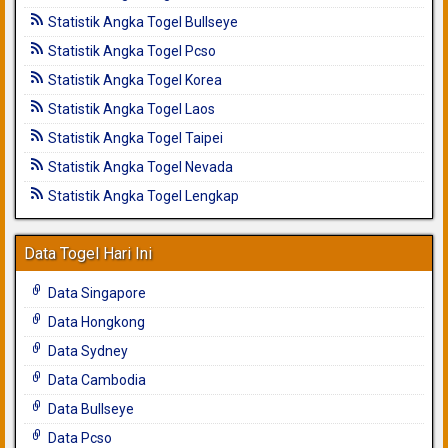
Statistik Angka Togel Bullseye
Statistik Angka Togel Pcso
Statistik Angka Togel Korea
Statistik Angka Togel Laos
Statistik Angka Togel Taipei
Statistik Angka Togel Nevada
Statistik Angka Togel Lengkap
Data Togel Hari Ini
Data Singapore
Data Hongkong
Data Sydney
Data Cambodia
Data Bullseye
Data Pcso