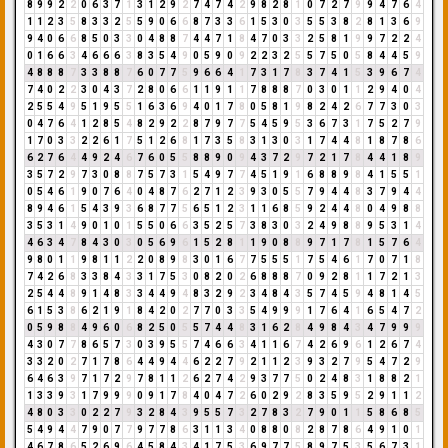
8
9
9
2
2
0
6
3
7
1
3
1
2
9
2
7
4
7
4
2
9
8
2
8
1
0
7
2
7
9
9
4
7
6
4
1
1
2
3
5
8
3
3
2
5
5
9
0
6
6
8
7
3
3
6
1
5
3
0
3
5
5
3
8
2
8
1
3
6
9
9
4
0
6
6
8
5
0
3
3
0
4
8
8
7
4
4
7
1
8
4
7
0
3
3
2
5
8
1
9
9
7
2
2
4
0
1
6
6
3
4
6
6
6
3
8
3
5
4
9
0
5
9
0
9
2
2
3
2
5
5
7
5
0
5
8
4
4
5
9
4
8
8
8
7
3
3
8
8
7
6
0
7
7
5
9
6
6
4
1
7
3
1
7
8
3
7
4
1
5
3
9
6
7
4
7
4
0
2
2
3
0
4
3
7
2
8
0
6
6
1
1
9
1
1
7
8
8
8
7
0
3
0
1
1
2
9
4
0
4
2
5
5
4
9
5
1
9
5
5
1
6
3
6
9
4
0
1
7
8
0
5
8
1
9
8
2
4
2
6
7
7
3
0
3
0
4
7
6
4
1
2
8
5
4
8
2
9
2
2
8
7
9
7
7
5
4
5
9
5
3
6
7
3
1
7
5
2
7
9
1
7
0
3
3
2
2
6
1
7
5
1
2
6
8
1
7
3
5
8
3
1
3
0
3
1
7
4
4
8
1
8
7
8
6
6
2
7
6
4
4
9
2
4
6
7
6
0
5
5
8
8
9
0
9
4
3
7
2
9
7
2
1
7
8
4
4
1
8
9
3
5
7
2
9
7
3
0
8
8
7
5
7
3
1
5
4
9
7
7
4
5
1
9
1
6
8
8
9
8
4
1
5
5
1
0
5
4
6
1
9
0
7
6
4
0
4
8
7
6
2
7
1
2
3
9
3
0
5
5
7
9
4
4
8
3
7
9
4
4
8
9
4
6
1
5
4
3
9
3
6
8
7
7
5
6
5
1
2
3
1
1
6
8
5
9
2
4
4
8
0
4
9
8
8
3
5
3
1
4
9
0
1
0
1
5
5
0
6
6
3
5
2
5
7
3
8
3
0
3
2
4
9
8
8
9
5
3
1
4
4
6
3
4
7
8
4
3
0
3
0
5
6
9
6
1
5
2
8
1
1
9
0
8
8
9
7
1
7
8
1
5
7
6
4
9
8
0
1
1
9
8
1
1
2
2
0
8
9
8
3
0
1
6
7
7
5
5
5
1
7
5
4
6
1
7
0
7
1
8
7
4
2
6
8
3
3
8
4
3
3
1
7
5
3
0
8
2
0
2
6
8
8
8
7
0
9
2
8
1
1
7
2
1
3
2
5
4
4
8
9
1
4
8
3
3
4
4
9
4
8
3
2
9
2
3
4
8
4
3
5
7
4
5
9
4
8
1
4
5
6
1
5
3
8
6
2
1
9
1
8
4
2
0
2
7
7
0
3
3
5
4
9
9
9
1
7
6
4
1
6
5
4
7
2
0
5
9
8
8
4
9
6
0
6
8
2
5
0
5
5
7
4
4
8
3
1
6
2
8
4
9
8
4
3
4
7
9
9
9
4
3
0
7
7
8
6
5
7
3
0
3
9
5
5
7
4
6
6
3
4
1
1
6
7
4
2
6
9
6
1
2
6
7
4
3
3
2
0
2
7
1
7
8
6
4
4
9
4
4
6
2
2
7
9
2
1
1
2
3
9
3
2
7
9
5
4
7
2
9
6
4
6
3
9
7
1
7
2
9
7
8
1
1
2
6
2
7
4
2
9
3
7
7
5
0
2
4
8
3
1
8
8
2
1
1
3
3
9
3
1
7
9
9
9
0
9
1
7
8
4
0
4
7
2
6
0
2
9
2
8
3
5
9
5
2
9
1
1
2
4
8
0
3
3
0
2
2
7
9
3
2
8
4
3
9
5
5
7
3
2
7
8
3
2
7
9
0
1
1
5
8
6
8
5
5
4
9
4
4
7
9
0
7
7
9
7
7
8
6
3
1
1
3
4
0
8
8
0
8
2
8
7
8
6
4
9
1
0
1
4
6
7
8
6
5
2
6
9
6
4
5
8
4
3
4
1
7
5
3
6
9
7
7
5
8
9
7
5
3
5
6
7
3
1