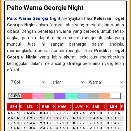
Paito Warna Georgia Night
Paito Warna Georgia Night
menyajikan hasil
Keluaran Togel
Georgia Night
dalam format tabel yang menarik dan mudah
dibaca. Dengan penerapan warna yang berbeda untuk setiap
angka, pemain dapat dengan cepat mengenali pola yang
muncul. Alat ini sangat berharga dalam analisis,
memungkinkan pemain untuk menghasilkan
Prediksi Togel
Georgia Night
yang lebih akurat, sekaligus memberikan
keunggulan dalam merancang strategi permainan yang lebih
efektif.
CLEAR
SEN
SEL
RAB
KAM
JUM
SAB
MIN
D
D
D
D
D
D
D
6
4
0
9
9
3
6
3
5
8
8
4
3
0
3
2
6
7
2
9
4
9
7
4
2
2
9
9
0
9
7
7
7
6
4
2
6
3
6
9
8
0
9
2
2
9
2
4
5
9
9
9
5
2
7
6
7
5
5
1
3
3
4
5
9
9
3
4
1
5
3
7
4
4
8
9
9
3
5
8
9
9
1
9
1
6
7
3
0
3
0
2
0
7
7
7
1
4
6
1
8
9
3
0
3
1
8
6
6
3
8
1
0
5
5
2
3
0
6
6
5
3
4
4
8
5
4
6
6
3
2
1
5
8
4
0
5
6
0
6