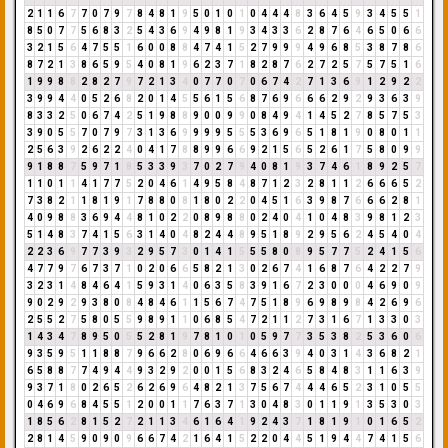
2
1
1
6
7
7
0
7
9
7
8
4
8
1
9
5
0
1
0
1
0
4
4
4
8
3
6
4
5
9
3
4
5
5
1
8
5
0
7
7
5
6
8
3
2
5
4
3
6
9
4
9
8
1
9
3
4
3
3
6
2
8
7
6
4
6
5
0
6
6
3
2
1
5
6
4
7
5
5
1
6
0
0
8
8
4
7
4
1
5
2
7
9
9
9
4
9
6
8
5
3
8
7
8
6
8
7
2
1
3
8
6
5
9
5
4
0
8
1
9
6
2
3
7
1
8
2
8
7
6
2
7
2
5
7
5
7
5
1
6
1
9
9
8
8
2
8
2
7
9
7
2
1
3
4
0
7
7
0
7
0
6
7
4
2
7
1
3
6
9
1
2
9
2
2
3
9
9
4
4
0
5
2
6
8
2
0
1
4
5
5
6
1
5
6
8
7
6
9
6
6
6
2
9
2
9
3
6
3
9
8
3
3
2
5
0
6
7
4
2
5
1
9
8
8
9
0
0
9
9
0
8
4
9
4
1
4
5
2
7
8
5
7
5
3
3
9
0
5
5
7
0
7
9
7
3
1
3
6
9
9
9
9
5
5
5
3
6
9
6
5
1
8
1
9
0
8
0
1
1
2
5
6
3
9
2
6
2
2
4
0
4
1
7
8
8
9
9
6
6
9
2
1
5
6
5
2
6
1
7
5
8
0
9
9
9
1
8
8
7
5
9
7
1
8
5
3
3
9
3
7
0
2
7
9
4
0
8
1
9
3
7
4
6
1
8
9
2
5
7
1
1
0
1
1
4
1
7
7
5
2
0
4
6
1
4
9
5
8
4
8
7
1
2
3
2
8
1
1
2
6
6
6
5
2
7
3
8
2
1
1
8
1
9
1
7
8
8
0
8
1
8
0
2
2
0
4
5
1
6
3
9
8
7
6
6
6
2
8
1
4
0
9
8
8
3
6
9
4
4
8
1
0
2
2
0
8
9
8
8
0
2
4
0
4
1
0
4
8
3
9
8
1
2
3
5
1
4
8
3
7
4
1
5
6
3
1
4
0
4
8
2
4
4
8
9
5
1
8
9
2
9
5
6
2
4
5
4
0
4
2
2
3
6
9
7
7
3
9
3
2
9
5
7
3
0
1
4
1
5
5
5
8
0
8
9
5
7
7
5
2
4
1
5
6
4
7
7
9
7
6
7
3
7
1
0
2
0
6
6
5
8
2
1
3
0
2
6
7
4
1
6
8
7
6
4
2
2
7
9
3
2
3
1
4
8
4
6
4
1
5
9
3
1
4
0
6
3
5
8
3
9
1
6
7
2
3
0
0
0
4
6
9
0
9
9
0
2
9
2
9
3
8
0
8
4
8
4
6
1
1
5
6
7
4
7
5
1
8
9
6
9
8
9
8
4
2
6
9
6
2
5
5
2
7
5
8
0
5
5
9
8
9
1
1
0
6
8
5
4
7
2
1
1
2
7
3
1
6
7
1
3
3
0
3
1
4
3
4
7
8
9
5
0
5
5
2
8
1
9
7
8
1
0
1
0
5
9
7
7
3
5
3
8
2
5
3
6
0
6
9
3
5
9
5
1
1
8
8
7
9
6
6
2
8
0
6
9
6
6
4
6
6
3
9
4
0
3
1
4
3
6
8
2
1
6
5
8
8
7
7
4
9
4
4
9
3
2
9
2
0
0
1
5
6
8
3
2
4
6
5
8
4
8
3
1
1
6
3
9
9
3
7
1
8
0
2
6
5
2
6
2
6
9
6
4
8
2
1
3
7
5
6
7
4
4
4
6
5
2
3
1
0
5
5
0
4
6
9
6
8
4
5
5
1
2
0
0
1
1
7
6
3
7
1
3
0
4
8
3
0
1
1
9
1
3
5
3
0
3
1
8
5
6
2
8
1
5
2
7
2
1
1
3
4
6
1
6
4
1
9
2
4
3
7
1
8
1
9
1
0
1
6
5
2
2
8
1
4
5
9
0
9
0
9
6
6
7
4
2
1
6
4
1
5
2
2
0
4
4
5
1
9
4
4
7
4
1
5
6