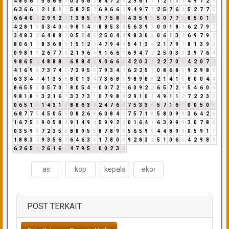
4
8
5
6
2
5
6
6
6
3
0
3
5
6
2
8
4
7
2
9
2
9
6
1
7
1
2
1
1
2
4
9
7
2
9
6
3
6
6
3
2
1
0
1
1
5
8
2
5
7
6
9
6
6
3
9
4
9
7
7
2
5
7
6
4
5
2
7
7
5
6
6
4
0
4
2
9
9
2
2
1
3
8
5
4
9
7
5
8
4
4
3
5
9
5
5
0
7
7
5
8
5
0
1
1
4
2
8
1
9
0
3
4
0
4
9
8
1
4
5
8
8
5
3
8
5
6
3
9
3
0
0
1
8
9
6
2
7
9
7
3
4
8
3
2
6
4
8
8
7
0
5
1
4
5
2
5
0
4
4
9
8
3
0
3
0
6
1
3
4
6
9
7
9
7
8
0
6
1
7
8
3
6
8
5
1
5
1
2
3
4
7
9
4
4
5
4
1
3
4
2
1
7
9
7
8
1
3
9
3
0
9
8
1
9
2
6
7
7
5
2
1
9
6
6
9
1
6
6
3
6
9
4
7
2
2
5
0
3
3
3
9
7
6
4
9
8
6
5
2
4
8
8
8
7
6
8
8
4
3
9
0
6
6
3
4
2
0
3
3
2
2
7
0
7
4
2
0
7
7
4
1
6
9
6
7
3
7
4
2
7
3
9
5
5
7
9
3
4
7
6
2
2
5
7
0
8
6
8
5
9
2
9
8
8
6
3
3
4
7
4
1
3
5
8
8
0
1
3
4
7
3
6
8
5
9
8
9
8
8
2
1
4
1
5
8
0
0
4
4
8
6
5
5
1
0
5
7
0
7
8
0
5
4
9
0
0
7
2
9
6
0
9
2
2
6
5
7
2
9
5
4
6
0
6
9
8
1
8
9
3
2
1
6
7
3
3
7
3
1
0
7
9
8
8
2
9
1
0
1
4
9
1
1
2
7
2
2
3
5
0
6
5
1
6
1
4
3
1
4
8
8
6
3
9
2
4
7
6
4
7
5
3
3
6
5
7
1
6
7
0
0
5
0
5
6
8
7
7
5
4
5
0
5
5
0
8
2
6
8
6
0
8
4
3
7
5
7
1
8
5
8
0
9
9
3
6
4
2
6
1
6
7
5
3
9
0
5
8
4
9
1
4
9
4
5
9
9
2
2
0
1
6
4
1
6
3
9
9
9
3
0
7
8
6
0
3
5
9
5
7
2
3
5
8
8
8
9
5
5
8
7
8
9
8
5
6
5
9
5
4
4
8
9
8
0
5
9
1
1
1
8
8
3
2
9
3
5
6
2
6
4
6
3
9
1
7
8
0
8
9
2
8
3
2
5
1
0
6
6
4
2
9
8
8
6
2
6
5
2
2
6
1
6
7
4
7
9
5
5
0
0
2
3
5
Clear
POST TERKAIT